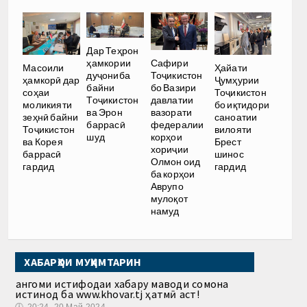
Дар Теҳрон
ҳамкории
Сафири
Масоили
Ҳайати
дуҷониба
Тоҷикистон
ҳамкорӣ дар
Ҷумҳурии
байни
бо Вазири
соҳаи
Тоҷикистон
Тоҷикистон
давлатии
моликияти
бо иқтидори
ва Эрон
вазорати
зеҳнӣ байни
саноатии
баррасӣ
федералии
Тоҷикистон
вилояти
шуд
корҳои
ва Корея
Брест
хориҷии
баррасӣ
шинос
Олмон оид
гардид
гардид
ба корҳои
Аврупо
мулоқот
намуд
ХАБАРҲОИ МУҲИМТАРИН
Ҳангоми истифодаи хабару маводи сомона
истинод ба www.khovar.tj ҳатмӣ аст!