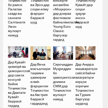
Тоҷикистон
Тоҷикистон
консерти
Тоҷикистону
бо раиси
ва Эрон дар
ансамбли
Кувайт дар
Палатаи
соҳаи илму
«Моҳирон»
соҳаи
савдо ва
фарҳанг
дар доираи
ҳуқуқи
саноати
баррасӣ
фестивали
инсон
Салтанати
шуд
байналмилалии
баррасӣ
Умон
Young Euro
шуд
мулоқот
Classic
намуд
баргузор
гардид
Дар Кувайт
Дар Вена
Сироҷиддин
Дар Анқара
ҳамкорӣ ва
масъалаҳои
Муҳриддин
машваратҳои
ҳамоҳангсозӣ
таҳкими
бо
сиёсӣ байни
дар самти
ҳамкории
ҳамоҳангсози
вазоратҳои
консулӣ
илмӣ-
доимии
корҳои
байни
фарҳангии
СММ дар
хориҷии
Тоҷикистон
Тоҷикистон
Тоҷикистон
Тоҷикистон
ва Давлати
ва Австрия
мулоқот
ва Туркия
Кувайт
баррасӣ
намуд
баргузор
баррасӣ
гардиданд
шуданд
гардид