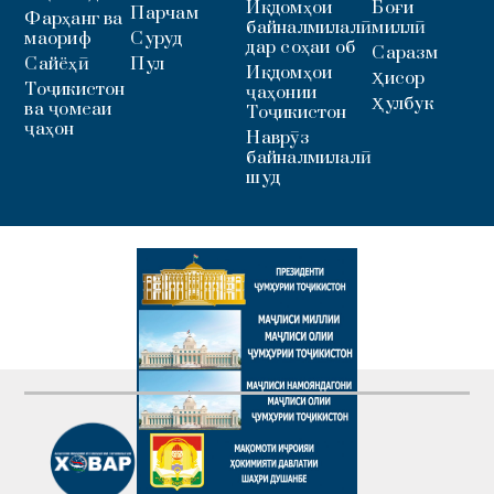
Иқдомҳои
Боғи
Парчам
Фарҳанг ва
байналмилалӣ
миллӣ
маориф
Суруд
дар соҳаи об
Саразм
Сайёҳӣ
Пул
Иқдомҳои
Ҳисор
Тоҷикистон
ҷаҳонии
Ҳулбук
ва ҷомеаи
Тоҷикистон
ҷаҳон
Наврӯз
байналмилалӣ
шуд