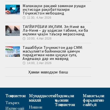
Малакаҳои рақамӣ заминаи рушди
иқтисоди рақобатпазири
Тоҷикистон мебошанд
🕔
11:30, 4.Авг 2026
ТАҒЙИРЁБИИ ИҚЛИМ. Эл-Нинё ва
Ла-Ниня – ду ҳодисаи табиие, ки ба
иқлими ҷаҳон таъсир мерасонанд
🕔
10:00, 4.Авг 2026
Ташаббуси Тоҷикистон дар СММ:
масъулияти байнинаслӣ ҳамчун
парадигмаи нави ҳуқуқи сулҳ.
Андешаҳо дар ин маврид
🕔
14:00, 2.Авг 2026
Ҳамаи маводҳои бахш
Тоҷикистон
Муқаддасоти
Иқдомҳои
Мавзеъҳои
миллӣ
ҷаҳонии
фарҳангию
Таърих
Тоҷикистон
сайёҳӣ
Нишон
Иқтисодӣ