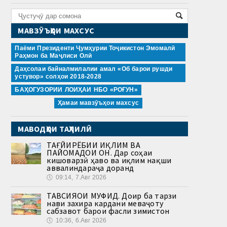
МАВЗӮЪҲОИ МАХСУС
Паёми Президенти Ҷумҳурии Тоҷикистон Эмомалӣ
Раҳмон ба Маҷлиси Олӣ
Даҳсолаи байналмилалии амал «Об барои рушди
устувор» солҳои 2018-2028
БАҲОГУЗОРИИ ЛОИҲАИ НБО «РОҒУН»
Ҳамаи мавзӯъҳои махсус
МАВОДҲОИ ТАҲЛИЛӢ
ТАҒЙИРЁБИИ ИҚЛИМ ВА
ПАЙОМАДҲОИ ОН. Дар соҳаи
кишоварзӣ ҳаво ва иқлим нақши
аввалиндараҷа доранд
🕔
09:14, 7.Авг 2026
ТАВСИЯҲОИ МУФИД. Доир ба тарзи
нави захира кардани меваҷоту
сабзавот барои фасли зимистон
🕔
10:36, 6.Авг 2026