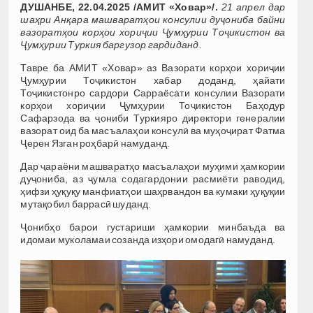
ДУШАНБЕ, 22.04.2025 /АМИТ «Ховар»/.
21 апрел дар
шаҳри Анқара машваратҳои консулии дуҷониба байни
вазоратҳои корҳои хориҷии Ҷумҳурии Тоҷикистон ва
Ҷумҳурии Туркия баргузор гардиданд.
Тавре ба АМИТ «Ховар» аз Вазорати корҳои хориҷии
Ҷумҳурии Тоҷикистон хабар доданд, ҳайати
Тоҷикистонро cардори Сарраёсати консулии Вазорати
корҳои хориҷии Ҷумҳурии Тоҷикистон Баҳодур
Сафарзода ва ҷониби Туркияро директори генералии
вазорат оид ба масъалаҳои консулӣ ва муҳоҷират Фатма
Ҷерен Язган роҳбарӣ намуданд.
Дар ҷараёни машваратҳо масъалаҳои муҳими ҳамкории
дуҷониба, аз ҷумла содагардонии расмиёти раводид,
ҳифзи ҳуқуқу манфиатҳои шаҳрвандон ва кумаки ҳуқуқии
мутақобил баррасӣ шуданд.
Ҷонибҳо барои густариши ҳамкории минбаъда ва
идомаи муколамаи созанда изҳори омодагӣ намуданд.