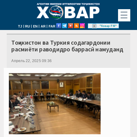
☰
|
|
|
|
"Ховар FM"
TJ
RU
EN
AR
FAR
Тоҷикистон ва Туркия содагардонии
расмиёти раводидро баррасӣ намуданд
Апрель 22, 2025 09:36