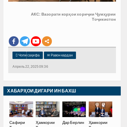
АКС: Вазорати корҳои хориҷии Ҷумҳурии
Тоҷикистон

Чопи саҳифа
✉
Равон кардан
Апрель 22, 2025 09:36
ХАБАРҲОИ ДИГАРИ ИН БАХШ
Сафири
Ҳамкории
Дар Берлин
Ҳамкории