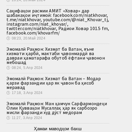
🕔
20:24, 20.Май 2024
Саҳифаҳои расмии АМИТ «Ховар» дар
шабакаҳои иҷтимоӣ: facebook.com/niatkhovar,
t.me/niatkhovar, youtube.com/@niat_Khovar_tj,
instagram.com/niat_khovar/,
twitter.com/niatkhovar, Радиои Ховар 101.5 fm,
facebook.com/khovarfm/
🕔
08:23, 20.Май 2024
Эмомалӣ Раҳмон: Хизмат ба Ватан, яъне
хизмати ҳарбӣ, мактаби ҷавонмардӣ ва
давраи ҳаматарафа обутоб ёфтани ҷавонон
мебошад
🕔
08:24, 5.Апр 2024
Эмомалӣ Раҳмон: Хизмат ба Ватан – Модар
қарзи фарзандии ҳар як ҷавон ба ҳисоб
меравад
🕔
17:18, 3.Апр 2024
Эмомалӣ Раҳмон: Ман ҳамчун Сарфармондеҳи
Олии Қувваҳои Мусаллаҳ ҳар як сарбозро
мисли фарзанди худ дӯст медорам
🕔
11:27, 3.Апр 2024
Ҳамаи маводҳои бахш