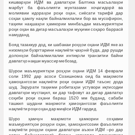
кишварҳои ИДМ ва давлатҳои Балтика масъалаҳои
марбут ба фаъолияти мунтазами хоҷагидорӣ ва
молиявии идораҳои роҳи оҳан, сиёсати тарифӣ дар
соҳаи ҳамлу нақли байналмилалии бор ва мусофирон,
таҳияи нақшаҳои ҳамкории минбаъдаи маъмуриятҳои
роҳи оҳан ва дигар масъалаҳои муҳими соҳаро баррасӣ
намуданд.
Бояд тазаккур дод, ки шабакаи роҳҳои оҳани ИДМ яке аз
низомҳои бузргтарини нақлиёти ҷаҳонӣ буда, дар рушди
долонҳои байналмилалии интиқоли транзитии байни
давлатҳо нақши муассир мебозад.
Шурои маъмуриятҳои роҳҳои оҳани ИДМ 14 феврали
соли 1992 дар асоси Созишнома оид ба мақомоти
ҳамоҳангсози нақлиёти роҳи оҳани ИДМ таъсис дода
шуд. Зарурати таҳкими робитаҳои устувори иқтисодии
давлатҳои мустақил, ки дар тафовут аз дигар давлатҳо
соҳиби роҳи оҳани бараш 1520 мм буданд, сабаби
ташкил шудани мақомоти ҳамоҳангсози фаъолияти
нақлиёти роҳи оҳан дар миқёси ИДМ гардид.
Шуро ҳамчун мақомоти ҳамкории соҳавии
маъмуриятҳои роҳҳои оҳан, ҳамоҳангсозии фаъолияти
нақлиёти роҳҳои оҳани давлатҳои аъзои ИДМ –ро дар
сатҳи байнидавлатӣ барои коркарди принсипҳои