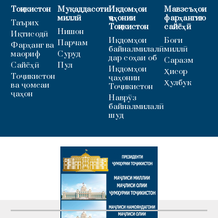
Тоҷикистон
Муқаддасоти
Иқдомҳои
Мавзеъҳои
миллӣ
ҷаҳонии
фарҳангию
Таърих
Тоҷикистон
сайёҳӣ
Нишон
Иқтисодӣ
Иқдомҳои
Боғи
Парчам
Фарҳанг ва
байналмилалӣ
миллӣ
маориф
Суруд
дар соҳаи об
Саразм
Сайёҳӣ
Пул
Иқдомҳои
Ҳисор
Тоҷикистон
ҷаҳонии
Ҳулбук
ва ҷомеаи
Тоҷикистон
ҷаҳон
Наврӯз
байналмилалӣ
шуд