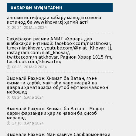
ХАБАРҲОИ МУҲИМТАРИН
Ҳангоми истифодаи хабару маводи сомона
истинод ба www.khovar.tj ҳатмӣ аст!
🕔
20:24, 20.Май 2024
Саҳифаҳои расмии АМИТ «Ховар» дар
шабакаҳои иҷтимоӣ: facebook.com/niatkhovar,
t.me/niatkhovar, youtube.com/@niat_Khovar_tj,
instagram.com/niat_khovar/,
twitter.com/niatkhovar, Радиои Ховар 101.5 fm,
facebook.com/khovarfm/
🕔
08:23, 20.Май 2024
Эмомалӣ Раҳмон: Хизмат ба Ватан, яъне
хизмати ҳарбӣ, мактаби ҷавонмардӣ ва
давраи ҳаматарафа обутоб ёфтани ҷавонон
мебошад
🕔
08:24, 5.Апр 2024
Эмомалӣ Раҳмон: Хизмат ба Ватан – Модар
қарзи фарзандии ҳар як ҷавон ба ҳисоб
меравад
🕔
17:18, 3.Апр 2024
Эмомалӣ Раҳмон: Ман ҳамчун Сарфармондеҳи