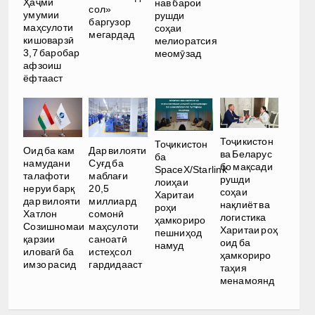
Ҳаҷми
нав барои
сол»
умумии
рушди
баргузор
маҳсулоти
соҳаи
мегардад
кишоварзӣ
мелиоратсия
3,7 баробар
меомӯзад
афзоиш
ёфтааст
Тоҷикистон
Тоҷикистон
Оид ба кам
Дар вилояти
ва Беларус
ба
намудани
Суғд ба
бо мақсади
SpaceX/Starlink
талафоти
маблағи
рушди
лоиҳаи
неруи барқ
20,5
соҳаи
Харитаи
дар вилояти
миллиард
нақлиёт ва
роҳи
Хатлон
сомонӣ
логистика
ҳамкориро
Созишномаи
маҳсулоти
Харитаи роҳ
пешниҳод
қарзии
саноатӣ
оид ба
намуд
иловагӣ ба
истеҳсол
ҳамкориро
имзо расид
гардидааст
таҳия
менамоянд