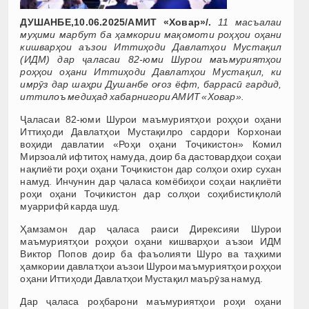
ДУШАНБЕ,10.06.2025/АМИТ «Ховар»/.
11 масъалаи
муҳими марбут ба ҳамкории мақомоти роҳҳои оҳани
кишварҳои аъзои Иттиҳоди Давлатҳои Мустақил
(ИДМ) дар ҷаласаи 82-юми Шурои маъмуриятҳои
роҳҳои оҳани Иттиҳоди Давлатҳои Мустақил, ки
имрӯз дар шаҳри Душанбе оғоз ёфт, баррасӣ гардид,
иттилоъ медиҳад хабарнигори АМИТ «Ховар».
Ҷаласаи 82-юми Шурои маъмуриятҳои роҳҳои оҳани
Иттиҳоди Давлатҳои Мустақилро сардори Корхонаи
воҳиди давлатии «Роҳи оҳани Тоҷикистон» Комил
Мирзоалӣ ифтитоҳ намуда, доир ба дастовардҳои соҳаи
нақлиёти роҳи оҳани Тоҷикистон дар солҳои охир сухан
намуд. Инчунин дар ҷаласа комёбиҳои соҳаи нақлиёти
роҳи оҳани Тоҷикистон дар солҳои соҳибистиқлолӣ
муаррифӣ карда шуд.
Ҳамзамон дар ҷаласа раиси Дирексияи Шурои
маъмуриятҳои роҳҳои оҳани кишварҳои аъзои ИДМ
Виктор Попов доир ба фаъолияти Шуро ва таҳкими
ҳамкории давлатҳои аъзои Шурои маъмуриятҳои роҳҳои
оҳани Иттиҳоди Давлатҳои Мустақил маърӯза намуд.
Дар ҷаласа роҳбарони маъмуриятҳои роҳи оҳани