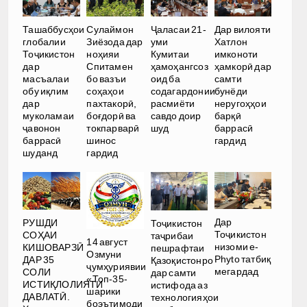
Ташаббусҳои
Сулаймон
Ҷаласаи 21-
Дар вилояти
глобалии
Зиёзода дар
уми
Хатлон
Тоҷикистон
ноҳияи
Кумитаи
имконоти
дар
Спитамен
ҳамоҳангсоз
ҳамкорӣ дар
масъалаи
бо вазъи
оид ба
самти
обу иқлим
соҳаҳои
содагардонии
бунёди
дар
пахтакорӣ,
расмиёти
неругоҳҳои
муколамаи
боғдорӣ ва
савдо доир
барқӣ
ҷавонон
токпарварӣ
шуд
баррасӣ
баррасӣ
шинос
гардид
шуданд
гардид
Дар
РУШДИ
Тоҷикистон
Тоҷикистон
СОҲАИ
таҷрибаи
14 август
низоми e-
КИШОВАРЗӢ
пешрафтаи
Озмуни
Phyto татбиқ
ДАР 35
Қазоқистонро
ҷумҳуриявии
мегардад
СОЛИ
дар самти
«Топ-35-
ИСТИҚЛОЛИЯТИ
истифода аз
шарики
ДАВЛАТӢ.
технологияҳои
боэътимоди