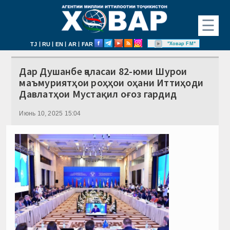
☰
|
|
|
|
"Ховар FM"
TJ
RU
EN
AR
FAR
Дар Душанбе ҷаласаи 82-юми Шурои
маъмуриятҳои роҳҳои оҳани Иттиҳоди
Давлатҳои Мустақил оғоз гардид
Июнь 10, 2025 15:04