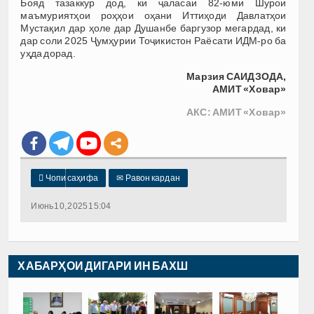
Бояд тазаккур дод, ки ҷаласаи 82-юми Шурои
маъмуриятҳои роҳҳои оҳани Иттиҳоди Давлатҳои
Мустақил дар ҳоле дар Душанбе баргузор мегардад, ки
дар соли 2025 Ҷумҳурии Тоҷикистон Раёсати ИДМ-ро ба
уҳда дорад.
Марзия САИДЗОДА,
АМИТ «Ховар»
АКС: АМИТ «Ховар»

Чопи саҳифа
✉
Равон кардан
Июнь 10, 2025 15:04
ХАБАРҲОИ ДИГАРИ ИН БАХШ