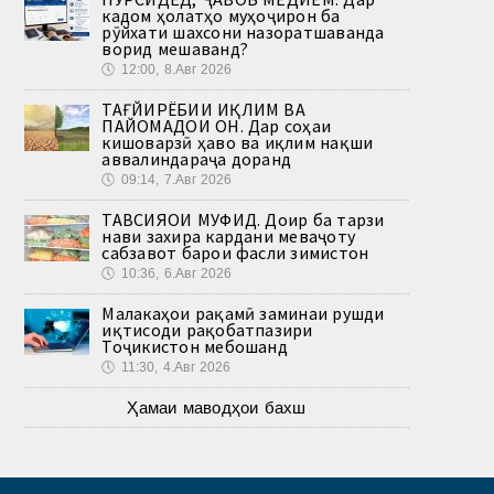
кадом ҳолатҳо муҳоҷирон ба
рӯйхати шахсони назоратшаванда
ворид мешаванд?
🕔
12:00, 8.Авг 2026
ТАҒЙИРЁБИИ ИҚЛИМ ВА
ПАЙОМАДҲОИ ОН. Дар соҳаи
кишоварзӣ ҳаво ва иқлим нақши
аввалиндараҷа доранд
🕔
09:14, 7.Авг 2026
ТАВСИЯҲОИ МУФИД. Доир ба тарзи
нави захира кардани меваҷоту
сабзавот барои фасли зимистон
🕔
10:36, 6.Авг 2026
Малакаҳои рақамӣ заминаи рушди
иқтисоди рақобатпазири
Тоҷикистон мебошанд
🕔
11:30, 4.Авг 2026
Ҳамаи маводҳои бахш