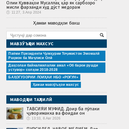
Олии Қувваҳои Мусаллаҳ ҳар як сарбозро
мисли фарзанди худ дӯст медорам
🕔
11:27, 3.Апр 2024
Ҳамаи маводҳои бахш
МАВЗӮЪҲОИ МАХСУС
Паёми Президенти Ҷумҳурии Тоҷикистон Эмомалӣ
Раҳмон ба Маҷлиси Олӣ
Даҳсолаи байналмилалии амал «Об барои рушди
устувор» солҳои 2018-2028
БАҲОГУЗОРИИ ЛОИҲАИ НБО «РОҒУН»
Ҳамаи мавзӯъҳои махсус
МАВОДҲОИ ТАҲЛИЛӢ
ТАВСИЯИ МУФИД. Доир ба пӯпаки
ҷуворимакка ва фоидаи он
🕔
13:33, 8.Авг 2026
ПУРСИДЕД, ҶАВОБ МЕДИҲЕМ. Дар