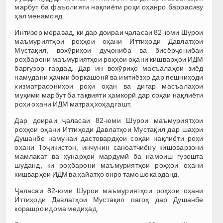
марбут ба фаъолияти нақлиёти роҳи оҳанро баррасиву
ҳал менамояд.
Интизор меравад, ки дар доираи ҷаласаи 82-юми Шурои
маъмуриятҳои роҳҳои оҳани Иттиҳоди Давлатҳои
Мустақил, вохӯриҳои дуҷониба ва бисёрҷонибаи
роҳбарони маъмуриятҳои роҳҳои оҳани кишварҳои ИДМ
баргузор гардад. Дар ин вохӯриҳо масъалаҳои зиёд
намудани ҳаҷми боркашонӣ ва имтиёзҳо дар пешниҳоди
хизматрасониҳои роҳи оҳан ва дигар масъалаҳои
муҳими марбут ба тақвияти ҳамкорӣ дар соҳаи нақлиёти
роҳи оҳани ИДМ матраҳ хоҳад гашт.
Дар доираи ҷаласаи 82-юми Шурои маъмуриятҳои
роҳҳои оҳани Иттиҳоди Давлатҳои Мустақил дар шаҳри
Душанбе намунаи дастовардҳои соҳаи нақлиёти роҳи
оҳани Тоҷикистон, инчунин саноатчиёну кишоварзони
мамлакат ва ҳунарҳои мардумӣ ба намоиш гузошта
шуданд, ки роҳбарони маъмуриятҳои роҳҳои оҳани
кишварҳои ИДМ ва ҳайатҳо онро тамошо карданд.
Ҷаласаи 82-юми Шурои маъмуриятҳои роҳҳои оҳани
Иттиҳоди Давлатҳои Мустақил пагоҳ дар Душанбе
корашро идома медиҳад.