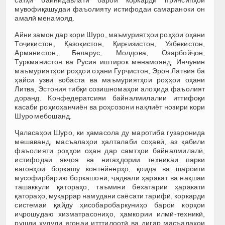
мувофиқашудаи фаъолияту истифодаи самараноки он
амалӣ менамояд.
Айни замон дар кори Шуро, маъмуриятҳои роҳҳои оҳани
Тоҷикистон, Қазоқистон, Қирғизистон, Узбекистон,
Арманистон, Беларус, Молдова, Озарбойҷон,
Туркманистон ва Русия иштирок менамоянд. Инчунин
маъмуриятҳои роҳҳои оҳани Гурҷистон, Эрон Латвия ба
ҳайси узви вобаста ва маъмуриятҳои роҳҳои оҳани
Литва, Эстония тибқи созишномаҳои алоҳида фаъолият
доранд. Конфедератсияи байналмилалии иттифоқи
касаби роҳиоҳанчиён ва роҳсозони нақлиёт нозири кори
Шуро мебошанд.
Ҷаласаҳои Шуро, ки ҳамасола ду маротиба гузаронида
мешаванд, масъалаҳои ҳалталаби соҳавӣ, аз қабили
фаъолияти роҳҳои оҳан дар самтҳои байналмилалӣ,
истифодаи якҷоя ва нигаҳдории техникаи парки
вагонҳои боркашу контейнерҳо, қоида ва шароити
мусофирбарию боркашонӣ, ҷадвали ҳаракат ва нақшаи
ташаккули қатораҳо, таъмини бехатарии ҳаракати
қатораҳо, муқаррар намудани саёсати тарифӣ, коркарди
системаи қайду ҳисобаробаркуниҳо барои корҳои
иҷрошудаю хизматрасониҳо, ҳамкории илмӣ-техникӣ,
рушди ҳудуди ягонаи итттилоотӣ ва дигар масъалаҳои