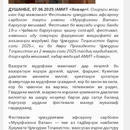
ДУШАНБЕ, 07.06.2025 /АМИТ «Ховар»/.
Охирҳои моҳи
июн дар мамлакат Фестивали ҷумҳуриявии афсарону
сарбозон таҳти унвони «Муҳофизони Ватан»
баргузор мешавад. Фестивал бо мақсади иҷрои банди
19-и «Ҷадвали баргузории ҷашну солгард, фестивал,
намоиши иду озмунҳои фарҳангию маърифатӣ ва
анъанаҳои мардумӣ дар Ҷумҳурии Тоҷикистон барои
соли 2025», ки бо Амри Президенти Ҷумҳурии
Тоҷикистон аз 2 январи соли 2025 тасдиқ гардидааст,
доир карда мешавад, хабар медиҳад АМИТ «Ховар».
Вазорати мудофиаи мамлакат дар якҷоягӣ бо
вазоратҳои корҳои дохилӣ, адлия, фарҳанг, Кумитаи
давлатии амнияти миллӣ, кумитаҳои ҳолатҳои
фавқулода ва мудофиаи гражданӣ, кор бо занон ва оила,
кор бо ҷавонон ва варзиш, телевизион ва радио,
Гвардияи миллӣ, мақомоти иҷроияи ҳокимияти давлатии
вилоятҳо ва шаҳру ноҳияҳо барои дар сатҳи баланд
баргузор шудани фестивали мазкур муваззаф
гардидаанд.
Фестивали ҷумҳуриявии афсарону сарбозон
«Муҳофизони Ватан» — яке аз тадбирҳои навбатии
Ҳукумати Ҷумҳурии Тоҷикистон, махсусан иҷрои дастуру