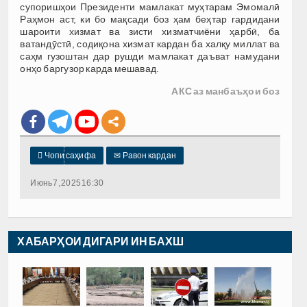
супоришҳои Президенти мамлакат муҳтарам Эмомалӣ
Раҳмон аст, ки бо мақсади боз ҳам беҳтар гардидани
шароити хизмат ва зисти хизматчиёни ҳарбӣ, ба
ватандӯстӣ, содиқона хизмат кардан ба халқу миллат ва
саҳм гузоштан дар рушди мамлакат даъват намудани
онҳо баргузор карда мешавад.
АКС аз манбаъҳои боз

Чопи саҳифа
✉
Равон кардан
Июнь 7, 2025 16:30
ХАБАРҲОИ ДИГАРИ ИН БАХШ