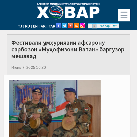
☰
|
|
|
|
"Ховар FM"
TJ
RU
EN
AR
FAR
Фестивали ҷумҳуриявии афсарону
сарбозон «Муҳофизони Ватан» баргузор
мешавад
Июнь 7, 2025 16:30