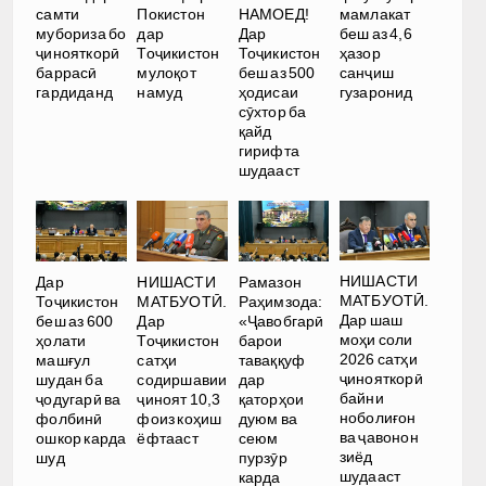
самти
Покистон
НАМОЕД!
мамлакат
мубориза бо
дар
Дар
беш аз 4,6
ҷинояткорӣ
Тоҷикистон
Тоҷикистон
ҳазор
баррасӣ
мулоқот
беш аз 500
санҷиш
гардиданд
намуд
ҳодисаи
гузаронид
сӯхтор ба
қайд
гирифта
шудааст
НИШАСТИ
Дар
НИШАСТИ
Рамазон
МАТБУОТӢ.
Тоҷикистон
МАТБУОТӢ.
Раҳимзода:
Дар шаш
беш аз 600
Дар
«Ҷавобгарӣ
моҳи соли
ҳолати
Тоҷикистон
барои
2026 сатҳи
машғул
сатҳи
таваққуф
ҷинояткорӣ
шудан ба
содиршавии
дар
байни
ҷодугарӣ ва
ҷиноят 10,3
қаторҳои
ноболиғон
фолбинӣ
фоиз коҳиш
дуюм ва
ва ҷавонон
ошкор карда
ёфтааст
сеюм
зиёд
шуд
пурзӯр
шудааст
карда