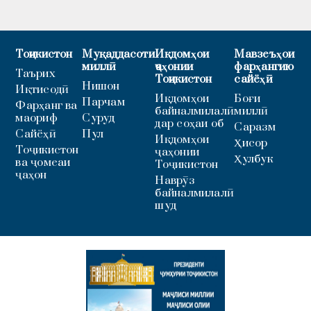
Тоҷикистон
Муқаддасоти
Иқдомҳои
Мавзеъҳои
миллӣ
ҷаҳонии
фарҳангию
Таърих
Тоҷикистон
сайёҳӣ
Нишон
Иқтисодӣ
Иқдомҳои
Боғи
Парчам
Фарҳанг ва
байналмилалӣ
миллӣ
маориф
Суруд
дар соҳаи об
Саразм
Сайёҳӣ
Пул
Иқдомҳои
Ҳисор
Тоҷикистон
ҷаҳонии
Ҳулбук
ва ҷомеаи
Тоҷикистон
ҷаҳон
Наврӯз
байналмилалӣ
шуд