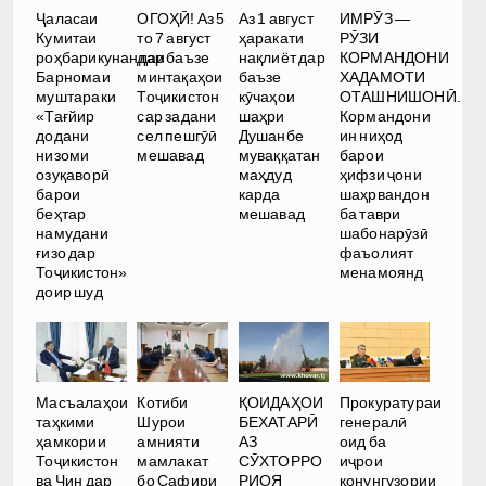
Ҷаласаи
ОГОҲӢ! Аз 5
Аз 1 август
ИМРӮЗ —
Кумитаи
то 7 август
ҳаракати
РӮЗИ
роҳбарикунандаи
дар баъзе
нақлиёт дар
КОРМАНДОНИ
Барномаи
минтақаҳои
баъзе
ХАДАМОТИ
муштараки
Тоҷикистон
кӯчаҳои
ОТАШНИШОНӢ.
«Тағйир
сар задани
шаҳри
Кормандони
додани
сел пешгӯӣ
Душанбе
ин ниҳод
низоми
мешавад
муваққатан
барои
озуқаворӣ
маҳдуд
ҳифзи ҷони
барои
карда
шаҳрвандон
беҳтар
мешавад
ба таври
намудани
шабонарӯзӣ
ғизо дар
фаъолият
Тоҷикистон»
менамоянд
доир шуд
Масъалаҳои
Котиби
ҚОИДАҲОИ
Прокуратураи
таҳкими
Шурои
БЕХАТАРӢ
генералӣ
ҳамкории
амнияти
АЗ
оид ба
Тоҷикистон
мамлакат
СӮХТОРРО
иҷрои
ва Чин дар
бо Сафири
РИОЯ
қонунгузории