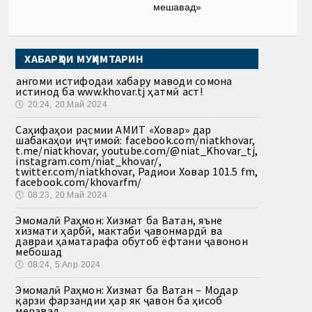
мешавад»
ХАБАРҲОИ МУҲИМТАРИН
Ҳангоми истифодаи хабару маводи сомона
истинод ба www.khovar.tj ҳатмӣ аст!
🕔
20:24, 20.Май 2024
Саҳифаҳои расмии АМИТ «Ховар» дар
шабакаҳои иҷтимоӣ: facebook.com/niatkhovar,
t.me/niatkhovar, youtube.com/@niat_Khovar_tj,
instagram.com/niat_khovar/,
twitter.com/niatkhovar, Радиои Ховар 101.5 fm,
facebook.com/khovarfm/
🕔
08:23, 20.Май 2024
Эмомалӣ Раҳмон: Хизмат ба Ватан, яъне
хизмати ҳарбӣ, мактаби ҷавонмардӣ ва
давраи ҳаматарафа обутоб ёфтани ҷавонон
мебошад
🕔
08:24, 5.Апр 2024
Эмомалӣ Раҳмон: Хизмат ба Ватан – Модар
қарзи фарзандии ҳар як ҷавон ба ҳисоб
меравад