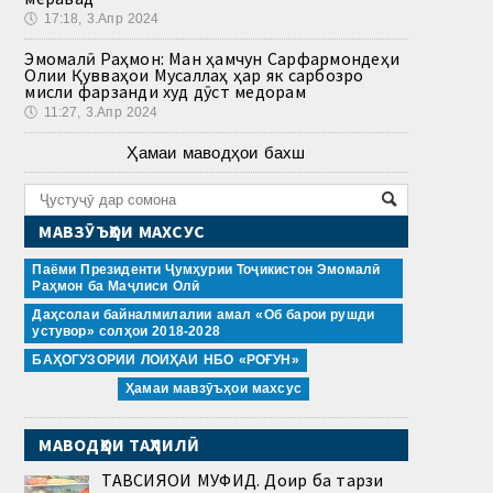
🕔
17:18, 3.Апр 2024
Эмомалӣ Раҳмон: Ман ҳамчун Сарфармондеҳи
Олии Қувваҳои Мусаллаҳ ҳар як сарбозро
мисли фарзанди худ дӯст медорам
🕔
11:27, 3.Апр 2024
Ҳамаи маводҳои бахш
МАВЗӮЪҲОИ МАХСУС
Паёми Президенти Ҷумҳурии Тоҷикистон Эмомалӣ
Раҳмон ба Маҷлиси Олӣ
Даҳсолаи байналмилалии амал «Об барои рушди
устувор» солҳои 2018-2028
БАҲОГУЗОРИИ ЛОИҲАИ НБО «РОҒУН»
Ҳамаи мавзӯъҳои махсус
МАВОДҲОИ ТАҲЛИЛӢ
ТАВСИЯҲОИ МУФИД. Доир ба тарзи