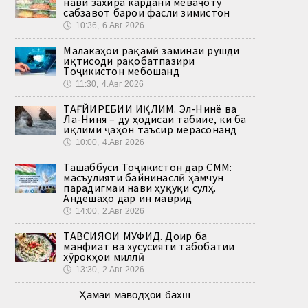
нави захира кардани меваҷоту
сабзавот барои фасли зимистон
🕔
10:36, 6.Авг 2026
Малакаҳои рақамӣ заминаи рушди
иқтисоди рақобатпазири
Тоҷикистон мебошанд
🕔
11:30, 4.Авг 2026
ТАҒЙИРЁБИИ ИҚЛИМ. Эл-Нинё ва
Ла-Ниня – ду ҳодисаи табиие, ки ба
иқлими ҷаҳон таъсир мерасонанд
🕔
10:00, 4.Авг 2026
Ташаббуси Тоҷикистон дар СММ:
масъулияти байнинаслӣ ҳамчун
парадигмаи нави ҳуқуқи сулҳ.
Андешаҳо дар ин маврид
🕔
14:00, 2.Авг 2026
ТАВСИЯҲОИ МУФИД. Доир ба
манфиат ва хусусияти табобатии
хӯрокҳои миллӣ
🕔
13:30, 2.Авг 2026
Ҳамаи маводҳои бахш