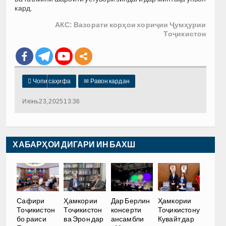
кард.
АКС: Вазорати корҳои хориҷии Ҷумҳурии
Тоҷикистон

Чопи саҳифа
✉
Равон кардан
Июнь 23, 2025 13:36
ХАБАРҲОИ ДИГАРИ ИН БАХШ
Сафири
Ҳамкории
Дар Берлин
Ҳамкории
Тоҷикистон
Тоҷикистон
консерти
Тоҷикистону
бо раиси
ва Эрон дар
ансамбли
Кувайт дар