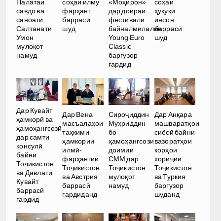
Палатаи
соҳаи илму
«Моҳирон»
соҳаи
савдо ва
фарҳанг
дар доираи
ҳуқуқи
саноати
баррасӣ
фестивали
инсон
Салтанати
шуд
байналмилалии
баррасӣ
Умон
Young Euro
шуд
мулоқот
Classic
намуд
баргузор
гардид
Дар Кувайт
Дар Вена
Сироҷиддин
Дар Анқара
ҳамкорӣ ва
масъалаҳои
Муҳриддин
машваратҳои
ҳамоҳангсозӣ
таҳкими
бо
сиёсӣ байни
дар самти
ҳамкории
ҳамоҳангсози
вазоратҳои
консулӣ
илмӣ-
доимии
корҳои
байни
фарҳангии
СММ дар
хориҷии
Тоҷикистон
Тоҷикистон
Тоҷикистон
Тоҷикистон
ва Давлати
ва Австрия
мулоқот
ва Туркия
Кувайт
баррасӣ
намуд
баргузор
баррасӣ
гардиданд
шуданд
гардид