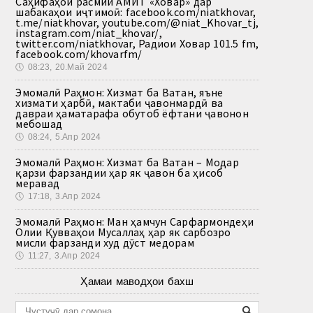
Саҳифаҳои расмии АМИТ «Ховар» дар
шабакаҳои иҷтимоӣ: facebook.com/niatkhovar,
t.me/niatkhovar, youtube.com/@niat_Khovar_tj,
instagram.com/niat_khovar/,
twitter.com/niatkhovar, Радиои Ховар 101.5 fm,
facebook.com/khovarfm/
🕔
08:23, 20.Май 2024
Эмомалӣ Раҳмон: Хизмат ба Ватан, яъне
хизмати ҳарбӣ, мактаби ҷавонмардӣ ва
давраи ҳаматарафа обутоб ёфтани ҷавонон
мебошад
🕔
08:24, 5.Апр 2024
Эмомалӣ Раҳмон: Хизмат ба Ватан – Модар
қарзи фарзандии ҳар як ҷавон ба ҳисоб
меравад
🕔
17:18, 3.Апр 2024
Эмомалӣ Раҳмон: Ман ҳамчун Сарфармондеҳи
Олии Қувваҳои Мусаллаҳ ҳар як сарбозро
мисли фарзанди худ дӯст медорам
🕔
11:27, 3.Апр 2024
Ҳамаи маводҳои бахш