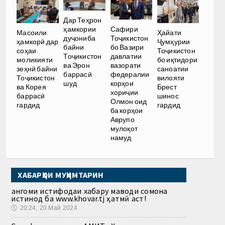
Дар Теҳрон
ҳамкории
Сафири
Масоили
Ҳайати
дуҷониба
Тоҷикистон
ҳамкорӣ дар
Ҷумҳурии
байни
бо Вазири
соҳаи
Тоҷикистон
Тоҷикистон
давлатии
моликияти
бо иқтидори
ва Эрон
вазорати
зеҳнӣ байни
саноатии
баррасӣ
федералии
Тоҷикистон
вилояти
шуд
корҳои
ва Корея
Брест
хориҷии
баррасӣ
шинос
Олмон оид
гардид
гардид
ба корҳои
Аврупо
мулоқот
намуд
ХАБАРҲОИ МУҲИМТАРИН
Ҳангоми истифодаи хабару маводи сомона
истинод ба www.khovar.tj ҳатмӣ аст!
🕔
20:24, 20.Май 2024