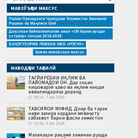
МАВЗӮЪҲОИ МАХСУС
Паёми Президенти Ҷумҳурии Тоҷикистон Эмомалӣ
Раҳмон ба Маҷлиси Олӣ
Даҳсолаи байналмилалии амал «Об барои рушди
устувор» солҳои 2018-2028
БАҲОГУЗОРИИ ЛОИҲАИ НБО «РОҒУН»
Ҳамаи мавзӯъҳои махсус
МАВОДҲОИ ТАҲЛИЛӢ
ТАҒЙИРЁБИИ ИҚЛИМ ВА
ПАЙОМАДҲОИ ОН. Дар соҳаи
кишоварзӣ ҳаво ва иқлим нақши
аввалиндараҷа доранд
🕔
09:14, 7.Авг 2026
ТАВСИЯҲОИ МУФИД. Доир ба тарзи
нави захира кардани меваҷоту
сабзавот барои фасли зимистон
🕔
10:36, 6.Авг 2026
Малакаҳои рақамӣ заминаи рушди