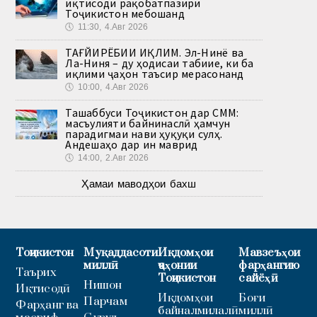
иқтисоди рақобатпазири
Тоҷикистон мебошанд
🕔
11:30, 4.Авг 2026
ТАҒЙИРЁБИИ ИҚЛИМ. Эл-Нинё ва
Ла-Ниня – ду ҳодисаи табиие, ки ба
иқлими ҷаҳон таъсир мерасонанд
🕔
10:00, 4.Авг 2026
Ташаббуси Тоҷикистон дар СММ:
масъулияти байнинаслӣ ҳамчун
парадигмаи нави ҳуқуқи сулҳ.
Андешаҳо дар ин маврид
🕔
14:00, 2.Авг 2026
Ҳамаи маводҳои бахш
Тоҷикистон
Муқаддасоти
Иқдомҳои
Мавзеъҳои
миллӣ
ҷаҳонии
фарҳангию
Таърих
Тоҷикистон
сайёҳӣ
Нишон
Иқтисодӣ
Иқдомҳои
Боғи
Парчам
Фарҳанг ва
байналмилалӣ
миллӣ