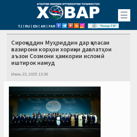
☰
|
|
|
|
"Ховар FM"
TJ
RU
EN
AR
FAR
Сироҷиддин Муҳриддин дар ҷаласаи
вазирони корҳои хориҷии давлатҳои
аъзои Созмони ҳамкории исломӣ
иштирок намуд
Июнь 23, 2025 13:36