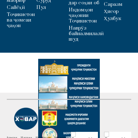
маориф
Суруд
дар соҳаи об
Саразм
Сайёҳӣ
Пул
Иқдомҳои
Ҳисор
Тоҷикистон
ҷаҳонии
Ҳулбук
ва ҷомеаи
Тоҷикистон
ҷаҳон
Наврӯз
байналмилалӣ
шуд
Агентии Миллии Иттилоотии Тоҷикистон