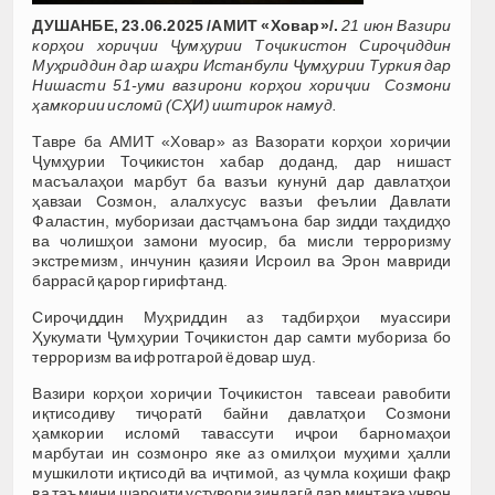
ДУШАНБЕ, 23.06.2025 /АМИТ «Ховар»/.
21 июн Вазири
корҳои хориҷии Ҷумҳурии Тоҷикистон Сироҷиддин
Муҳриддин дар шаҳри Истанбули Ҷумҳурии Туркия дар
Нишасти 51-уми вазирони корҳои хориҷии Созмони
ҳамкории исломӣ (СҲИ) иштирок намуд.
Тавре ба АМИТ «Ховар» аз Вазорати корҳои хориҷии
Ҷумҳурии Тоҷикистон хабар доданд, дар нишаст
масъалаҳои марбут ба вазъи кунунӣ дар давлатҳои
ҳавзаи Созмон, алалхусус вазъи феълии Давлати
Фаластин, муборизаи дастҷамъона бар зидди таҳдидҳо
ва чолишҳои замони муосир, ба мисли терроризму
экстремизм, инчунин қазияи Исроил ва Эрон мавриди
баррасӣ қарор гирифтанд.
Сироҷиддин Муҳриддин аз тадбирҳои муассири
Ҳукумати Ҷумҳурии Тоҷикистон дар самти мубориза бо
терроризм ва ифротгароӣ ёдовар шуд.
Вазири корҳои хориҷии Тоҷикистон тавсеаи равобити
иқтисодиву тиҷоратӣ байни давлатҳои Созмони
ҳамкории исломӣ тавассути иҷрои барномаҳои
марбутаи ин созмонро яке аз омилҳои муҳими ҳалли
мушкилоти иқтисодӣ ва иҷтимоӣ, аз ҷумла коҳиши фақр
ва таъмини шароити устувори зиндагӣ дар минтақа унвон