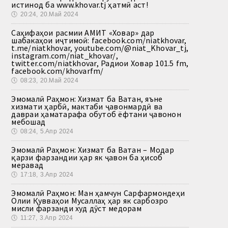
истинод ба www.khovar.tj ҳатмӣ аст!
🕔
20:24, 20.Май 2024
Саҳифаҳои расмии АМИТ «Ховар» дар
шабакаҳои иҷтимоӣ: facebook.com/niatkhovar,
t.me/niatkhovar, youtube.com/@niat_Khovar_tj,
instagram.com/niat_khovar/,
twitter.com/niatkhovar, Радиои Ховар 101.5 fm,
facebook.com/khovarfm/
🕔
08:23, 20.Май 2024
Эмомалӣ Раҳмон: Хизмат ба Ватан, яъне
хизмати ҳарбӣ, мактаби ҷавонмардӣ ва
давраи ҳаматарафа обутоб ёфтани ҷавонон
мебошад
🕔
08:24, 5.Апр 2024
Эмомалӣ Раҳмон: Хизмат ба Ватан – Модар
қарзи фарзандии ҳар як ҷавон ба ҳисоб
меравад
🕔
17:18, 3.Апр 2024
Эмомалӣ Раҳмон: Ман ҳамчун Сарфармондеҳи
Олии Қувваҳои Мусаллаҳ ҳар як сарбозро
мисли фарзанди худ дӯст медорам
🕔
11:27, 3.Апр 2024