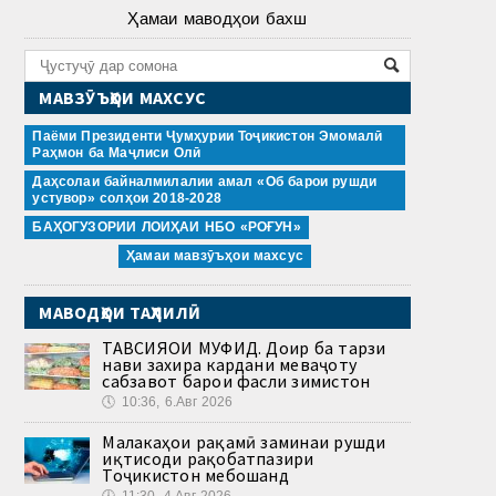
Ҳамаи маводҳои бахш
МАВЗӮЪҲОИ МАХСУС
Паёми Президенти Ҷумҳурии Тоҷикистон Эмомалӣ
Раҳмон ба Маҷлиси Олӣ
Даҳсолаи байналмилалии амал «Об барои рушди
устувор» солҳои 2018-2028
БАҲОГУЗОРИИ ЛОИҲАИ НБО «РОҒУН»
Ҳамаи мавзӯъҳои махсус
МАВОДҲОИ ТАҲЛИЛӢ
ТАВСИЯҲОИ МУФИД. Доир ба тарзи
нави захира кардани меваҷоту
сабзавот барои фасли зимистон
🕔
10:36, 6.Авг 2026
Малакаҳои рақамӣ заминаи рушди
иқтисоди рақобатпазири
Тоҷикистон мебошанд
🕔
11:30, 4.Авг 2026