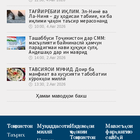
ТАҒЙИРЁБИИ ИҚЛИМ. Эл-Нинё ва
Ла-Ниня – ду ҳодисаи табиие, ки ба
иқлими ҷаҳон таъсир мерасонанд
🕔
10:00, 4.Авг 2026
Ташаббуси Тоҷикистон дар СММ:
масъулияти байнинаслӣ ҳамчун
парадигмаи нави ҳуқуқи сулҳ.
Андешаҳо дар ин маврид
🕔
14:00, 2.Авг 2026
ТАВСИЯҲОИ МУФИД. Доир ба
манфиат ва хусусияти табобатии
хӯрокҳои миллӣ
🕔
13:30, 2.Авг 2026
Ҳамаи маводҳои бахш
Тоҷикистон
Муқаддасоти
Иқдомҳои
Мавзеъҳои
миллӣ
ҷаҳонии
фарҳангию
Таърих
Тоҷикистон
сайёҳӣ