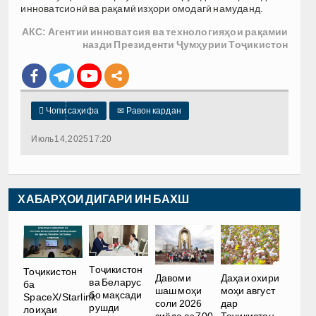
инноватсионӣ ва рақамӣ изҳори омодагӣ намуданд.
АКС: Агентии инноватсия ва технологияҳои рақамии
назди Президенти Ҷумҳурии Тоҷикистон

Чопи саҳифа
✉
Равон кардан
Июль 14, 2025 17:20
ХАБАРҲОИ ДИГАРИ ИН БАХШ
Тоҷикистон
Тоҷикистон
Давоми
Даҳаи охири
ва Беларус
ба
шаш моҳи
моҳи август
бо мақсади
SpaceX/Starlink
соли 2026
дар
рушди
лоиҳаи