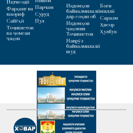
Нишон
Иқтисодӣ
Иқдомҳои
Боғи
Парчам
Фарҳанг ва
байналмилалӣ
миллӣ
маориф
Суруд
дар соҳаи об
Саразм
Сайёҳӣ
Пул
Иқдомҳои
Ҳисор
Тоҷикистон
ҷаҳонии
Ҳулбук
ва ҷомеаи
Тоҷикистон
ҷаҳон
Наврӯз
байналмилалӣ
шуд