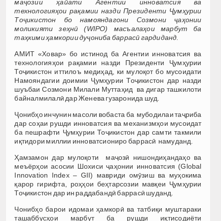
маҷозии ҳайати Агентии инноватсия ва
технологияҳои рақамии назди Президенти Ҷумҳурии
Тоҷикистон бо намояндагони Созмони ҷаҳонии
моликияти зеҳнӣ (WIPO) масъалаҳои марбут ба
таҳкими ҳамкории дуҷониба
баррасӣ гардиданд.
АМИТ «Ховар» бо истинод ба Агентии инноватсия ва
технологияҳои рақамии назди Президенти Ҷумҳурии
Тоҷикистон иттилоъ медиҳад, ки мулоқот бо мусоидати
Намояндагии доимии Ҷумҳурии Тоҷикистон дар назди
шуъбаи Созмони Милали Муттаҳид ва дигар ташкилоти
байналмилалӣ дар Женева гузаронида шуд.
Ҷонибҳо инчунин масоли вобаста ба мубодилаи таҷриба
дар соҳаи рушди инноватсия ва механизмҳои мусоидат
ба пешрафти Ҷумҳурии Тоҷикистон дар самти такмили
иқтидори миллии инноватсиониро баррасӣ намуданд.
Ҳамзамон дар мулоқоти маҷозӣ нишондиҳандаҳо ва
меъёрҳои асосии Шохиси ҷаҳонии инноватсия (Global
Innovation Index – GII) мавриди омӯзиш ва муҳокима
қарор гирифта, роҳҳои беҳтарсозии мавқеи Ҷумҳурии
Тоҷикистон дар ин раддабандӣ баррасӣ шуданд.
Чонибҳо барои идомаи ҳамкорӣ ва татбиқи муштараки
ташаббусҳои марбут ба рушди иқтисодиёти