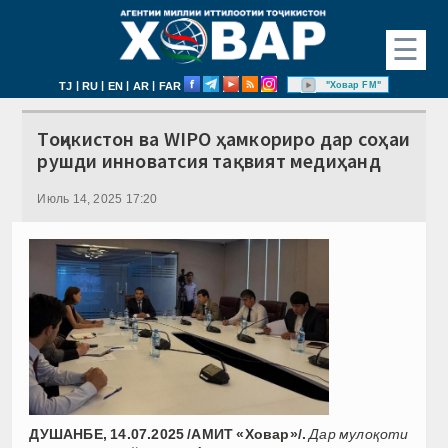
☰
|
|
|
|
"Ховар FM"
TJ
RU
EN
AR
FAR
Тоҷикистон ва WIPO ҳамкориро дар соҳаи
рушди инноватсия тақвият медиҳанд
Июль 14, 2025 17:20
ДУШАНБЕ, 14.07.2025 /АМИТ «Ховар»/.
Дар мулоқоти