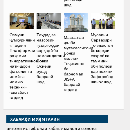
шуд
Озмуни
Таҷдид ва
Муовини
Масъалаи
ҷумҳуриявии
навсозии
Сарвазири
ҷалби
«Таҳияи
гузаргоҳҳои
Тоҷикистон
мутахассисони
Платформаи
сарҳадӣ бо
бо корҳои
Бонки
рақамии
намояндагони
саҳроӣ ва
миллии
тиҷоратикунонии
Бонки
таъмини
Тоҷикистон
натиҷаҳои
Осиёии
оби полезӣ
ба
фаъолияти
рушд
дар ноҳияи
барномаи
илмӣ ва
баррасӣ
Зафаробод
JISPA
илмию
шуд
шинос шуд
баррасӣ
техникӣ»
гардид
ҷамъбаст
гардид
ХАБАРҲОИ МУҲИМТАРИН
Ҳангоми истифодаи хабару маводи сомона