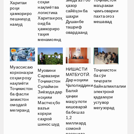
зиёда аз 700
Тоҷикистон
соҳаи
Харитаи
ҳазор
маъракаи
нақлиёт ва
роҳи
сайёҳон ба
ҷамъоварии
логистика
ҳамкориро
шаҳри
пахта оғоз
Харитаи роҳ
пешниҳод
Душанбе
мешавад
оид ба
намуд
ташриф
ҳамкориро
овардаанд
таҳия
менамоянд
Муассисаю
НИШАСТИ
Тоҷикистон
Муовини
корхонаҳои
МАТБУОТӢ.
ба сӯи
Сарвазири
соҳаи роҳу
Дар ноҳияи
тиҷорати
Тоҷикистон
нақлиёти
Ҷалолиддини
байналмилалии
Сулаймон
Тоҷикистон
Балхӣ
электронӣ
Зиёзода дар
ба фасли
ҳаҷми
қадамҳои
ноҳияи
зимистон
маҳсулоти
устувор
Мастчоҳ бо
омодагӣ
кишоварзӣ
мегузорад
вазъи
мегиранд
ба беш аз
корҳои
1,2
саҳроӣ
миллиард
шинос шуд
сомонӣ
расонида