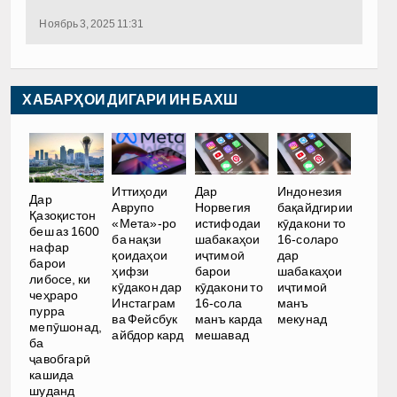
Ноябрь 3, 2025 11:31
ХАБАРҲОИ ДИГАРИ ИН БАХШ
Иттиҳоди
Дар
Индонезия
Дар
Аврупо
Норвегия
бақайдгирии
Қазоқистон
«Мета»-ро
истифодаи
кӯдакони то
беш аз 1600
ба нақзи
шабакаҳои
16-соларо
нафар
қоидаҳои
иҷтимоӣ
дар
барои
ҳифзи
барои
шабакаҳои
либосе, ки
кӯдакон дар
кӯдакони то
иҷтимоӣ
чеҳраро
Инстаграм
16-сола
манъ
пурра
ва Фейсбук
манъ карда
мекунад
мепӯшонад,
айбдор кард
мешавад
ба
ҷавобгарӣ
кашида
шуданд