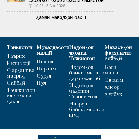
сабзавот барои фасли зимистон
🕔
10:36, 6.Авг 2026
Ҳамаи маводҳои бахш
Тоҷикистон
Муқаддасоти
Иқдомҳои
Мавзеъҳои
миллӣ
ҷаҳонии
фарҳангию
Таърих
Тоҷикистон
сайёҳӣ
Нишон
Иқтисодӣ
Иқдомҳои
Боғи
Парчам
Фарҳанг ва
байналмилалӣ
миллӣ
маориф
Суруд
дар соҳаи об
Саразм
Сайёҳӣ
Пул
Иқдомҳои
Ҳисор
Тоҷикистон
ҷаҳонии
Ҳулбук
ва ҷомеаи
Тоҷикистон
ҷаҳон
Наврӯз
байналмилалӣ
шуд