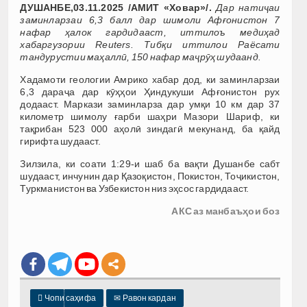
ДУШАНБЕ,03.11.2025 /АМИТ «Ховар»/.
Дар натиҷаи
заминларзаи 6,3 балл дар шимоли Афғонистон 7
нафар ҳалок гардидааст, иттилоъ медиҳад
хабаргузории Reuters. Тибқи иттилои Раёсати
тандурустии маҳаллӣ, 150 нафар маҷрӯҳ шудаанд.
Хадамоти геологии Амрико хабар дод, ки заминларзаи
6,3 дараҷа дар кӯҳҳои Ҳиндукуши Афғонистон рух
додааст. Маркази заминларза дар умқи 10 км дар 37
километр шимолу ғарби шаҳри Мазори Шариф, ки
тақрибан 523 000 аҳолӣ зиндагӣ мекунанд, ба қайд
гирифта шудааст.
Зилзила, ки соати 1:29-и шаб ба вақти Душанбе сабт
шудааст, инчунин дар Қазоқистон, Покистон, Тоҷикистон,
Туркманистон ва Узбекистон низ эҳсос гардидааст.
АКС аз манбаъҳои боз

Чопи саҳифа
✉
Равон кардан