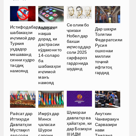
Се олим бо
Истифодабарандагони
Австрия
Дар шаҳри
ҷоизаи
шабакаҳои
нақша
Толятии
Нобел дар
иҷтимоӣ дар
дорад, ки
Федератсияи
бахши
Туркия
дастрасии
Русия
иқтисод дар
уҳдадор
кӯдакони то
ошхонаи
соли 2025
мешаванд
14-соларо
миллии
сарфароз
синни худро
ба
тоҷикӣ
гардонида
тасдиқ
шабакаҳои
ифтитоҳ
шуданд
намоянд
иҷтимоӣ
гардид
манъ
намояд
Шумораи
Раёсат дар
Имрӯз дар
Анутхин
давлатҳо ва
Иттиҳоди
Минск
Чанвиракун
ҳайатҳое, ки
Давлатҳои
ҷаласаи
Сарвазири
дар Бозиҳои
Мустақил
Шурои
нави
III ИДМ
дар соли
сарони
Таиланд