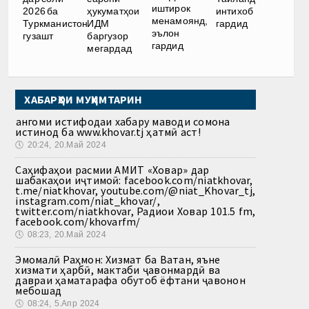
иштирок
2026 ба
ҳукуматҳои
интихоб
менамоянд,
Туркманистон
ИДМ
гардид
эълон
гузашт
баргузор
гардид
мегардад
ХАБАРҲОИ МУҲИМТАРИН
Ҳангоми истифодаи хабару маводи сомона
истинод ба www.khovar.tj ҳатмӣ аст!
🕔
20:24, 20.Май 2024
Саҳифаҳои расмии АМИТ «Ховар» дар
шабакаҳои иҷтимоӣ: facebook.com/niatkhovar,
t.me/niatkhovar, youtube.com/@niat_Khovar_tj,
instagram.com/niat_khovar/,
twitter.com/niatkhovar, Радиои Ховар 101.5 fm,
facebook.com/khovarfm/
🕔
08:23, 20.Май 2024
Эмомалӣ Раҳмон: Хизмат ба Ватан, яъне
хизмати ҳарбӣ, мактаби ҷавонмардӣ ва
давраи ҳаматарафа обутоб ёфтани ҷавонон
мебошад
🕔
08:24, 5.Апр 2024