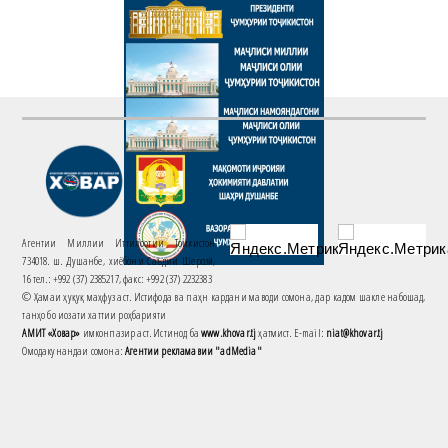
Агентии Миллии Иттилоотии Тоҷикистон
734018. ш. Душанбе, хиёбони Саъдии Шерозӣ,
16 тел.: +992 (37) 2385217, факс: +992 (37) 2232383
© Ҳамаи ҳуқуқ маҳфуз аст. Истифода ва паҳн кардани маводи сомона, дар кадом шакле набошад,
танҳо бо иҷозати хаттии роҳбарияти
АМИТ «Ховар»
имконпазир аст. Истинод ба
www.khovar.tj
ҳатмист. E-mail:
niat@khovar.tj
Омодакунандаи сомона:
Агентии рекламавии "adMedia"