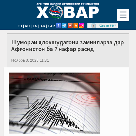
☰
|
|
|
|
"Ховар FM"
TJ
RU
EN
AR
FAR
Шумораи ҳалокшудагони заминларза дар
Афғонистон ба 7 нафар расид
Ноябрь 3, 2025 11:31