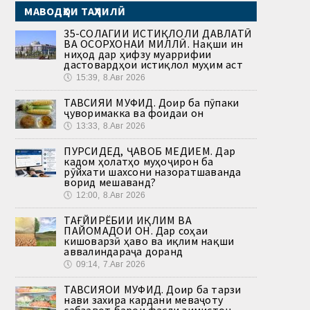
МАВОДҲОИ ТАҲЛИЛӢ
35-СОЛАГИИ ИСТИҚЛОЛИ ДАВЛАТӢ
ВА ОСОРХОНАИ МИЛЛӢ. Нақши ин
ниҳод дар ҳифзу муаррифии
дастовардҳои истиқлол муҳим аст
🕔
15:39, 8.Авг 2026
ТАВСИЯИ МУФИД. Доир ба пӯпаки
ҷуворимакка ва фоидаи он
🕔
13:33, 8.Авг 2026
ПУРСИДЕД, ҶАВОБ МЕДИҲЕМ. Дар
кадом ҳолатҳо муҳоҷирон ба
рӯйхати шахсони назоратшаванда
ворид мешаванд?
🕔
12:00, 8.Авг 2026
ТАҒЙИРЁБИИ ИҚЛИМ ВА
ПАЙОМАДҲОИ ОН. Дар соҳаи
кишоварзӣ ҳаво ва иқлим нақши
аввалиндараҷа доранд
🕔
09:14, 7.Авг 2026
ТАВСИЯҲОИ МУФИД. Доир ба тарзи
нави захира кардани меваҷоту