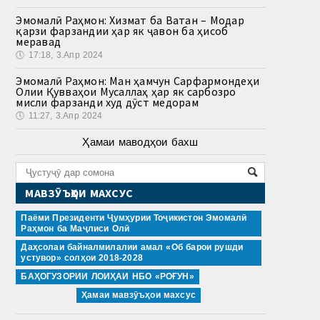
Эмомалӣ Раҳмон: Хизмат ба Ватан – Модар
қарзи фарзандии ҳар як ҷавон ба ҳисоб
меравад
🕔
17:18, 3.Апр 2024
Эмомалӣ Раҳмон: Ман ҳамчун Сарфармондеҳи
Олии Қувваҳои Мусаллаҳ ҳар як сарбозро
мисли фарзанди худ дӯст медорам
🕔
11:27, 3.Апр 2024
Ҳамаи маводҳои бахш
МАВЗӮЪҲОИ МАХСУС
Паёми Президенти Ҷумҳурии Тоҷикистон Эмомалӣ
Раҳмон ба Маҷлиси Олӣ
Даҳсолаи байналмилалии амал «Об барои рушди
устувор» солҳои 2018-2028
БАҲОГУЗОРИИ ЛОИҲАИ НБО «РОҒУН»
Ҳамаи мавзӯъҳои махсус