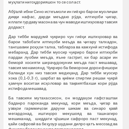
муҳлати нигоҳдорияшон то се сол аст.
Абӯалӣ ибни Сино истеъмоли ин гиёҳро барои муолиҷаи
диққи нафас, дарди меъдаю рӯда, илтиҳоби ҷигар,
иллати гурдаву масона ва чун маводи иштиҳоовар тавсия
додааст.
Дар тибби мардумӣ чукриро чун гиёҳи иштиҳоовар ва
барои табобати илтиҳоби меъда ва ҷигару талхадон,
тангшавии роҳҳои талха, табларза ва камхунӣ истифода
мебаранд. Дар тибби муосир чукриро барои илтиҳоби
пардаи луобии меъда, яъне гастрит, ки бар асари ин
беморӣ хосияти шираҷудокунии меъда паст мешавад,
тавсия менамоянд. Чукриро ба беморони дорои фишори
баланди хун низ тавсия медиҳанд. Дар тибби муосир
хока (0,1-0,3 г), шарбат ва қиёми спиртии решаи чукрӣ
ҳамчун воситаи исҳоловар ва тақвиятбахши кори рӯда
истифода мешавад.
Ба тавсияи мутахассисон, он моддаҳои ғафсгаштаи
баданро пароканда мекунад, кори меъда, ҷигар ва
узвҳои гарммиҷози даруни шикам ва синаро қавӣ
мегардонад, иштиҳоро мекушояд ва ташнагиро
мешиканад, шиддати ҷӯшиши сафроро паст мекунад,
қайи сафровӣ ва беҳузур шудани дилро қатъ месозад ва
фишори баланди хунро паст менамояд.