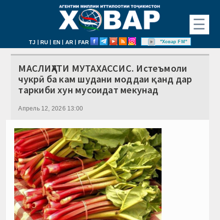
☰
|
|
|
|
"Ховар FM"
TJ
RU
EN
AR
FAR
МАСЛИҲАТИ МУТАХАССИС. Истеъмоли
чукрӣ ба кам шудани моддаи қанд дар
таркиби хун мусоидат мекунад
Апрель 12, 2026 13:00