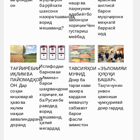
нашр ва
он
ба рӯйхати
англисӣ
паҳнкунии
шахсони
барои
адабиёт бо
назоратшаванда
муҳоҷирони
забонҳои
ворид
меҳнатӣ
хориҷии Чин
мешаванд?
баррасӣ
густариш
шуд
меёбад
Истифодаи
ТАҒЙИРЁБИИ
ТАВСИЯҲОИ
«ЭЪЛОМИЯИ
барномаи
ИҚЛИМ ВА
МУФИД.
ҲУҚУҚИ
«Амина»
ПАЙОМАДҲОИ
Доир ба
БАШАР».
барои
ОН. Дар
тарзи нави
Таҳти чунин
шаҳрвандони
соҳаи
захира
унвон
хориҷие, ки
кишоварзӣ
кардани
ҳамоиши
ба Русия бе
ҳаво ва
меваҷоту
ҷумҳуриявӣ
раводид
иқлим
сабзавот
доир гардид
ворид
нақши
барои
мешаванд,
аввалиндараҷа
фасли
ҳатмӣ
доранд
зимистон
мегардад