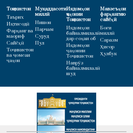
Тоҷикистон
Муқаддасоти
Иқдомҳои
Мавзеъҳои
миллӣ
ҷаҳонии
фарҳангию
Таърих
Тоҷикистон
сайёҳӣ
Нишон
Иқтисодӣ
Иқдомҳои
Боғи
Парчам
Фарҳанг ва
байналмилалӣ
миллӣ
маориф
Суруд
дар соҳаи об
Саразм
Сайёҳӣ
Пул
Иқдомҳои
Ҳисор
Тоҷикистон
ҷаҳонии
Ҳулбук
ва ҷомеаи
Тоҷикистон
ҷаҳон
Наврӯз
байналмилалӣ
шуд