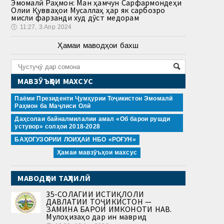
Эмомалӣ Раҳмон: Ман ҳамчун Сарфармондеҳи
Олии Қувваҳои Мусаллаҳ ҳар як сарбозро
мисли фарзанди худ дӯст медорам
🕔
11:27, 3.Апр 2024
Ҳамаи маводҳои бахш
МАВЗӮЪҲОИ МАХСУС
Паёми Президенти Ҷумҳурии Тоҷикистон Эмомалӣ
Раҳмон ба Маҷлиси Олӣ
Даҳсолаи байналмилалии амал «Об барои рушди
устувор» солҳои 2018-2028
БАҲОГУЗОРИИ ЛОИҲАИ НБО «РОҒУН»
Ҳамаи мавзӯъҳои махсус
МАВОДҲОИ ТАҲЛИЛӢ
35-СОЛАГИИ ИСТИҚЛОЛИ
ДАВЛАТИИ ТОҶИКИСТОН —
ЗАМИНА БАРОИ ИМКОНОТИ НАВ.
Мулоҳизаҳо дар ин маврид