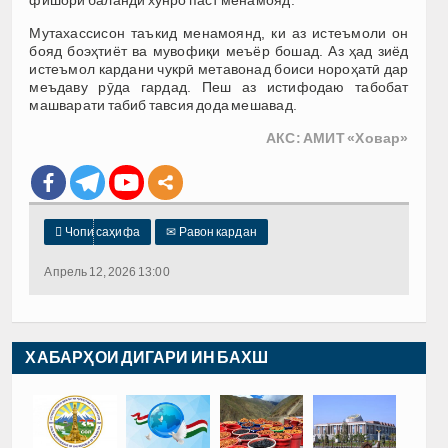
Мутахассисон таъкид менамоянд, ки аз истеъмоли он
бояд боэҳтиёт ва мувофиқи меъёр бошад. Аз ҳад зиёд
истеъмол кардани чукрӣ метавонад боиси нороҳатӣ дар
меъдаву рӯда гардад. Пеш аз истифодаю табобат
машварати табиб тавсия дода мешавад.
АКС: АМИТ «Ховар»

Чопи саҳифа
✉
Равон кардан
Апрель 12, 2026 13:00
ХАБАРҲОИ ДИГАРИ ИН БАХШ