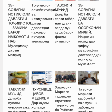
35-
35-
Тоҷикистон
ТАВСИЯИ
СОЛАГИИ
СОЛАГИИ
соҳибихтиёрӣ
МУФИД.
ИСТИҚЛОЛИ
ИСТИҚЛОЛИ
ва
Доир ба
ДАВЛАТӢ
ДАВЛАТИИ
истиқлолияти
тарзи тайёр
ВА
ТОҶИКИСТОН
дигар
намудани
ОСОРХОНАИ
— ЗАМИНА
давлатҳои
зардолуи
МИЛЛӢ.
БАРОИ
ҷаҳонро
хушк барои
Нақши ин
ИМКОНОТИ
эҳтиром
фасли
ниҳод дар
НАВ.
менамояд
зимистон
ҳифзу
Мулоҳизаҳо
муаррифии
дар ин
дастовардҳои
маврид
истиқлол
муҳим аст
Ҳамкории
ТАВСИЯИ
ПУРСИДЕД,
Таъсиси
Маркази
МУФИД.
ҶАВОБ
маркази
тадқиқоти
Доир ба
МЕДИҲЕМ.
касбомӯзӣ
стратегии
пӯпаки
Дар кадом
ва омӯзиши
Тоҷикистон
ҷуворимакка
ҳолатҳо
забонҳои
бо Раёсати
ва фоидаи
муҳоҷирон
арабӣ ва