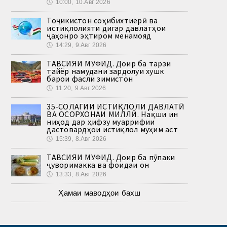
🕔
10:00, 10.Авг 2026
Тоҷикистон соҳибихтиёрӣ ва
истиқлолияти дигар давлатҳои
ҷаҳонро эҳтиром менамояд
🕔
14:29, 9.Авг 2026
ТАВСИЯИ МУФИД. Доир ба тарзи
тайёр намудани зардолуи хушк
барои фасли зимистон
🕔
11:20, 9.Авг 2026
35-СОЛАГИИ ИСТИҚЛОЛИ ДАВЛАТӢ
ВА ОСОРХОНАИ МИЛЛӢ. Нақши ин
ниҳод дар ҳифзу муаррифии
дастовардҳои истиқлол муҳим аст
🕔
15:39, 8.Авг 2026
ТАВСИЯИ МУФИД. Доир ба пӯпаки
ҷуворимакка ва фоидаи он
🕔
13:33, 8.Авг 2026
Ҳамаи маводҳои бахш