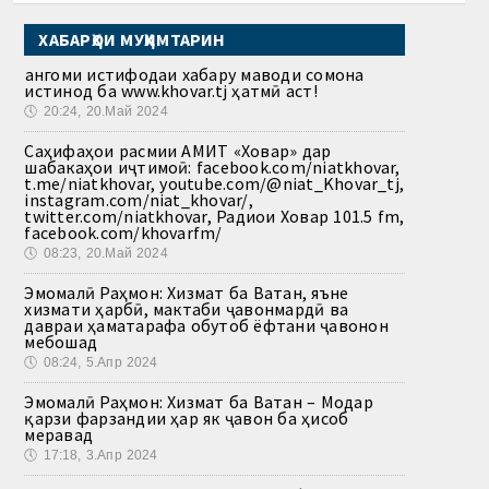
ХАБАРҲОИ МУҲИМТАРИН
Ҳангоми истифодаи хабару маводи сомона
истинод ба www.khovar.tj ҳатмӣ аст!
🕔
20:24, 20.Май 2024
Саҳифаҳои расмии АМИТ «Ховар» дар
шабакаҳои иҷтимоӣ: facebook.com/niatkhovar,
t.me/niatkhovar, youtube.com/@niat_Khovar_tj,
instagram.com/niat_khovar/,
twitter.com/niatkhovar, Радиои Ховар 101.5 fm,
facebook.com/khovarfm/
🕔
08:23, 20.Май 2024
Эмомалӣ Раҳмон: Хизмат ба Ватан, яъне
хизмати ҳарбӣ, мактаби ҷавонмардӣ ва
давраи ҳаматарафа обутоб ёфтани ҷавонон
мебошад
🕔
08:24, 5.Апр 2024
Эмомалӣ Раҳмон: Хизмат ба Ватан – Модар
қарзи фарзандии ҳар як ҷавон ба ҳисоб
меравад
🕔
17:18, 3.Апр 2024