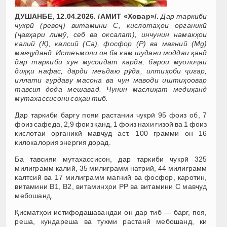
ДУШАНБЕ, 12.04.2026. /АМИТ «Ховар»/.
Дар таркиби
чукрӣ (ревоҷ) витамини С, кислотаҳои органикӣ
(ҷавҳари лимӯ, себ ва оксалат), инчунин намакҳои
калий (К), калсий (Са), фосфор (Р) ва магний (Mg)
мавҷуданд. Истеъмоли он ба кам шудани моддаи қанд
дар таркиби хун мусоидат карда, барои муолиҷаи
диққи нафас, дарди меъдаю рӯда, илтиҳоби ҷигар,
иллати гурдаву масона ва чун маводи иштиҳоовар
тавсия дода мешавад. Чунин маслиҳат медиҳанд
мутахассисони соҳаи тиб.
Дар таркиби баргу пояи растании чукрӣ 95 фоиз об, 7
фоиз сафеда, 2,9 фоиз қанд, 1 фоиз нахи ғизоӣ ва 1 фоиз
кислотаи органикӣ мавҷуд аст. 100 грамми он 16
килокалория энергия дорад.
Ба тавсияи мутахассисон, дар таркиби чукрӣ 325
милиграмм калий, 35 милиграмм натрий, 44 милиграмм
калтсий ва 17 милиграмм магний ва фосфор, каротин,
витамини B1, B2, витаминҳои PP ва витамини С мавҷуд
мебошанд.
Қисматҳои истифодашавандаи он дар тиб — барг, поя,
реша, кундареша ва тухми растанӣ мебошанд, ки