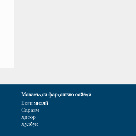
Мавзеъҳои фарҳангию сайёҳӣ
Боғи миллӣ
Саразм
Ҳисор
Ҳулбук