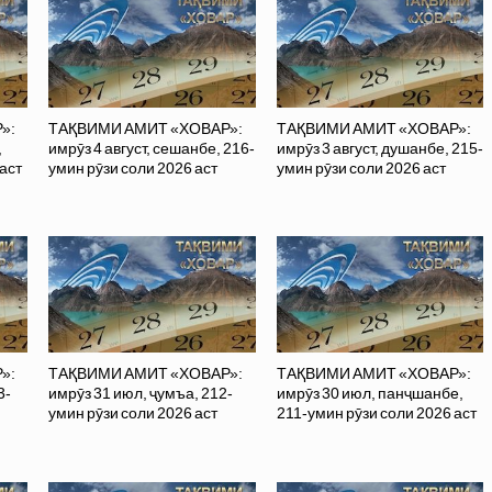
»:
ТАҚВИМИ АМИТ «ХОВАР»:
ТАҚВИМИ АМИТ «ХОВАР»:
,
имрӯз 4 август, сешанбе, 216-
имрӯз 3 август, душанбе, 215-
аст
умин рӯзи соли 2026 аст
умин рӯзи соли 2026 аст
»:
ТАҚВИМИ АМИТ «ХОВАР»:
ТАҚВИМИ АМИТ «ХОВАР»:
3-
имрӯз 31 июл, ҷумъа, 212-
имрӯз 30 июл, панҷшанбе,
умин рӯзи соли 2026 аст
211-умин рӯзи соли 2026 аст