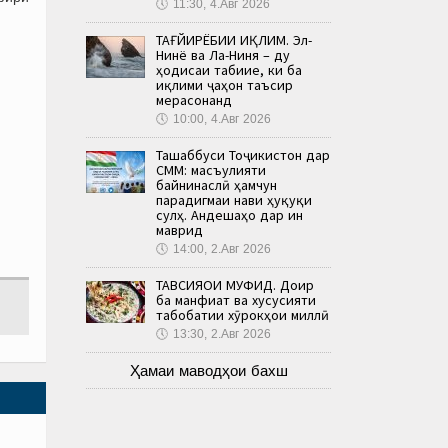
🕔
11:30, 4.Авг 2026
ТАҒЙИРЁБИИ ИҚЛИМ. Эл-
Нинё ва Ла-Ниня – ду
ҳодисаи табиие, ки ба
иқлими ҷаҳон таъсир
мерасонанд
🕔
10:00, 4.Авг 2026
Ташаббуси Тоҷикистон дар
СММ: масъулияти
байнинаслӣ ҳамчун
парадигмаи нави ҳуқуқи
сулҳ. Андешаҳо дар ин
маврид
🕔
14:00, 2.Авг 2026
ТАВСИЯҲОИ МУФИД. Доир
ба манфиат ва хусусияти
табобатии хӯрокҳои миллӣ
🕔
13:30, 2.Авг 2026
Ҳамаи маводҳои бахш