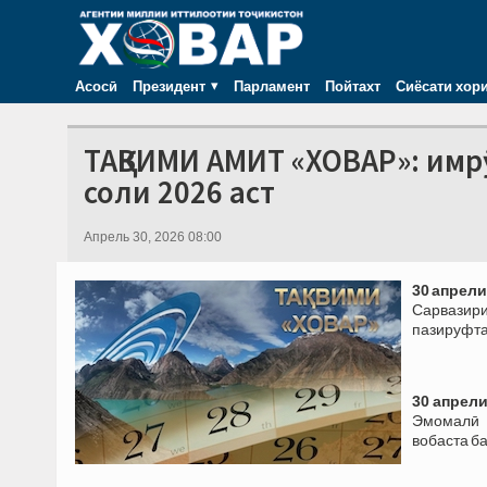
Асосӣ
Президент
Парламент
Пойтахт
Сиёсати хор
ТАҚВИМИ АМИТ «ХОВАР»: имрӯ
соли 2026 аст
Апрель 30, 2026 08:00
30 апрели
Сарвазир
пазируфта
30 апрели
Эмомалӣ 
вобаста б