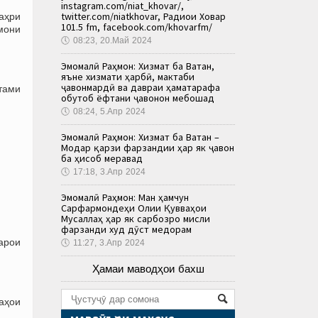
instagram.com/niat_khovar/,
twitter.com/niatkhovar, Радиои Ховар
аҳри
101.5 fm, facebook.com/khovarfm/
имони
🕔
08:23, 20.Май 2024
Эмомалӣ Раҳмон: Хизмат ба Ватан,
яъне хизмати ҳарбӣ, мактаби
ҷавонмардӣ ва давраи ҳаматарафа
тами
обутоб ёфтани ҷавонон мебошад
🕔
08:24, 5.Апр 2024
Эмомалӣ Раҳмон: Хизмат ба Ватан –
Модар қарзи фарзандии ҳар як ҷавон
ба ҳисоб меравад
🕔
17:18, 3.Апр 2024
Эмомалӣ Раҳмон: Ман ҳамчун
Сарфармондеҳи Олии Қувваҳои
Мусаллаҳ ҳар як сарбозро мисли
фарзанди худ дӯст медорам
арои
🕔
11:27, 3.Апр 2024
Ҳамаи маводҳои бахш
аҳои