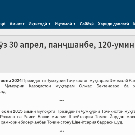
иҷӣ
Амният
Иқтисодӣ
Иҷтимоӣ
Сайёҳӣ
Хариди давлатӣ
з 30 апрел, панҷшанбе, 120-умин
 соли 2024
Президенти Ҷумҳурии Тоҷикистон муҳтарам Эмомалӣ Ра
и Ҷумҳурии Қазоқистон муҳтарам Олжас Бектеновро ба ҳ
нд.
***
 соли 2015
зимни мулоқоти Президенти Ҷумҳурии Тоҷикистон муҳт
Раҳмон ва Раиси Бонки миллии Швейтсария Томас Йордан мас
а ҳамкории бисёрҷанбаи Тоҷикистону Швейтсария баррасӣ шуд.
***