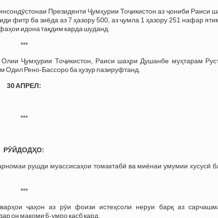
инсондӯстонаи Президенти Ҷумҳурии Тоҷикистон аз ҷониби Раиси ш
 фитр ба зиёда аз 7 ҳазору 500, аз ҷумла 1 ҳазору 251 нафар ят
фаҳои идона тақдим карда шуданд.
***
Олии Ҷумҳурии Тоҷикистон, Раиси шаҳри Душанбе муҳтарам Рус
м Одил Рено-Бассоро ба ҳузур пазируфтанд.
30 АПРЕЛ:
***
РӮЙДОДҲО:
арномаи рушди муассисаҳои томактабӣ ва миёнаи умумии хусусӣ б
***
варҳои ҷаҳон аз рӯи фоизи истеҳсоли неруи барқ аз сарчашм
ар он мақоми 6-умро касб кард.