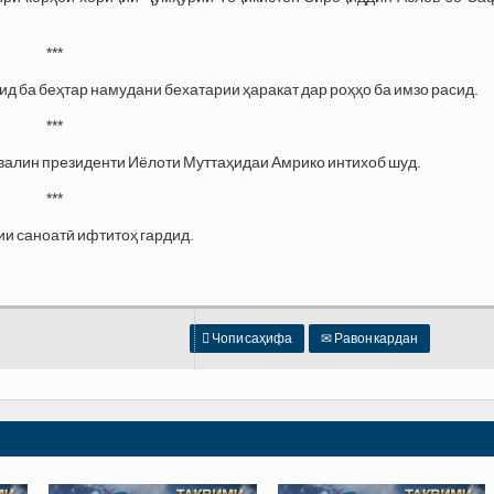
***
д ба беҳтар намудани бехатарии ҳаракат дар роҳҳо ба имзо расид.
***
валин президенти Иёлоти Муттаҳидаи Амрико интихоб шуд.
***
 саноатӣ ифтитоҳ гардид.

Чопи саҳифа
✉
Равон кардан