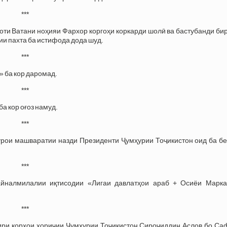
***
ти Ватани ноҳияи Фархор коргоҳи коркарди шолӣ ва бастубанди би
ии пахта ба истифода дода шуд.
***
» ба кор даромад.
***
а кор оғоз намуд.
***
рои машваратии назди Президенти Ҷумҳурии Тоҷикистон оид ба бе
***
налмилалии иқтисодии «Лигаи давлатҳои араб + Осиёи Марка
***
ри корҳои хориҷии Ҷумҳурии Тоҷикистон Сироҷиддин Аслов бо Са