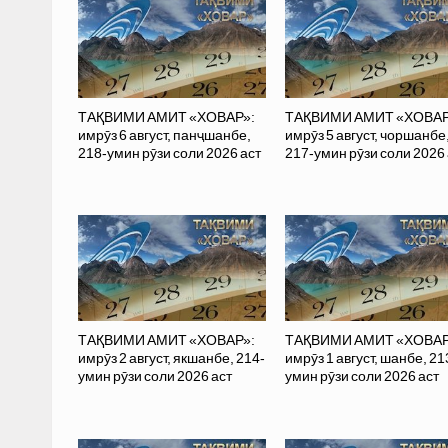
ТАҚВИМИ АМИТ «ХОВАР»:
ТАҚВИМИ АМИТ «ХОВАР
имрӯз 6 август, панҷшанбе,
имрӯз 5 август, чоршанбе
218-умин рӯзи соли 2026 аст
217-умин рӯзи соли 2026 
ТАҚВИМИ АМИТ «ХОВАР»:
ТАҚВИМИ АМИТ «ХОВАР
имрӯз 2 август, якшанбе, 214-
имрӯз 1 август, шанбе, 21
умин рӯзи соли 2026 аст
умин рӯзи соли 2026 аст