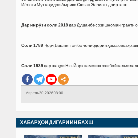
Иёлоти Муттаҳидаи Амрико Сюзан Эллиотт доир гашт.
Дар ин рӯзи соли 2018
дар Душанбе созишномаи грантӣ ои
Соли 1789
Ҷорҷ Вашингтон бо ҷонибдории ҳама овозҳо ав
Соли 1939
дар шаҳри Ню-Йорк намоишгоҳи байналмилалии
Апрель 30, 2026 08:00
ХАБАРҲОИ ДИГАРИ ИН БАХШ