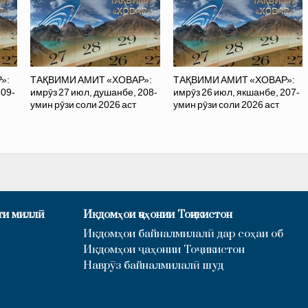
»:
ТАҚВИМИ АМИТ «ХОВАР»:
ТАҚВИМИ АМИТ «ХОВАР»:
209-
имрӯз 27 июл, душанбе, 208-
имрӯз 26 июл, якшанбе, 207-
умин рӯзи соли 2026 аст
умин рӯзи соли 2026 аст
ти миллӣ
Иқдомҳои ҷаҳонии Тоҷикистон
Иқдомҳои байналмилалӣ дар соҳаи об
Иқдомҳои ҷаҳонии Тоҷикистон
Наврӯз байналмилалӣ шуд