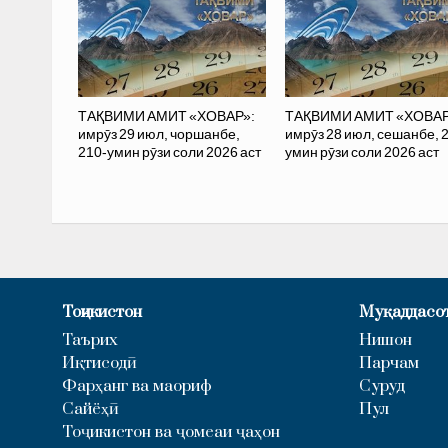
ТАҚВИМИ АМИТ «ХОВАР»:
ТАҚВИМИ АМИТ «ХОВАР
имрӯз 29 июл, чоршанбе,
имрӯз 28 июл, сешанбе, 
210-умин рӯзи соли 2026 аст
умин рӯзи соли 2026 аст
Тоҷикистон
Муқаддасо
Таърих
Нишон
Иқтисодӣ
Парчам
Фарҳанг ва маориф
Суруд
Сайёҳӣ
Пул
Тоҷикистон ва ҷомеаи ҷаҳон