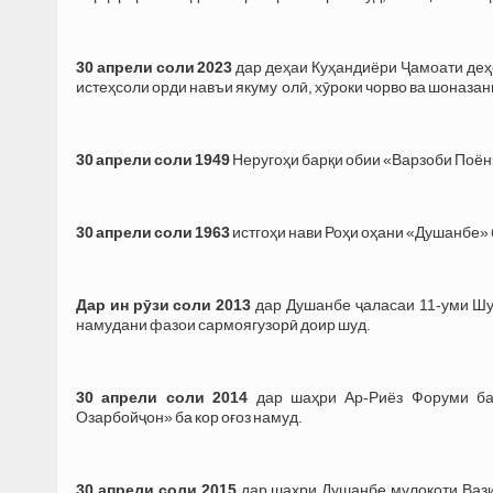
30 апрели соли 2023
дар деҳаи Куҳандиёри Ҷамоати деҳо
истеҳсоли орди навъи якуму олӣ, хӯроки чорво ва шоназан
30 апрели соли 1949
Неругоҳи барқи обии «Варзоби Поён
30 апрели соли 1963
истгоҳи нави Роҳи оҳани «Душанбе» б
Дар ин рӯзи соли 2013
дар Душанбе ҷаласаи 11-уми Шу
намудани фазои сармоягузорӣ доир шуд.
30 апрели соли 2014
дар шаҳри Ар-Риёз Форуми бай
Озарбойҷон» ба кор оғоз намуд.
30 апрели соли 2015
дар шаҳри Душанбе мулоқоти Вази