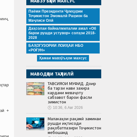
МАВЗӮЪҲОИ МАХСУС
Паёми Президенти Ҷумҳурии
Тоҷикистон Эмомалӣ Раҳмон ба
ринҷ,
Маҷлиси Олӣ
Даҳсолаи байналмилалии амал «Об
барои рушди устувор» солҳои 2018-
2028
БАҲОГУЗОРИИ ЛОИҲАИ НБО
«РОҒУН»
Ҳамаи мавзӯъҳои махсус
МАВОДҲОИ ТАҲЛИЛӢ
ТАВСИЯҲОИ МУФИД. Доир
ҳтар
ба тарзи нави захира
кардани меваҷоту
сабзавот барои фасли
зимистон
🕔
10:36, 6.Авг 2026
зӣ +
Малакаҳои рақамӣ заминаи
рушди иқтисоди
рақобатпазири Тоҷикистон
мебошанд
фири