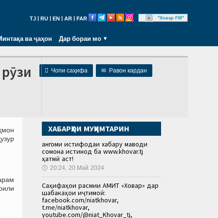
|
|
|
|
"Ховар FM"
TJ
RU
EN
AR
FAR
Минтақа ва ҷаҳон
Дар бораи мо
 рӯзи

Чопи саҳифа
✉
Равон кардан
ХАБАРҲОИ МУҲИМТАРИН
ҳмон
узур
Ҳангоми истифодаи хабару маводи
сомона истинод ба www.khovar.tj
ҳатмӣ аст!
🕔
20:24, 20.Май 2024
арам
Саҳифаҳои расмии АМИТ «Ховар» дар
оили
шабакаҳои иҷтимоӣ:
facebook.com/niatkhovar,
t.me/niatkhovar,
youtube.com/@niat_Khovar_tj,