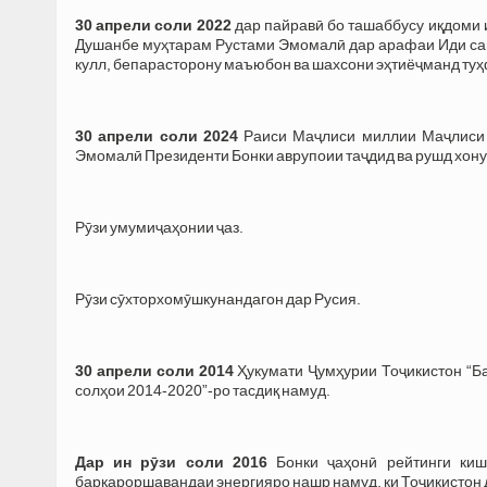
30 апрели соли 2022
дар пайравӣ бо ташаббусу иқдоми 
Душанбе муҳтарам Рустами Эмомалӣ дар арафаи Иди саиди
кулл, бепарасторону маъюбон ва шахсони эҳтиёҷманд туҳ
30 апрели соли 2024
Раиси Маҷлиси миллии Маҷлиси 
Эмомалӣ Президенти Бонки аврупоии таҷдид ва рушд хону
Рӯзи умумиҷаҳонии ҷаз.
Рӯзи сӯхторхомӯшкунандагон дар Русия.
30 апрели соли 2014
Ҳукумати Ҷумҳурии Тоҷикистон “Б
солҳои 2014-2020”-ро тасдиқ намуд.
Дар ин рӯзи соли 2016
Бонки ҷаҳонӣ рейтинги киш
барқароршавандаи энергияро нашр намуд, ки Тоҷикистон д