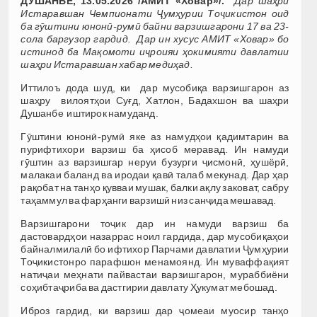
ДУШАНБЕ, 13.05.2026 /АМИТ «Ховар»/.
Дар шаҳри
Истаравшан Чемпионати Ҷумҳурии Тоҷикистон оид
ба гӯштини юнонӣ-румӣ байни варзишгарони 17 ва 23-
сола баргузор гардид. Дар ин хусус АМИТ «Ховар» бо
истинод ба Мақомоти иҷроияи ҳокимияти давлатии
шаҳри Истаравшан хабар медиҳад.
Иттилоъ дода шуд, ки дар мусобиқа варзишгарон аз
шаҳру вилоятҳои Суғд, Хатлон, Бадахшон ва шаҳри
Душанбе иштирок намуданд.
Гӯштини юнонӣ-румӣ яке аз намудҳои қадимтарин ва
пурифтихори варзиш ба ҳисоб меравад. Ин намуди
гӯштин аз варзишгар неруи бузурги ҷисмонӣ, ҳушёрӣ,
малакаи баланд ва иродаи қавӣ талаб мекунад. Дар ҳар
рақобат на танҳо қувваи мушак, балки ақлу заковат, сабру
таҳаммул ва фарҳанги варзишӣ низ санҷида мешавад.
Варзишгарони тоҷик дар ин намуди варзиш ба
дастовардҳои назаррас ноил гардида, дар мусобиқаҳои
байналмилалӣ бо ифтихор Парчами давлатии Ҷумҳурии
Тоҷикистонро парафшон менамоянд. Ин муваффақият
натиҷаи меҳнати пайвастаи варзишгарон, мураббиёни
соҳибтаҷриба ва дастгирии давлату Ҳукумат мебошад.
Иброз гардид, ки варзиш дар ҷомеаи муосир танҳо