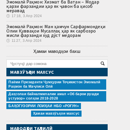
Эмомалӣ Раҳмон: Хизмат ба Ватан – Модар
қарзи фарзандии ҳар як ҷавон ба ҳисоб
меравад
🕔
17:18, 3.Апр 2024
Эмомалӣ Раҳмон: Ман ҳамчун Сарфармондеҳи
Олии Қувваҳои Мусаллаҳ ҳар як сарбозро
мисли фарзанди худ дӯст медорам
🕔
11:27, 3.Апр 2024
Ҳамаи маводҳои бахш
МАВЗӮЪҲОИ МАХСУС
Паёми Президенти Ҷумҳурии Тоҷикистон Эмомалӣ
Раҳмон ба Маҷлиси Олӣ
Даҳсолаи байналмилалии амал «Об барои рушди
устувор» солҳои 2018-2028
БАҲОГУЗОРИИ ЛОИҲАИ НБО «РОҒУН»
Ҳамаи мавзӯъҳои махсус
МАВОДҲОИ ТАҲЛИЛӢ