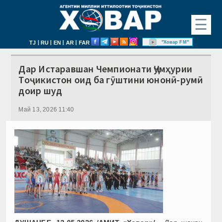
☰
|
|
|
|
"Ховар FM"
TJ
RU
EN
AR
FAR
Дар Истаравшан Чемпионати Ҷумҳурии
Тоҷикистон оид ба гӯштини юнонӣ-румӣ
доир шуд
Май 13, 2026 11:40