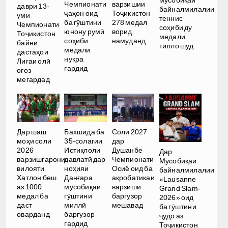
Чемпионати
варзишии
даври 13-
байналмилалии
ҷаҳон оид
Тоҷикистон
уми
теннис
ба гӯштини
278 медал
Чемпионати
соҳиби ду
юнону румӣ
ворид
Тоҷикистон
медали
соҳиби
намуданд
байни
тилло шуд
медали
дастаҳои
нуқра
Лигаи олӣ
гардид
оғоз
мегардад
Дар шаш
Бахшида ба
Соли 2027
моҳи соли
35-солагии
дар
2026
Истиқлоли
Душанбе
Дар
варзишгарони
давлатӣ дар
Чемпионати
Мусобиқаи
вилояти
ноҳияи
Осиё оид ба
байналмилалии
Хатлон беш
Данғара
акробатикаи
«Lausanne
аз 1000
мусобиқаи
варзишӣ
Grand Slam-
медал ба
гӯштини
баргузор
2026» оид
даст
миллӣ
мешавад
ба гӯштини
оварданд
баргузор
ҷудо аз
гардид
Тоҷикистон