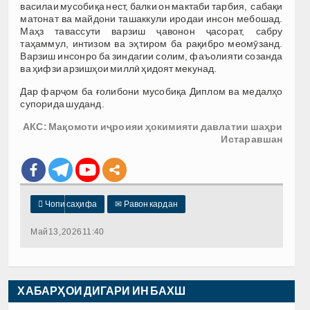
василаи мусобиқа нест, балки он мактаби тарбия, сабақи
матонат ва майдони ташаккули иродаи инсон мебошад.
Маҳз тавассути варзиш ҷавонон ҷасорат, сабру
таҳаммул, интизом ва эҳтиром ба рақибро меомӯзанд.
Варзиш инсонро ба зиндагии солим, фаъолияти созанда
ва ҳифзи арзишҳои миллӣ ҳидоят мекунад.
Дар фарҷом ба ғолибони мусобиқа Диплом ва медалҳо
супорида шуданд.
АКС: Мақомоти иҷроияи ҳокимияти давлатии шаҳри
Истаравшан

Чопи саҳифа
✉
Равон кардан
Май 13, 2026 11:40
ХАБАРҲОИ ДИГАРИ ИН БАХШ