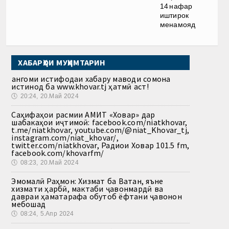
14 нафар
иштирок
менамояд
ХАБАРҲОИ МУҲИМТАРИН
Ҳангоми истифодаи хабару маводи сомона
истинод ба www.khovar.tj ҳатмӣ аст!
🕔
20:24, 20.Май 2024
Саҳифаҳои расмии АМИТ «Ховар» дар
шабакаҳои иҷтимоӣ: facebook.com/niatkhovar,
t.me/niatkhovar, youtube.com/@niat_Khovar_tj,
instagram.com/niat_khovar/,
twitter.com/niatkhovar, Радиои Ховар 101.5 fm,
facebook.com/khovarfm/
🕔
08:23, 20.Май 2024
Эмомалӣ Раҳмон: Хизмат ба Ватан, яъне
хизмати ҳарбӣ, мактаби ҷавонмардӣ ва
давраи ҳаматарафа обутоб ёфтани ҷавонон
мебошад
🕔
08:24, 5.Апр 2024