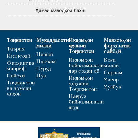
Ҳамаи маводҳои бахш
Тоҷикистон
Муқаддасоти
Иқдомҳои
Мавзеъҳои
миллӣ
ҷаҳонии
фарҳангию
Таърих
Тоҷикистон
сайёҳӣ
Нишон
Иқтисодӣ
Иқдомҳои
Боғи
Парчам
Фарҳанг ва
байналмилалӣ
миллӣ
маориф
Суруд
дар соҳаи об
Саразм
Сайёҳӣ
Пул
Иқдомҳои
Ҳисор
Тоҷикистон
ҷаҳонии
Ҳулбук
ва ҷомеаи
Тоҷикистон
ҷаҳон
Наврӯз
байналмилалӣ
шуд