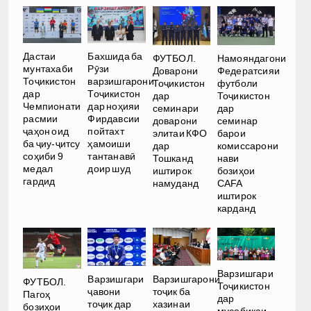
Дастаи
Бахшида ба
ФУТБОЛ.
Намояндагони
мунтахаби
Рӯзи
Доварони
Федератсияи
Тоҷикистон
варзишгарони
Тоҷикистон
футболи
дар
Тоҷикистон
дар
Тоҷикистон
Чемпионати
дар ноҳияи
семинари
дар
расмии
Фирдавсии
доварони
семинар
ҷаҳон оид
пойтахт
элитаи КФО
барои
ба ҷиу-ҷитсу
ҳамоиши
дар
комиссарони
соҳиби 9
тантанавӣ
Тошканд
нави
медал
доир шуд
иштирок
бозиҳои
гардид
намуданд
CAFA
иштирок
карданд
Варзишгари
Варзишгари
Варзишгарони
ФУТБОЛ.
Тоҷикистон
ҷавони
тоҷик ба
Пагоҳ
дар
тоҷик дар
хазинаи
бозиҳои
мусобиқаи