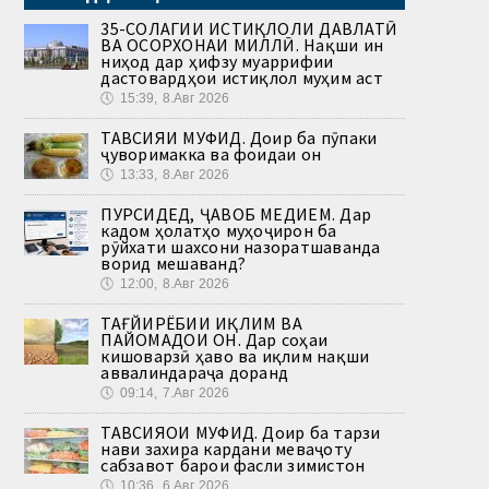
35-СОЛАГИИ ИСТИҚЛОЛИ ДАВЛАТӢ
ВА ОСОРХОНАИ МИЛЛӢ. Нақши ин
ниҳод дар ҳифзу муаррифии
дастовардҳои истиқлол муҳим аст
🕔
15:39, 8.Авг 2026
ТАВСИЯИ МУФИД. Доир ба пӯпаки
ҷуворимакка ва фоидаи он
🕔
13:33, 8.Авг 2026
ПУРСИДЕД, ҶАВОБ МЕДИҲЕМ. Дар
кадом ҳолатҳо муҳоҷирон ба
рӯйхати шахсони назоратшаванда
ворид мешаванд?
🕔
12:00, 8.Авг 2026
ТАҒЙИРЁБИИ ИҚЛИМ ВА
ПАЙОМАДҲОИ ОН. Дар соҳаи
кишоварзӣ ҳаво ва иқлим нақши
аввалиндараҷа доранд
🕔
09:14, 7.Авг 2026
ТАВСИЯҲОИ МУФИД. Доир ба тарзи
нави захира кардани меваҷоту
сабзавот барои фасли зимистон
🕔
10:36, 6.Авг 2026