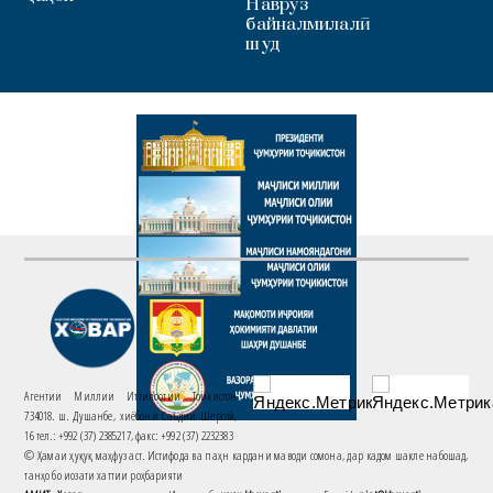
Наврӯз
байналмилалӣ
шуд
Агентии Миллии Иттилоотии Тоҷикистон
734018. ш. Душанбе, хиёбони Саъдии Шерозӣ,
16 тел.: +992 (37) 2385217, факс: +992 (37) 2232383
© Ҳамаи ҳуқуқ маҳфуз аст. Истифода ва паҳн кардани маводи сомона, дар кадом шакле набошад,
танҳо бо иҷозати хаттии роҳбарияти