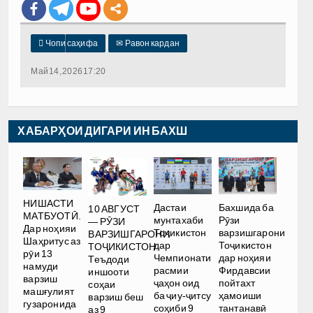

Чопи саҳифа
✉
Равон кардан
Май 14, 2026 17:20
ХАБАРҲОИ ДИГАРИ ИН БАХШ
НИШАСТИ
Дастаи
Бахшида ба
10 АВГУСТ
МАТБУОТӢ.
мунтахаби
Рӯзи
— РӮЗИ
Дар ноҳияи
Тоҷикистон
варзишгарони
ВАРЗИШГАРОНИ
Шаҳритус аз
дар
Тоҷикистон
ТОҶИКИСТОН.
рӯи 13
Чемпионати
дар ноҳияи
Теъдоди
намуди
расмии
Фирдавсии
иншооти
варзиш
ҷаҳон оид
пойтахт
соҳаи
машғулият
ба ҷиу-ҷитсу
ҳамоиши
варзиш беш
гузаронида
соҳиби 9
тантанавӣ
аз 9