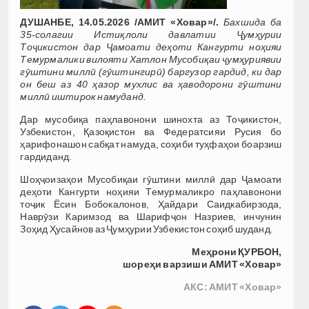
ДУШАНБЕ, 14.05.2026 /АМИТ «Ховар»/.
Бахшида ба
35-солагии Истиқлоли давлатии Ҷумҳурии
Тоҷикистон дар Ҷамоати деҳоти Кангурти ноҳияи
Темурмалики вилояти Хатлон Мусобиқаи ҷумҳуриявии
гӯштини миллӣ (гӯштингирӣ) баргузор гардид, ки дар
он беш аз 40 ҳазор мухлис ва ҳаводорони гӯштини
миллӣ иштирок намуданд.
Дар мусобиқа паҳлавонони шинохта аз Тоҷикистон,
Узбекистон, Қазоқистон ва Федератсияи Русия бо
ҳарифонашон сабқат намуда, соҳиби туҳфаҳои боарзиш
гардиданд.
Шоҳҷоизаҳои Мусобиқаи гӯштини миллӣ дар Ҷамоати
деҳоти Кангурти ноҳияи Темурмаликро паҳлавонони
тоҷик Ёсин Бобокалонов, Ҳайдари Саидкабирзода,
Наврӯзи Каримзод ва Шарифҷон Назриев, инчунин
Зоҳид Ҳусайнов аз Ҷумҳурии Узбекистон соҳиб шуданд.
Меҳрони ҚУРБОН,
шореҳи варзиши АМИТ «Ховар»
АКС: АМИТ «Ховар»