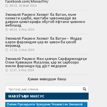
facebook.com/khovarfm/
🕔
08:23, 20.Май 2024
Эмомалӣ Раҳмон: Хизмат ба Ватан, яъне
хизмати ҳарбӣ, мактаби ҷавонмардӣ ва
давраи ҳаматарафа обутоб ёфтани ҷавонон
мебошад
🕔
08:24, 5.Апр 2024
Эмомалӣ Раҳмон: Хизмат ба Ватан – Модар
қарзи фарзандии ҳар як ҷавон ба ҳисоб
меравад
🕔
17:18, 3.Апр 2024
Эмомалӣ Раҳмон: Ман ҳамчун Сарфармондеҳи
Олии Қувваҳои Мусаллаҳ ҳар як сарбозро
мисли фарзанди худ дӯст медорам
🕔
11:27, 3.Апр 2024
Ҳамаи маводҳои бахш
МАВЗӮЪҲОИ МАХСУС
Паёми Президенти Ҷумҳурии Тоҷикистон Эмомалӣ