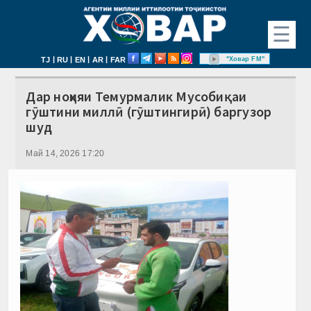
☰
|
|
|
|
"Ховар FM"
TJ
RU
EN
AR
FAR
Дар ноҳияи Темурмалик Мусобиқаи
гӯштини миллӣ (гӯштингирӣ) баргузор
шуд
Май 14, 2026 17:20