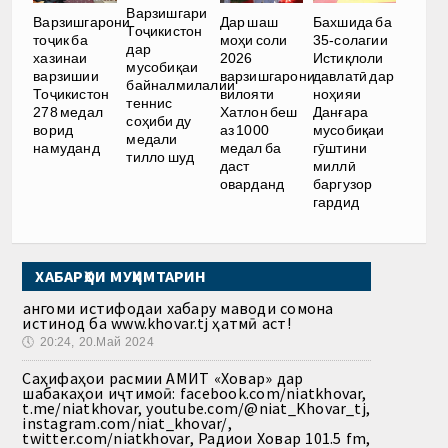
Варзишгари
Варзишгарони
Дар шаш
Бахшида ба
Тоҷикистон
тоҷик ба
моҳи соли
35-солагии
дар
хазинаи
2026
Истиқлоли
мусобиқаи
варзишии
варзишгарони
давлатӣ дар
байналмилалии
Тоҷикистон
вилояти
ноҳияи
теннис
278 медал
Хатлон беш
Данғара
соҳиби ду
ворид
аз 1000
мусобиқаи
медали
намуданд
медал ба
гӯштини
тилло шуд
даст
миллӣ
оварданд
баргузор
гардид
ХАБАРҲОИ МУҲИМТАРИН
Ҳангоми истифодаи хабару маводи сомона
истинод ба www.khovar.tj ҳатмӣ аст!
🕔
20:24, 20.Май 2024
Саҳифаҳои расмии АМИТ «Ховар» дар
шабакаҳои иҷтимоӣ: facebook.com/niatkhovar,
t.me/niatkhovar, youtube.com/@niat_Khovar_tj,
instagram.com/niat_khovar/,
twitter.com/niatkhovar, Радиои Ховар 101.5 fm,