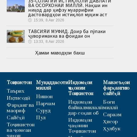
35-СОЛАГИИ ИСТИҚЛОЛИ ДАВЛАТӢ
ВА ОСОРХОНАИ МИЛЛӢ. Нақши ин
ниҳод дар ҳифзу муаррифии
дастовардҳои истиқлол муҳим аст
🕔
15:39, 8.Авг 2026
ТАВСИЯИ МУФИД. Доир ба пӯпаки
ҷуворимакка ва фоидаи он
🕔
13:33, 8.Авг 2026
Ҳамаи маводҳои бахш
Тоҷикистон
Муқаддасоти
Иқдомҳои
Мавзеъҳои
миллӣ
ҷаҳонии
фарҳангию
Таърих
Тоҷикистон
сайёҳӣ
Нишон
Иқтисодӣ
Иқдомҳои
Боғи
Парчам
Фарҳанг ва
байналмилалӣ
миллӣ
маориф
Суруд
дар соҳаи об
Саразм
Сайёҳӣ
Пул
Иқдомҳои
Ҳисор
Тоҷикистон
ҷаҳонии
Ҳулбук
ва ҷомеаи
Тоҷикистон
ҷаҳон