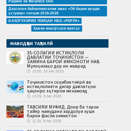
Раҳмон ба Маҷлиси Олӣ
Даҳсолаи байналмилалии амал «Об барои рушди
устувор» солҳои 2018-2028
БАҲОГУЗОРИИ ЛОИҲАИ НБО «РОҒУН»
Ҳамаи мавзӯъҳои махсус
МАВОДҲОИ ТАҲЛИЛӢ
35-СОЛАГИИ ИСТИҚЛОЛИ
ДАВЛАТИИ ТОҶИКИСТОН —
ЗАМИНА БАРОИ ИМКОНОТИ НАВ.
Мулоҳизаҳо дар ин маврид
🕔
10:00, 10.Авг 2026
Тоҷикистон соҳибихтиёрӣ ва
истиқлолияти дигар давлатҳои
ҷаҳонро эҳтиром менамояд
🕔
14:29, 9.Авг 2026
ТАВСИЯИ МУФИД. Доир ба тарзи
тайёр намудани зардолуи хушк
барои фасли зимистон
🕔
11:20, 9.Авг 2026