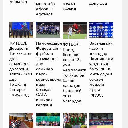
мешавад
медал
доир шуд
маротиба
гардид
афзоиш
ёфтааст
ФУТБОЛ.
Намояндагони
Варзишгари
ФУТБОЛ.
Доварони
Федератсияи
ҷавони
Пагоҳ
Тоҷикистон
футболи
тоҷик дар
бозиҳои
дар
Тоҷикистон
Чемпионати
даври 13-
семинари
дар
ҷаҳон оид
уми
доварони
семинар
ба гӯштини
Чемпионати
элитаи КФО
барои
юнону румӣ
Тоҷикистон
дар
комиссарони
соҳиби
байни
Тошканд
нави
медали
дастаҳои
иштирок
бозиҳои
нуқра
Лигаи олӣ
намуданд
CAFA
гардид
оғоз
иштирок
мегардад
карданд