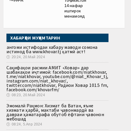
Тоҷикистон
14 нафар
иштирок
менамояд
ХАБАРҲОИ МУҲИМТАРИН
Ҳангоми истифодаи хабару маводи сомона
истинод ба www.khovar.tj ҳатмӣ аст!
🕔
20:24, 20.Май 2024
Саҳифаҳои расмии АМИТ «Ховар» дар
шабакаҳои иҷтимоӣ: facebook.com/niatkhovar,
t.me/niatkhovar, youtube.com/@niat_Khovar_tj,
instagram.com/niat_khovar/,
twitter.com/niatkhovar, Радиои Ховар 101.5 fm,
facebook.com/khovarfm/
🕔
08:23, 20.Май 2024
Эмомалӣ Раҳмон: Хизмат ба Ватан, яъне
хизмати ҳарбӣ, мактаби ҷавонмардӣ ва
давраи ҳаматарафа обутоб ёфтани ҷавонон
мебошад
🕔
08:24, 5.Апр 2024