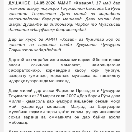
ДУШАНБЕ,
14
.0
5
.2026 /АМИТ «Ховар»/.
17 май дар
тамоми шаҳру ноҳияҳои Тоҷикистон бахшида ба Рӯзи
ҷавонони Тоҷикистон Дави миллӣ ва марафони
велосипедронӣ баргузор мешавад. Дави миллӣ дар
шаҳри Душанбе аз дидбонгоҳи Чорбоғ то Муассисаи
давлатии «Наврӯзгоҳ» доир мегардад.
Дар ин хусус ба АМИТ «Ховар» аз Кумитаи кор бо
ҷавонон ва варзиши назди Ҳукумати Ҷумҳурии
Тоҷикистон хабар доданд.
Дар пойтахт чорабиниҳои оммавии варзишӣ бо иштироки
васеи сокинони мамлакат, намояндагони
сафоратхонаҳо, кормандони касбу кори гуногун,
вазорату кумитаҳо, корхонаю муассиса ва ташкилоту
идораҳо гузаронида мешаванд.
Дави миллӣ дар асоси Фармони Президенти Ҷумҳурии
Тоҷикистон аз 28 марти соли 2007 «Дар бораи Рӯзи дави
миллӣ» ҳамасола дар ҷумҳурӣ якшанбеи сеюми моҳи
май гузаронида мешавад. Мақсад аз баргузории
мусобиқа таҳкими тарзи ҳаёти солим, рушду инкишофи
соҳаи варзиш ва оммавияти он дар байни аҳолӣ
мебошад.