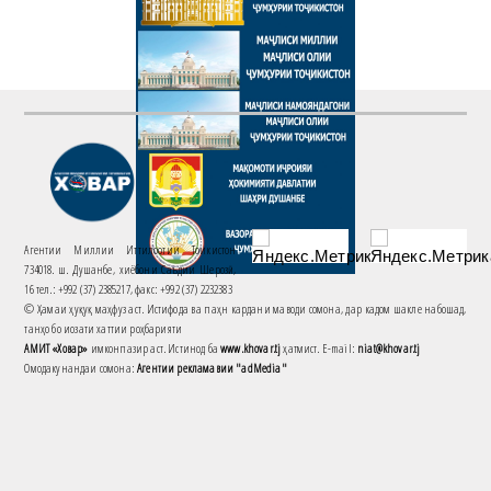
Агентии Миллии Иттилоотии Тоҷикистон
734018. ш. Душанбе, хиёбони Саъдии Шерозӣ,
16 тел.: +992 (37) 2385217, факс: +992 (37) 2232383
© Ҳамаи ҳуқуқ маҳфуз аст. Истифода ва паҳн кардани маводи сомона, дар кадом шакле набошад,
танҳо бо иҷозати хаттии роҳбарияти
АМИТ «Ховар»
имконпазир аст. Истинод ба
www.khovar.tj
ҳатмист. E-mail:
niat@khovar.tj
Омодакунандаи сомона:
Агентии рекламавии "adMedia"