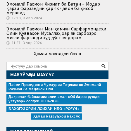
Эмомалӣ Раҳмон: Хизмат ба Ватан – Модар
қарзи фарзандии ҳар як ҷавон ба ҳисоб
меравад
🕔
17:18, 3.Апр 2024
Эмомалӣ Раҳмон: Ман ҳамчун Сарфармондеҳи
Олии Қувваҳои Мусаллаҳ ҳар як сарбозро
мисли фарзанди худ дӯст медорам
🕔
11:27, 3.Апр 2024
Ҳамаи маводҳои бахш
МАВЗӮЪҲОИ МАХСУС
Паёми Президенти Ҷумҳурии Тоҷикистон Эмомалӣ
Раҳмон ба Маҷлиси Олӣ
Даҳсолаи байналмилалии амал «Об барои рушди
устувор» солҳои 2018-2028
БАҲОГУЗОРИИ ЛОИҲАИ НБО «РОҒУН»
Ҳамаи мавзӯъҳои махсус