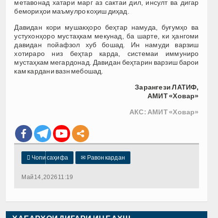
метавонад хатари марг аз сактаи дил, инсулт ва дигар
бемориҳои маъмулро коҳиш диҳад.
Давидан кори мушакҳоро беҳтар намуда, буғумҳо ва
устухонҳоро мустаҳкам мекунад, ба шарте, ки ҳангоми
давидан пойафзол хуб бошад. Ин намуди варзиш
хотираро низ беҳтар карда, системаи иммуниро
мустаҳкам мегардонад. Давидан беҳтарин варзиш барои
кам кардани вазн мебошад.
Зарангези ЛАТИФ,
АМИТ «Ховар»
АКС: АМИТ «Ховар»

Чопи саҳифа
✉
Равон кардан
Май 14, 2026 11:19