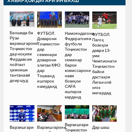
ХАБАРҲОИ ДИГАРИ ИН БАХШ
Бахшида ба
ФУТБОЛ.
Намояндагони
ФУТБОЛ.
Рӯзи
Доварони
Федератсияи
Пагоҳ
варзишгарони
Тоҷикистон
футболи
бозиҳои
Тоҷикистон
дар
Тоҷикистон
даври 13-
дар ноҳияи
семинари
дар
уми
Фирдавсии
доварони
семинар
Чемпионати
пойтахт
элитаи КФО
барои
Тоҷикистон
ҳамоиши
дар
комиссарони
байни
тантанавӣ
Тошканд
нави
дастаҳои
доир шуд
иштирок
бозиҳои
Лигаи олӣ
намуданд
CAFA
оғоз
иштирок
мегардад
карданд
Варзишгари
Варзишгари
Варзишгарони
Дар шаш
Тоҷикистон