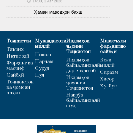
🕔
14:00, 2.Авг 2026
Ҳамаи маводҳои бахш
Тоҷикистон
Муқаддасоти
Иқдомҳои
Мавзеъҳои
миллӣ
ҷаҳонии
фарҳангию
Таърих
Тоҷикистон
сайёҳӣ
Нишон
Иқтисодӣ
Иқдомҳои
Боғи
Парчам
Фарҳанг ва
байналмилалӣ
миллӣ
маориф
Суруд
дар соҳаи об
Саразм
Сайёҳӣ
Пул
Иқдомҳои
Ҳисор
Тоҷикистон
ҷаҳонии
Ҳулбук
ва ҷомеаи
Тоҷикистон
ҷаҳон
Наврӯз
байналмилалӣ
шуд