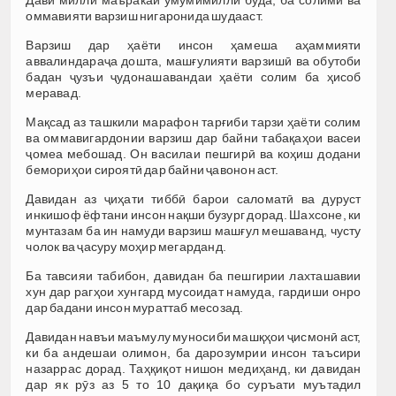
Дави миллӣ маъракаи умумимиллӣ буда, ба солимӣ ва
оммавияти варзиш нигаронида шудааст.
Варзиш дар ҳаёти инсон ҳамеша аҳаммияти
аввалиндараҷа дошта, машғулияти варзишӣ ва обутоби
бадан ҷузъи ҷудонашавандаи ҳаёти солим ба ҳисоб
меравад.
Мақсад аз ташкили марафон тарғиби тарзи ҳаёти солим
ва оммавигардонии варзиш дар байни табақаҳои васеи
ҷомеа мебошад. Он василаи пешгирӣ ва коҳиш додани
бемориҳои сироятӣ дар байни ҷавонон аст.
Давидан аз ҷиҳати тиббӣ барои саломатӣ ва дуруст
инкишоф ёфтани инсон нақши бузург дорад. Шахсоне, ки
мунтазам ба ин намуди варзиш машғул мешаванд, чусту
чолок ва ҷасуру моҳир мегарданд.
Ба тавсияи табибон, давидан ба пешгирии лахташавии
хун дар рагҳои хунгард мусоидат намуда, гардиши онро
дар бадани инсон мураттаб месозад.
Давидан навъи маъмулу муносиби машқҳои ҷисмонӣ аст,
ки ба андешаи олимон, ба дарозумрии инсон таъсири
назаррас дорад. Таҳқиқот нишон медиҳанд, ки давидан
дар як рӯз аз 5 то 10 дақиқа бо суръати муътадил