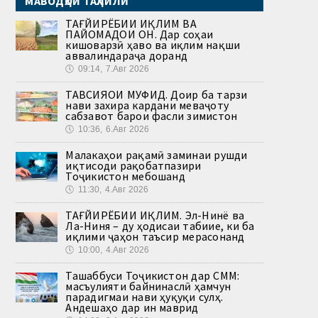
МАВОДҲОИ ТАҲЛИЛӢ
ТАҒЙИРЁБИИ ИҚЛИМ ВА
ПАЙОМАДҲОИ ОН. Дар соҳаи
кишоварзӣ ҳаво ва иқлим нақши
аввалиндараҷа доранд
🕔
09:14, 7.Авг 2026
ТАВСИЯҲОИ МУФИД. Доир ба тарзи
нави захира кардани меваҷоту
сабзавот барои фасли зимистон
🕔
10:36, 6.Авг 2026
Малакаҳои рақамӣ заминаи рушди
иқтисоди рақобатпазири
Тоҷикистон мебошанд
🕔
11:30, 4.Авг 2026
ТАҒЙИРЁБИИ ИҚЛИМ. Эл-Нинё ва
Ла-Ниня – ду ҳодисаи табиие, ки ба
иқлими ҷаҳон таъсир мерасонанд
🕔
10:00, 4.Авг 2026
Ташаббуси Тоҷикистон дар СММ:
масъулияти байнинаслӣ ҳамчун
парадигмаи нави ҳуқуқи сулҳ.
Андешаҳо дар ин маврид