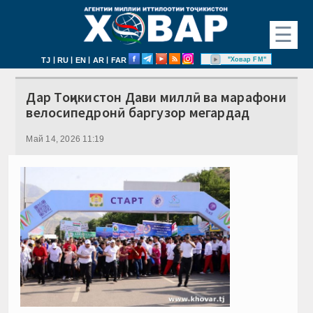
☰
|
|
|
|
"Ховар FM"
TJ
RU
EN
AR
FAR
Дар Тоҷикистон Дави миллӣ ва марафони
велосипедронӣ баргузор мегардад
Май 14, 2026 11:19