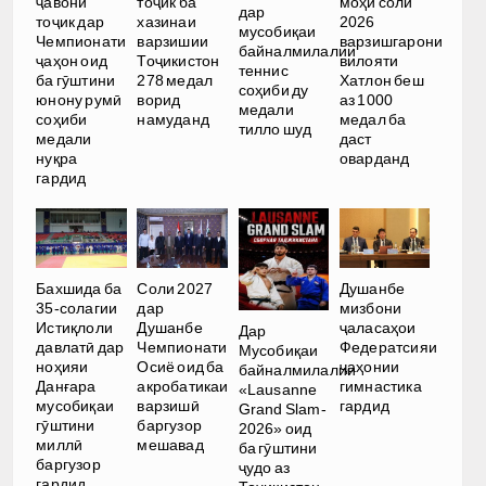
ҷавони
тоҷик ба
моҳи соли
дар
тоҷик дар
хазинаи
2026
мусобиқаи
Чемпионати
варзишии
варзишгарони
байналмилалии
ҷаҳон оид
Тоҷикистон
вилояти
теннис
ба гӯштини
278 медал
Хатлон беш
соҳиби ду
юнону румӣ
ворид
аз 1000
медали
соҳиби
намуданд
медал ба
тилло шуд
медали
даст
нуқра
оварданд
гардид
Бахшида ба
Соли 2027
Душанбе
35-солагии
дар
мизбони
Истиқлоли
Душанбе
ҷаласаҳои
Дар
давлатӣ дар
Чемпионати
Федератсияи
Мусобиқаи
ноҳияи
Осиё оид ба
ҷаҳонии
байналмилалии
Данғара
акробатикаи
гимнастика
«Lausanne
мусобиқаи
варзишӣ
гардид
Grand Slam-
гӯштини
баргузор
2026» оид
миллӣ
мешавад
ба гӯштини
баргузор
ҷудо аз
гардид