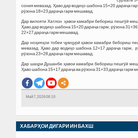
сония мевазад. Ҳаво дар водиҳо шабона 15+20 дараҷа гар
рӯзона 18+23 дараҷа гарм мешавад.
Дар вилояти Хатлон ҳавои камабри бебориш пешгӯӣ меша
Ҳаво дар водиҳо шабона 15+20 дараҷа гарм, рӯзона 31+36
22+27 дараҷа гарм мешавад.
Дар ноҳияҳои тобеи ҷумҳурӣ ҳавои камабри бебориш пеш
мевазад. Ҳаво дар водиҳо шабона 12+17 дараҷа гарм, р
рӯзона 23+28 дараҷа гарм мешавад.
Дар шаҳри Душанбе ҳавои камабри бебориш пешгӯӣ мешав
Ҳаво шабона 15+17 дараҷа ва рӯзона 31+33 дараҷа гарм 
Май 7, 2026 08:10
ХАБАРҲОИ ДИГАРИ ИН БАХШ