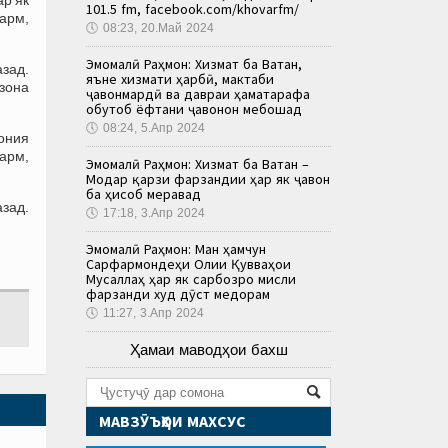
101.5 fm, facebook.com/khovarfm/
гарм,
🕔
08:23, 20.Май 2024
Эмомалӣ Раҳмон: Хизмат ба Ватан,
азад.
яъне хизмати ҳарбӣ, мактаби
ӯзона
ҷавонмардӣ ва давраи ҳаматарафа
обутоб ёфтани ҷавонон мебошад
🕔
08:24, 5.Апр 2024
ония
гарм,
Эмомалӣ Раҳмон: Хизмат ба Ватан –
Модар қарзи фарзандии ҳар як ҷавон
ба ҳисоб меравад
зад.
🕔
17:18, 3.Апр 2024
Эмомалӣ Раҳмон: Ман ҳамчун
Сарфармондеҳи Олии Қувваҳои
Мусаллаҳ ҳар як сарбозро мисли
фарзанди худ дӯст медорам
🕔
11:27, 3.Апр 2024
Ҳамаи маводҳои бахш
МАВЗӮЪҲОИ МАХСУС