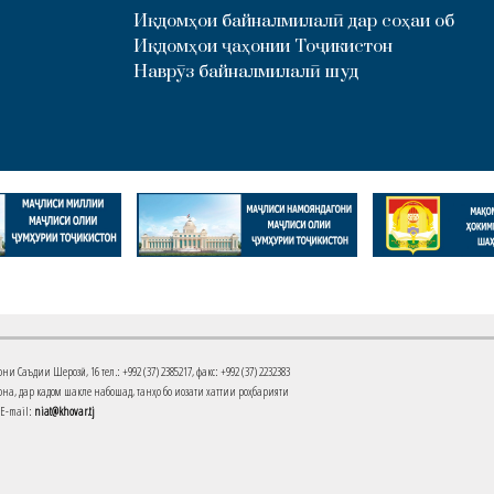
Иқдомҳои байналмилалӣ дар соҳаи об
Иқдомҳои ҷаҳонии Тоҷикистон
Наврӯз байналмилалӣ шуд
Саъдии Шерозӣ, 16 тел.: +992 (37) 2385217, факс: +992 (37) 2232383
на, дар кадом шакле набошад, танҳо бо иҷозати хаттии роҳбарияти
 E-mail:
niat@khovar.tj