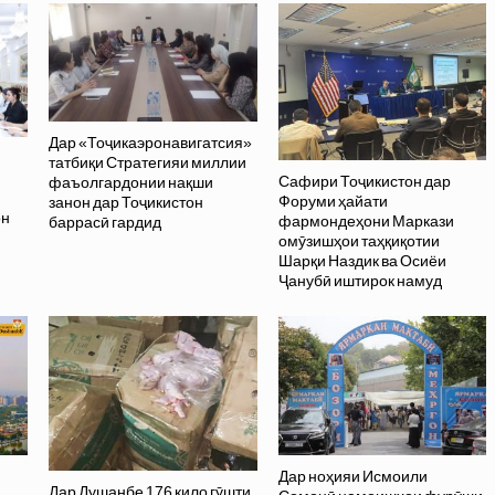
Дар «Тоҷикаэронавигатсия»
татбиқи Стратегияи миллии
Сафири Тоҷикистон дар
фаъолгардонии нақши
Форуми ҳайати
занон дар Тоҷикистон
он
фармондеҳони Маркази
баррасӣ гардид
омӯзишҳои таҳқиқотии
Шарқи Наздик ва Осиёи
Ҷанубӣ иштирок намуд
Дар ноҳияи Исмоили
Дар Душанбе 176 кило гӯшти