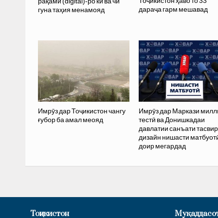
Тоҷикистон ҳаво то 33
рақамӣ (digital)-ро кӣ ва чӣ
дараҷа гарм мешавад
гуна таҳия менамояд
Имрӯз дар Тоҷикистон чангу
Имрӯз дар Маркази милл
ғубор ба амал меояд
тестӣ ва Донишкадаи
давлатии санъати тасвир
дизайн нишасти матбуот
доир мегардад
Тоҷикистон
Муқаддасо