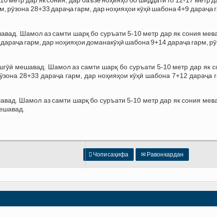
м, рӯзона 28+33 дараҷа гарм, дар ноҳияҳои кӯҳӣ шабона 4+9 дараҷа 
вад. Шамол аз самти шарқ бо суръати 5-10 метр дар як сония мев
 дараҷа гарм, дар ноҳияҳои доманакӯҳӣ шабона 9+14 дараҷа гарм, р
гӯӣ мешавад. Шамол аз самти шарқ бо суръати 5-10 метр дар як с
ӯзона 28+33 дараҷа гарм, дар ноҳияҳои кӯҳӣ шабона 7+12 дараҷа 
ад. Шамол аз самти шарқ бо суръати 5-10 метр дар як сония мева
мешавад.

Чопи саҳифа
✉
Равон кардан