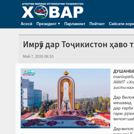
Асосӣ
Президент
Парламент
Пойтахт
Сиёсати хор
Имрӯз дар Тоҷикистон ҳаво 
Май 7, 2026 08:10
ДУШАНБЕ,
тағйирёба
АМИТ «Хо
зисти наз
Дар Вилоя
мешавад. 
дар ғарби
гарм, рӯзо
вилоят ша
Дар вилоя
суръати 5-