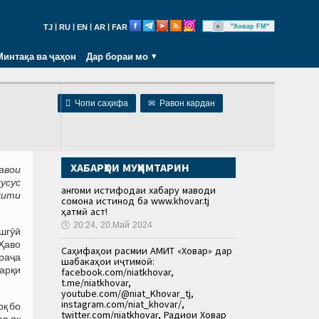
|
|
|
|
"Ховар FM"
TJ
RU
EN
AR
FAR
Минтақа ва ҷаҳон
Дар бораи мо

Чопи саҳифа
✉
Равон кардан
ХАБАРҲОИ МУҲИМТАРИН
авои
усус
Ҳангоми истифодаи хабару маводи
ҳити
сомона истинод ба www.khovar.tj
ҳатмӣ аст!
🕔
20:24, 20.Май 2024
шгӯӣ
 Ҳаво
Саҳифаҳои расмии АМИТ «Ховар» дар
раҷа
шабакаҳои иҷтимоӣ:
шарқи
facebook.com/niatkhovar,
t.me/niatkhovar,
youtube.com/@niat_Khovar_tj,
instagram.com/niat_khovar/,
рқ бо
twitter.com/niatkhovar, Радиои Ховар
ар як