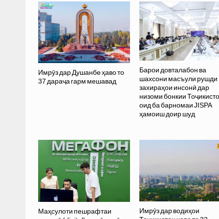
Барои довталабон ва
Имрӯз дар Душанбе ҳаво то
шахсони масъули рушди
37 дараҷа гарм мешавад
захираҳои инсонӣ дар
низоми бонкии Тоҷикист
оид ба барномаи JISPA
ҳамоиш доир шуд
Имрӯз дар водиҳои
Маҳсулоти пешрафтаи