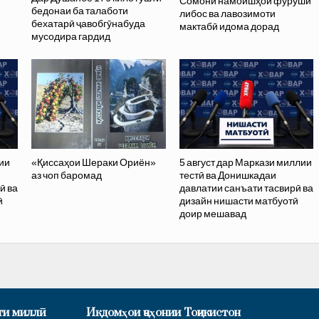
Сомонӣ намоишҳои фурӯши
бедонаи ба талаботи
либос ва лавозимоти
бехатарӣ ҷавобгӯнабуда
мактабӣ идома дорад
мусодира гардид
ии
«Қиссаҳои Шераки Ориён»
5 август дар Маркази миллии
аз чоп баромад
тестӣ ва Донишкадаи
ӣ ва
давлатии санъати тасвирӣ ва
ӣ
дизайн нишасти матбуотӣ
доир мешавад
ти миллӣ
Иқдомҳои ҷаҳонии Тоҷикистон