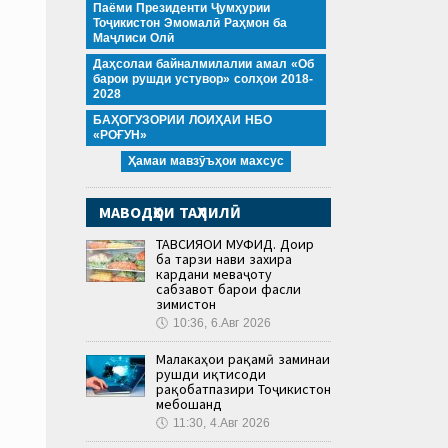
Паёми Президенти Ҷумҳурии
Тоҷикистон Эмомалӣ Раҳмон ба
Маҷлиси Олӣ
Даҳсолаи байналмилалии амал «Об
барои рушди устувор» солҳои 2018-
2028
БАҲОГУЗОРИИ ЛОИҲАИ НБО
«РОҒУН»
Ҳамаи мавзӯъҳои махсус
МАВОДҲОИ ТАҲЛИЛӢ
ТАВСИЯҲОИ МУФИД. Доир
ба тарзи нави захира
кардани меваҷоту
сабзавот барои фасли
зимистон
🕔
10:36, 6.Авг 2026
Малакаҳои рақамӣ заминаи
рушди иқтисоди
рақобатпазири Тоҷикистон
мебошанд
🕔
11:30, 4.Авг 2026