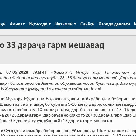
иҷӣ
Амният
Иқтисодӣ
Иҷтимоӣ
Сайёҳӣ
Хариди давлатӣ
то 33 дараҷа гарм мешавад
 07.05.2026. /АМИТ «Ховар»/.
Имрӯз дар Тоҷикистон ҳ
ндаи бебориш пешгӯӣ шуда, 28+33 дараҷа гарм мешавад. Дар ин х
вар» бо истинод ба Агентии обуҳавошиносии Кумитаи ҳифзи му
ди Ҳукумати Ҷумҳурии Тоҷикистон хабар медиҳад.
ти Мухтори Кӯҳистони Бадахшон ҳавои тағйирёбандаи бебориш пе
Шамол аз самти шарқ бо суръати 5-10 метр дар як сония мевазад.
 вилоят шабона 5+10 дараҷа гарм, дар баъзе ноҳияҳо то 13+15 да
на 20+25 дараҷа гарм, дар баъзе ноҳияҳо то 28+30 дараҷа гарм, дар 
бона 0-5 дараҷа хунук, рӯзона 8+13 дараҷа гарм мешавад.
ти Суғд ҳавои камабри бебориш пешгӯӣ мешавад. Шамол аз самти ша
10 метр дар як сония, дар баъзе ноҳияҳо бо шиддати то 12-17 метр д