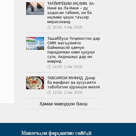
ТАҒЙИРЁБИИ ИҚЛИМ. Эл-
Нинё ва Ла-Ниня – ду
ҳодисаи табиие, ки ба
иқлими ҷаҳон таъсир
мерасонанд
🕔
10:00, 4.Авг 2026
Ташаббуси Тоҷикистон дар
СММ: масъулияти
байнинаслӣ ҳамчун
парадигмаи нави ҳуқуқи
сулҳ. Андешаҳо дар ин
маврид
🕔
14:00, 2.Авг 2026
ТАВСИЯҲОИ МУФИД. Доир
ба манфиат ва хусусияти
табобатии хӯрокҳои миллӣ
🕔
13:30, 2.Авг 2026
Ҳамаи маводҳои бахш
Мавзеъҳои фарҳангию сайёҳӣ