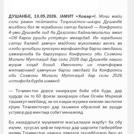
ДУШАНБЕ, 10.05.2026. /АМИТ «Ховар»/.
Моҳи майи
соли равон пойтахти Тоҷикистон–шаҳри Душанбе
мизбони боз як чорабинии сатҳи баланд — Конфронси
4-уми Душанбе оид ба Даҳсолаи байналмилалии амал
«Об барои рушди устувор» мегардад. Ин чорабинии
сатҳи баланд ҳамчун майдони муколамаи васеъ ва
озоди ҷонибҳои гуногуни манфиатдор барои омодагии
ҳамаҷониба ба баргузории Конфронси оби Созмони
Милали Муттаҳид дар соли 2028 дар Душанбе нақши
муҳим хоҳад бозид. Имконоти ин платформа
метавонанд ҳамчунин барои омодагӣ ба Конфронси
оби Созмони Милали Муттаҳид дар соли 2026
истифода бурда шаванд.
— Тоҷикистон дорои захираҳои бойи обӣ буда, дар
ҳудуди он то 60 фоизи захираҳои обии Осиёи Марказӣ
ташаккул меёбанд, ки он нақши муҳими низоми экологии
кӯҳии Тоҷикистонро дар таъмини обрасонӣ ва рушди
устувор дар минтақа собит менамояд.
Бо назардошти муҳимияти масъалаҳои марбут ба обу
иқлим, хусусан ҳифзи пиряхҳо дар шароити тағйирёбии
иқлим Тоҷикистон ҳамчун давлати ташаббускор беш аз