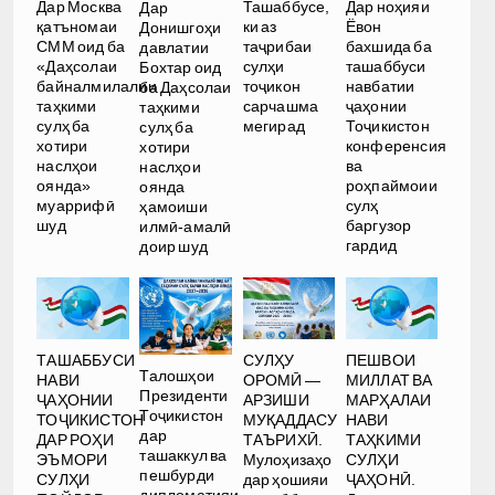
Дар Москва
Ташаббусе,
Дар ноҳияи
Дар
қатъномаи
ки аз
Ёвон
Донишгоҳи
СММ оид ба
таҷрибаи
бахшида ба
давлатии
«Даҳсолаи
сулҳи
ташаббуси
Бохтар оид
байналмилалии
тоҷикон
навбатии
ба Даҳсолаи
таҳкими
сарчашма
ҷаҳонии
таҳкими
сулҳ ба
мегирад
Тоҷикистон
сулҳ ба
хотири
конференсия
хотири
наслҳои
ва
наслҳои
оянда»
роҳпаймоии
оянда
муаррифӣ
сулҳ
ҳамоиши
шуд
баргузор
илмӣ-амалӣ
гардид
доир шуд
ТАШАББУСИ
СУЛҲУ
ПЕШВОИ
Талошҳои
НАВИ
ОРОМӢ —
МИЛЛАТ ВА
Президенти
ҶАҲОНИИ
АРЗИШИ
МАРҲАЛАИ
Тоҷикистон
ТОҶИКИСТОН
МУҚАДДАСУ
НАВИ
дар
ДАР РОҲИ
ТАЪРИХӢ.
ТАҲКИМИ
ташаккул ва
ЭЪМОРИ
Мулоҳизаҳо
СУЛҲИ
пешбурди
СУЛҲИ
дар ҳошияи
ҶАҲОНӢ.