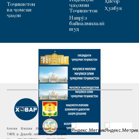
Ҳисор
Тоҷикистон
ҷаҳонии
Ҳулбук
ва ҷомеаи
Тоҷикистон
ҷаҳон
Наврӯз
байналмилалӣ
шуд
Агентии Миллии Иттилоотии Тоҷикистон
734018. ш. Душанбе, хиёбони Саъдии Шерозӣ,