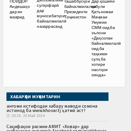
дипломатияи
ПОЙДОР.
ташаббусҳои
Дар ҳошияи
сулҳофарӣ
Андешаҳо
байналмилалии
қабули
дар
дар ин
Президенти
Қатъномаи
муносибатҳои
маврид
Тоҷикистон
Маҷмаи
байналмилалӣ
Умумии
назаррасанд
СММ оид ба
эълони
«Даҳсолаи
байналмилалӣ
оид ба
таҳкими
сулҳ ба
хотири
наслҳои
оянда»
ХАБАРҲОИ МУҲИМТАРИН
Ҳангоми истифодаи хабару маводи сомона
истинод ба www.khovar.tj ҳатмӣ аст!
🕔
20:24, 20.Май 2024
Саҳифаҳои расмии АМИТ «Ховар» дар
шабакаҳои иҷтимоӣ: facebook.com/niatkhovar,