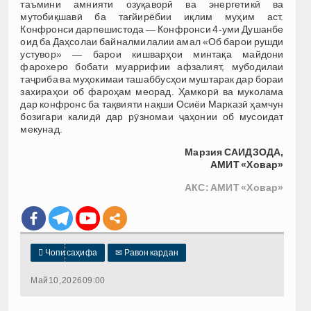
таъмини амнияти озуқаворӣ ва энергетикӣ ва
мутобиқшавӣ ба тағйирёбии иқлим муҳим аст.
Конфронси дарпешистода — Конфронси 4-уми Душанбе
оид ба Даҳсолаи байналмилалии амал «Об барои рушди
устувор» — барои кишварҳои минтақа майдони
фарохеро бобати муаррифии афзалият, мубодилаи
таҷриба ва муҳокимаи ташаббусҳои муштарак дар бораи
захираҳои об фароҳам меорад. Ҳамкорӣ ва муколама
дар конфронс ба тақвияти нақши Осиёи Марказӣ ҳамчун
бозигари калидӣ дар рӯзномаи ҷаҳонии об мусоидат
мекунад.
Марзия САИДЗОДА,
АМИТ «Ховар»
АКС: АМИТ «Ховар»

Чопи саҳифа
✉
Равон кардан
Май 10, 2026 09:00