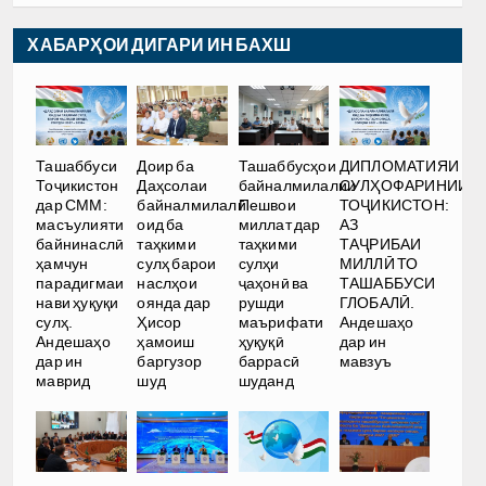
ХАБАРҲОИ ДИГАРИ ИН БАХШ
Ташаббуси
Доир ба
Ташаббусҳои
ДИПЛОМАТИЯИ
Тоҷикистон
Даҳсолаи
байналмилалии
СУЛҲОФАРИНИИ
дар СММ:
байналмилалӣ
Пешвои
ТОҶИКИСТОН:
масъулияти
оид ба
миллат дар
АЗ
байнинаслӣ
таҳкими
таҳкими
ТАҶРИБАИ
ҳамчун
сулҳ барои
сулҳи
МИЛЛӢ ТО
парадигмаи
наслҳои
ҷаҳонӣ ва
ТАШАББУСИ
нави ҳуқуқи
оянда дар
рушди
ГЛОБАЛӢ.
сулҳ.
Ҳисор
маърифати
Андешаҳо
Андешаҳо
ҳамоиш
ҳуқуқӣ
дар ин
дар ин
баргузор
баррасӣ
мавзуъ
маврид
шуд
шуданд