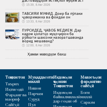
дастовардҳои истиқлол муҳим аст
🕔
15:39, 8.Авг 2026
ТАВСИЯИ МУФИД. Доир ба пӯпаки
ҷуворимакка ва фоидаи он
🕔
13:33, 8.Авг 2026
ПУРСИДЕД, ҶАВОБ МЕДИҲЕМ. Дар
кадом ҳолатҳо муҳоҷирон ба
рӯйхати шахсони назоратшаванда
ворид мешаванд?
🕔
12:00, 8.Авг 2026
Ҳамаи маводҳои бахш
Тоҷикистон
Муқаддасоти
Иқдомҳои
Мавзеъҳои
миллӣ
ҷаҳонии
фарҳангию
Таърих
Тоҷикистон
сайёҳӣ
Нишон
Иқтисодӣ
Иқдомҳои
Боғи
Парчам
Фарҳанг ва
байналмилалӣ
миллӣ
маориф
Суруд
дар соҳаи об
Саразм
Сайёҳӣ
Пул
Иқдомҳои