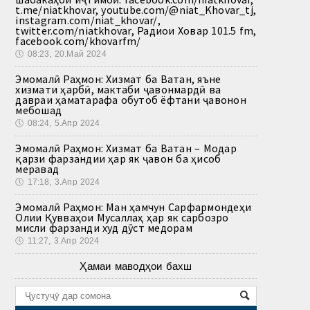
t.me/niatkhovar, youtube.com/@niat_Khovar_tj,
instagram.com/niat_khovar/,
twitter.com/niatkhovar, Радиои Ховар 101.5 fm,
facebook.com/khovarfm/
🕔
08:23, 20.Май 2024
Эмомалӣ Раҳмон: Хизмат ба Ватан, яъне
хизмати ҳарбӣ, мактаби ҷавонмардӣ ва
давраи ҳаматарафа обутоб ёфтани ҷавонон
мебошад
🕔
08:24, 5.Апр 2024
Эмомалӣ Раҳмон: Хизмат ба Ватан – Модар
қарзи фарзандии ҳар як ҷавон ба ҳисоб
меравад
🕔
17:18, 3.Апр 2024
Эмомалӣ Раҳмон: Ман ҳамчун Сарфармондеҳи
Олии Қувваҳои Мусаллаҳ ҳар як сарбозро
мисли фарзанди худ дӯст медорам
🕔
11:27, 3.Апр 2024
Ҳамаи маводҳои бахш