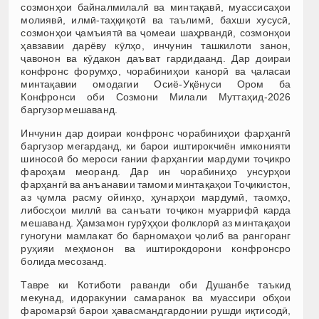
созмонҳои байналмилалӣ ва минтақавӣ, муассисаҳои
молиявӣ, илмӣ-таҳқиқотӣ ва таълимӣ, бахши хусусӣ,
созмонҳои ҷамъиятӣ ва ҷомеаи шаҳрвандӣ, созмонҳои
ҳавзавии дарёву кӯлҳо, инчунин ташкилоти занон,
ҷавонон ва кӯдакон даъват гардидаанд. Дар доираи
конфронс форумҳо, чорабиниҳои канорӣ ва ҷаласаи
минтақавии омодагии Осиё-Уқёнуси Ором ба
Конфронси оби Созмони Милали Муттаҳид-2026
баргузор мешаванд.
Инчунин дар доираи конфронс чорабиниҳои фарҳангӣ
баргузор мегарданд, ки барои иштирокчиён имконияти
шиносоӣ бо мероси ғании фарҳангии мардуми тоҷикро
фароҳам меоранд. Дар ин чорабиниҳо унсурҳои
фарҳангӣ ва анъанавии тамоми минтақаҳои Тоҷикистон,
аз ҷумла расму ойинҳо, ҳунарҳои мардумӣ, таомҳо,
либосҳои миллӣ ва санъати тоҷикон муаррифӣ карда
мешаванд. Ҳамзамон гурӯҳҳои фолклорӣ аз минтақаҳои
гуногуни мамлакат бо барномаҳои ҷолиб ва рангоранг
руҳияи меҳмонон ва иштирокдорони конфронсро
болида месозанд.
Тавре ки Котиботи раванди оби Душанбе таъкид
мекунад, идоракунии самаранок ва муассири обҳои
фаромарзӣ барои ҳавасмандгардонии рушди иқтисодӣ,