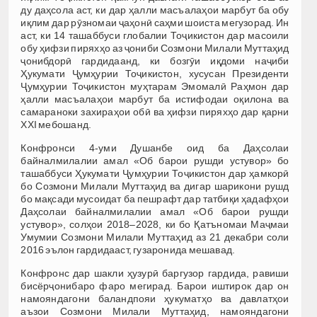
ду даҳсола аст, ки дар ҳалли масъалаҳои марбут ба обу
иқлим дар рӯзномаи ҷаҳонӣ саҳми шоиста мегузорад. Ин
аст, ки 14 ташаббуси глобалии Тоҷикистон дар масоили
обу ҳифзи пиряхҳо аз ҷониби Созмони Милали Муттаҳид
ҷонибдорӣ гардидаанд, ки бозгӯи иқдоми наҷиби
Ҳукумати Ҷумҳурии Тоҷикистон, хусусан Президенти
Ҷумҳурии Тоҷикистон муҳтарам Эмомалӣ Раҳмон дар
ҳалли масъалаҳои марбут ба истифодаи оқилона ва
самараноки захираҳои обӣ ва ҳифзи пиряхҳо дар қарни
XXI мебошанд.
Конфронси 4-уми Душанбе оид ба Даҳсолаи
байналмилалии амал «Об барои рушди устувор» бо
ташаббуси Ҳукумати Ҷумҳурии Тоҷикистон дар ҳамкорӣ
бо Созмони Милали Муттаҳид ва дигар шарикони рушд
бо мақсади мусоидат ба пешрафт дар татбиқи ҳадафҳои
Даҳсолаи байналмилалии амал «Об барои рушди
устувор», солҳои 2018–2028, ки бо Қатъномаи Маҷмаи
Умумии Созмони Милали Муттаҳид аз 21 декабри соли
2016 эълон гардидааст, гузаронида мешавад.
Конфронс дар шакли ҳузурӣ баргузор гардида, равиши
бисёрҷонибаро фаро мегирад. Барои иштирок дар он
намояндагони баландпояи ҳукуматҳо ва давлатҳои
аъзои Созмони Милали Муттаҳид, намояндагони