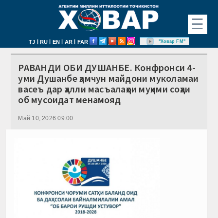
☰
|
|
|
|
"Ховар FM"
TJ
RU
EN
AR
FAR
РАВАНДИ ОБИ ДУШАНБЕ. Конфронси 4-
уми Душанбе ҳамчун майдони муколамаи
васеъ дар ҳалли масъалаҳои муҳими соҳаи
об мусоидат менамояд
Май 10, 2026 09:00