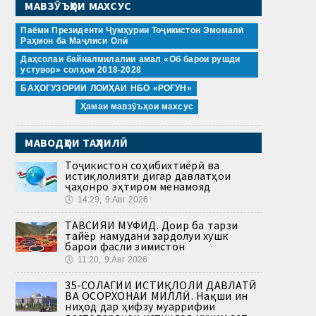
МАВЗӮЪҲОИ МАХСУС
Паёми Президенти Ҷумҳурии Тоҷикистон Эмомалӣ
Раҳмон ба Маҷлиси Олӣ
Даҳсолаи байналмилалии амал «Об барои рушди
устувор» солҳои 2018-2028
БАҲОГУЗОРИИ ЛОИҲАИ НБО «РОҒУН»
Ҳамаи мавзӯъҳои махсус
МАВОДҲОИ ТАҲЛИЛӢ
Тоҷикистон соҳибихтиёрӣ ва
истиқлолияти дигар давлатҳои
ҷаҳонро эҳтиром менамояд
🕔
14:29, 9.Авг 2026
ТАВСИЯИ МУФИД. Доир ба тарзи
тайёр намудани зардолуи хушк
барои фасли зимистон
🕔
11:20, 9.Авг 2026
35-СОЛАГИИ ИСТИҚЛОЛИ ДАВЛАТӢ
ВА ОСОРХОНАИ МИЛЛӢ. Нақши ин
ниҳод дар ҳифзу муаррифии