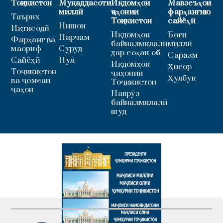
Тоҷикистон
Муқаддасоти
Иқдомҳои
Мавзеъҳои
миллӣ
ҷаҳонии
фарҳангию
Таърих
Тоҷикистон
сайёҳӣ
Нишон
Иқтисодӣ
Иқдомҳои
Боғи
Парчам
Фарҳанг ва
байналмилалӣ
миллӣ
маориф
Суруд
дар соҳаи об
Саразм
Сайёҳӣ
Пул
Иқдомҳои
Ҳисор
Тоҷикистон
ҷаҳонии
Ҳулбук
ва ҷомеаи
Тоҷикистон
ҷаҳон
Наврӯз
байналмилалӣ
шуд