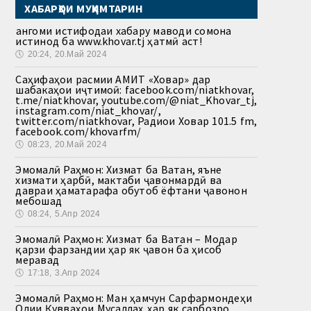
ХАБАРҲОИ МУҲИМТАРИН
Ҳангоми истифодаи хабару маводи сомона
истинод ба www.khovar.tj ҳатмӣ аст!
🕔
20:24, 20.Май 2024
Саҳифаҳои расмии АМИТ «Ховар» дар
шабакаҳои иҷтимоӣ: facebook.com/niatkhovar,
t.me/niatkhovar, youtube.com/@niat_Khovar_tj,
instagram.com/niat_khovar/,
twitter.com/niatkhovar, Радиои Ховар 101.5 fm,
facebook.com/khovarfm/
🕔
08:23, 20.Май 2024
Эмомалӣ Раҳмон: Хизмат ба Ватан, яъне
хизмати ҳарбӣ, мактаби ҷавонмардӣ ва
давраи ҳаматарафа обутоб ёфтани ҷавонон
мебошад
🕔
08:24, 5.Апр 2024
Эмомалӣ Раҳмон: Хизмат ба Ватан – Модар
қарзи фарзандии ҳар як ҷавон ба ҳисоб
меравад
🕔
17:18, 3.Апр 2024
Эмомалӣ Раҳмон: Ман ҳамчун Сарфармондеҳи
Олии Қувваҳои Мусаллаҳ ҳар як сарбозро