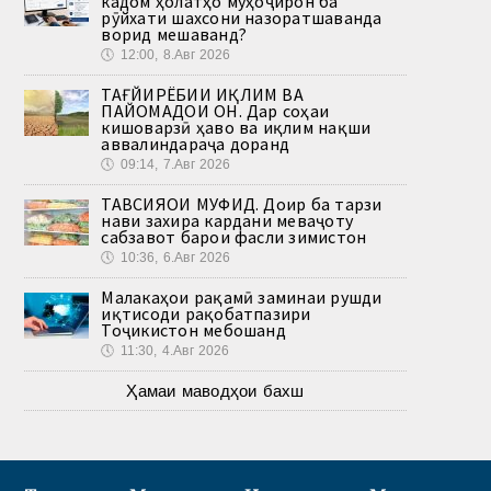
кадом ҳолатҳо муҳоҷирон ба
рӯйхати шахсони назоратшаванда
ворид мешаванд?
🕔
12:00, 8.Авг 2026
ТАҒЙИРЁБИИ ИҚЛИМ ВА
ПАЙОМАДҲОИ ОН. Дар соҳаи
кишоварзӣ ҳаво ва иқлим нақши
аввалиндараҷа доранд
🕔
09:14, 7.Авг 2026
ТАВСИЯҲОИ МУФИД. Доир ба тарзи
нави захира кардани меваҷоту
сабзавот барои фасли зимистон
🕔
10:36, 6.Авг 2026
Малакаҳои рақамӣ заминаи рушди
иқтисоди рақобатпазири
Тоҷикистон мебошанд
🕔
11:30, 4.Авг 2026
Ҳамаи маводҳои бахш