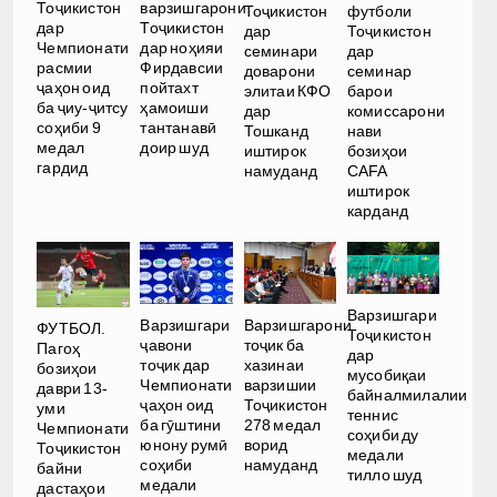
Тоҷикистон
варзишгарони
Тоҷикистон
футболи
дар
Тоҷикистон
дар
Тоҷикистон
Чемпионати
дар ноҳияи
семинари
дар
расмии
Фирдавсии
доварони
семинар
ҷаҳон оид
пойтахт
элитаи КФО
барои
ба ҷиу-ҷитсу
ҳамоиши
дар
комиссарони
соҳиби 9
тантанавӣ
Тошканд
нави
медал
доир шуд
иштирок
бозиҳои
гардид
намуданд
CAFA
иштирок
карданд
Варзишгари
Варзишгари
Варзишгарони
ФУТБОЛ.
Тоҷикистон
ҷавони
тоҷик ба
Пагоҳ
дар
тоҷик дар
хазинаи
бозиҳои
мусобиқаи
Чемпионати
варзишии
даври 13-
байналмилалии
ҷаҳон оид
Тоҷикистон
уми
теннис
ба гӯштини
278 медал
Чемпионати
соҳиби ду
юнону румӣ
ворид
Тоҷикистон
медали
соҳиби
намуданд
байни
тилло шуд
медали
дастаҳои