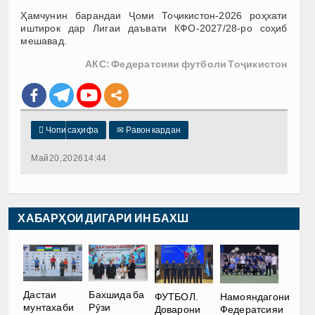
Ҳамчунин барандаи Ҷоми Тоҷикистон-2026 роҳхати
иштирок дар Лигаи даъвати КФО-2027/28-ро соҳиб
мешавад.
АКС: Федератсияи футболи Тоҷикистон

Чопи саҳифа
✉
Равон кардан
Май 20, 2026 14:44
ХАБАРҲОИ ДИГАРИ ИН БАХШ
Дастаи
Бахшида ба
ФУТБОЛ.
Намояндагони
мунтахаби
Рӯзи
Доварони
Федератсияи