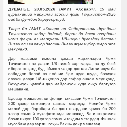
ДУШАНБЕ, 20.05.2026 /АМИТ «Ховар»/.
19 май
қуръакашии марҳилаи асосии Ҷоми Тоҷикистон-2026
оид ба футбол баргузор шуд.
Тавре ба АМИТ «Ховар» аз Федератсияи футболи
Тоҷикистон хабар доданд, барои ба даст овардани
ҷоми фахрӣ аз марҳилаи 1/8-ниҳоӣ дувоздаҳ дастаи
Лигаи олӣ ва чаҳор дастаи Лигаи якум муборизаро оғоз
мекунанд.
Дар мавсими имсола ҳамаи марҳилаҳои Ҷоми
Тоҷикистон аз даври 1/8-ниҳоӣ сар карда, аз ду бозӣ
иборат хоҳанд буд. Имсол чаҳор дастаи Лигаи якум ба
сабадҳои болоӣ ва поёнии Ҷом ҷудо шуда, бозиҳои
аввали даври 1/8-ниҳоиро дар сафар анҷом медиҳанд.
Вохӯриҳои ҷавобӣ дар майдонҳои худи онҳо баргузор
мешаванд.
Ёдовар мешавем, ки фонди ҷоизавии Ҷоми Тоҷикистон
300 ҳазор сомониро ташкил медиҳад. Ғолиби Ҷоми
миллӣ дар баробари ба даст овардани ҷоиза бо 200
ҳазор сомонӣ мукофотонида мешавад. Ба иштирокчии
бозии ниҳоӣ 100 ҳазор сомонӣ тақдим мегардад. Финали
мусобиқа дар варзишгоҳи «Вахш» доир мешавад.