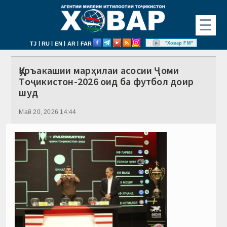
☰
|
|
|
|
"Ховар FM"
TJ
RU
EN
AR
FAR
Қуръакашии марҳилаи асосии Ҷоми
Тоҷикистон-2026 оид ба футбол доир
шуд
Май 20, 2026 14:44