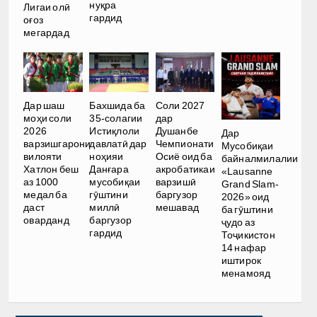
нуқра
Лигаи олӣ
гардид
оғоз
мегардад
Дар шаш
Бахшида ба
Соли 2027
моҳи соли
35-солагии
дар
2026
Истиқлоли
Душанбе
Дар
варзишгарони
давлатӣ дар
Чемпионати
Мусобиқаи
вилояти
ноҳияи
Осиё оид ба
байналмилалии
Хатлон беш
Данғара
акробатикаи
«Lausanne
аз 1000
мусобиқаи
варзишӣ
Grand Slam-
медал ба
гӯштини
баргузор
2026» оид
даст
миллӣ
мешавад
ба гӯштини
оварданд
баргузор
ҷудо аз
гардид
Тоҷикистон
14 нафар
иштирок
менамояд