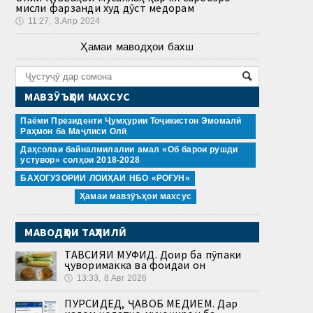
мисли фарзанди худ дӯст медорам
🕔
11:27, 3.Апр 2024
Ҳамаи маводҳои бахш
МАВЗӮЪҲОИ МАХСУС
Паёми Президенти Ҷумҳурии Тоҷикистон Эмомалӣ
Раҳмон ба Маҷлиси Олӣ
Даҳсолаи байналмилалии амал «Об барои рушди
устувор» солҳои 2018-2028
БАҲОГУЗОРИИ ЛОИҲАИ НБО «РОҒУН»
Ҳамаи мавзӯъҳои махсус
МАВОДҲОИ ТАҲЛИЛӢ
ТАВСИЯИ МУФИД. Доир ба пӯпаки
ҷуворимакка ва фоидаи он
🕔
13:33, 8.Авг 2026
ПУРСИДЕД, ҶАВОБ МЕДИҲЕМ. Дар