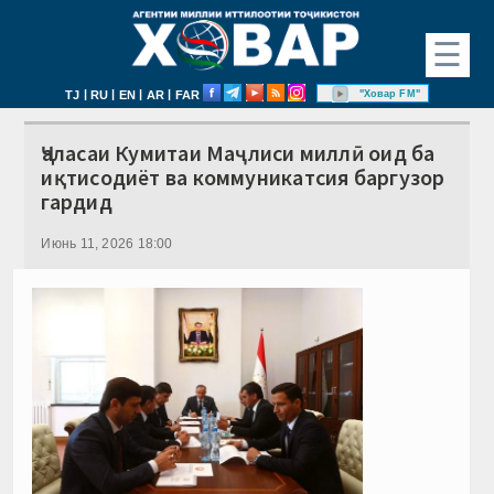
☰
|
|
|
|
"Ховар FM"
TJ
RU
EN
AR
FAR
Ҷаласаи Кумитаи Маҷлиси миллӣ оид ба
иқтисодиёт ва коммуникатсия баргузор
гардид
Июнь 11, 2026 18:00