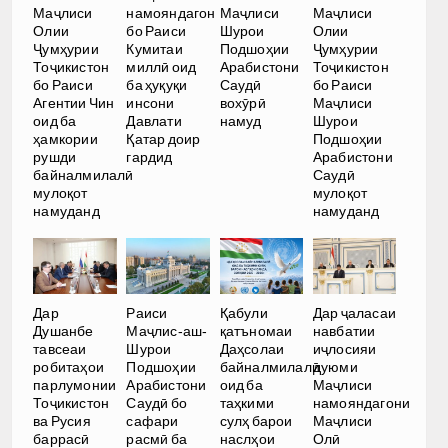
Маҷлиси
намояндагон
Маҷлиси
Маҷлиси
Олии
бо Раиси
Шурои
Олии
Ҷумҳурии
Кумитаи
Подшоҳии
Ҷумҳурии
Тоҷикистон
миллӣ оид
Арабистони
Тоҷикистон
бо Раиси
ба ҳуқуқи
Саудӣ
бо Раиси
Агентии Чин
инсони
вохӯрӣ
Маҷлиси
оид ба
Давлати
намуд
Шурои
ҳамкории
Қатар доир
Подшоҳии
рушди
гардид
Арабистони
байналмилалӣ
Саудӣ
мулоқот
мулоқот
намуданд
намуданд
Дар
Раиси
Қабули
Дар ҷаласаи
Душанбе
Маҷлис-аш-
қатъномаи
навбатии
тавсеаи
Шурои
Даҳсолаи
иҷлосияи
робитаҳои
Подшоҳии
байналмилалӣ
дуюми
парлумонии
Арабистони
оид ба
Маҷлиси
Тоҷикистон
Саудӣ бо
таҳкими
намояндагони
ва Русия
сафари
сулҳ барои
Маҷлиси
баррасӣ
расмӣ ба
наслҳои
Олӣ