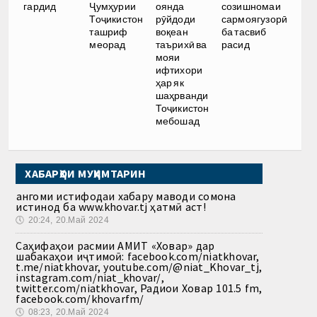
гардид
Ҷумҳурии
оянда
созишномаи
Тоҷикистон
рӯйдоди
сармоягузорӣ
ташриф
воқеан
ба тасвиб
меорад
таърихӣ ва
расид
мояи
ифтихори
ҳар як
шаҳрванди
Тоҷикистон
мебошад
ХАБАРҲОИ МУҲИМТАРИН
Ҳангоми истифодаи хабару маводи сомона
истинод ба www.khovar.tj ҳатмӣ аст!
🕔
20:24, 20.Май 2024
Саҳифаҳои расмии АМИТ «Ховар» дар
шабакаҳои иҷтимоӣ: facebook.com/niatkhovar,
t.me/niatkhovar, youtube.com/@niat_Khovar_tj,
instagram.com/niat_khovar/,
twitter.com/niatkhovar, Радиои Ховар 101.5 fm,
facebook.com/khovarfm/
🕔
08:23, 20.Май 2024