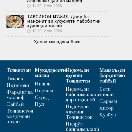
Андешаҳо дар ин маврид
🕔
14:00, 2.Авг 2026
ТАВСИЯҲОИ МУФИД. Доир ба
манфиат ва хусусияти табобатии
хӯрокҳои миллӣ
🕔
13:30, 2.Авг 2026
Ҳамаи маводҳои бахш
Тоҷикистон
Муқаддасоти
Иқдомҳои
Мавзеъҳои
миллӣ
ҷаҳонии
фарҳангию
Таърих
Тоҷикистон
сайёҳӣ
Нишон
Иқтисодӣ
Иқдомҳои
Боғи
Парчам
Фарҳанг ва
байналмилалӣ
миллӣ
маориф
Суруд
дар соҳаи об
Саразм
Сайёҳӣ
Пул
Иқдомҳои
Ҳисор
Тоҷикистон
ҷаҳонии
Ҳулбук
ва ҷомеаи
Тоҷикистон
ҷаҳон
Наврӯз
байналмилалӣ