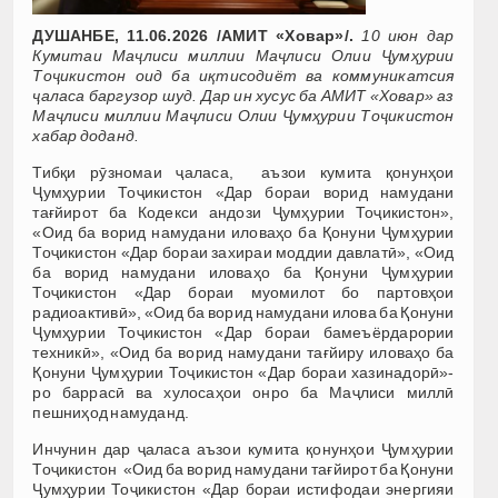
ДУШАНБЕ, 11.06.2026 /АМИТ «Ховар»/.
10 июн дар
Кумитаи Маҷлиси миллии Маҷлиси Олии Ҷумҳурии
Тоҷикистон оид ба иқтисодиёт ва коммуникатсия
ҷаласа баргузор шуд. Дар ин хусус ба АМИТ «Ховар» аз
Маҷлиси миллии Маҷлиси Олии Ҷумҳурии Тоҷикистон
хабар доданд.
Тибқи рӯзномаи ҷаласа, аъзои кумита қонунҳои
Ҷумҳурии Тоҷикистон «Дар бораи ворид намудани
тағйирот ба Кодекси андози Ҷумҳурии Тоҷикистон»,
«Оид ба ворид намудани иловаҳо ба Қонуни Ҷумҳурии
Тоҷикистон «Дар бораи захираи моддии давлатӣ», «Оид
ба ворид намудани иловаҳо ба Қонуни Ҷумҳурии
Тоҷикистон «Дар бораи муомилот бо партовҳои
радиоактивӣ», «Оид ба ворид намудани илова ба Қонуни
Ҷумҳурии Тоҷикистон «Дар бораи бамеъёрдарории
техникӣ», «Оид ба ворид намудани тағйиру иловаҳо ба
Қонуни Ҷумҳурии Тоҷикистон «Дар бораи хазинадорӣ»-
ро баррасӣ ва хулосаҳои онро ба Маҷлиси миллӣ
пешниҳод намуданд.
Инчунин дар ҷаласа аъзои кумита қонунҳои Ҷумҳурии
Тоҷикистон «Оид ба ворид намудани тағйирот ба Қонуни
Ҷумҳурии Тоҷикистон «Дар бораи истифодаи энергияи