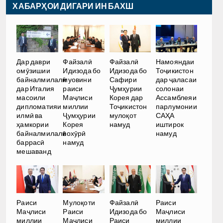
ХАБАРҲОИ ДИГАРИ ИН БАХШ
Дар даври
Файзалӣ
Файзалӣ
Намояндаи
омӯзишии
Идизода бо
Идизода бо
Тоҷикистон
байналмилалӣ
муовини
Сафири
дар ҷаласаи
дар Италия
раиси
Ҷумҳурии
солонаи
масоили
Маҷлиси
Корея дар
Ассамблеяи
дипломатияи
миллии
Тоҷикистон
парлумонии
илмӣ ва
Ҷумҳурии
мулоқот
САҲА
ҳамкории
Корея
намуд
иштирок
байналмилалӣ
вохӯрӣ
намуд
баррасӣ
намуд
мешаванд
Раиси
Мулоқоти
Файзалӣ
Раиси
Маҷлиси
Раиси
Идизода бо
Маҷлиси
миллии
Маҷлиси
Раиси
миллии