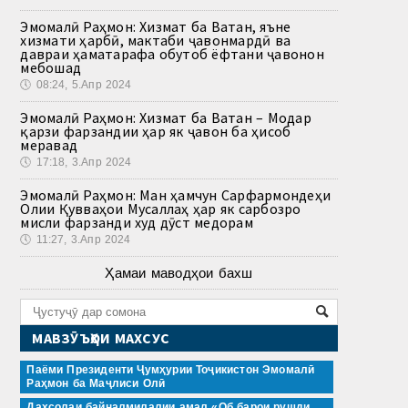
Эмомалӣ Раҳмон: Хизмат ба Ватан, яъне
хизмати ҳарбӣ, мактаби ҷавонмардӣ ва
давраи ҳаматарафа обутоб ёфтани ҷавонон
мебошад
🕔
08:24, 5.Апр 2024
Эмомалӣ Раҳмон: Хизмат ба Ватан – Модар
қарзи фарзандии ҳар як ҷавон ба ҳисоб
меравад
🕔
17:18, 3.Апр 2024
Эмомалӣ Раҳмон: Ман ҳамчун Сарфармондеҳи
Олии Қувваҳои Мусаллаҳ ҳар як сарбозро
мисли фарзанди худ дӯст медорам
🕔
11:27, 3.Апр 2024
Ҳамаи маводҳои бахш
МАВЗӮЪҲОИ МАХСУС
Паёми Президенти Ҷумҳурии Тоҷикистон Эмомалӣ
Раҳмон ба Маҷлиси Олӣ
Даҳсолаи байналмилалии амал «Об барои рушди