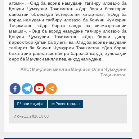
атомӣ», «Оид ба ворид намудани тағйиру иловаҳо ба
Қонуни Ҷумҳурии Тоҷикистон «Дар бораи бехатарии
саноатии объектҳои истеҳсолии хатарнок», «Оид ба
ворид намудани тағйиру иловаҳо ба Қонуни Ҷумҳурии
Тоҷикистон «Дар бораи савдо ва хизматрасонии
маишӣ», «Оид ба ворид намудани тағйиру иловаҳо ба
Қонуни Ҷумҳурии Тоҷикистон «Дар бораи дигар
пардохтҳои ҳатмӣ ба буҷет» ва «Оид ба ворид намудани
тағйирот ба Қонуни Ҷумҳурии Тоҷикистон «Дар бораи
бехатарии радиатсионӣ»-ро баррасӣ карда, хулосаҳои
онро ба Маҷлиси миллӣ пешниҳод намуданд.
АКС: Маҷлиси миллии Маҷлиси Олии Ҷумҳурии
Тоҷикисто
н

Чопи саҳифа
✉
Равон кардан
Июнь 11, 2026 18:00