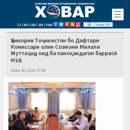
☰
|
|
|
|
"Ховар FM"
TJ
RU
EN
AR
FAR
Ҳамкории Тоҷикистон бо Дафтари
Комиссари олии Созмони Милали
Муттаҳид оид ба паноҳандагон баррасӣ
шуд
Июнь 30, 2026 17:09