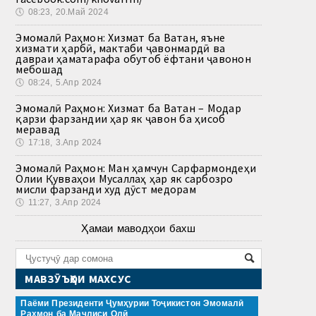
🕔
08:23, 20.Май 2024
Эмомалӣ Раҳмон: Хизмат ба Ватан, яъне
хизмати ҳарбӣ, мактаби ҷавонмардӣ ва
давраи ҳаматарафа обутоб ёфтани ҷавонон
мебошад
🕔
08:24, 5.Апр 2024
Эмомалӣ Раҳмон: Хизмат ба Ватан – Модар
қарзи фарзандии ҳар як ҷавон ба ҳисоб
меравад
🕔
17:18, 3.Апр 2024
Эмомалӣ Раҳмон: Ман ҳамчун Сарфармондеҳи
Олии Қувваҳои Мусаллаҳ ҳар як сарбозро
мисли фарзанди худ дӯст медорам
🕔
11:27, 3.Апр 2024
Ҳамаи маводҳои бахш
МАВЗӮЪҲОИ МАХСУС
Паёми Президенти Ҷумҳурии Тоҷикистон Эмомалӣ
Раҳмон ба Маҷлиси Олӣ