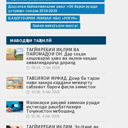
Даҳсолаи байналмилалии амал «Об барои рушди
устувор» солҳои 2018-2028
БАҲОГУЗОРИИ ЛОИҲАИ НБО «РОҒУН»
Ҳамаи мавзӯъҳои махсус
МАВОДҲОИ ТАҲЛИЛӢ
ТАҒЙИРЁБИИ ИҚЛИМ ВА
ПАЙОМАДҲОИ ОН. Дар соҳаи
кишоварзӣ ҳаво ва иқлим нақши
аввалиндараҷа доранд
🕔
09:14, 7.Авг 2026
ТАВСИЯҲОИ МУФИД. Доир ба тарзи
нави захира кардани меваҷоту
сабзавот барои фасли зимистон
🕔
10:36, 6.Авг 2026
Малакаҳои рақамӣ заминаи рушди
иқтисоди рақобатпазири
Тоҷикистон мебошанд
🕔
11:30, 4.Авг 2026
ТАҒЙИРЁБИИ ИҚЛИМ. Эл-Нинё ва