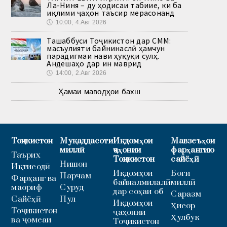
Ла-Ниня – ду ҳодисаи табиие, ки ба
иқлими ҷаҳон таъсир мерасонанд
🕔
10:00, 4.Авг 2026
Ташаббуси Тоҷикистон дар СММ:
масъулияти байнинаслӣ ҳамчун
парадигмаи нави ҳуқуқи сулҳ.
Андешаҳо дар ин маврид
🕔
14:00, 2.Авг 2026
Ҳамаи маводҳои бахш
Тоҷикистон
Муқаддасоти
Иқдомҳои
Мавзеъҳои
миллӣ
ҷаҳонии
фарҳангию
Таърих
Тоҷикистон
сайёҳӣ
Нишон
Иқтисодӣ
Иқдомҳои
Боғи
Парчам
Фарҳанг ва
байналмилалӣ
миллӣ
маориф
Суруд
дар соҳаи об
Саразм
Сайёҳӣ
Пул
Иқдомҳои
Ҳисор
Тоҷикистон
ҷаҳонии
Ҳулбук
ва ҷомеаи
Тоҷикистон