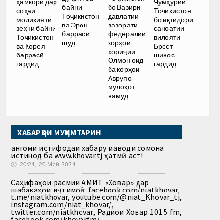
ҳамкорӣ дар
Ҷумҳурии
байни
бо Вазири
соҳаи
Тоҷикистон
Тоҷикистон
давлатии
моликияти
бо иқтидори
ва Эрон
вазорати
зеҳнӣ байни
саноатии
баррасӣ
федералии
Тоҷикистон
вилояти
шуд
корҳои
ва Корея
Брест
хориҷии
баррасӣ
шинос
Олмон оид
гардид
гардид
ба корҳои
Аврупо
мулоқот
намуд
ХАБАРҲОИ МУҲИМТАРИН
Ҳангоми истифодаи хабару маводи сомона
истинод ба www.khovar.tj ҳатмӣ аст!
🕔
20:24, 20.Май 2024
Саҳифаҳои расмии АМИТ «Ховар» дар
шабакаҳои иҷтимоӣ: facebook.com/niatkhovar,
t.me/niatkhovar, youtube.com/@niat_Khovar_tj,
instagram.com/niat_khovar/,
twitter.com/niatkhovar, Радиои Ховар 101.5 fm,
facebook.com/khovarfm/