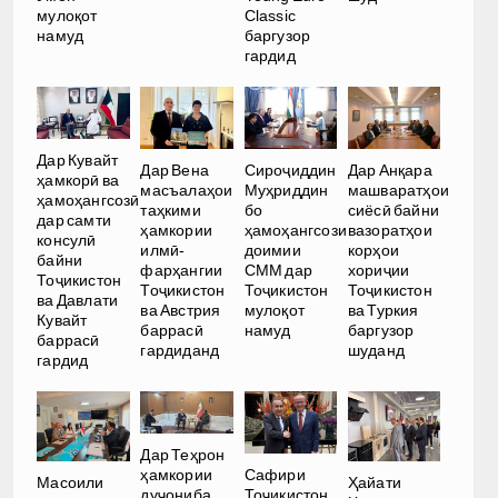
мулоқот
Classic
намуд
баргузор
гардид
Дар Кувайт
Дар Вена
Сироҷиддин
Дар Анқара
ҳамкорӣ ва
масъалаҳои
Муҳриддин
машваратҳои
ҳамоҳангсозӣ
таҳкими
бо
сиёсӣ байни
дар самти
ҳамкории
ҳамоҳангсози
вазоратҳои
консулӣ
илмӣ-
доимии
корҳои
байни
фарҳангии
СММ дар
хориҷии
Тоҷикистон
Тоҷикистон
Тоҷикистон
Тоҷикистон
ва Давлати
ва Австрия
мулоқот
ва Туркия
Кувайт
баррасӣ
намуд
баргузор
баррасӣ
гардиданд
шуданд
гардид
Дар Теҳрон
ҳамкории
Сафири
Масоили
Ҳайати
дуҷониба
Тоҷикистон