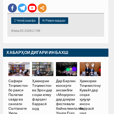

Чопи саҳифа
✉
Равон кардан
Июнь 30, 2026 17:09
ХАБАРҲОИ ДИГАРИ ИН БАХШ
Сафири
Ҳамкории
Дар Берлин
Ҳамкории
Тоҷикистон
Тоҷикистон
консерти
Тоҷикистону
бо раиси
ва Эрон дар
ансамбли
Кувайт дар
Палатаи
соҳаи илму
«Моҳирон»
соҳаи
савдо ва
фарҳанг
дар доираи
ҳуқуқи
саноати
баррасӣ
фестивали
инсон
Салтанати
шуд
байналмилалии
баррасӣ
Умон
Young Euro
шуд