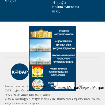
ҷаҳон
Наврӯз
байналмилалӣ
шуд
Агентии Миллии Иттилоотии Тоҷикистон
734018. ш. Душанбе, хиёбони Саъдии Шерозӣ,
16 тел.: +992 (37) 2385217, факс: +992 (37) 2232383
© Ҳамаи ҳуқуқ маҳфуз аст. Истифода ва паҳн кардани маводи сомона, дар кадом шакле набошад,
танҳо бо иҷозати хаттии роҳбарияти