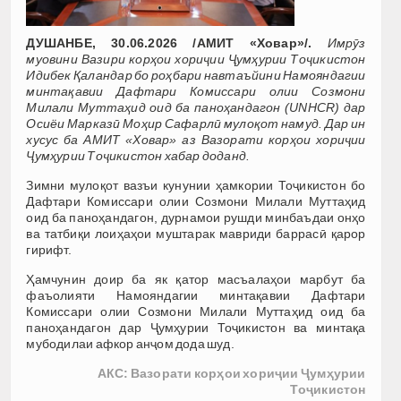
ДУШАНБЕ, 30.06.2026 /АМИТ «Ховар»/.
Имрӯз
муовини Вазири корҳои хориҷии Ҷумҳурии Тоҷикистон
Идибек Қаландар бо роҳбари навтаъйини Намояндагии
минтақавии Дафтари Комиссари олии Созмони
Милали Муттаҳид оид ба паноҳандагон (UNHCR) дар
Осиёи Марказӣ Моҳир Сафарлӣ мулоқот намуд. Дар ин
хусус ба АМИТ «Ховар» аз Вазорати корҳои хориҷии
Ҷумҳурии Тоҷикистон хабар доданд.
Зимни мулоқот вазъи кунунии ҳамкории Тоҷикистон бо
Дафтари Комиссари олии Созмони Милали Муттаҳид
оид ба паноҳандагон, дурнамои рушди минбаъдаи онҳо
ва татбиқи лоиҳаҳои муштарак мавриди баррасӣ қарор
гирифт.
Ҳамчунин доир ба як қатор масъалаҳои марбут ба
фаъолияти Намояндагии минтақавии Дафтари
Комиссари олии Созмони Милали Муттаҳид оид ба
паноҳандагон дар Ҷумҳурии Тоҷикистон ва минтақа
мубодилаи афкор анҷом дода шуд.
АКС: Вазорати корҳои хориҷии Ҷумҳурии
Тоҷикистон