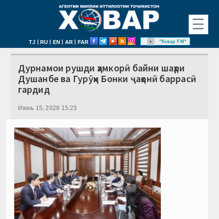
☰
|
|
|
|
"Ховар FM"
TJ
RU
EN
AR
FAR
Дурнамои рушди ҳамкорӣ байни шаҳри
Душанбе ва Гурӯҳи Бонки ҷаҳонӣ баррасӣ
гардид
Июнь 15, 2026 15:23