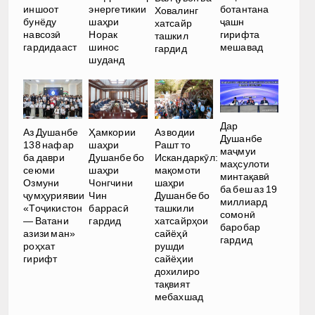
ботантана
иншоот
энергетикии
Ховалинг
ҷашн
бунёду
шаҳри
хатсайр
гирифта
навсозӣ
Норак
ташкил
мешавад
гардидааст
шинос
гардид
шуданд
Дар
Аз Душанбе
Ҳамкории
Аз водии
Душанбе
138 нафар
шаҳри
Рашт то
маҷмуи
ба даври
Душанбе бо
Искандаркӯл:
маҳсулоти
сеюми
шаҳри
мақомоти
минтақавӣ
Озмуни
Чонгчини
шаҳри
ба беш аз 19
ҷумҳуриявии
Чин
Душанбе бо
миллиард
«Тоҷикистон
баррасӣ
ташкили
сомонӣ
— Ватани
гардид
хатсайрҳои
баробар
азизи ман»
сайёҳӣ
гардид
роҳхат
рушди
гирифт
сайёҳии
дохилиро
тақвият
мебахшад