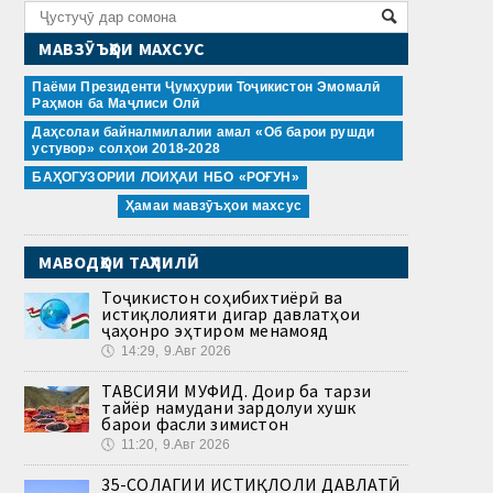
МАВЗӮЪҲОИ МАХСУС
Паёми Президенти Ҷумҳурии Тоҷикистон Эмомалӣ
Раҳмон ба Маҷлиси Олӣ
Даҳсолаи байналмилалии амал «Об барои рушди
устувор» солҳои 2018-2028
БАҲОГУЗОРИИ ЛОИҲАИ НБО «РОҒУН»
Ҳамаи мавзӯъҳои махсус
МАВОДҲОИ ТАҲЛИЛӢ
Тоҷикистон соҳибихтиёрӣ ва
истиқлолияти дигар давлатҳои
ҷаҳонро эҳтиром менамояд
🕔
14:29, 9.Авг 2026
ТАВСИЯИ МУФИД. Доир ба тарзи
тайёр намудани зардолуи хушк
барои фасли зимистон
🕔
11:20, 9.Авг 2026
35-СОЛАГИИ ИСТИҚЛОЛИ ДАВЛАТӢ