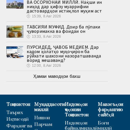
ВА ОСОРХОНАИ МИЛЛӢ. Нақши ин
ниҳод дар ҳифзу муаррифии
дастовардҳои истиқлол муҳим аст
🕔
15:39, 8.Авг 2026
ТАВСИЯИ МУФИД. Доир ба пӯпаки
ҷуворимакка ва фоидаи он
🕔
13:33, 8.Авг 2026
ПУРСИДЕД, ҶАВОБ МЕДИҲЕМ. Дар
кадом ҳолатҳо муҳоҷирон ба
рӯйхати шахсони назоратшаванда
ворид мешаванд?
🕔
12:00, 8.Авг 2026
Ҳамаи маводҳои бахш
Тоҷикистон
Муқаддасоти
Иқдомҳои
Мавзеъҳои
миллӣ
ҷаҳонии
фарҳангию
Таърих
Тоҷикистон
сайёҳӣ
Нишон
Иқтисодӣ
Иқдомҳои
Боғи
Парчам
Фарҳанг ва
байналмилалӣ
миллӣ