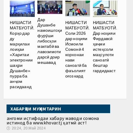
Дар
НИШАСТИ
НИШАСТИ
НИШАСТИ
Душанбе
МАТБУОТӢ.
МАТБУОТӢ.
МАТБУОТӢ.
намоишгоҳи
Корҳо дар
Соли 2026
Дар ноҳияи
фурӯши
ду
дар ноҳияи
Фирдавсӣ
либосҳои
марҳилаи
Исмоили
ҳаҷми
мактабӣ ва
лоиҳаи
Сомонӣ 4
истеҳсоли
лавозимоти
«Харитаи
корхонаи
маҳсулоти
дарсӣ доир
электронии
нави
саноатӣ
мешавад
шаҳри
саноатӣ ба
бештар
Душанбе»
фаъолият
гардидааст
пурра ба
оғоз кард
анҷом
расидаанд
ХАБАРҲОИ МУҲИМТАРИН
Ҳангоми истифодаи хабару маводи сомона
истинод ба www.khovar.tj ҳатмӣ аст!
🕔
20:24, 20.Май 2024