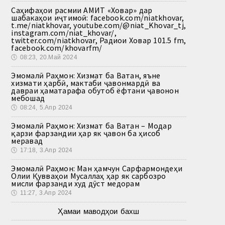
Саҳифаҳои расмии АМИТ «Ховар» дар
шабакаҳои иҷтимоӣ: facebook.com/niatkhovar,
t.me/niatkhovar, youtube.com/@niat_Khovar_tj,
instagram.com/niat_khovar/,
twitter.com/niatkhovar, Радиои Ховар 101.5 fm,
facebook.com/khovarfm/
🕔
08:23, 20.Май 2024
Эмомалӣ Раҳмон: Хизмат ба Ватан, яъне
хизмати ҳарбӣ, мактаби ҷавонмардӣ ва
давраи ҳаматарафа обутоб ёфтани ҷавонон
мебошад
🕔
08:24, 5.Апр 2024
Эмомалӣ Раҳмон: Хизмат ба Ватан – Модар
қарзи фарзандии ҳар як ҷавон ба ҳисоб
меравад
🕔
17:18, 3.Апр 2024
Эмомалӣ Раҳмон: Ман ҳамчун Сарфармондеҳи
Олии Қувваҳои Мусаллаҳ ҳар як сарбозро
мисли фарзанди худ дӯст медорам
🕔
11:27, 3.Апр 2024
Ҳамаи маводҳои бахш