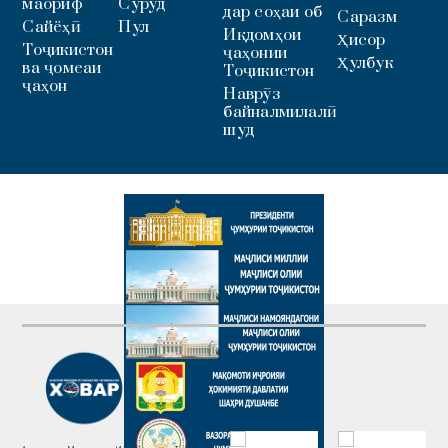
маориф
Суруд
дар соҳаи об
Саразм
Сайёҳӣ
Пул
Иқдомҳои
Ҳисор
Тоҷикистон
ҷаҳонии
Ҳулбук
ва ҷомеаи
Тоҷикистон
ҷаҳон
Наврӯз
байналмилалӣ
шуд