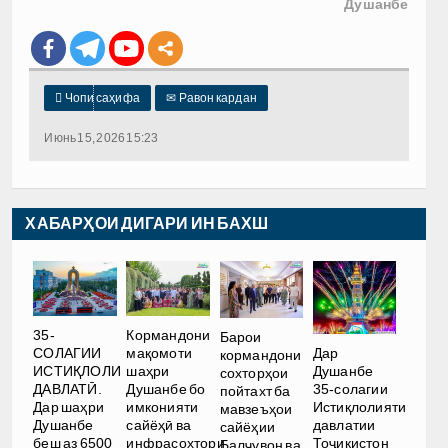
Душанбе

Чопи саҳифа
✉
Равон кардан
Июнь 15, 2026 15:23
ХАБАРҲОИ ДИГАРИ ИН БАХШ
35-
Кормандони
Барои
Дар
СОЛАГИИ
мақомоти
кормандони
Душанбе
ИСТИҚЛОЛИ
шаҳри
сохторҳои
35-солагии
ДАВЛАТӢ.
Душанбе бо
пойтахт ба
Истиқлолияти
Дар шаҳри
имконияти
мавзеъҳои
давлатии
Душанбе
сайёҳӣ ва
сайёҳии
Тоҷикистон
беш аз 6500
инфрасохтори
Балҷувон ва