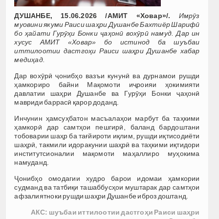
ДУШАНБЕ, 15.06.2026 /АМИТ «Ховар»/.
Имрӯз
муовини якуми Раиси шаҳри Душанбе Бахтиёр Шарифӣ
бо ҳайати Гурӯҳи Бонки ҷаҳонӣ вохӯрӣ намуд. Дар ин
хусус АМИТ «Ховар» бо истинод ба шуъбаи
иттилоотии дастгоҳи Раиси шаҳри Душанбе хабар
медиҳад.
Дар вохӯрӣ ҷонибҳо вазъи кунунӣ ва дурнамои рушди
ҳамкориро байни Мақомоти иҷроияи ҳокимияти
давлатии шаҳри Душанбе ва Гурӯҳи Бонки ҷаҳонӣ
мавриди баррасӣ қарор доданд.
Инчунин ҳамсуҳбатон масъалаҳои марбут ба таҳкими
ҳамкорӣ дар самтҳои пешгирӣ, баланд бардоштани
тобоварии шаҳр ба тағйироти иқлим, рушди иқтисодиёти
шаҳрӣ, такмили идоракунии шаҳрӣ ва таҳкими иқтидори
институтсионалии мақомоти маҳаллиро муҳокима
намуданд.
Ҷонибҳо омодагии худро барои идомаи ҳамкории
судманд ва татбиқи ташаббусҳои муштарак дар самтҳои
афзалиятноки рушди шаҳри Душанбе иброз доштанд.
АКС: шуъбаи иттилоотии дастгоҳи Раиси шаҳри