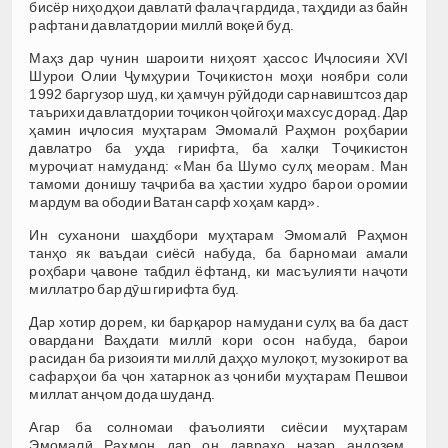
бисёр ниҳодҳои давлатӣ фалаҷ гардида, таҳдиди аз байн
рафтани давлатдории миллӣ воқеӣ буд.
Маҳз дар чунин шароити ниҳоят ҳассос Иҷлосияи XVI
Шурои Олии Ҷумҳурии Тоҷикистон моҳи ноябри соли
1992 баргузор шуд, ки ҳамчун рӯйдоди сарнавиштсоз дар
таърихи давлатдории тоҷикон ҷойгоҳи махсус дорад. Дар
ҳамин иҷлосия муҳтарам Эмомалӣ Раҳмон роҳбарии
давлатро ба уҳда гирифта, ба халқи Тоҷикистон
муроҷиат намуданд: «Ман ба Шумо сулҳ меорам. Ман
тамоми донишу таҷриба ва ҳастии худро барои оромии
мардум ва ободии Ватан сарф хоҳам кард».
Ин суханони шаҳдбори муҳтарам Эмомалӣ Раҳмон
танҳо як ваъдаи сиёсӣ набуда, ба барномаи амали
роҳбари ҷавоне табдил ёфтанд, ки масъулияти наҷоти
миллатро бар дӯш гирифта буд.
Дар хотир дорем, ки барқарор намудани сулҳ ва ба даст
овардани Ваҳдати миллӣ кори осон набуда, барои
расидан ба ризоияти миллӣ даҳҳо мулоқот, музокирот ва
сафарҳои ба ҷон хатарнок аз ҷониби муҳтарам Пешвои
миллат анҷом дода шуданд.
Агар ба солномаи фаъолияти сиёсии муҳтарам
Эмомалӣ Раҳмон дар он давраҳо назар андозем,