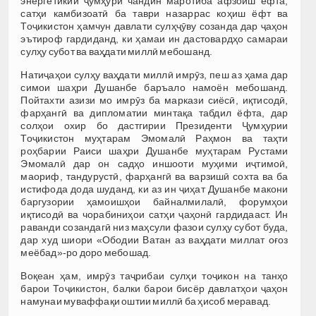
энергетикии ҷумҳурӣ чандин маротиба афзоиш ёфта,
сатҳи камбизоатӣ ба таври назаррас коҳиш ёфт ва
Тоҷикистон ҳамчун давлати сулҳҷӯву созанда дар ҷаҳон
эътироф гардиданд, ки ҳамаи ин дастовардҳо самараи
сулҳу субот ва ваҳдати миллӣ мебошанд.
Натиҷаҳои сулҳу ваҳдати миллӣ имрӯз, пеш аз ҳама дар
симои шаҳри Душанбе баръало намоён мебошанд.
Пойтахти азизи мо имрӯз ба маркази сиёсӣ, иқтисодӣ,
фарҳангӣ ва дипломатии минтақа табдил ёфта, дар
солҳои охир бо дастгирии Президенти Ҷумҳурии
Тоҷикистон муҳтарам Эмомалӣ Раҳмон ва таҳти
роҳбарии Раиси шаҳри Душанбе муҳтарам Рустами
Эмомалӣ дар он садҳо иншооти муҳими иҷтимоӣ,
маориф, тандурустӣ, фарҳангӣ ва варзишӣ сохта ва ба
истифода дода шуданд, ки аз ин ҷиҳат Душанбе макони
баргузории ҳамоишҳои байналмилалӣ, форумҳои
иқтисодӣ ва чорабиниҳои сатҳи ҷаҳонӣ гардидааст. Ин
раванди созандагӣ низ маҳсули фазои сулҳу субот буда,
дар худ шиори «Ободии Ватан аз ваҳдати миллат оғоз
меёбад»-ро доро мебошад.
Воқеан ҳам, имрӯз таҷрибаи сулҳи тоҷикон на танҳо
барои Тоҷикистон, балки барои бисёр давлатҳои ҷаҳон
намунаи муваффақи оштии миллӣ ба ҳисоб меравад.