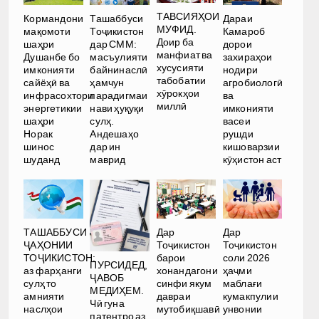
ТАВСИЯҲОИ
Кормандони
Ташаббуси
Дараи
МУФИД.
мақомоти
Тоҷикистон
Камароб
Доир ба
шаҳри
дар СММ:
дорои
манфиат ва
Душанбе бо
масъулияти
захираҳои
хусусияти
имконияти
байнинаслӣ
нодири
табобатии
сайёҳӣ ва
ҳамчун
агробиологӣ
хӯрокҳои
инфрасохтори
парадигмаи
ва
миллӣ
энергетикии
нави ҳуқуқи
имконияти
шаҳри
сулҳ.
васеи
Норак
Андешаҳо
рушди
шинос
дар ин
кишоварзии
шуданд
маврид
кӯҳистон аст
ТАШАББУСИ
Дар
Дар
ҶАҲОНИИ
Тоҷикистон
Тоҷикистон
ТОҶИКИСТОН:
барои
соли 2026
ПУРСИДЕД,
аз фарҳанги
хонандагони
ҳаҷми
ҶАВОБ
сулҳ то
синфи якум
маблағи
МЕДИҲЕМ.
амнияти
давраи
кумакпулии
Чӣ гуна
наслҳои
мутобиқшавӣ
унвонии
патентро аз