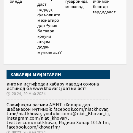
оянда
гузаронида
иҷтимоӣ
даст
мешавад
бештар
надода,
гардидааст
фаъолияти
меҳнатиро
дар Русия
ба таври
қонунӣ
анҷом
додан
мумкин аст?
ХАБАРҲОИ МУҲИМТАРИН
Ҳангоми истифодаи хабару маводи сомона
истинод ба www.khovar.tj ҳатмӣ аст!
🕔
20:24, 20.Май 2024
Саҳифаҳои расмии АМИТ «Ховар» дар
шабакаҳои иҷтимоӣ: facebook.com/niatkhovar,
t.me/niatkhovar, youtube.com/@niat_Khovar_tj,
instagram.com/niat_khovar/,
twitter.com/niatkhovar, Радиои Ховар 101.5 fm,
facebook.com/khovarfm/
🕔
08:23, 20.Май 2024