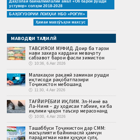
Даҳсолаи байналмилалии амал «Об барои рушди
устувор» солҳои 2018-2028
БАҲОГУЗОРИИ ЛОИҲАИ НБО «РОҒУН»
Ҳамаи мавзӯъҳои махсус
МАВОДҲОИ ТАҲЛИЛӢ
ТАВСИЯҲОИ МУФИД. Доир ба тарзи
нави захира кардани меваҷоту
сабзавот барои фасли зимистон
🕔
10:36, 6.Авг 2026
Малакаҳои рақамӣ заминаи рушди
иқтисоди рақобатпазири
Тоҷикистон мебошанд
🕔
11:30, 4.Авг 2026
ТАҒЙИРЁБИИ ИҚЛИМ. Эл-Нинё ва
Ла-Ниня – ду ҳодисаи табиие, ки ба
иқлими ҷаҳон таъсир мерасонанд
🕔
10:00, 4.Авг 2026
Ташаббуси Тоҷикистон дар СММ:
масъулияти байнинаслӣ ҳамчун
парадигмаи нави ҳуқуқи сулҳ.