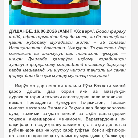
ДУШАНБЕ, 16.06.2026 /АМИТ «Ховар»/.
Боиси фараҳу
шодӣ, ифтихормандии беҳади мост, ки ба истиқболи
ҷашни мубораку муқаддаси миллӣ – 35 солагии
Истиқлолияти давлатии Ҷумҳурии Тоҷикистон дар
мамлакат ва алалхусус дар пойтахти ҷумҳурӣ —
шаҳри Душанбе ҳамарӯза иқдому чорабиниҳои
гуногуни фарҳангиву маърифатӣ ташкилу баргузор
карда мешаванд, ки шукуҳу ҷалоли таҷлили ин санаи
фархундаро боз ҳам муниру мунаввар мекунанд.
— Имрӯз мо дар остонаи таҷлили Рӯзи Ваҳдати миллӣ
қарор дошта, дар бораи яке аз мавзуъҳои
дурахшонтарини таърихи давлатдории навини тоҷикон –
нақши Президенти Ҷумҳурии Тоҷикистон, Пешвои
миллат муҳтарам Эмомалӣ Раҳмон дар барқарорсозии
сулҳ, таҳкими ваҳдати миллӣ ва эҳёи давлатдории
тоҷикон андешаронӣ менамоем. Варақгардонии ин
саҳифаҳо ва содиқонаву самимона, аз таҳти дил ва аз
руйи виҷдон дар ин хусус ҳарф гуфтан, боиси ифтихори
на танҳо шоҳидони ҳолу олимону муҳаққиқон, балки ҳар