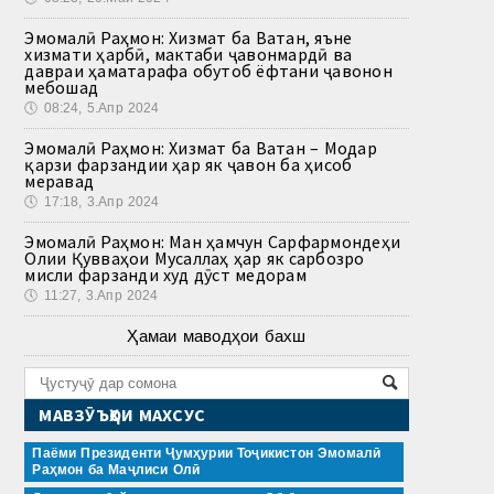
Эмомалӣ Раҳмон: Хизмат ба Ватан, яъне
хизмати ҳарбӣ, мактаби ҷавонмардӣ ва
давраи ҳаматарафа обутоб ёфтани ҷавонон
мебошад
🕔
08:24, 5.Апр 2024
Эмомалӣ Раҳмон: Хизмат ба Ватан – Модар
қарзи фарзандии ҳар як ҷавон ба ҳисоб
меравад
🕔
17:18, 3.Апр 2024
Эмомалӣ Раҳмон: Ман ҳамчун Сарфармондеҳи
Олии Қувваҳои Мусаллаҳ ҳар як сарбозро
мисли фарзанди худ дӯст медорам
🕔
11:27, 3.Апр 2024
Ҳамаи маводҳои бахш
МАВЗӮЪҲОИ МАХСУС
Паёми Президенти Ҷумҳурии Тоҷикистон Эмомалӣ
Раҳмон ба Маҷлиси Олӣ