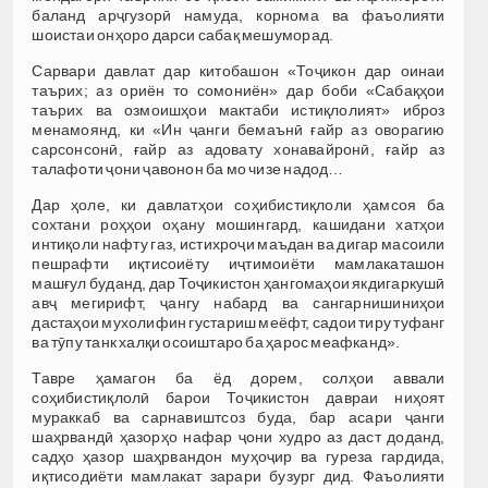
баланд арҷгузорӣ намуда, корнома ва фаъолияти
шоистаи онҳоро дарси сабақ мешуморад.
Сарвари давлат дар китобашон «Тоҷикон дар оинаи
таърих; аз ориён то сомониён» дар боби «Сабақҳои
таърих ва озмоишҳои мактаби истиқлолият» иброз
менамоянд, ки «Ин ҷанги бемаънӣ ғайр аз оворагию
сарсонсонӣ, ғайр аз адовату хонавайронӣ, ғайр аз
талафоти ҷони ҷавонон ба мо чизе надод…
Дар ҳоле, ки давлатҳои соҳибистиқлоли ҳамсоя ба
сохтани роҳҳои оҳану мошингард, кашидани хатҳои
интиқоли нафту газ, истихроҷи маъдан ва дигар масоили
пешрафти иқтисоиёту иҷтимоиёти мамлакаташон
машғул буданд, дар Тоҷикистон ҳангомаҳои якдигаркушӣ
авҷ мегирифт, ҷангу набард ва сангарнишиниҳои
дастаҳои мухолифин густариш меёфт, садои тиру туфанг
ва тӯпу танк халқи осоиштаро ба ҳарос меафканд».
Тавре ҳамагон ба ёд дорем, солҳои аввали
соҳибистиқлолӣ барои Тоҷикистон давраи ниҳоят
мураккаб ва сарнавиштсоз буда, бар асари ҷанги
шаҳрвандӣ ҳазорҳо нафар ҷони худро аз даст доданд,
садҳо ҳазор шаҳрвандон муҳоҷир ва гуреза гардида,
иқтисодиёти мамлакат зарари бузург дид. Фаъолияти