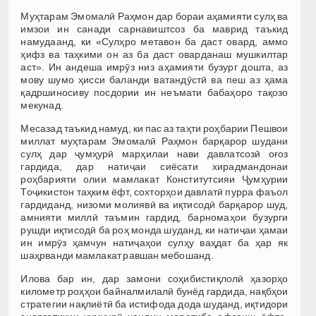
Муҳтарам Эмомалӣ Раҳмон дар бораи аҳамияти сулҳ ва
имзои ин санади сарнавиштсоз ба маврид таъкид
намудаанд, ки «Сулҳро метавон ба даст овард, аммо
ҳифз ва таҳкими он аз ба даст оварданаш мушкилтар
аст». Ин андеша имрӯз низ аҳамияти бузург дошта, аз
мову шумо ҳисси баланди ватандӯстӣ ва пеш аз ҳама
қадршиносиву посдории ин неъмати бабаҳоро тақозо
мекунад.
Месазад таъкид намуд, ки пас аз таҳти роҳбарии Пешвои
миллат муҳтарам Эмомалӣ Раҳмон барқарор шудани
сулҳ дар ҷумҳурӣ марҳилаи нави давлатсозӣ оғоз
гардида, дар натиҷаи сиёсати хирадмандонаи
роҳбарияти олии мамлакат Конститутсияи Ҷумҳурии
Тоҷикистон таҳким ёфт, сохторҳои давлатӣ пурра фаъол
гардиданд, низоми молиявӣ ва иқтисодӣ барқарор шуд,
амнияти миллӣ таъмин гардид, барномаҳои бузурги
рушди иқтисодӣ ба роҳ монда шуданд, ки натиҷаи ҳамаи
ин имрӯз ҳамчун натиҷаҳои сулҳу ваҳдат ба ҳар як
шаҳрванди мамлакат равшан мебошанд.
Илова бар ин, дар замони соҳибистиқлолӣ ҳазорҳо
километр роҳҳои байналмилалӣ бунёд гардида, нақбҳои
стратегии нақлиётӣ ба истифода дода шуданд, иқтидори