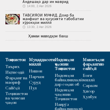
Андешаҳо дар ин маврид
🕔
14:00, 2.Авг 2026
ТАВСИЯҲОИ МУФИД. Доир ба
манфиат ва хусусияти табобатии
хӯрокҳои миллӣ
🕔
13:30, 2.Авг 2026
Ҳамаи маводҳои бахш
Тоҷикистон
Муқаддасоти
Иқдомҳои
Мавзеъҳои
миллӣ
ҷаҳонии
фарҳангию
Таърих
Тоҷикистон
сайёҳӣ
Нишон
Иқтисодӣ
Иқдомҳои
Боғи
Парчам
Фарҳанг ва
байналмилалӣ
миллӣ
маориф
Суруд
дар соҳаи об
Саразм
Сайёҳӣ
Пул
Иқдомҳои
Ҳисор
Тоҷикистон
ҷаҳонии
Ҳулбук
ва ҷомеаи
Тоҷикистон
ҷаҳон
Наврӯз
байналмилалӣ