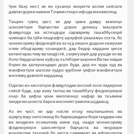
Ҷои баҳс нест, ки ин суханҳо моҳияти аслии сиёсати
давлатдории навини Тоҷикистонро ифода менамоянд.
Таърих гувоҳ ҳаст, ки дар ҳама давру замонҳо
шахсиятҳои барҷастаи дорои донишу маҳорати
фавқулода ва истеъдоди сарвариву ташаббускорӣ
ҷомеаро ба сӯйи пешрафту шукуфоӣ раҳнамун сохта, бо
ҷоннисориву фидокорӣ ва аз худ нишон додани намунаи
олии ободгариву созандагӣ, дар бедор кардани ҳисси
ватанпарастиву ватандӯстӣ, саҳмгузорӣ дар рушди он ва
боло бардоштани нуфузу эътибори ҷаҳонии Ватан нақши
бориз ва ҳалкунандаро доро буда, дар ин ҷода худ ва
манфиатҳои шахсии худро қурбони ҳифзи манфиатҳои
милливу давлатӣ кардаанд.
Одатан ин хислатҳои фавқулодаи инсонӣ хоси лидерони
сиёсӣ буда, ҳар азму талош ва ташаббусу фидокориҳои
онҳо ба ҳифзи ҷони миллионҳо нафар ва таъмини
зиндагии шоиста барои инсоният равона шудаанд.
Аз ин ҷост, ки ҳар насли огоҳу хештаншинос ва
шукргузору сипосманд бо баркашидани бори тақдири нек
ва зиндагии осоиштаву амни худ, назди ҷоннисориву
фидокориҳои шахсиятҳои барҷаста ва чеҳраҳои
мондагори таърихӣ бо ҳисси самимият ва ифтихороти