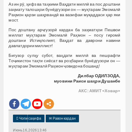
Аз ин рӯ, ҳифз ва таҳкими Ваҳдати миллӣ ва пос доштани
заҳмату талошҳои бунёдгузори он — муҳтарам Эмомалӣ
Раҳмон қарзи шаҳрвандӣ ва вазифаи муқаддаси ҳар яки
мост.
Пос доштану арҷгузорӣ кардан ба заҳматҳои Пешвои
миллат муҳтарам Эмомалӣ Раҳмон – посу гиромӣ
доштани Истиқлолият, Ваҳдат ва даврони навини
давлатдории миллист!
Бигузор сулҳу субот, ваҳдати миллӣ ва пешрафти
Тоҷикистон таҳти сиёсат ва роҳбарии бунёдгузори он —
муҳтарам Эмомалӣ Раҳмон ҷовидона бошанд!
Дилбар ОДИЛЗОДА,
муовини Раиси шаҳри Душанбе
АКС: АМИТ «Ховар»

Чопи саҳифа
✉
Равон кардан
Июнь 16, 2026 13:46