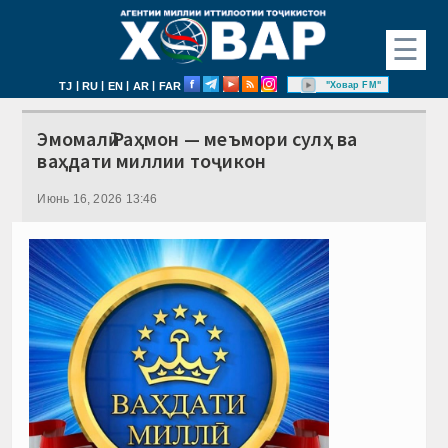
☰
|
|
|
|
"Ховар FM"
TJ
RU
EN
AR
FAR
Эмомалӣ Раҳмон — меъмори сулҳ ва
ваҳдати миллии тоҷикон
Июнь 16, 2026 13:46