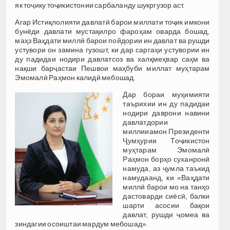
як тоҷику тоҷикистонии сарбаланду шукргузор аст.
Агар Истиқлолияти давлатӣ барои миллати тоҷик имкони
бунёди давлати мустақилро фароҳам оварда бошад,
маҳз Ваҳдати миллӣ барои пойдории ин давлат ва рушди
устувори он замина гузошт, ки дар саргаҳи устувории ин
ду падидаи нодири давлатсоз ва халқмеҳвар саҳм ва
нақши барҷастаи Пешвои маҳбуби миллат муҳтарам
Эмомалӣ Раҳмон калидӣ мебошад.
Дар бораи муҳимияти
таърихии ин ду падидаи
нодири даврони навини
давлатдории
миллииамон Президенти
Ҷумҳурии Тоҷикистон
муҳтарам Эмомалӣ
Раҳмон борҳо суханронӣ
намуда, аз ҷумла таъкид
намудаанд, ки «Ваҳдати
миллӣ барои мо на танҳо
дастоварди сиёсӣ, балки
шарти асосии бақои
давлат, рушди ҷомеа ва
зиндагии осоиштаи мардум мебошад».