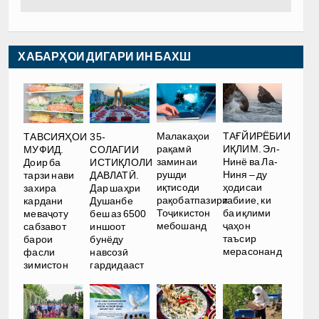
ХАБАРҲОИ ДИГАРИ ИН БАХШ
Малакаҳои
ТАҒЙИРЁБИИ
ТАВСИЯҲОИ
35-
рақамӣ
ИҚЛИМ. Эл-
МУФИД.
СОЛАГИИ
заминаи
Нинё ва Ла-
Доир ба
ИСТИҚЛОЛИ
рушди
Ниня – ду
тарзи нави
ДАВЛАТӢ.
иқтисоди
ҳодисаи
захира
Дар шаҳри
рақобатпазири
табиие, ки
кардани
Душанбе
Тоҷикистон
ба иқлими
меваҷоту
беш аз 6500
мебошанд
ҷаҳон
сабзавот
иншоот
таъсир
барои
бунёду
мерасонанд
фасли
навсозӣ
зимистон
гардидааст