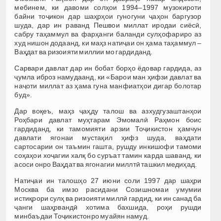
мебинем, ки давоми солҳои 1994–1997 музокироти
байни тоҷикон дар шаҳрҳои гуногуни ҷаҳон баргузор
шуда, дар ин раванд Пешвои миллат иродаи сиёсӣ,
сабру таҳаммул ва фарҳанги баланди сулҳофариро аз
худ нишон додаанд, ки маҳз натиҷаи он ҳама таҳаммул –
Ваҳдат ва ризоияти миллии мо гардиданд.
Сарвари давлат дар ин бобат борҳо ёдовар гардида, аз
ҷумла иброз намудаанд, ки «Барои ман ҳифзи давлат ва
наҷоти миллат аз ҳама гуна манфиатҳои дигар болотар
буд».
Дар воқеъ, маҳз ҷаҳду талош ва азхудгузаштанҳои
Роҳбари давлат муҳтарам Эмомалӣ Раҳмон боис
гардиданд, ки тамомияти арзии Тоҷикистон ҳамчун
давлати ягонаи мустақил ҳифз шуда, ваҳдати
сартосарии он таъмин гашта, рушду инкишофи тамоми
соҳаҳои хоҷагии халқ бо суръат тамин карда шаванд, ки
асоси онро Ваҳдат ва ягонагии миллтӣ ташкил медиҳад.
Натиҷаи ин талошҳо 27 июни соли 1997 дар шаҳри
Москва ба имзо расидани Созишномаи умумии
истиқрори сулҳ ва ризоияти миллӣ гардид, ки ин санад ба
ҷанги шаҳрвандӣ хотима бахшида, роҳи рушди
минбаъдаи Тоҷикистонро муайян намуд.