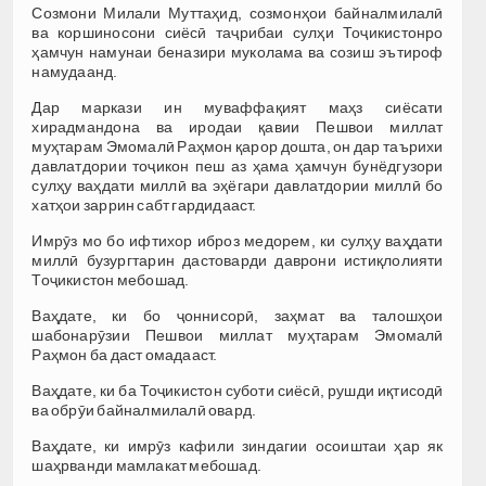
Созмони Милали Муттаҳид, созмонҳои байналмилалӣ
ва коршиносони сиёсӣ таҷрибаи сулҳи Тоҷикистонро
ҳамчун намунаи беназири муколама ва созиш эътироф
намудаанд.
Дар маркази ин муваффақият маҳз сиёсати
хирадмандона ва иродаи қавии Пешвои миллат
муҳтарам Эмомалӣ Раҳмон қарор дошта, он дар таърихи
давлатдории тоҷикон пеш аз ҳама ҳамчун бунёдгузори
сулҳу ваҳдати миллӣ ва эҳёгари давлатдории миллӣ бо
хатҳои заррин сабт гардидааст.
Имрӯз мо бо ифтихор иброз медорем, ки сулҳу ваҳдати
миллӣ бузургтарин дастоварди даврони истиқлолияти
Тоҷикистон мебошад.
Ваҳдате, ки бо ҷоннисорӣ, заҳмат ва талошҳои
шабонарӯзии Пешвои миллат муҳтарам Эмомалӣ
Раҳмон ба даст омадааст.
Ваҳдате, ки ба Тоҷикистон суботи сиёсӣ, рушди иқтисодӣ
ва обрӯи байналмилалӣ овард.
Ваҳдате, ки имрӯз кафили зиндагии осоиштаи ҳар як
шаҳрванди мамлакат мебошад.