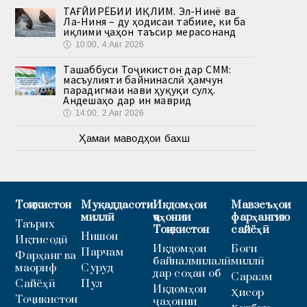
ТАҒЙИРЁБИИ ИҚЛИМ. Эл-Нинё ва
Ла-Ниня – ду ҳодисаи табиие, ки ба
иқлими ҷаҳон таъсир мерасонанд
🕔
10:00, 4.Авг 2026
Ташаббуси Тоҷикистон дар СММ:
масъулияти байнинаслӣ ҳамчун
парадигмаи нави ҳуқуқи сулҳ.
Андешаҳо дар ин маврид
🕔
14:00, 2.Авг 2026
Ҳамаи маводҳои бахш
Тоҷикистон
Муқаддасоти
Иқдомҳои
Мавзеъҳои
миллӣ
ҷаҳонии
фарҳангию
Таърих
Тоҷикистон
сайёҳӣ
Нишон
Иқтисодӣ
Иқдомҳои
Боғи
Парчам
Фарҳанг ва
байналмилалӣ
миллӣ
маориф
Суруд
дар соҳаи об
Саразм
Сайёҳӣ
Пул
Иқдомҳои
Ҳисор
Тоҷикистон
ҷаҳонии