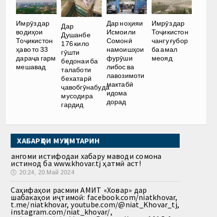
Имрӯз дар
Дар ноҳияи
Имрӯз дар
Дар
водиҳои
Исмоили
Тоҷикистон
Душанбе
Тоҷикистон
Сомонӣ
чангу ғубор
176 кило
ҳаво то 33
намоишҳои
ба амал
гӯшти
дараҷа гарм
фурӯши
меояд
бедонаи ба
мешавад
либос ва
талаботи
лавозимоти
бехатарӣ
мактабӣ
ҷавобгӯнабуда
идома
мусодира
дорад
гардид
ХАБАРҲОИ МУҲИМТАРИН
Ҳангоми истифодаи хабару маводи сомона
истинод ба www.khovar.tj ҳатмӣ аст!
🕔
20:24, 20.Май 2024
Саҳифаҳои расмии АМИТ «Ховар» дар
шабакаҳои иҷтимоӣ: facebook.com/niatkhovar,
t.me/niatkhovar, youtube.com/@niat_Khovar_tj,
instagram.com/niat_khovar/,