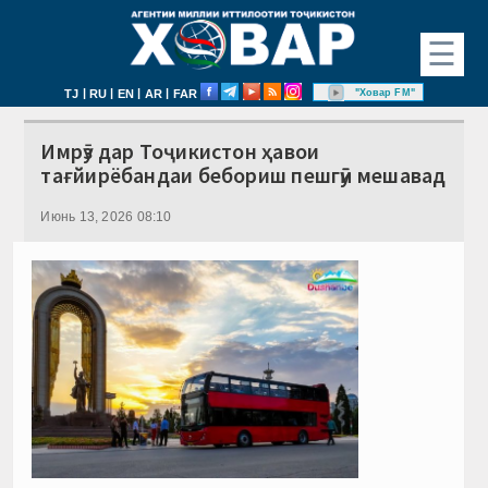
☰
|
|
|
|
"Ховар FM"
TJ
RU
EN
AR
FAR
Имрӯз дар Тоҷикистон ҳавои
тағйирёбандаи бебориш пешгӯӣ мешавад
Июнь 13, 2026 08:10