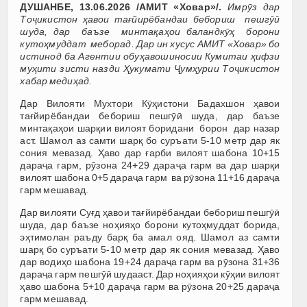
ДУШАНБЕ, 13.06.2026 /АМИТ «Ховар»/.
Имрӯз дар
Тоҷикистон ҳавои тағйирёбандаи бебориш пешгӯӣ
шуда, дар баъзе минтақаҳои баландкӯҳ борони
кутоҳмуддат меборад. Дар ин хусус АМИТ «Ховар» бо
истинод ба Агентии обуҳавошиносии Кумитаи ҳифзи
муҳити зисти назди Ҳукумати Ҷумҳурии Тоҷикистон
хабар медиҳад.
Дар Вилояти Мухтори Кӯҳистони Бадахшон ҳавои
тағйирёбандаи бебориш пешгӯӣ шуда, дар баъзе
минтақаҳои шарқии вилоят боридани борон дар назар
аст. Шамол аз самти шарқ бо суръати 5-10 метр дар як
сония мевазад. Ҳаво дар ғарби вилоят шабона 10+15
дараҷа гарм, рӯзона 24+29 дараҷа гарм ва дар шарқи
вилоят шабона 0+5 дараҷа гарм ва рӯзона 11+16 дараҷа
гарм мешавад.
Дар вилояти Суғд ҳавои тағйирёбандаи бебориш пешгӯӣ
шуда, дар баъзе ноҳияҳо борони кутоҳмуддат борида,
эҳтимолан раъду барқ ба амал ояд. Шамол аз самти
шарқ бо суръати 5-10 метр дар як сония мевазад. Ҳаво
дар водиҳо шабона 19+24 дараҷа гарм ва рӯзона 31+36
дараҷа гарм пешгӯӣ шудааст. Дар ноҳияҳои кӯҳии вилоят
ҳаво шабона 5+10 дараҷа гарм ва рӯзона 20+25 дараҷа
гарм мешавад.