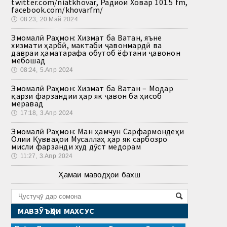
twitter.com/niatkhovar, Радиои Ховар 101.5 fm,
facebook.com/khovarfm/
🕔
08:23, 20.Май 2024
Эмомалӣ Раҳмон: Хизмат ба Ватан, яъне
хизмати ҳарбӣ, мактаби ҷавонмардӣ ва
давраи ҳаматарафа обутоб ёфтани ҷавонон
мебошад
🕔
08:24, 5.Апр 2024
Эмомалӣ Раҳмон: Хизмат ба Ватан – Модар
қарзи фарзандии ҳар як ҷавон ба ҳисоб
меравад
🕔
17:18, 3.Апр 2024
Эмомалӣ Раҳмон: Ман ҳамчун Сарфармондеҳи
Олии Қувваҳои Мусаллаҳ ҳар як сарбозро
мисли фарзанди худ дӯст медорам
🕔
11:27, 3.Апр 2024
Ҳамаи маводҳои бахш
МАВЗӮЪҲОИ МАХСУС