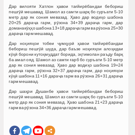
Дар вилояти Хатлон ҳавои тағйирёбандаи бебориш
пешгӯӣ мешавад. Шамол аз самти шарқ бо суръати 5-10
метр дар як сония мевазад. Ҳаво дар водиҳо шабона
20+25 дараҷа гарм, рӯзона 34+39 дараҷа гарм, дар
доманакӯҳҳо шабона 13+18 дараҷа гарм ва рӯзона 25+30
дараҷа гарм мешавад.
Дар ноҳияҳои тобеи ҷумҳурӣ ҳавои тағйирёбандаи
бебориш пешгӯӣ шуда, дар баъзе ноҳияҳои алоҳидаи
кӯҳӣ борони кутоҳмуддат борида, эҳтимолан раъду барқ
ба амал ояд. Шамол аз самти ғарб бо суръати 5-10 метр
дар як сония мевазад. Ҳаво дар водиҳо шабона 19+24
дараҷа гарм, рӯзона 32+37 дараҷа гарм, дар ноҳияҳои
кӯҳӣ шабона 11+16 дараҷа гарм ва рӯзона 26+31 дараҷа
гарм мешавад.
Дар шаҳри Душанбе ҳавои тағйирёбандаи бебориш
пешгӯӣ мешавад. Шамол аз самти шарқ бо суръати 5-10
метр дар як сония мевазад. Ҳаво шабона 21+23 дараҷа
гарм ва рӯзона 34+36 дараҷа гарм мешавад.