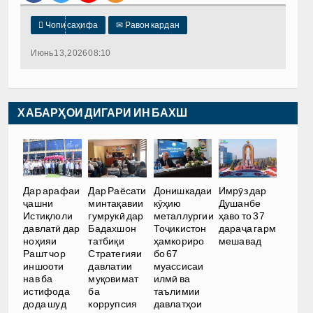

Чопи саҳифа
✉
Равон кардан
Июнь 13, 2026 08:10
ХАБАРҲОИ ДИГАРИ ИН БАХШ
Дар арафаи
Дар Раёсати
Донишкадаи
Имрӯз дар
ҷашни
минтақавии
кӯҳию
Душанбе
Истиқлоли
гумрукӣ дар
металлургии
ҳаво то 37
давлатӣ дар
Бадахшон
Тоҷикистон
дараҷа гарм
ноҳияи
татбиқи
ҳамкориро
мешавад
Рашт чор
Стратегияи
бо 67
иншооти
давлатии
муассисаи
нав ба
муқовимат
илмӣ ва
истифода
ба
таълимии
дода шуд
коррупсия
давлатҳои