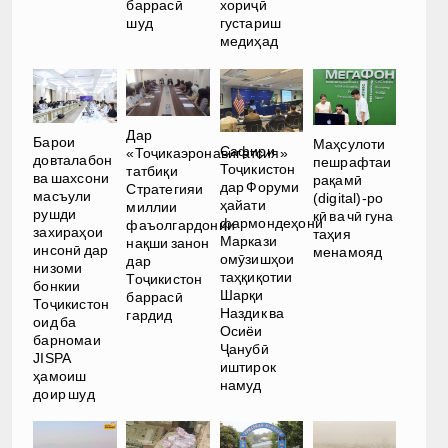
баррасӣ
хориҷӣ
шуд
густариш
медиҳад
Дар
Барои
Маҳсулоти
Сафири
«Тоҷикаэронавигатсия»
довталабон
пешрафтаи
Тоҷикистон
татбиқи
ва шахсони
рақамӣ
дар Форуми
Стратегияи
масъули
(digital)-ро
ҳайати
миллии
рушди
кӣ ва чӣ гуна
фармондеҳони
фаъолгардонии
захираҳои
таҳия
Маркази
нақши занон
инсонӣ дар
менамояд
омӯзишҳои
дар
низоми
таҳқиқотии
Тоҷикистон
бонкии
Шарқи
баррасӣ
Тоҷикистон
Наздик ва
гардид
оид ба
Осиёи
барномаи
Ҷанубӣ
JISPA
иштирок
ҳамоиш
намуд
доир шуд