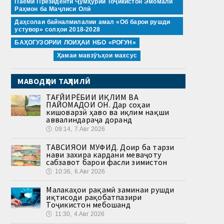
Паёми Президенти Ҷумҳурии Тоҷикистон Эмомалӣ
Раҳмон ба Маҷлиси Олӣ
Даҳсолаи байналмилалии амал «Об барои рушди
устувор» солҳои 2018-2028
БАҲОГУЗОРИИ ЛОИҲАИ НБО «РОҒУН»
Ҳамаи мавзӯъҳои махсус
МАВОДҲОИ ТАҲЛИЛӢ
ТАҒЙИРЁБИИ ИҚЛИМ ВА
ПАЙОМАДҲОИ ОН. Дар соҳаи
кишоварзӣ ҳаво ва иқлим нақши
аввалиндараҷа доранд
🕔
09:14, 7.Авг 2026
ТАВСИЯҲОИ МУФИД. Доир ба тарзи
нави захира кардани меваҷоту
сабзавот барои фасли зимистон
🕔
10:36, 6.Авг 2026
Малакаҳои рақамӣ заминаи рушди
иқтисоди рақобатпазири
Тоҷикистон мебошанд
🕔
11:30, 4.Авг 2026