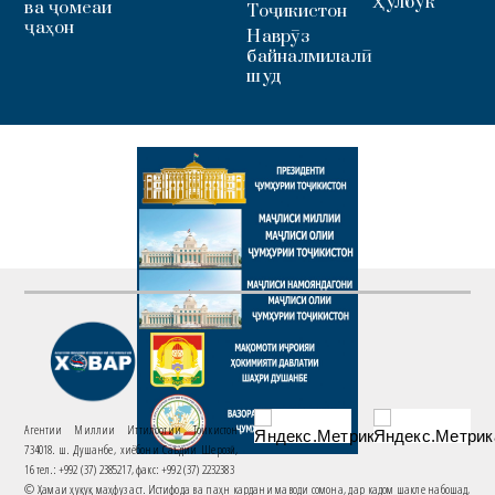
Ҳулбук
ва ҷомеаи
Тоҷикистон
ҷаҳон
Наврӯз
байналмилалӣ
шуд
Агентии Миллии Иттилоотии Тоҷикистон
734018. ш. Душанбе, хиёбони Саъдии Шерозӣ,
16 тел.: +992 (37) 2385217, факс: +992 (37) 2232383
© Ҳамаи ҳуқуқ маҳфуз аст. Истифода ва паҳн кардани маводи сомона, дар кадом шакле набошад,