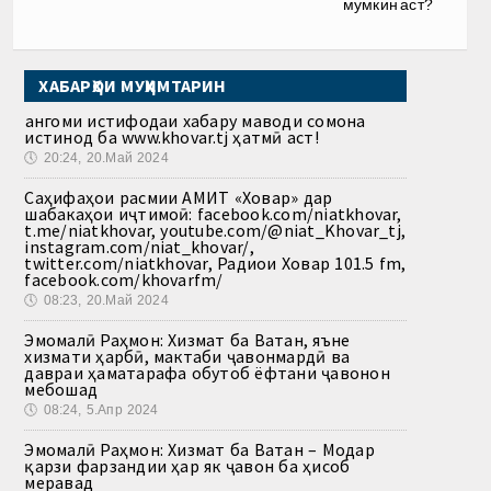
мумкин аст?
ХАБАРҲОИ МУҲИМТАРИН
Ҳангоми истифодаи хабару маводи сомона
истинод ба www.khovar.tj ҳатмӣ аст!
🕔
20:24, 20.Май 2024
Саҳифаҳои расмии АМИТ «Ховар» дар
шабакаҳои иҷтимоӣ: facebook.com/niatkhovar,
t.me/niatkhovar, youtube.com/@niat_Khovar_tj,
instagram.com/niat_khovar/,
twitter.com/niatkhovar, Радиои Ховар 101.5 fm,
facebook.com/khovarfm/
🕔
08:23, 20.Май 2024
Эмомалӣ Раҳмон: Хизмат ба Ватан, яъне
хизмати ҳарбӣ, мактаби ҷавонмардӣ ва
давраи ҳаматарафа обутоб ёфтани ҷавонон
мебошад
🕔
08:24, 5.Апр 2024
Эмомалӣ Раҳмон: Хизмат ба Ватан – Модар
қарзи фарзандии ҳар як ҷавон ба ҳисоб
меравад