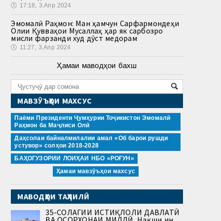
🕔
17:18, 3.Апр 2024
Эмомалӣ Раҳмон: Ман ҳамчун Сарфармондеҳи
Олии Қувваҳои Мусаллаҳ ҳар як сарбозро
мисли фарзанди худ дӯст медорам
🕔
11:27, 3.Апр 2024
Ҳамаи маводҳои бахш
МАВЗӮЪҲОИ МАХСУС
Паёми Президенти Ҷумҳурии Тоҷикистон Эмомалӣ
Раҳмон ба Маҷлиси Олӣ
Даҳсолаи байналмилалии амал «Об барои рушди
устувор» солҳои 2018-2028
БАҲОГУЗОРИИ ЛОИҲАИ НБО «РОҒУН»
Ҳамаи мавзӯъҳои махсус
МАВОДҲОИ ТАҲЛИЛӢ
35-СОЛАГИИ ИСТИҚЛОЛИ ДАВЛАТӢ
ВА ОСОРХОНАИ МИЛЛӢ. Нақши ин