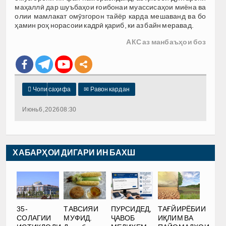
маҳаллӣ дар шуъбаҳои ғоибонаи муассисаҳои миёна ва
олии мамлакат омӯзгорон тайёр карда мешаванд ва бо
ҳамин роҳ норасоии кадрӣ қариб, ки аз байн меравад.
АКС аз манбаъҳои боз

Чопи саҳифа
✉
Равон кардан
Июнь 6, 2026 08:30
ХАБАРҲОИ ДИГАРИ ИН БАХШ
35-
ТАВСИЯИ
ПУРСИДЕД,
ТАҒЙИРЁБИИ
СОЛАГИИ
МУФИД.
ҶАВОБ
ИҚЛИМ ВА