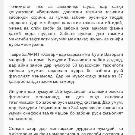
Тоҷикистон яке аз аввалинҳо шуда, дар сатҳи
қонунгузорӣ «Барномаи давлатии такмили таълими
забонҳои хориҷӣ, аз ҷумла забони русӣ»-ро тасдиқ
кардааст. Дар меъёрҳои давлатии таҳсилоти ибтидоӣ,
миёна ва олии касбӣ ба забони русӣ мақоми фанни
ҳатмӣ дода шудааст. Забони русиро дар тамоми
макотиби таҳсилоти умумии мамлакат, шуруъ аз синфи
дуюм меомӯзанд.
Тавре ба АМИТ «Ховар» дар маркази матбуоти Вазорати
маориф ва илми Ҷумҳурии Тоҷикистон хабар доданд,
дар айни замон дар ҷумҳурӣ 59 муассисаи таҳсилоти
миёнаи умумии таҳсилаш пурра бо забони русӣ
фаъолият менамояд. Дар ин муассисаҳо зиёда аз 37
ҳазор хонанда таҳсил менамояд.
Инчунин дар ҷумҳурӣ 185 муассисаи таълимии омехта
фаъолият менамоянд, ки дар онҳо синфҳои
таълимашон бо забони русӣ мавҷуд ҳастанд. Дар умум,
дар Ҷумҳурии Тоҷикистон дар 244 муассисаи таҳсилоти
умумӣ синфҳои таълимашон бо забони русӣ фаъолият
менамоянд.
Солҳои охир дар минтақаҳои дурдасти ҷумҳурӣ, ки
омӯзгорони ин фан намерасиданд, аз ҳисоби духтарони