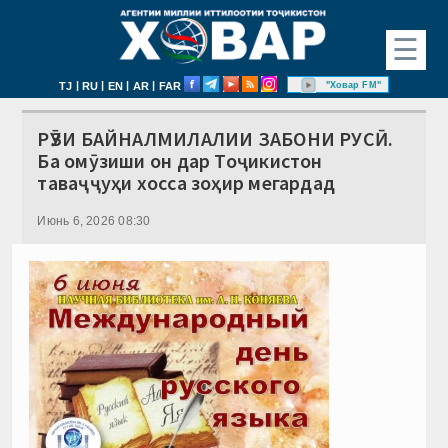
☰
|
|
|
|
"Ховар FM"
TJ
RU
EN
AR
FAR
РӮЗИ БАЙНАЛМИЛАЛИИ ЗАБОНИ РУСӢ.
Ба омӯзиши он дар Тоҷикистон
таваҷҷуҳи хосса зоҳир мегардад
Июнь 6, 2026 08:30