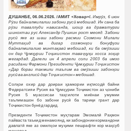
ДУШАНБЕ, 06.06.2026. /АМИТ «Ховар»/.
Имрӯз, 6 июн
Рӯзи байналмилалии забони русӣ мебошад. Ин сана ба
рӯзи таваллуди нависанда, шоир ва драматурги
шинохтаи рус Александр Пушкин рост меояд. Забони
русӣ яке аз шаш забони расмии Созмони Милали
Муттаҳид ва дигар созмонҳои бонуфузи
байналмилалию минтақавӣ мебошад, ки ба омӯзиши
он дар Ҷумҳурии Тоҷикистон таваҷҷуҳи хосса зоҳир
мегардад. Далели ин 4 апрели соли 2003 ба имзо
расидани Фармони Президенти Ҷумҳурии Тоҷикистон
«Дар бораи такмили таълим ва омӯзиши забонҳои
русӣ ва англисӣ дар Тоҷикистон» мебошад.
Солҳои охир дар доираи ҳамкории иқтисодӣ байни
Федератсияи Русия ва Ҷумҳурии Тоҷикистон аз ҷониби
Русия 5 муассисаи таҳсилоти миёнаи умумии
таълимашон бо забони русӣ ба тариқи грант дар
Тоҷикистон бунёд гардид.
Президенти Тоҷикистон муҳтарам Эмомалӣ Раҳмон
пайваста таъкид менамоянд, ки забондонии кормандони
давлатӣ яке аз омилҳои муҳими пешрафти кор маҳсуб
мешавад.