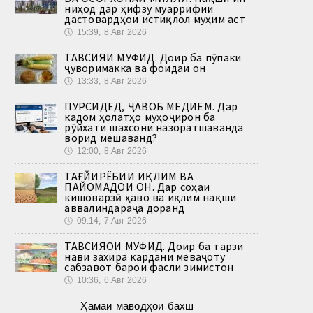
ниҳод дар ҳифзу муаррифии
дастовардҳои истиқлол муҳим аст
🕔
15:39, 8.Авг 2026
ТАВСИЯИ МУФИД. Доир ба пӯпаки
ҷуворимакка ва фоидаи он
🕔
13:33, 8.Авг 2026
ПУРСИДЕД, ҶАВОБ МЕДИҲЕМ. Дар
кадом ҳолатҳо муҳоҷирон ба
рӯйхати шахсони назоратшаванда
ворид мешаванд?
🕔
12:00, 8.Авг 2026
ТАҒЙИРЁБИИ ИҚЛИМ ВА
ПАЙОМАДҲОИ ОН. Дар соҳаи
кишоварзӣ ҳаво ва иқлим нақши
аввалиндараҷа доранд
🕔
09:14, 7.Авг 2026
ТАВСИЯҲОИ МУФИД. Доир ба тарзи
нави захира кардани меваҷоту
сабзавот барои фасли зимистон
🕔
10:36, 6.Авг 2026
Ҳамаи маводҳои бахш