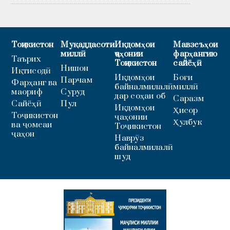
Тоҷикистон
Муқаддасоти
Иқдомҳои
Мавзеъҳои
миллӣ
ҷаҳонии
фарҳангию
Таърих
Тоҷикистон
сайёҳӣ
Нишон
Иқтисодӣ
Иқдомҳои
Боғи
Парчам
Фарҳанг ва
байналмилалӣ
миллӣ
маориф
Суруд
дар соҳаи об
Саразм
Сайёҳӣ
Пул
Иқдомҳои
Ҳисор
Тоҷикистон
ҷаҳонии
Ҳулбук
ва ҷомеаи
Тоҷикистон
ҷаҳон
Наврӯз
байналмилалӣ
шуд