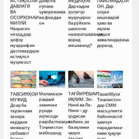
ИСТИҚЛОЛИ
Доир ба
МЕДИҲЕМ.
ПАЙОМАДҲОИ
ДАВЛАТӢ
пӯпаки
Дар кадом
ОН. Дар
ВА
ҷуворимакка
ҳолатҳо
соҳаи
ОСОРХОНАИ
ва фоидаи
муҳоҷирон
кишоварзӣ
МИЛЛӢ.
он
ба рӯйхати
ҳаво ва
Нақши ин
шахсони
иқлим
ниҳод дар
назоратшаванда
нақши
ҳифзу
ворид
аввалиндараҷа
муаррифии
мешаванд?
доранд
дастовардҳои
истиқлол
муҳим аст
Малакаҳои
ТАҒЙИРЁБИИ
ТАВСИЯҲОИ
Ташаббуси
рақамӣ
ИҚЛИМ. Эл-
МУФИД.
Тоҷикистон
заминаи
Нинё ва Ла-
Доир ба
дар СММ:
рушди
Ниня – ду
тарзи нави
масъулияти
иқтисоди
ҳодисаи
захира
байнинаслӣ
рақобатпазири
табиие, ки
кардани
ҳамчун
Тоҷикистон
ба иқлими
меваҷоту
парадигмаи
мебошанд
ҷаҳон
сабзавот
нави ҳуқуқи
таъсир
барои
сулҳ.