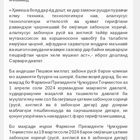
«Ҳамеша бояд дар ёд дошт, ки дар замони рушди пуравҷи
илму техника, технологияҳои нав, алалхусус
технологияҳои иттилоотӣ ва қувват гирифтани
равандҳои ҷаҳонишавӣ бе омӯзиши забонҳои хориҷӣ,
алалхусус забонҳои русӣ ва англисӣ тайёр кардани
мутахассисон ва коршиносони ҷавобгӯ ба талаботи
имрӯзаи ҷаҳонӣ, афзудани сарватҳои моддию маънавӣ
ва ишғол намудани мавқеи сазовор дар байни кишварҳои
пешрафтаи ҷаҳон хеле мушкил аст»,- иброз доштанд
Сарвари давлат .
Ба андешаи Пешвои миллат, забони русӣ барои ҷомеаи
мо аҳамияти бузурги на шиорӣ, балки воқеӣ дорад. Бо ин
мақсад бо Фармони Президенти Ҷумҳурии Тоҷикистон аз
1 апрели соли 2024 кормандони мақомоти давлатӣ,
худидоракунии маҳаллӣ ва ташкилоти давлатӣ ба
муҳлати яку ним сол ба омӯзиши ҳатмии забонҳои хориҷӣ
(русӣ, англисӣ ва ё забонҳои дигар) дар доираи
маблағҳои пешбинишуда ва сарчашмаҳои дигаре, ки
қонунгузорӣ манъ накардааст, фаро гирифта мешаванд.
Бо мақсади иҷрои Фармони Президенти Ҷумҳурии
Тоҷикистон аз 18 марти соли 2024 барои омӯзиши ҳатмии
забонҳои хориҷӣ (русӣ, англисӣ ва ё забонҳои дигар)