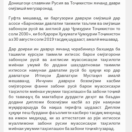
Донишгоҳи славянии Русия ва Тоҷикистон якчанд даври
омӯзишӣ мегузаронад.
Гуфта мешавад, ки баргузории даврҳои омӯзишӣ дар
асоси «Барномаи давлатии такмили таълим ва омӯзиши
забонҳои русӣ ва англисӣ дар Ҷумҳурии Тоҷикистон то
соли 2030», ки бо Қарори Ҳукумати Ҷумҳурии Тоҷикистон
аз 30 августи соли 2019 тасдиқ шудааст, амалӣ мешавад.
Дар доираи ин даврҳо якчанд чорабиниҳо бахшида ба
ташкили курсҳои такмили ихтисос барои омӯзгорони
забонҳои русӣ ва англисии муассисаҳои таҳсилоти
миёнаи умумӣ бо додани шаҳодатномаи такмили
ихтисоси намунаи давлатии русӣ бо ҳуқуқи кор дар
давлатҳои Иттиҳои Давлатҳои Мустақил амалӣ
мешаванд. Инчунин даврҳои бозомӯзии касбии
омӯзгорони фанни забони русӣ барои муассисаҳои
таҳсилоти миёнаи умумии таҳсилашон ба забони тоҷикӣ
бо таваҷҷуҳ ба мактабҳои дурдасти деҳот ва баъдан
додани дипломи бозомӯзии касбӣ аз рӯи намунаи
муқарраршуда ба нақша гирифта шудааст. Диплом
ҳуқуқи пеш бурдани фаъолияти касбиро тасдиқ мекунад
ва имкон медиҳад, ки аз аттестатсия аз рӯи ихтисоси
муаллимони забони русии муассисаҳои таҳсилоти
миёнаи умумии таҳсилашон ба забони тоҷикӣ гузарад.