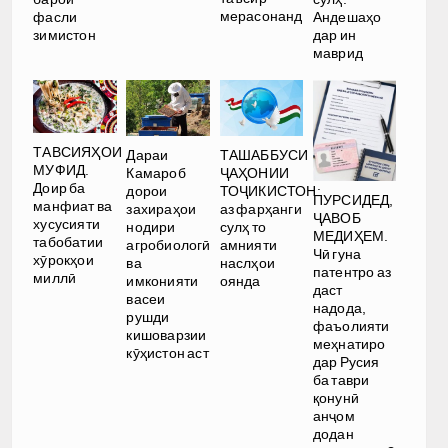
мерасонанд
фасли
Андешаҳо
зимистон
дар ин
маврид
ТАВСИЯҲОИ
Дараи
ТАШАББУСИ
МУФИД.
Камароб
ҶАҲОНИИ
Доир ба
дорои
ТОҶИКИСТОН:
ПУРСИДЕД,
манфиат ва
захираҳои
аз фарҳанги
ҶАВОБ
хусусияти
нодири
сулҳ то
МЕДИҲЕМ.
табобатии
агробиологӣ
амнияти
Чӣ гуна
хӯрокҳои
ва
наслҳои
патентро аз
миллӣ
имконияти
оянда
даст
васеи
надода,
рушди
фаъолияти
кишоварзии
меҳнатиро
кӯҳистон аст
дар Русия
ба таври
қонунӣ
анҷом
додан