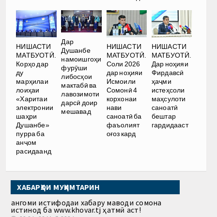
Дар
НИШАСТИ
НИШАСТИ
НИШАСТИ
Душанбе
МАТБУОТӢ.
МАТБУОТӢ.
МАТБУОТӢ.
намоишгоҳи
Корҳо дар
Соли 2026
Дар ноҳияи
фурӯши
ду
дар ноҳияи
Фирдавсӣ
либосҳои
марҳилаи
Исмоили
ҳаҷми
мактабӣ ва
лоиҳаи
Сомонӣ 4
истеҳсоли
лавозимоти
«Харитаи
корхонаи
маҳсулоти
дарсӣ доир
электронии
нави
саноатӣ
мешавад
шаҳри
саноатӣ ба
бештар
Душанбе»
фаъолият
гардидааст
пурра ба
оғоз кард
анҷом
расидаанд
ХАБАРҲОИ МУҲИМТАРИН
Ҳангоми истифодаи хабару маводи сомона
истинод ба www.khovar.tj ҳатмӣ аст!