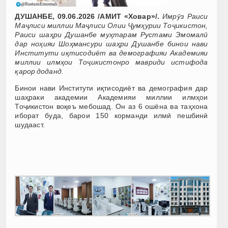
ДУШАНБЕ, 09.06.2026 /АМИТ «Ховар»/.
Имрӯз Раиси
Маҷлиси миллии Маҷлиси Олии Ҷумҳурии Тоҷикистон,
Раиси шаҳри Душанбе муҳтарам Рустами Эмомалӣ
дар ноҳияи Шоҳмансури шаҳри Душанбе бинои нави
Институти иқтисодиёт ва демографияи Академияи
миллии илмҳои Тоҷикистонро мавриди истифода
қарор доданд.
Бинои нави Институти иқтисодиёт ва демография дар
шаҳраки академии Академияи миллии илмҳои
Тоҷикистон воқеъ мебошад. Он аз 6 ошёна ва таҳхона
иборат буда, барои 150 корманди илмӣ пешбинӣ
шудааст.