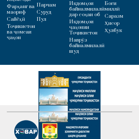
Иқдомҳои
Боғи
Парчам
Фарҳанг ва
байналмилалӣ
миллӣ
маориф
Суруд
дар соҳаи об
Саразм
Сайёҳӣ
Пул
Иқдомҳои
Ҳисор
Тоҷикистон
ҷаҳонии
Ҳулбук
ва ҷомеаи
Тоҷикистон
ҷаҳон
Наврӯз
байналмилалӣ
шуд