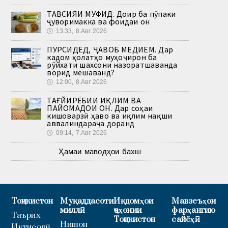
ТАВСИЯИ МУФИД. Доир ба пӯпаки
ҷуворимакка ва фоидаи он
🕔
13:33, 8.Авг 2026
ПУРСИДЕД, ҶАВОБ МЕДИҲЕМ. Дар
кадом ҳолатҳо муҳоҷирон ба
рӯйхати шахсони назоратшаванда
ворид мешаванд?
🕔
12:00, 8.Авг 2026
ТАҒЙИРЁБИИ ИҚЛИМ ВА
ПАЙОМАДҲОИ ОН. Дар соҳаи
кишоварзӣ ҳаво ва иқлим нақши
аввалиндараҷа доранд
🕔
09:14, 7.Авг 2026
Ҳамаи маводҳои бахш
Тоҷикистон
Муқаддасоти
Иқдомҳои
Мавзеъҳои
миллӣ
ҷаҳонии
фарҳангию
Таърих
Тоҷикистон
сайёҳӣ
Нишон
Иқтисодӣ