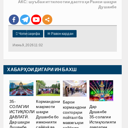
АКС: шуъбаи иттилоотии дастгоҳи Раиси шаҳри
Душанбе

Чопи саҳифа
✉
Равон кардан
Июнь 9, 2026 11:02
ХАБАРҲОИ ДИГАРИ ИН БАХШ
35-
Кормандони
Барои
Дар
СОЛАГИИ
мақомоти
кормандони
Душанбе
ИСТИҚЛОЛИ
шаҳри
сохторҳои
35-солагии
ДАВЛАТӢ.
Душанбе бо
пойтахт ба
Истиқлолияти
Дар шаҳри
имконияти
мавзеъҳои
давлатии
Душанбе
сайёҳӣ ва
сайёҳии