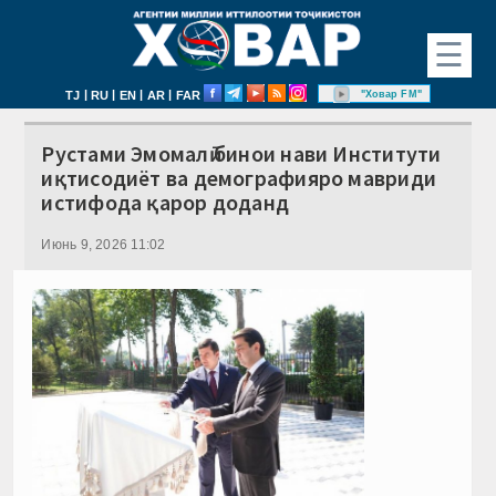
☰
|
|
|
|
"Ховар FM"
TJ
RU
EN
AR
FAR
Рустами Эмомалӣ бинои нави Институти
иқтисодиёт ва демографияро мавриди
истифода қарор доданд
Июнь 9, 2026 11:02