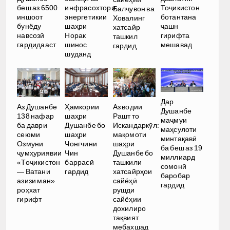
Тоҷикистон
беш аз 6500
инфрасохтори
Балҷувон ва
ботантана
иншоот
энергетикии
Ховалинг
ҷашн
бунёду
шаҳри
хатсайр
гирифта
навсозӣ
Норак
ташкил
мешавад
гардидааст
шинос
гардид
шуданд
Дар
Аз Душанбе
Ҳамкории
Аз водии
Душанбе
138 нафар
шаҳри
Рашт то
маҷмуи
ба даври
Душанбе бо
Искандаркӯл:
маҳсулоти
сеюми
шаҳри
мақомоти
минтақавӣ
Озмуни
Чонгчини
шаҳри
ба беш аз 19
ҷумҳуриявии
Чин
Душанбе бо
миллиард
«Тоҷикистон
баррасӣ
ташкили
сомонӣ
— Ватани
гардид
хатсайрҳои
баробар
азизи ман»
сайёҳӣ
гардид
роҳхат
рушди
гирифт
сайёҳии
дохилиро
тақвият
мебахшад