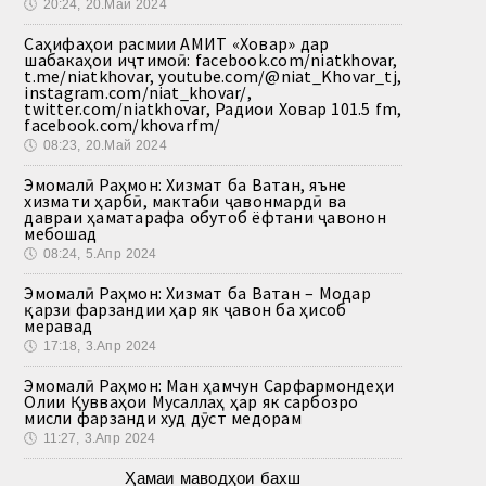
🕔
20:24, 20.Май 2024
Саҳифаҳои расмии АМИТ «Ховар» дар
шабакаҳои иҷтимоӣ: facebook.com/niatkhovar,
t.me/niatkhovar, youtube.com/@niat_Khovar_tj,
instagram.com/niat_khovar/,
twitter.com/niatkhovar, Радиои Ховар 101.5 fm,
facebook.com/khovarfm/
🕔
08:23, 20.Май 2024
Эмомалӣ Раҳмон: Хизмат ба Ватан, яъне
хизмати ҳарбӣ, мактаби ҷавонмардӣ ва
давраи ҳаматарафа обутоб ёфтани ҷавонон
мебошад
🕔
08:24, 5.Апр 2024
Эмомалӣ Раҳмон: Хизмат ба Ватан – Модар
қарзи фарзандии ҳар як ҷавон ба ҳисоб
меравад
🕔
17:18, 3.Апр 2024
Эмомалӣ Раҳмон: Ман ҳамчун Сарфармондеҳи
Олии Қувваҳои Мусаллаҳ ҳар як сарбозро
мисли фарзанди худ дӯст медорам
🕔
11:27, 3.Апр 2024
Ҳамаи маводҳои бахш