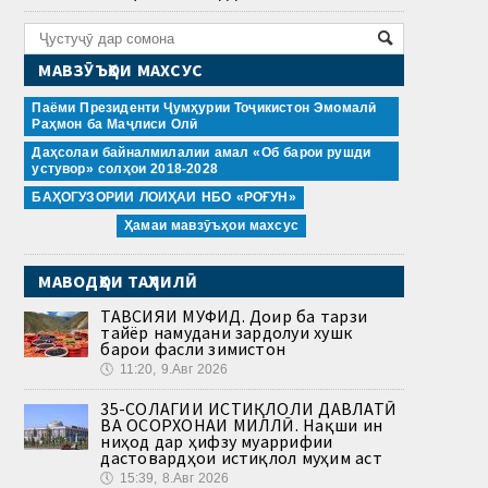
МАВЗӮЪҲОИ МАХСУС
Паёми Президенти Ҷумҳурии Тоҷикистон Эмомалӣ
Раҳмон ба Маҷлиси Олӣ
Даҳсолаи байналмилалии амал «Об барои рушди
устувор» солҳои 2018-2028
БАҲОГУЗОРИИ ЛОИҲАИ НБО «РОҒУН»
Ҳамаи мавзӯъҳои махсус
МАВОДҲОИ ТАҲЛИЛӢ
ТАВСИЯИ МУФИД. Доир ба тарзи
тайёр намудани зардолуи хушк
барои фасли зимистон
🕔
11:20, 9.Авг 2026
35-СОЛАГИИ ИСТИҚЛОЛИ ДАВЛАТӢ
ВА ОСОРХОНАИ МИЛЛӢ. Нақши ин
ниҳод дар ҳифзу муаррифии
дастовардҳои истиқлол муҳим аст
🕔
15:39, 8.Авг 2026