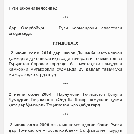
Рӯзи ҷаҳонии велосипед
***
Дар Озарбойҷон — Рӯзи кормандони авиатсияи
шаҳрвандӣ.
РӮЙДОДҲО:
2 июни соли 2014
дар шаҳри Душанбе масъалаҳои
ҳамкории дуҷонибаи иқтисодӣ-тиҷоратии Тоҷикистон ва
Гурҷистон баррасӣ гардида, ба мустаҳкам намудани
ҳамкории мутақобили судманди ду давлат таваҷҷуҳи
махсус зоҳир карда шуд.
***
2 июни соли 2004
Парлумони Тоҷикистон Қонуни
Ҷумҳурии Тоҷикистон «Оид ба бекор намудани ҳукми
қатл дар Ҷумҳурии Тоҷикистон»-ро қабул кард.
***
2 июни соли 2009
аввалин намояндагии бонки Русия
дар Тоҷикистон «Росселхозбанк» ба фаъолият шуруъ