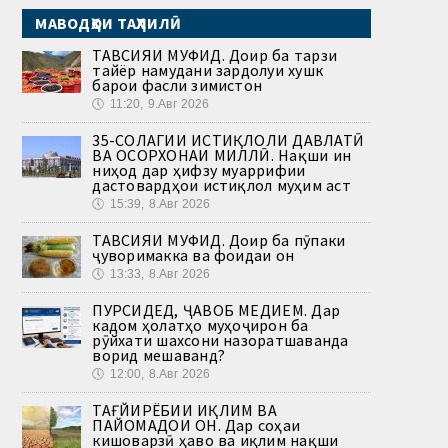
МАВОДҲОИ ТАҲЛИЛӢ
ТАВСИЯИ МУФИД. Доир ба тарзи
тайёр намудани зардолуи хушк
барои фасли зимистон
🕔
11:20, 9.Авг 2026
35-СОЛАГИИ ИСТИҚЛОЛИ ДАВЛАТӢ
ВА ОСОРХОНАИ МИЛЛӢ. Нақши ин
ниҳод дар ҳифзу муаррифии
дастовардҳои истиқлол муҳим аст
🕔
15:39, 8.Авг 2026
ТАВСИЯИ МУФИД. Доир ба пӯпаки
ҷуворимакка ва фоидаи он
🕔
13:33, 8.Авг 2026
ПУРСИДЕД, ҶАВОБ МЕДИҲЕМ. Дар
кадом ҳолатҳо муҳоҷирон ба
рӯйхати шахсони назоратшаванда
ворид мешаванд?
🕔
12:00, 8.Авг 2026
ТАҒЙИРЁБИИ ИҚЛИМ ВА
ПАЙОМАДҲОИ ОН. Дар соҳаи
кишоварзӣ ҳаво ва иқлим нақши