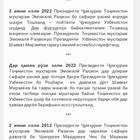
***
2 июни соли 2022
Президенти Ҷумҳурии Тоҷикистон
муҳтарам Эмомалӣ Раҳмон бо сафари расмӣ вориди
шаҳри Тошканд – пойтахти Ҷумҳурии Узбекистон
шуданд. Дар фурудгоҳи байналмилалии Тошканд
меҳмони олимақом- Президенти Тоҷикистон муҳтарам
Эмомалӣ Раҳмонро Президенти Узбекистон муҳтарам
Шавкат Мирзиёев гарму самимӣ истиқбол гирифтанд.
***
Дар ҳамин рӯзи соли 2022
Президенти Ҷумҳурии
Тоҷикистон муҳтарам Эмомалӣ Раҳмон дар доираи
сафари расмӣ дар толори Қасри Президенти Ҷумҳурии
Узбекистон бо Роҳбари ин давлати дӯст Шавкат
Мирзиёев ба таври маҷозӣ бо пахши тугмаи рамзӣ ба
оғози татбиқи лоиҳаи муштарак байни Тоҷикистон ва
Узбекистон доир ба сохтмони неругоҳҳои барқи обӣ дар
ҳавзаи дарёи Зарафшон асос гузоштанд.
***
2 июни соли 2012
Президенти Ҷумҳурии Тоҷикистон
муҳтарам Эмомалӣ Раҳмон дар ҷараёни сафари
давлатӣ ба Ҷумҳурии Мардумии Чин ба Маркази