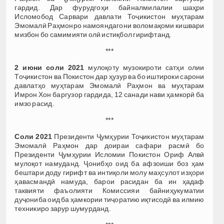
гардид. Дар фурудгоҳи байналмилалии шаҳри
Исломобод Сарвари давлати Тоҷикистон муҳтарам
Эмомалӣ Раҳмонро намояндагони воломақоми кишвари
мизбон бо самимияти олӣ истиқбол гирифтанд.
***
2 июни соли 2021
мулоқоту музокироти сатҳи олии
Тоҷикистон ва Покистон дар ҳузур ва бо иштироки сарони
давлатҳо муҳтарам Эмомалӣ Раҳмон ва муҳтарам
Имрон Хон баргузор гардида, 12 санади нави ҳамкорӣ ба
имзо расид.
***
Соли 2021
Президенти Ҷумҳурии Тоҷикистон муҳтарам
Эмомалӣ Раҳмон дар доираи сафари расмӣ бо
Президенти Ҷумҳурии Исломии Покистон Ориф Алвӣ
мулоқот намуданд. Ҷонибҳо оид ба афзоиши боз ҳам
бештари доду гирифт ва интиқоли молу маҳсулот изҳори
ҳавасмандӣ намуда, барои расидан ба ин ҳадаф
таквияти фаъолияти Комиссияи байниҳукуматии
дуҷониба оид ба ҳамкории тиҷоратию иқтисодӣ ва илмию
техникиро зарур шумурданд.