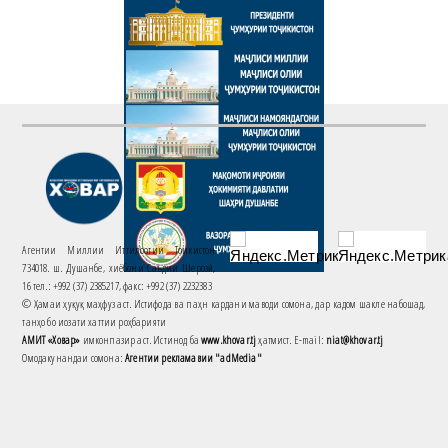
Агентии Миллии Иттилоотии Тоҷикистон
734018. ш. Душанбе, хиёбони Саъдии Шерозӣ,
16 тел.: +992 (37) 2385217, факс: +992 (37) 2232383
© Ҳамаи ҳуқуқ маҳфуз аст. Истифода ва паҳн кардани маводи сомона, дар кадом шакле набошад,
танҳо бо иҷозати хаттии роҳбарияти
АМИТ «Ховар»
имконпазир аст. Истинод ба
www.khovar.tj
ҳатмист. E-mail:
niat@khovar.tj
Омодакунандаи сомона:
Агентии рекламавии "adMedia"