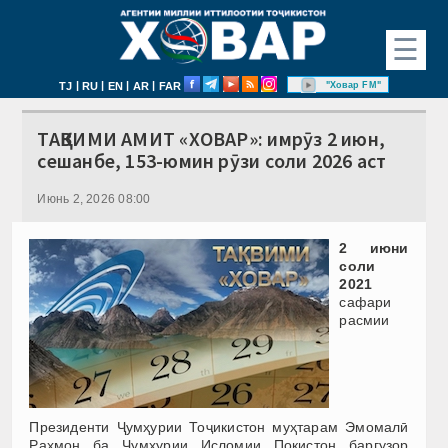
☰
|
|
|
|
"Ховар FM"
TJ
RU
EN
AR
FAR
ТАҚВИМИ АМИТ «ХОВАР»: имрӯз 2 июн,
сешанбе, 153-юмин рӯзи соли 2026 аст
Июнь 2, 2026 08:00
2 июни
соли
2021
сафари
расмии
Президенти Ҷумҳурии Тоҷикистон муҳтарам Эмомалӣ
Раҳмон ба Ҷумҳурии Исломии Покистон баргузор