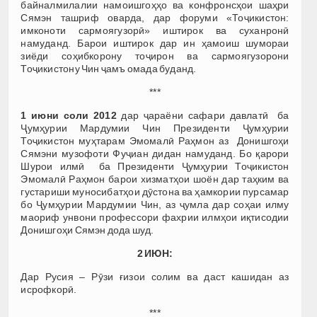
байналмилалии намоишгоҳҳо ва конфронсҳои шаҳри
Сямэн ташриф оварда, дар форуми «Тоҷикистон:
имконоти сармоягузорӣ» иштирок ва суханронӣ
намуданд. Барои иштирок дар ин ҳамоиш шумораи
зиёди соҳибкорону тоҷирон ва сармоягузорони
Тоҷикистону Чин ҷамъ омада буданд.
***
1 июни соли 2012
дар ҷараёни сафари давлатӣ ба
Ҷумҳурии Мардумии Чин Президенти Ҷумҳурии
Тоҷикистон муҳтарам Эмомалӣ Раҳмон аз Донишгоҳи
Сямэни музофоти Фуҷиан дидан намуданд. Бо қарори
Шурои илмӣ ба Президенти Ҷумҳурии Тоҷикистон
Эмомалӣ Раҳмон барои хизматҳои шоён дар таҳким ва
густариши муносибатҳои дӯстона ва ҳамкории пурсамар
бо Ҷумҳурии Мардумии Чин, аз ҷумла дар соҳаи илму
маориф унвони профессори фахрии илмҳои иқтисодии
Донишгоҳи Сямэн дода шуд.
2 ИЮН:
Дар Русия – Рӯзи ғизои солим ва даст кашидан аз
исрофкорӣ.
***