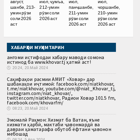
август,
июл, ҷумъа,
июл,
июл,
шанбе, 213-
212-умин
панҷшанбе,
чоршанбе,
умин рӯзи
рӯзи соли
211-умин
210-умин
соли 2026
2026 аст
рӯзи соли
рӯзи соли
аст
2026 аст
2026 аст
ХАБАРҲОИ МУҲИМТАРИН
Ҳангоми истифодаи хабару маводи сомона
истинод ба www.khovar.tj ҳатмӣ аст!
🕔
20:24, 20.Май 2024
Саҳифаҳои расмии АМИТ «Ховар» дар
шабакаҳои иҷтимоӣ: facebook.com/niatkhovar,
t.me/niatkhovar, youtube.com/@niat_Khovar_tj,
instagram.com/niat_khovar/,
twitter.com/niatkhovar, Радиои Ховар 101.5 fm,
facebook.com/khovarfm/
🕔
08:23, 20.Май 2024
Эмомалӣ Раҳмон: Хизмат ба Ватан, яъне
хизмати ҳарбӣ, мактаби ҷавонмардӣ ва
давраи ҳаматарафа обутоб ёфтани ҷавонон
мебошад
🕔
08:24, 5.Апр 2024