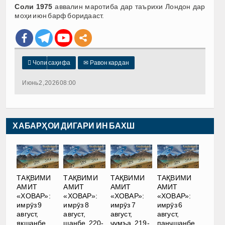
Соли 1975
аввалин маротиба дар таърихи Лондон дар
моҳи июн барф боридааст.

Чопи саҳифа
✉
Равон кардан
Июнь 2, 2026 08:00
ХАБАРҲОИ ДИГАРИ ИН БАХШ
ТАҚВИМИ
ТАҚВИМИ
ТАҚВИМИ
ТАҚВИМИ
АМИТ
АМИТ
АМИТ
АМИТ
«ХОВАР»:
«ХОВАР»:
«ХОВАР»:
«ХОВАР»:
имрӯз 9
имрӯз 8
имрӯз 7
имрӯз 6
август,
август,
август,
август,
якшанбе,
шанбе, 220-
ҷумъа, 219-
панҷшанбе,