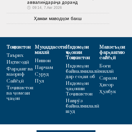
аввалиндараҷа доранд
🕔
09:14, 7.Авг 2026
Ҳамаи маводҳои бахш
Тоҷикистон
Муқаддасоти
Иқдомҳои
Мавзеъҳои
миллӣ
ҷаҳонии
фарҳангию
Таърих
Тоҷикистон
сайёҳӣ
Нишон
Иқтисодӣ
Иқдомҳои
Боғи
Парчам
Фарҳанг ва
байналмилалӣ
миллӣ
маориф
Суруд
дар соҳаи об
Саразм
Сайёҳӣ
Пул
Иқдомҳои
Ҳисор
Тоҷикистон
ҷаҳонии
Ҳулбук
ва ҷомеаи
Тоҷикистон
ҷаҳон
Наврӯз
байналмилалӣ
шуд