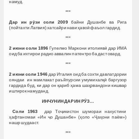
намуд.
***
Дар ин рӯзи соли 2009
байни Душанбе ва Рига
(пойтахти Латвия) хатсайри нави ҳавоӣ фаъол гардид.
***
2 июни соли 1896
Гулелмо Маркони итолиявӣ дар ИМА
оид ба ихтирои радио аввалин патентро ба даст овард.
***
2 июни соли 1946
дар Италия оид ба сохти давлатдории
ояндаи ин мамлакат раъйпурсии умумихалқӣ баргузор
гардида буд, ки дар он қариб ҳама шаҳрвандони кишвар
иштирок намуданд.
ИНЧУНИН ДАР ИН РӮЗ…
Соли 1963
дар Тоҷикистон шумораи нахустини
ҳафтаномаи «Ин ҷо Душанбе» (ҳоло «Ҷаҳони паём»)
нашр шудааст.
***