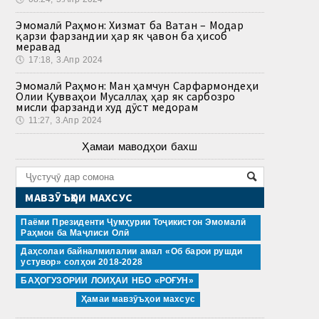
Эмомалӣ Раҳмон: Хизмат ба Ватан – Модар
қарзи фарзандии ҳар як ҷавон ба ҳисоб
меравад
🕔
17:18, 3.Апр 2024
Эмомалӣ Раҳмон: Ман ҳамчун Сарфармондеҳи
Олии Қувваҳои Мусаллаҳ ҳар як сарбозро
мисли фарзанди худ дӯст медорам
🕔
11:27, 3.Апр 2024
Ҳамаи маводҳои бахш
МАВЗӮЪҲОИ МАХСУС
Паёми Президенти Ҷумҳурии Тоҷикистон Эмомалӣ
Раҳмон ба Маҷлиси Олӣ
Даҳсолаи байналмилалии амал «Об барои рушди
устувор» солҳои 2018-2028
БАҲОГУЗОРИИ ЛОИҲАИ НБО «РОҒУН»
Ҳамаи мавзӯъҳои махсус