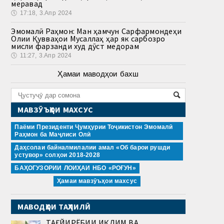
меравад
🕔
17:18, 3.Апр 2024
Эмомалӣ Раҳмон: Ман ҳамчун Сарфармондеҳи
Олии Қувваҳои Мусаллаҳ ҳар як сарбозро
мисли фарзанди худ дӯст медорам
🕔
11:27, 3.Апр 2024
Ҳамаи маводҳои бахш
МАВЗӮЪҲОИ МАХСУС
Паёми Президенти Ҷумҳурии Тоҷикистон Эмомалӣ
Раҳмон ба Маҷлиси Олӣ
Даҳсолаи байналмилалии амал «Об барои рушди
устувор» солҳои 2018-2028
БАҲОГУЗОРИИ ЛОИҲАИ НБО «РОҒУН»
Ҳамаи мавзӯъҳои махсус
МАВОДҲОИ ТАҲЛИЛӢ
ТАҒЙИРЁБИИ ИҚЛИМ ВА