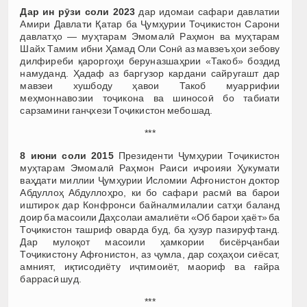
Дар ин рӯзи соли 2023
дар идомаи сафари давлатии
Амири Давлати Қатар ба Ҷумҳурии Тоҷикистон Сарони
давлатҳо — муҳтарам Эмомалӣ Раҳмон ва муҳтарам
Шайх Тамим ибни Ҳамад Оли Сонӣ аз мавзеъҳои зебову
дилфиреби қароргоҳи беруназшаҳрии «Такоб» боздид
намуданд. Ҳадаф аз баргузор кардани сайругашт дар
мавзеи хушбоду ҳавои Такоб муаррифии
меҳмоннавозии тоҷикона ва шиносоӣ бо табиати
сарзамини ганҷхези Тоҷикистон мебошад.
***
8 июни соли 2015
Президенти Ҷумҳурии Тоҷикистон
муҳтарам Эмомалӣ Раҳмон Раиси иҷроияи Ҳукумати
ваҳдати миллии Ҷумҳурии Исломии Афғонистон доктор
Абдуллоҳ Абдуллоҳро, ки бо сафари расмӣ ва барои
иштирок дар Конфронси байналмилалии сатҳи баланд
доир ба масоили Даҳсолаи амалиёти «Об барои ҳаёт» ба
Тоҷикистон ташриф оварда буд, ба ҳузур пазируфтанд.
Дар мулоқот масоили ҳамкории бисёрҷанбаи
Тоҷикистону Афғонистон, аз ҷумла, дар соҳаҳои сиёсат,
амният, иқтисодиёту иҷтимоиёт, маориф ва ғайра
баррасӣ шуд.
***