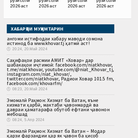
рӯзи соли
рӯзи соли
рӯзи соли
рӯзи соли
2026 аст
2026 аст
2026 аст
2026 аст
ХАБАРҲОИ МУҲИМТАРИН
Ҳангоми истифодаи хабару маводи сомона
истинод ба www.khovar.tj ҳатмӣ аст!
🕔
20:24, 20.Май 2024
Саҳифаҳои расмии АМИТ «Ховар» дар
шабакаҳои иҷтимоӣ: facebook.com/niatkhovar,
t.me/niatkhovar, youtube.com/@niat_Khovar_tj,
instagram.com/niat_khovar/,
twitter.com/niatkhovar, Радиои Ховар 101.5 fm,
facebook.com/khovarfm/
🕔
08:23, 20.Май 2024
Эмомалӣ Раҳмон: Хизмат ба Ватан, яъне
хизмати ҳарбӣ, мактаби ҷавонмардӣ ва
давраи ҳаматарафа обутоб ёфтани ҷавонон
мебошад
🕔
08:24, 5.Апр 2024
Эмомалӣ Раҳмон: Хизмат ба Ватан – Модар
қарзи фарзандии ҳар як ҷавон ба ҳисоб