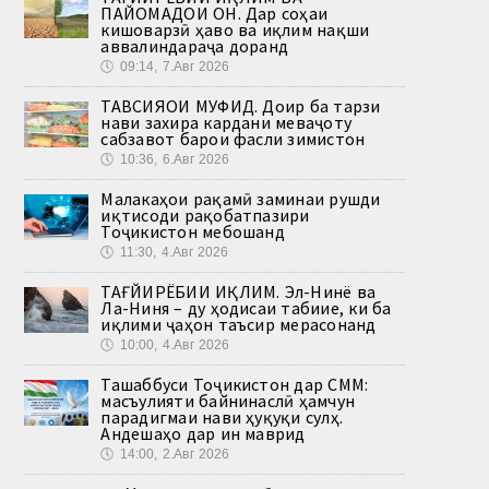
ПАЙОМАДҲОИ ОН. Дар соҳаи
кишоварзӣ ҳаво ва иқлим нақши
аввалиндараҷа доранд
🕔
09:14, 7.Авг 2026
ТАВСИЯҲОИ МУФИД. Доир ба тарзи
нави захира кардани меваҷоту
сабзавот барои фасли зимистон
🕔
10:36, 6.Авг 2026
Малакаҳои рақамӣ заминаи рушди
иқтисоди рақобатпазири
Тоҷикистон мебошанд
🕔
11:30, 4.Авг 2026
ТАҒЙИРЁБИИ ИҚЛИМ. Эл-Нинё ва
Ла-Ниня – ду ҳодисаи табиие, ки ба
иқлими ҷаҳон таъсир мерасонанд
🕔
10:00, 4.Авг 2026
Ташаббуси Тоҷикистон дар СММ:
масъулияти байнинаслӣ ҳамчун
парадигмаи нави ҳуқуқи сулҳ.
Андешаҳо дар ин маврид
🕔
14:00, 2.Авг 2026