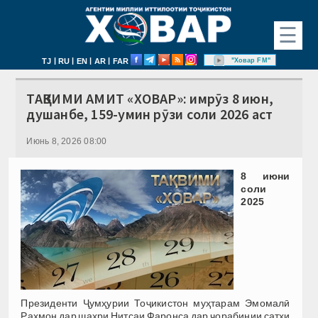
☰
|
|
|
|
"Ховар FM"
TJ
RU
EN
AR
FAR
ТАҚВИМИ АМИТ «ХОВАР»: имрӯз 8 июн,
душанбе, 159-умин рӯзи соли 2026 аст
Июнь 8, 2026 08:00
8 июн
и
соли
2025
Президенти Ҷумҳурии Тоҷикистон муҳтарам Эмомалӣ
Раҳмон дар шаҳри Нитсаи Фаронса дар чорабинии сатҳи