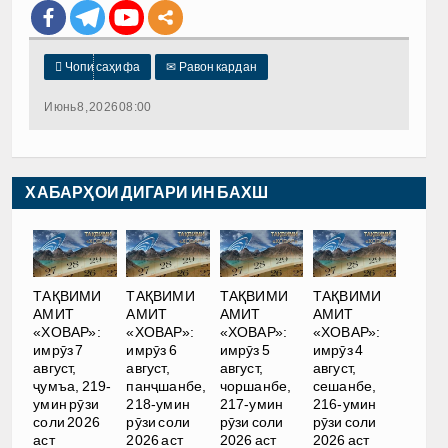

Чопи саҳифа
✉
Равон кардан
Июнь 8, 2026 08:00
ХАБАРҲОИ ДИГАРИ ИН БАХШ
ТАҚВИМИ
ТАҚВИМИ
ТАҚВИМИ
ТАҚВИМИ
АМИТ
АМИТ
АМИТ
АМИТ
«ХОВАР»:
«ХОВАР»:
«ХОВАР»:
«ХОВАР»:
имрӯз 7
имрӯз 6
имрӯз 5
имрӯз 4
август,
август,
август,
август,
ҷумъа, 219-
панҷшанбе,
чоршанбе,
сешанбе,
умин рӯзи
218-умин
217-умин
216-умин
соли 2026
рӯзи соли
рӯзи соли
рӯзи соли
аст
2026 аст
2026 аст
2026 аст