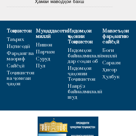
Ҳамаи маводҳои бахш
Тоҷикистон
Муқаддасоти
Иқдомҳои
Мавзеъҳои
миллӣ
ҷаҳонии
фарҳангию
Таърих
Тоҷикистон
сайёҳӣ
Нишон
Иқтисодӣ
Иқдомҳои
Боғи
Парчам
Фарҳанг ва
байналмилалӣ
миллӣ
маориф
Суруд
дар соҳаи об
Саразм
Сайёҳӣ
Пул
Иқдомҳои
Ҳисор
Тоҷикистон
ҷаҳонии
Ҳулбук
ва ҷомеаи
Тоҷикистон
ҷаҳон
Наврӯз
байналмилалӣ
шуд