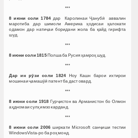
***
8 июни соли 1784
дар Каролинаи Ҷанубӣ аввалин
маротиба дар шимоли Америка ҳодисаи ҳалокати
одамон дар натиҷаи боридани жола ба қайд гирифта
шуд.
***
8 июни соли 1815
Полша ба Русия ҳамроҳ шуд.
***
Дар ин рӯзи соли 1824
Ноу Кашн барои ихтирои
мошинаи ҷамашӯӣ патент ба даст овард.
***
8 июни соли 1918
Гурҷистон ва Арманистон бо Олмон
аҳдномаи сулҳ имзо карданд.
***
8 июни соли 2006
ширкати Microsoft санҷиши тестии
WindowsVista-ро ба роҳ монд.