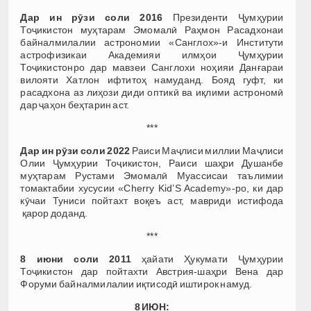
Дар ин рӯзи соли 2016
Президенти Ҷумҳурии
Тоҷикистон муҳтарам Эмомалӣ Раҳмон Расадхонаи
байналмилалии астрономии «Санглох»-и Институти
астрофизикаи Академияи илмҳои Ҷумҳурии
Тоҷикистонро дар мавзеи Санглохи ноҳияи Данғараи
вилояти Хатлон ифтитоҳ намуданд. Бояд гуфт, ки
расадхона аз лиҳози диди оптикӣ ва иқлими астрономӣ
дар ҷаҳон беҳтарин аст.
***
Дар ин рӯзи соли 2022
Раиси Маҷлиси миллии Маҷлиси
Олии Ҷумҳурии Тоҷикистон, Раиси шаҳри Душанбе
муҳтарам Рустами Эмомалӣ Муассисаи таълимии
томактабии хусусии «Cherry Kid’S Academy»-ро, ки дар
кӯчаи Туниси пойтахт воқеъ аст, мавриди истифода
қарор доданд.
***
8 июни соли 2011
ҳайати Ҳукумати Ҷумҳурии
Тоҷикистон дар пойтахти Австрия-шаҳри Вена дар
Форуми байналмилалии иқтисодӣ иштирок намуд.
8 ИЮН: