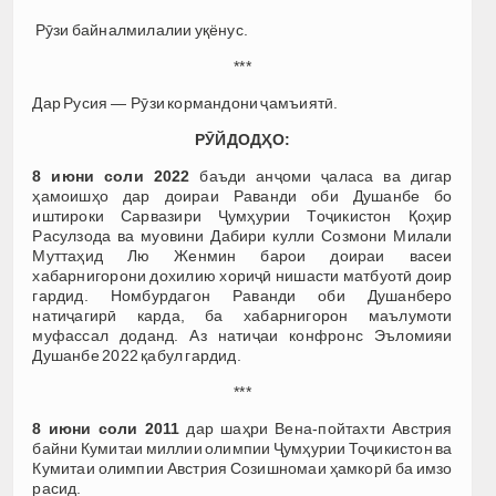
Рӯзи байналмилалии уқёнус.
***
Дар Русия — Рӯзи кормандони ҷамъиятӣ.
РӮЙДОДҲО:
8 июни соли 2022
баъди анҷоми ҷаласа ва дигар
ҳамоишҳо дар доираи Раванди оби Душанбе бо
иштироки Сарвазири Ҷумҳурии Тоҷикистон Қоҳир
Расулзода ва муовини Дабири кулли Созмони Милали
Муттаҳид Лю Женмин барои доираи васеи
хабарнигорони дохилию хориҷӣ нишасти матбуотӣ доир
гардид. Номбурдагон Раванди оби Душанберо
натиҷагирӣ карда, ба хабарнигорон маълумоти
муфассал доданд. Аз натиҷаи конфронс Эъломияи
Душанбе 2022 қабул гардид.
***
8 июни соли 2011
дар шаҳри Вена-пойтахти Австрия
байни Кумитаи миллии олимпии Ҷумҳурии Тоҷикистон ва
Кумитаи олимпии Австрия Созишномаи ҳамкорӣ ба имзо
расид.