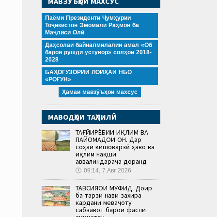
МАВЗӮЪҲОИ МАХСУС
Паёми Президенти Ҷумҳурии
Тоҷикистон Эмомалӣ Раҳмон ба
Маҷлиси Олӣ
Даҳсолаи байналмилалии амал «Об
барои рушди устувор» солҳои 2018-
2028
БАҲОГУЗОРИИ ЛОИҲАИ НБО
«РОҒУН»
Ҳамаи мавзӯъҳои махсус
МАВОДҲОИ ТАҲЛИЛӢ
ТАҒЙИРЁБИИ ИҚЛИМ ВА
ПАЙОМАДҲОИ ОН. Дар
соҳаи кишоварзӣ ҳаво ва
иқлим нақши
аввалиндараҷа доранд
🕔
09:14, 7.Авг 2026
ТАВСИЯҲОИ МУФИД. Доир
ба тарзи нави захира
кардани меваҷоту
сабзавот барои фасли
зимистон