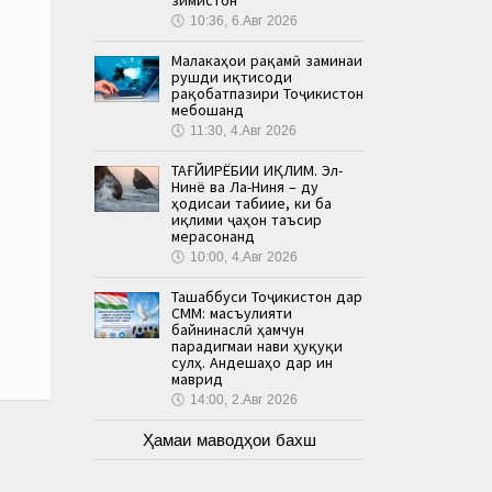
🕔
10:36, 6.Авг 2026
Малакаҳои рақамӣ заминаи
рушди иқтисоди
рақобатпазири Тоҷикистон
мебошанд
🕔
11:30, 4.Авг 2026
ТАҒЙИРЁБИИ ИҚЛИМ. Эл-
Нинё ва Ла-Ниня – ду
ҳодисаи табиие, ки ба
иқлими ҷаҳон таъсир
мерасонанд
🕔
10:00, 4.Авг 2026
Ташаббуси Тоҷикистон дар
СММ: масъулияти
байнинаслӣ ҳамчун
парадигмаи нави ҳуқуқи
сулҳ. Андешаҳо дар ин
маврид
🕔
14:00, 2.Авг 2026
Ҳамаи маводҳои бахш