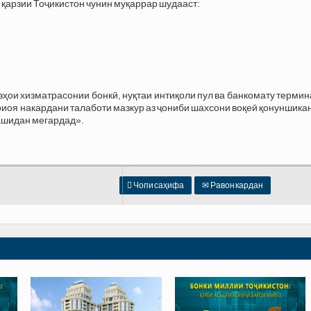
 қарзии Тоҷикистон чунин муқаррар шудааст:
зҳои хизматрасонии бонкӣ, нуқтаи интиқоли пул ва банкомату терми
иоя накардани талаботи мазкур аз ҷониби шахсони воқеӣ қонуншика
кашидан мегардад».

Чопи саҳифа
✉
Равон кардан