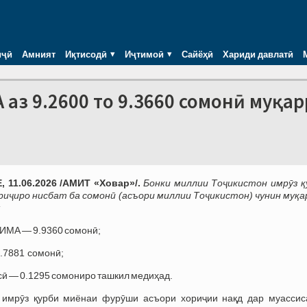
иҷӣ
Амният
Иқтисодӣ
Иҷтимоӣ
Сайёҳӣ
Хариди давлатӣ
 аз 9.2600 то 9.3660 сомонӣ муқа
 11.06.2026 /АМИТ «Ховар»/.
Бонки миллии Тоҷикистон имрӯз қ
риҷиро нисбат ба сомонӣ (асъори миллии Тоҷикистон) чунин муқа
:
 ИМА — 9.9360 сомонӣ;
0.7881 сомонӣ;
усӣ — 0.1295 сомониро ташкил медиҳад.
 имрӯз қурби миёнаи фурӯши асъори хориҷии нақд дар муассиc