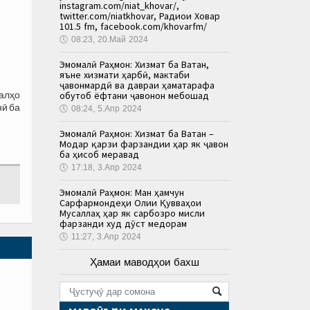
instagram.com/niat_khovar/,
twitter.com/niatkhovar, Радиои Ховар
101.5 fm, facebook.com/khovarfm/
🕔
08:23, 20.Май 2024
Эмомалӣ Раҳмон: Хизмат ба Ватан,
яъне хизмати ҳарбӣ, мактаби
ҷавонмардӣ ва давраи ҳаматарафа
налҳо
обутоб ёфтани ҷавонон мебошад
нӣ ба
🕔
08:24, 5.Апр 2024
Эмомалӣ Раҳмон: Хизмат ба Ватан –
Модар қарзи фарзандии ҳар як ҷавон
ба ҳисоб меравад
🕔
17:18, 3.Апр 2024
Эмомалӣ Раҳмон: Ман ҳамчун
Сарфармондеҳи Олии Қувваҳои
Мусаллаҳ ҳар як сарбозро мисли
фарзанди худ дӯст медорам
🕔
11:27, 3.Апр 2024
Ҳамаи маводҳои бахш