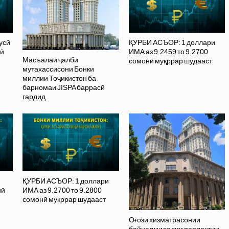
усӣ
ҚУРБИ АСЪОР: 1 доллари
нӣ
ИМА аз 9.2459 то 9.2700
Масъалаи ҷалби
сомонӣ муқррар шудааст
мутахассисони Бонки
миллии Тоҷикистон ба
барномаи JISPA баррасӣ
гардид
ҚУРБИ АСЪОР: 1 доллари
нӣ
ИМА аз 9.2700 то 9.2800
сомонӣ муқррар шудааст
Оғози хизматрасонии