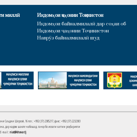
ти миллӣ
Иқдомҳои ҷаҳонии Тоҷикистон
Иқдомҳои байналмилалӣ дар соҳаи об
Иқдомҳои ҷаҳонии Тоҷикистон
Наврӯз байналмилалӣ шуд
Саъдии Шерозӣ, 16 тел.: +992 (37) 2385217, факс: +992 (37) 2232383
на, дар кадом шакле набошад, танҳо бо иҷозати хаттии роҳбарияти
 E-mail:
niat@khovar.tj