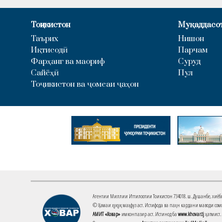
Тоҷикистон
Муқаддасо
Таърих
Нишон
Иқтисодӣ
Парчам
Фарҳанг ва маориф
Суруд
Сайёҳӣ
Пул
Тоҷикистон ва ҷомеаи ҷаҳон
Агентии Миллии Иттилоотии Тоҷикистон 734018. ш. Душанбе, хиёбони 
© Ҳамаи ҳуқуқ маҳфуз аст. Истифода ва паҳн кардани маводи сомо
АМИТ «Ховар»
имконпазир аст. Истинод ба
www.khovar.tj
ҳатмист.