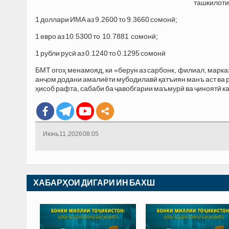
ташкилоти
1 доллари ИМА аз 9.2600 то 9.3660 сомонӣ;
1 евро аз 10.5300 то 10.7881 сомонӣ;
1 рубли русӣ аз 0.1240 то 0.1295 сомонӣ
БМТ огоҳ менамояд, ки «берун аз сарбонк, филиал, марка
анҷом додани амалиёти мубодилавӣ қатъиян манъ аст ва р
ҳисоб рафта, сабаби ба ҷавобгарии маъмурӣ ва ҷиноятӣ 
Июнь 11, 2026 08:05
ХАБАРҲОИ ДИГАРИ ИН БАХШ