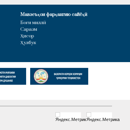
Мавзеъҳои фарҳангию сайёҳӣ
Боғи миллӣ
Саразм
Ҳисор
Ҳулбук