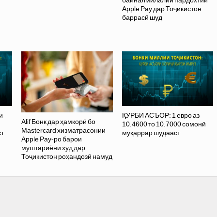
байналмилалии пардохтии
Apple Pay дар Тоҷикистон
баррасӣ шуд
и
ҚУРБИ АСЪОР: 1 евро аз
Alif Бонк дар ҳамкорӣ бо
10.4600 то 10.7000 сомонӣ
Mastercard хизматрасонии
ст
муқаррар шудааст
Apple Pay-ро барои
муштариёни худ дар
Тоҷикистон роҳандозӣ намуд