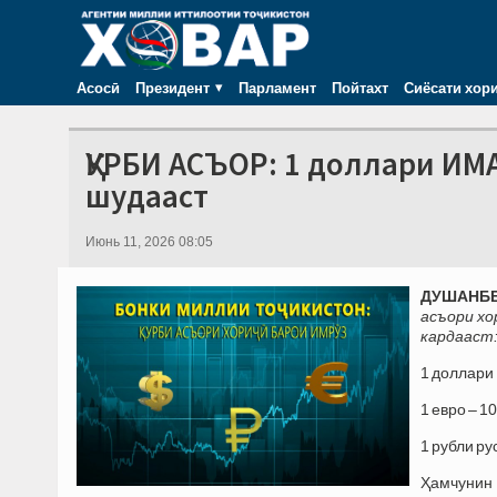
Асосӣ
Президент
Парламент
Пойтахт
Сиёсати хор
ҚУРБИ АСЪОР: 1 доллари ИМА
шудааст
Июнь 11, 2026 08:05
ДУШАНБЕ,
асъори хо
кардааст
1 доллари
1 евро – 1
1 рубли р
Ҳамчунин