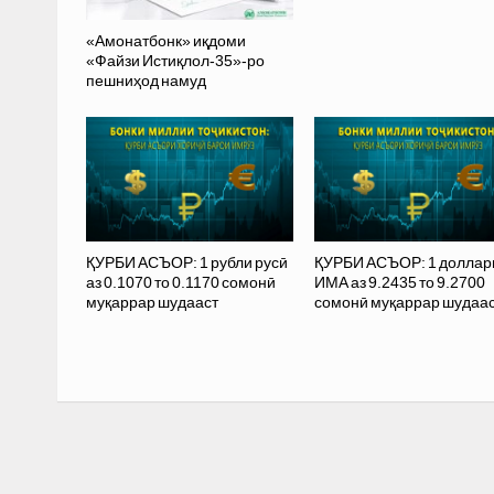
«Амонатбонк» иқдоми
«Файзи Истиқлол-35»-ро
пешниҳод намуд
ҚУРБИ АСЪОР: 1 рубли русӣ
ҚУРБИ АСЪОР: 1 доллар
аз 0.1070 то 0.1170 сомонӣ
ИМА аз 9.2435 то 9.2700
муқаррар шудааст
сомонӣ муқаррар шудаа