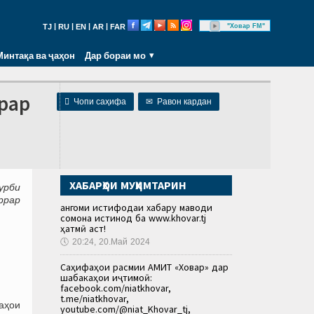
|
|
|
|
"Ховар FM"
TJ
RU
EN
AR
FAR
Минтақа ва ҷаҳон
Дар бораи мо
ррар

Чопи саҳифа
✉
Равон кардан
ХАБАРҲОИ МУҲИМТАРИН
урби
ррар
Ҳангоми истифодаи хабару маводи
сомона истинод ба www.khovar.tj
ҳатмӣ аст!
🕔
20:24, 20.Май 2024
Саҳифаҳои расмии АМИТ «Ховар» дар
шабакаҳои иҷтимоӣ:
facebook.com/niatkhovar,
t.me/niatkhovar,
аҳои
youtube.com/@niat_Khovar_tj,