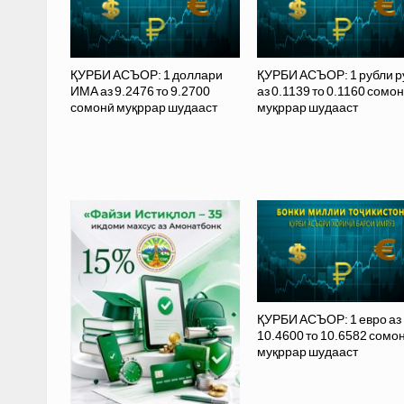
ҚУРБИ АСЪОР: 1 доллари
ҚУРБИ АСЪОР: 1 рубли р
ИМА аз 9.2476 то 9.2700
аз 0.1139 то 0.1160 сомо
сомонӣ муқррар шудааст
муқррар шудааст
ҚУРБИ АСЪОР: 1 евро аз
10.4600 то 10.6582 сомо
муқррар шудааст