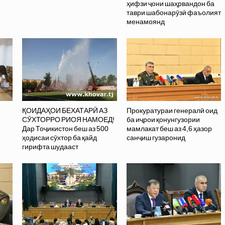
ҳифзи ҷони шаҳрвандон ба
таври шабонарӯзӣ фаъолият
менамоянд
ҚОИДАҲОИ БЕХАТАРӢ АЗ
Прокуратураи генералӣ оид
СӮХТОРРО РИОЯ НАМОЕД!
ба иҷрои қонунгузории
Дар Тоҷикистон беш аз 500
мамлакат беш аз 4,6 ҳазор
ҳодисаи сӯхтор ба қайд
санҷиш гузаронид
гирифта шудааст