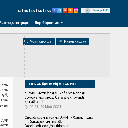
|
|
|
|
"Ховар FM"
TJ
RU
EN
AR
FAR
Минтақа ва ҷаҳон
Дар бораи мо

Чопи саҳифа
✉
Равон кардан
ХАБАРҲОИ МУҲИМТАРИН
ояти
отии
Ҳангоми истифодаи хабару маводи
шуд,
сомона истинод ба www.khovar.tj
рати
ҳатмӣ аст!
амад
🕔
20:24, 20.Май 2024
Саҳифаҳои расмии АМИТ «Ховар» дар
, дар
шабакаҳои иҷтимоӣ:
моти
facebook.com/niatkhovar,