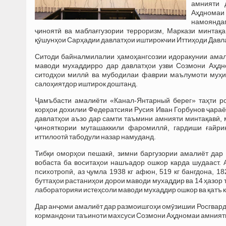
амнияти 
Аҳдномаи
намояндаг
ҷиноятӣ ва маблағгузории терроризм, Маркази минтақ
қӯшунҳои Сарҳадии давлатҳои иштирокчии Иттиҳоди Давл
Ситоди байналмилалии ҳамоҳангсозии идоракунии амали
маводи мухаддирро дар давлатҳои узви Созмони Аҳдн
ситодҳои миллӣ ва мубодилаи фаврии маълумоти муҳим
салоҳиятдор иштирок доштанд.
Ҷамъбасти амалиёти «Канал-Янтарный берег» таҳти р
корҳои дохилии Федератсияи Русия Иван Горбунов ҷараё
давлатҳои аъзо дар самти таъмини амнияти минтақавӣ, м
ҷинояткории муташаккили фаромиллӣ, гардиши ғайри
иттилоотӣ табодули назар намуданд.
Тибқи оморҳои пешакӣ, зимни баргузории амалиёт дар
вобаста ба воситаҳои нашъадор ошкор карда шудааст. 
психотропӣ, аз ҷумла 1938 кг афюн, 519 кг бангдона, 18
буттаҳои растаниҳои дорои маводи мухаддир ва 14 ҳазор
лабораторияи истеҳсоли маводи мухаддир ошкор ва қатъ 
Дар анҷоми амалиёт дар размоишгоҳи омӯзишии Росгвард
кормандони таъиноти махсуси Созмони Аҳдномаи амнияти