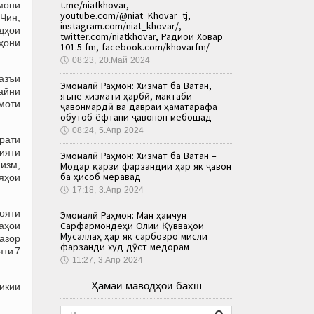
t.me/niatkhovar,
мони
youtube.com/@niat_Khovar_tj,
Чин,
instagram.com/niat_khovar/,
дҳои
twitter.com/niatkhovar, Радиои Ховар
ҳони
101.5 fm, facebook.com/khovarfm/
🕔
08:23, 20.Май 2024
азъи
Эмомалӣ Раҳмон: Хизмат ба Ватан,
айни
яъне хизмати ҳарбӣ, мактаби
моти
ҷавонмардӣ ва давраи ҳаматарафа
обутоб ёфтани ҷавонон мебошад
🕔
08:24, 5.Апр 2024
рати
ияти
Эмомалӣ Раҳмон: Хизмат ба Ватан –
мизм,
Модар қарзи фарзандии ҳар як ҷавон
ба ҳисоб меравад
яҳои
🕔
17:18, 3.Апр 2024
ояти
Эмомалӣ Раҳмон: Ман ҳамчун
Сарфармондеҳи Олии Қувваҳои
аҳои
Мусаллаҳ ҳар як сарбозро мисли
ҳазор
фарзанди худ дӯст медорам
яти 7
🕔
11:27, 3.Апр 2024
Ҳамаи маводҳои бахш
тикии