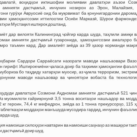
давлатӣ, воҳидҳои иктишофии молиявии давлатҳои аъзои Соз
 амнияти дастҷамъӣ, инчунин нозирон аз Эрон, Малайзия, 
они гурӯҳи Авруосиё оид ба муқовимат ба қонунигардонии дарома
авии ҳамоҳангсозии иттилоотии Осиёи Марказӣ, Шурои фармонде
атҳои Мустақил иштирок доштанд.
ёт дар вилояти Калининград ҷойгир карда шуда, таҳлили амиқи в
омаи амнияти дастҷамъӣ гузаронида, ҳамоҳангсозии амалҳоро б
ро таъмин кард. Дар амалиёт зиёда аз 39 ҳазор корманди мақо
оҳбарии Сардори Сарраёсати назорати маводи нашъаовари Вазо
н гирифт. Иштирокчиёни ҷаласа доир ба таҳкими ҳамоҳангии фаъол
убориза бо таҳдиду хатарҳои муосир, аз ҷумла терроризм, экстре
қонунии маводи нашъаовар ва ҷиноятҳои вобаста ба технологи
 ҳудуди давлатҳои Созмони Аҳдномаи амнияти дастҷамъӣ 521 ҷин
Аз муомилоти ғайриқонунӣ 3,5 тонна воситаҳои нашъадор ва модд
2 кг героин, 74,4 кг мефедрон, зиёда аз 1 тонна прекурсорҳо, 115 
 таблеткаҳои моддаҳои манъшуда мусодира гардид, инчунин фаъоли
карда шуд.
ия намоиши силоҳҳои навтарин ва намоиши саҳнаҳо аз машқҳои так
 дастҷамъӣ доир шуд.