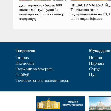
Дар Тоҷикистон беш аз 600
НИШАСТИ МАТБУОТӢ. 
ҳолати машғул шудан ба
Тоҷикистон сатҳи
ҷодугарӣ ва фолбинӣ ошкор
содиршавии ҷиноят 10,3
карда шуд
фоиз коҳиш ёфтааст
Тоҷикистон
Муқаддасо
Таърих
Нишон
Иқтисодӣ
Парчам
Фарҳанг ва маориф
Суруд
Сайёҳӣ
Пул
Тоҷикистон ва ҷомеаи ҷаҳон