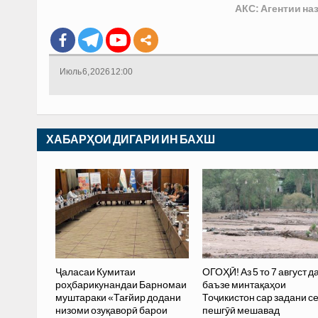
АКС: Агентии н
Июль 6, 2026 12:00
ХАБАРҲОИ ДИГАРИ ИН БАХШ
Ҷаласаи Кумитаи
ОГОҲӢ! Аз 5 то 7 август д
роҳбарикунандаи Барномаи
баъзе минтақаҳои
муштараки «Тағйир додани
Тоҷикистон сар задани с
низоми озуқаворӣ барои
пешгӯӣ мешавад