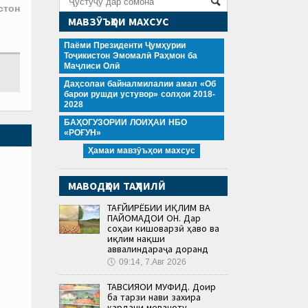
стон
МАВЗӮЪҲОИ МАХСУС
Паёми Президенти Ҷумҳурии
Тоҷикистон Эмомалӣ Раҳмон ба
Маҷлиси Олӣ
Даҳсолаи байналмилалии амал «Об
барои рушди устувор» солҳои 2018-
2028
БАҲОГУЗОРИИ ЛОИҲАИ НБО
«РОҒУН»
Ҳамаи мавзӯъҳои махсус
МАВОДҲОИ ТАҲЛИЛӢ
ТАҒЙИРЁБИИ ИҚЛИМ ВА
ПАЙОМАДҲОИ ОН. Дар
соҳаи кишоварзӣ ҳаво ва
иқлим нақши
аввалиндараҷа доранд
🕔
09:14, 7.Авг 2026
ТАВСИЯҲОИ МУФИД. Доир
ба тарзи нави захира
кардани меваҷоту