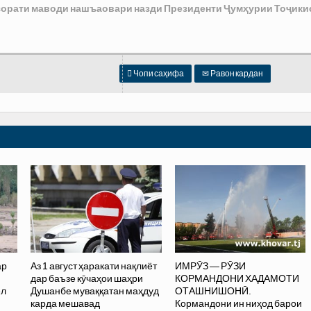
азорати маводи нашъаовари назди Президенти Ҷумҳурии Тоҷики

Чопи саҳифа
✉
Равон кардан
ар
Аз 1 август ҳаракати нақлиёт
ИМРӮЗ — РӮЗИ
дар баъзе кӯчаҳои шаҳри
КОРМАНДОНИ ХАДАМОТИ
ел
Душанбе муваққатан маҳдуд
ОТАШНИШОНӢ.
карда мешавад
Кормандони ин ниҳод барои