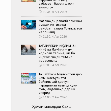
сабзавот барои фасли
зимистон
🕔
10:36, 6.Авг 2026
Малакаҳои рақамӣ заминаи
рушди иқтисоди
рақобатпазири Тоҷикистон
мебошанд
🕔
11:30, 4.Авг 2026
ТАҒЙИРЁБИИ ИҚЛИМ. Эл-
Нинё ва Ла-Ниня – ду
ҳодисаи табиие, ки ба
иқлими ҷаҳон таъсир
мерасонанд
🕔
10:00, 4.Авг 2026
Ташаббуси Тоҷикистон дар
СММ: масъулияти
байнинаслӣ ҳамчун
парадигмаи нави ҳуқуқи
сулҳ. Андешаҳо дар ин
маврид
🕔
14:00, 2.Авг 2026
Ҳамаи маводҳои бахш