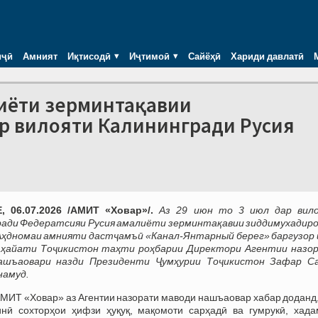
иҷӣ
Амният
Иқтисодӣ
Иҷтимоӣ
Сайёҳӣ
Хариди давлатӣ
лиёти зерминтақавии
р вилояти Калинингради Русия
 06.07.2026 /АМИТ «Ховар»/.
Аз 29 июн то 3 июл дар вил
ради Федератсияи Русия амалиёти зерминтақавии зиддимухадир
Аҳдномаи амнияти дастҷамъӣ «Канал-Янтарный берег» баргузор 
н ҳайати Тоҷикистон таҳти роҳбарии Директори Агентии назо
ашъаовари назди Президенти Ҷумҳурии Тоҷикистон Зафар С
намуд.
АМИТ «Ховар» аз Агентии назорати маводи нашъаовар хабар доданд
нӣ сохторҳои ҳифзи ҳуқуқ, мақомоти сарҳадӣ ва гумрукӣ, хада