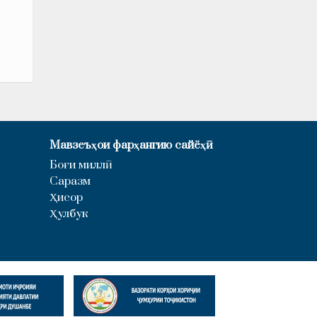
Мавзеъҳои фарҳангию сайёҳӣ
Боғи миллӣ
Саразм
Ҳисор
Ҳулбук