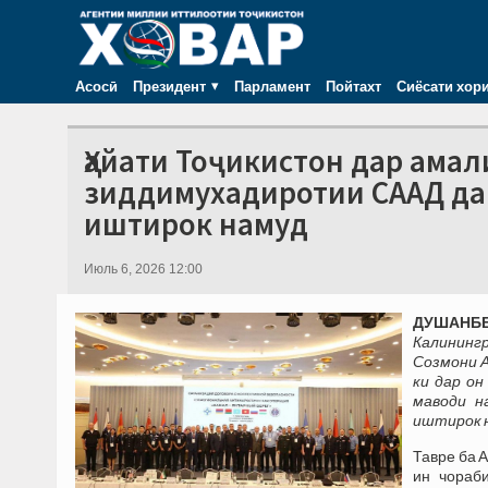
Асосӣ
Президент
Парламент
Пойтахт
Сиёсати хор
Ҳайати Тоҷикистон дар ама
зиддимухадиротии СААД да
иштирок намуд
Июль 6, 2026 12:00
ДУШАНБЕ,
Калининг
Созмони 
ки дар о
маводи н
иштирок 
Тавре ба 
ин чораби