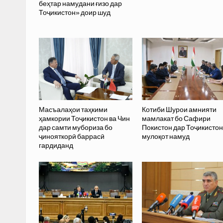
беҳтар намудани ғизо дар
Тоҷикистон» доир шуд
Масъалаҳои таҳкими
Котиби Шурои амнияти
ҳамкории Тоҷикистон ва Чин
мамлакат бо Сафири
дар самти мубориза бо
Покистон дар Тоҷикистон
ҷинояткорӣ баррасӣ
мулоқот намуд
гардиданд