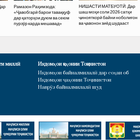
НИШАСТИ МАТБУОТӢ. Дар
Дар
Рамазон Раҳимзода:
шаш моҳи соли 2026 сатҳи
«Ҷавобгарӣ барои таваққуф
ҷинояткорӣ байни ноболиғон
дар қаторҳои дуюм ва сеюм
ва ҷавонон зиёд шудааст
пурзӯр карда мешавад»
ти миллӣ
Иқдомҳои ҷаҳонии Тоҷикистон
Иқдомҳои байналмилалӣ дар соҳаи об
Иқдомҳои ҷаҳонии Тоҷикистон
Наврӯз байналмилалӣ шуд