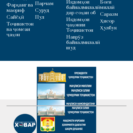
Иқдомҳои
Боғи
Парчам
Фарҳанг ва
байналмилалӣ
миллӣ
маориф
Суруд
дар соҳаи об
Саразм
Сайёҳӣ
Пул
Иқдомҳои
Ҳисор
Тоҷикистон
ҷаҳонии
Ҳулбук
ва ҷомеаи
Тоҷикистон
ҷаҳон
Наврӯз
байналмилалӣ
шуд