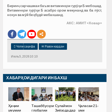
Биринҷ сарчашмаи баъзе витаминҳои гурӯҳи Б мебошад.
Витаминҳои гурӯҳи Б асабро ором мекунанд ва ба пӯст,
нохун ва мӯй беҳбудӣ мебахшанд.
АКС: АМИТ «Ховар»

Чопи саҳифа
✉
Равон кардан
Июль 5, 2026 10:10
ХАБАРҲОИ ДИГАРИ ИН БАХШ
Ҳаҷми
Ташаббусҳои
Сулаймон
Ҷаласаи 21-
умумии
глобалии
Зиёзода дар
уми