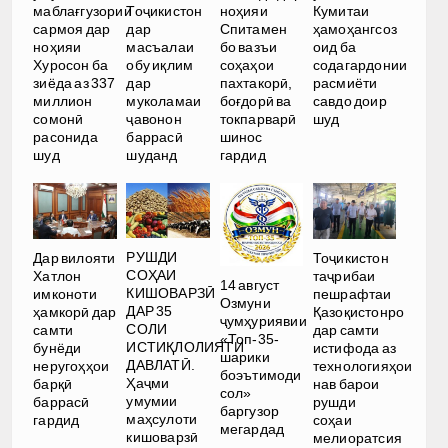
маблағгузории
Тоҷикистон
ноҳияи
Кумитаи
сармоя дар
дар
Спитамен
ҳамоҳангсоз
ноҳияи
масъалаи
бо вазъи
оид ба
Хуросон ба
обу иқлим
соҳаҳои
содагардонии
зиёда аз 337
дар
пахтакорӣ,
расмиёти
миллион
муколамаи
боғдорӣ ва
савдо доир
сомонӣ
ҷавонон
токпарварӣ
шуд
расонида
баррасӣ
шинос
шуд
шуданд
гардид
РУШДИ
Дар вилояти
Тоҷикистон
СОҲАИ
Хатлон
таҷрибаи
14 август
КИШОВАРЗӢ
имконоти
пешрафтаи
Озмуни
ДАР 35
ҳамкорӣ дар
Қазоқистонро
ҷумҳуриявии
СОЛИ
самти
дар самти
«Топ-35-
ИСТИҚЛОЛИЯТИ
бунёди
истифода аз
шарики
ДАВЛАТӢ.
неругоҳҳои
технологияҳои
боэътимоди
Ҳаҷми
барқӣ
нав барои
сол»
умумии
баррасӣ
рушди
баргузор
маҳсулоти
гардид
соҳаи
мегардад
кишоварзӣ
мелиоратсия