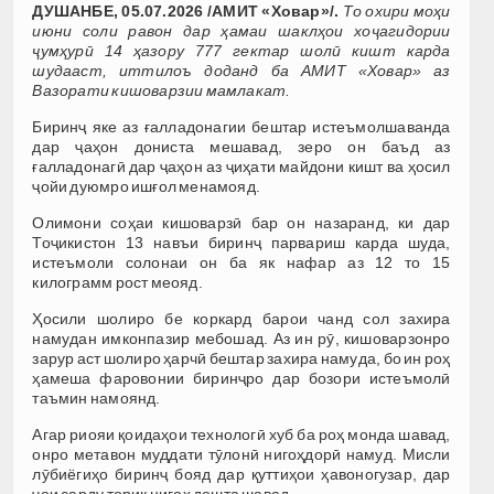
ДУШАНБЕ, 05.07.2026 /АМИТ «Ховар»/.
То охири моҳи
июни соли равон дар ҳамаи шаклҳои хоҷагидории
ҷумҳурӣ 14 ҳазору 777 гектар шолӣ кишт карда
шудааст, иттилоъ доданд ба АМИТ «Ховар» аз
Вазорати кишоварзии мамлакат.
Биринҷ яке аз ғалладонагии бештар истеъмолшаванда
дар ҷаҳон дониста мешавад, зеро он баъд аз
ғалладонагӣ дар ҷаҳон аз ҷиҳати майдони кишт ва ҳосил
ҷойи дуюмро ишғол менамояд.
Олимони соҳаи кишоварзӣ бар он назаранд, ки дар
Тоҷикистон 13 навъи биринҷ парвариш карда шуда,
истеъмоли солонаи он ба як нафар аз 12 то 15
килограмм рост меояд.
Ҳосили шолиро бе коркард барои чанд сол захира
намудан имконпазир мебошад. Аз ин рӯ, кишоварзонро
зарур аст шолиро ҳарчӣ бештар захира намуда, бо ин роҳ
ҳамеша фаровонии биринҷро дар бозори истеъмолӣ
таъмин намоянд.
Агар риояи қоидаҳои технологӣ хуб ба роҳ монда шавад,
онро метавон муддати тӯлонӣ нигоҳдорӣ намуд. Мисли
лӯбиёгиҳо биринҷ бояд дар қуттиҳои ҳавоногузар, дар
ҷои сарду торик нигоҳ дошта шавад.