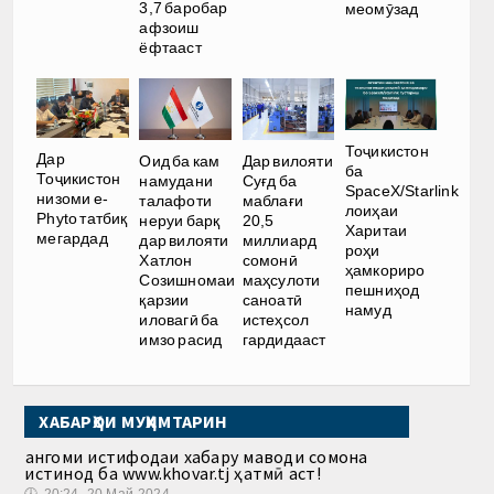
3,7 баробар
меомӯзад
афзоиш
ёфтааст
Тоҷикистон
Дар
Оид ба кам
Дар вилояти
ба
Тоҷикистон
намудани
Суғд ба
SpaceX/Starlink
низоми e-
талафоти
маблағи
лоиҳаи
Phyto татбиқ
неруи барқ
20,5
Харитаи
мегардад
дар вилояти
миллиард
роҳи
Хатлон
сомонӣ
ҳамкориро
Созишномаи
маҳсулоти
пешниҳод
қарзии
саноатӣ
намуд
иловагӣ ба
истеҳсол
имзо расид
гардидааст
ХАБАРҲОИ МУҲИМТАРИН
Ҳангоми истифодаи хабару маводи сомона
истинод ба www.khovar.tj ҳатмӣ аст!
🕔
20:24, 20.Май 2024