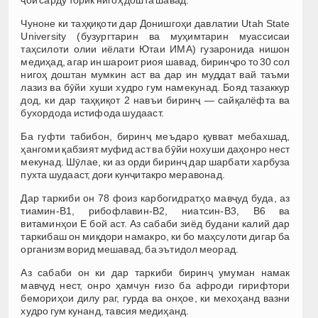
Чуноне ки таҳқиқоти дар Донишгоҳи давлатии Utah State
University (бузургтарин ва муҳимтарин муассисаи
таҳсилоти олии иёлати Ютаи ИМА) гузаронида нишон
медиҳад, агар ин шароит риоя шавад, биринҷро то 30 сол
нигоҳ доштан мумкин аст ва дар ин муддат вай таъми
лазиз ва бӯйи хуши худро гум намекунад. Бояд тазаккур
дод, ки дар таҳқиқот 2 навъи биринҷ — сайқалёфта ва
бухордода истифода шудааст.
Ба гуфти табибон, биринҷ меъдаро қувват мебахшад,
ҳангоми қабзият муфид аст ва бӯйи нохуши даҳонро нест
мекунад. Шӯлае, ки аз орди биринҷ дар шарбати харбуза
пухта шудааст, доғи кунҷитакро меравонад.
Дар таркиби он 78 фоиз карбогидратҳо мавҷуд буда, аз
тиамин-В1, рибофлавин-В2, ниатсин-В3, В6 ва
витаминҳои Е бой аст. Аз сабаби зиёд будани калий дар
таркибаш он миқдори намакро, ки бо маҳсулоти дигар ба
организм ворид мешавад, ба эътидол меорад.
Аз сабаби он ки дар таркиби биринҷ умуман намак
мавҷуд нест, онро ҳамчун ғизо ба афроди гирифтори
бемориҳои дилу раг, гурда ва онҳое, ки мехоҳанд вазни
худро гум кунанд, тавсия медиҳанд.