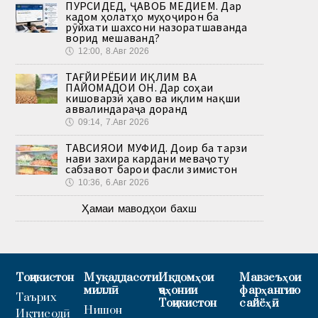
ПУРСИДЕД, ҶАВОБ МЕДИҲЕМ. Дар
кадом ҳолатҳо муҳоҷирон ба
рӯйхати шахсони назоратшаванда
ворид мешаванд?
🕔
12:00, 8.Авг 2026
ТАҒЙИРЁБИИ ИҚЛИМ ВА
ПАЙОМАДҲОИ ОН. Дар соҳаи
кишоварзӣ ҳаво ва иқлим нақши
аввалиндараҷа доранд
🕔
09:14, 7.Авг 2026
ТАВСИЯҲОИ МУФИД. Доир ба тарзи
нави захира кардани меваҷоту
сабзавот барои фасли зимистон
🕔
10:36, 6.Авг 2026
Ҳамаи маводҳои бахш
Тоҷикистон
Муқаддасоти
Иқдомҳои
Мавзеъҳои
миллӣ
ҷаҳонии
фарҳангию
Таърих
Тоҷикистон
сайёҳӣ
Нишон
Иқтисодӣ