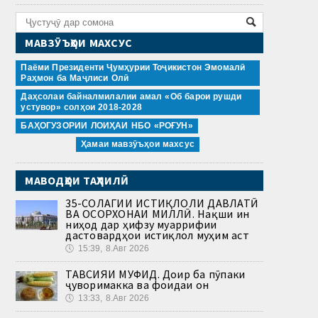
МАВЗӮЪҲОИ МАХСУС
Паёми Президенти Ҷумҳурии Тоҷикистон Эмомалӣ
Раҳмон ба Маҷлиси Олӣ
Даҳсолаи байналмилалии амал «Об барои рушди
устувор» солҳои 2018-2028
БАҲОГУЗОРИИ ЛОИҲАИ НБО «РОҒУН»
Ҳамаи мавзӯъҳои махсус
МАВОДҲОИ ТАҲЛИЛӢ
35-СОЛАГИИ ИСТИҚЛОЛИ ДАВЛАТӢ
ВА ОСОРХОНАИ МИЛЛӢ. Нақши ин
ниҳод дар ҳифзу муаррифии
дастовардҳои истиқлол муҳим аст
🕔
15:39, 8.Авг 2026
ТАВСИЯИ МУФИД. Доир ба пӯпаки
ҷуворимакка ва фоидаи он
🕔
13:33, 8.Авг 2026