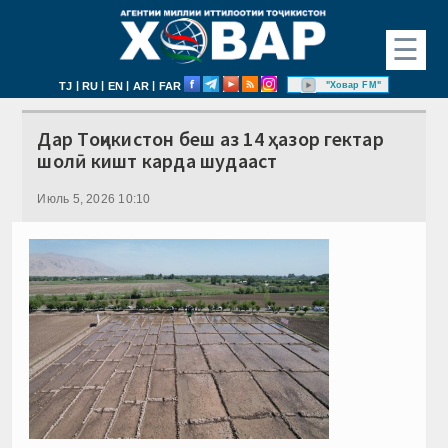
☰
|
|
|
|
"Ховар FM"
TJ
RU
EN
AR
FAR
Дар Тоҷикистон беш аз 14 ҳазор гектар
шолӣ кишт карда шудааст
Июль 5, 2026 10:10