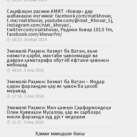
Саҳифаҳои расмии АМИТ «Ховар» дар
шабакаҳои иҷтимоӣ: facebook.com/niatkhovar,
t.me/niatkhovar, youtube.com/@niat_Khovar_tj,
instagram.com/niat_khovar/,
twitter.com/niatkhovar, Радиои Ховар 101.5 fm,
facebook.com/khovarfm/
🕔
08:23, 20.Май 2024
Эмомалӣ Раҳмон: Хизмат ба Ватан, яъне
хизмати ҳарбӣ, мактаби ҷавонмардӣ ва
давраи ҳаматарафа обутоб ёфтани ҷавонон
мебошад
🕔
08:24, 5.Апр 2024
Эмомалӣ Раҳмон: Хизмат ба Ватан – Модар
қарзи фарзандии ҳар як ҷавон ба ҳисоб
меравад
🕔
17:18, 3.Апр 2024
Эмомалӣ Раҳмон: Ман ҳамчун Сарфармондеҳи
Олии Қувваҳои Мусаллаҳ ҳар як сарбозро
мисли фарзанди худ дӯст медорам
🕔
11:27, 3.Апр 2024
Ҳамаи маводҳои бахш