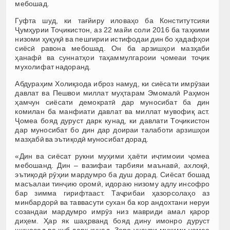
мебошад.
Гуфта шуд, ки тағйиру иловаҳо ба Конститутсияи
Ҷумҳурии Тоҷикистон, аз 22 майи соли 2016 ба таҳкими
низоми ҳуқуқӣ ва пешгирии истифодаи дин бо ҳадафҳои
сиёсӣ равона мебошад. Он ба арзишҳои мазҳаби
ҳанафӣ ва суннатҳои таҳаммулгароии ҷомеаи тоҷик
мухолифат надоранд.
Абдураҳим Холиқзода иброз намуд, ки сиёсати имрӯзаи
давлат ва Пешвои миллат муҳтарам Эмомалӣ Раҳмон
ҳамчун сиёсати демократӣ дар муносибат ба дин
комилан ба манфиати давлат ва миллат мувофиқ аст.
Ҷомеа бояд дуруст дарк кунад, ки давлати Тоҷикистон
дар муносибат бо дин дар доираи талаботи арзишҳои
мазҳабӣ ва эътиқодӣ муносибат дорад.
«Дин ва сиёсат рукни муҳими ҳаёти иҷтимоии ҷомеа
мебошанд. Дин – вазифаи тарбияи маънавӣ, ахлоқӣ,
эътиқодӣ рӯҳии мардумро ба душ дорад. Сиёсат бошад
масъалаи тинҷию оромӣ, идораю низому адлу инсофро
бар зимма гирифтааст. Таҷрибаи ҳазорсолаҳо аз
минбардорӣ ва таввасути сухан ба кор андохтани неруи
созандаи мардумро имрӯз низ мавриди амал қарор
диҳем. Ҳар як шаҳрванд бояд дину имонро дуруст
шиносад ва хуб дарк кунад. Зеро унсури муҳими ҷомеа