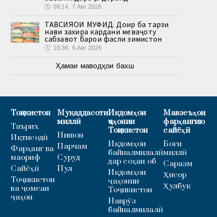
🕔
09:14, 7.Авг 2026
ТАВСИЯҲОИ МУФИД. Доир ба тарзи
нави захира кардани меваҷоту
сабзавот барои фасли зимистон
🕔
10:36, 6.Авг 2026
Ҳамаи маводҳои бахш
Тоҷикистон
Муқаддасоти
Иқдомҳои
Мавзеъҳои
миллӣ
ҷаҳонии
фарҳангию
Таърих
Тоҷикистон
сайёҳӣ
Нишон
Иқтисодӣ
Иқдомҳои
Боғи
Парчам
Фарҳанг ва
байналмилалӣ
миллӣ
маориф
Суруд
дар соҳаи об
Саразм
Сайёҳӣ
Пул
Иқдомҳои
Ҳисор
Тоҷикистон
ҷаҳонии
Ҳулбук
ва ҷомеаи
Тоҷикистон
ҷаҳон
Наврӯз
байналмилалӣ