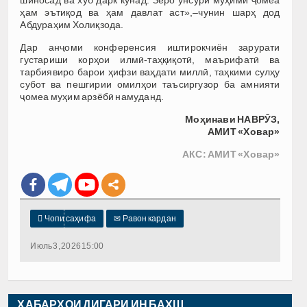
ҳам эътиқод ва ҳам давлат аст»,–чунин шарҳ дод
Абдураҳим Холиқзода.
Дар анҷоми конференсия иштирокчиён зарурати
густариши корҳои илмӣ-таҳқиқотӣ, маърифатӣ ва
тарбиявиро барои ҳифзи ваҳдати миллӣ, таҳкими сулҳу
субот ва пешгирии омилҳои таъсиргузор ба амнияти
ҷомеа муҳим арзёбӣ намуданд.
Моҳинави НАВРӮЗ,
АМИТ «Ховар»
АКС: АМИТ «Ховар»

Чопи саҳифа
✉
Равон кардан
Июль 3, 2026 15:00
ХАБАРҲОИ ДИГАРИ ИН БАХШ