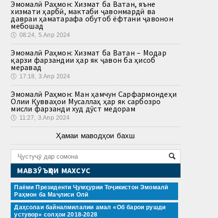
Эмомалӣ Раҳмон: Хизмат ба Ватан, яъне
хизмати ҳарбӣ, мактаби ҷавонмардӣ ва
давраи ҳаматарафа обутоб ёфтани ҷавонон
мебошад
🕔
08:24, 5.Апр 2024
Эмомалӣ Раҳмон: Хизмат ба Ватан – Модар
қарзи фарзандии ҳар як ҷавон ба ҳисоб
меравад
🕔
17:18, 3.Апр 2024
Эмомалӣ Раҳмон: Ман ҳамчун Сарфармондеҳи
Олии Қувваҳои Мусаллаҳ ҳар як сарбозро
мисли фарзанди худ дӯст медорам
🕔
11:27, 3.Апр 2024
Ҳамаи маводҳои бахш
МАВЗӮЪҲОИ МАХСУС
Паёми Президенти Ҷумҳурии Тоҷикистон Эмомалӣ
Раҳмон ба Маҷлиси Олӣ
Даҳсолаи байналмилалии амал «Об барои рушди
устувор» солҳои 2018-2028