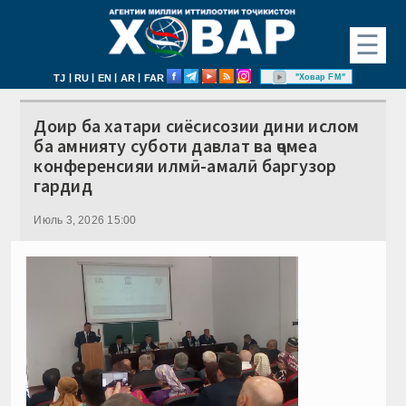
☰
|
|
|
|
"Ховар FM"
TJ
RU
EN
AR
FAR
Доир ба хатари сиёсисозии дини ислом
ба амнияту суботи давлат ва ҷомеа
конференсияи илмӣ-амалӣ баргузор
гардид
Июль 3, 2026 15:00