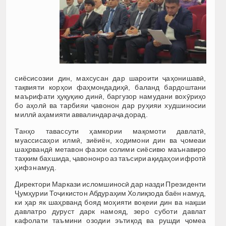
сиёсисозии дин, махсусан дар шароити ҷаҳонишавӣ,
тақвияти корҳои фаҳмондадиҳӣ, баланд бардоштани
маърифати ҳуқуқию динӣ, баргузор намудани вохӯриҳо
бо аҳолӣ ва тарбияи ҷавонон дар руҳияи худшиносии
миллӣ аҳамияти аввалиндараҷа дорад.
Танҳо тавассути ҳамкории мақомоти давлатӣ,
муассисаҳои илмӣ, зиёиён, ходимони дин ва ҷомеаи
шаҳрвандӣ метавон фазои солими сиёсивю маънавиро
таҳким бахшида, ҷавононро аз таъсири ақидаҳои ифротӣ
ҳифз намуд.
Директори Маркази исломшиносӣ дар назди Президенти
Ҷумҳурии Тоҷикистон Абдураҳим Холиқзода баён намуд,
ки ҳар як шаҳрванд бояд моҳияти воқеии дин ва нақши
давлатро дуруст дарк намояд, зеро суботи давлат
кафолати таъмини озодии эътиқод ва рушди ҷомеа