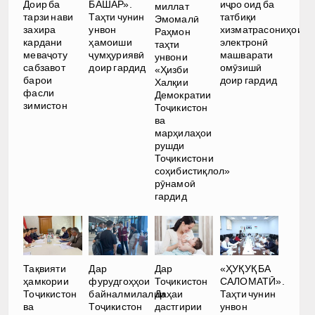
иҷро оид ба
Доир ба
БАШАР».
миллат
татбиқи
тарзи нави
Таҳти чунин
Эмомалӣ
хизматрасониҳои
захира
унвон
Раҳмон
электронӣ
кардани
ҳамоиши
таҳти
машварати
меваҷоту
ҷумҳуриявӣ
унвони
омӯзишӣ
сабзавот
доир гардид
«Ҳизби
доир гардид
барои
Халқии
фасли
Демократии
зимистон
Тоҷикистон
ва
марҳилаҳои
рушди
Тоҷикистони
соҳибистиқлол»
рӯнамоӣ
гардид
Тақвияти
Дар
Дар
«ҲУҚУҚ БА
ҳамкории
фурудгоҳҳои
Тоҷикистон
САЛОМАТӢ».
Тоҷикистон
байналмилалии
Даҳаи
Таҳти чунин
ва
Тоҷикистон
дастгирии
унвон