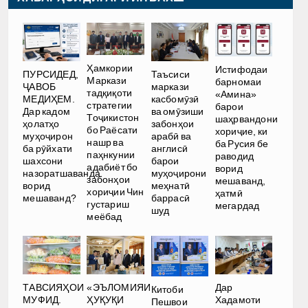
Ҳамкории
Истифодаи
ПУРСИДЕД,
Таъсиси
Маркази
барномаи
ҶАВОБ
маркази
тадқиқоти
«Амина»
МЕДИҲЕМ.
касбомӯзӣ
стратегии
барои
Дар кадом
ва омӯзиши
Тоҷикистон
шаҳрвандони
ҳолатҳо
забонҳои
бо Раёсати
хориҷие, ки
муҳоҷирон
арабӣ ва
нашр ва
ба Русия бе
ба рӯйхати
англисӣ
паҳнкунии
раводид
шахсони
барои
адабиёт бо
ворид
назоратшаванда
муҳоҷирони
забонҳои
мешаванд,
ворид
меҳнатӣ
хориҷии Чин
ҳатмӣ
мешаванд?
баррасӣ
густариш
мегардад
шуд
меёбад
Дар
ТАВСИЯҲОИ
«ЭЪЛОМИЯИ
Китоби
Хадамоти
МУФИД.
ҲУҚУҚИ
Пешвои