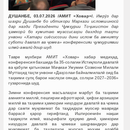
ДУШАНБЕ, 03.07.2026 /АМИТ «Ховар»/.
Имрӯз дар
шаҳри Душанбе бо ибтикори Маркази исломшиносӣ
дар назди Президенти Ҷумҳурии Тоҷикистон дар
ҳамкорӣ бо кумитаю муассисаҳои дахлдор таҳти
унвони «Хатари сиёсисозии дини ислом ба амнияту
суботи давлат ва ҷомеа» конференсияи ҷумҳуриявии
илмӣ-амалӣ доир шуд.
Тавре мухбири АМИТ «Ховар» хабар медиҳад,
конференсия бахшида ба 35-солагии Истиқлоли давлатӣ
ва қабули қатъномаи Маҷмаи Умумии Созмони Милали
Муттаҳид таҳти унвони «Даҳсолаи байналмилалӣ оид ба
таҳкими сулҳ барои наслҳои оянда, солҳои 2027–2036»
гузаронида шуд.
Зимни конференсия масъалаҳои марбут ба таҳкими
амнияти миллӣ, пешгирии ифротгароӣ, ҳифзи арзишҳои
миллӣ ва таҳкими ҳамкории ниҳодҳои давлатӣ ва ҷомеа
дар самти муқовимат ба таҳдидҳои муосир мавриди
баррасӣ қарор гирифтанд. Иштирокчиён нақши
таҳқиқоти илмӣ, маърифати ҳуқуқию динӣ, ҳамкории
ниҳодҳои давлатӣ ва ҷомеаи шаҳрвандиро дар
муқовимат ба таҳдидҳои муосир муҳим арзёбӣ