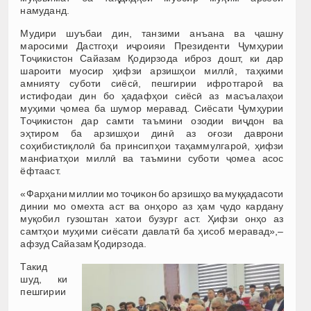
намуданд.
Мудири шуъбаи дин, танзими анъана ва ҷашну
маросими Дастгоҳи иҷроияи Президенти Ҷумҳурии
Тоҷикистон Сайазам Қодирзода иброз дошт, ки дар
шароити муосир ҳифзи арзишҳои миллӣ, таҳкими
амнияту суботи сиёсӣ, пешгирии ифротгароӣ ва
истифодаи дин бо ҳадафҳои сиёсӣ аз масъалаҳои
муҳими ҷомеа ба шумор меравад. Сиёсати Ҷумҳурии
Тоҷикистон дар самти таъмини озодии виҷдон ва
эҳтиром ба арзишҳои динӣ аз оғози даврони
соҳибистиқлолӣ ба принсипҳои таҳаммулгароӣ, ҳифзи
манфиатҳои миллӣ ва таъмини суботи ҷомеа асос
ёфтааст.
«Фарҳани миллии мо тоҷикон бо арзишҳо ва муққадасоти
динии мо омехта аст ва онҳоро аз ҳам ҷудо кардану
муқобил гузоштан хатои бузург аст. Ҳифзи онҳо аз
самтҳои муҳими сиёсати давлатӣ ба ҳисоб меравад»,–
афзуд Сайазам Қодирзода.
Такид
шуд, ки
пешгирии