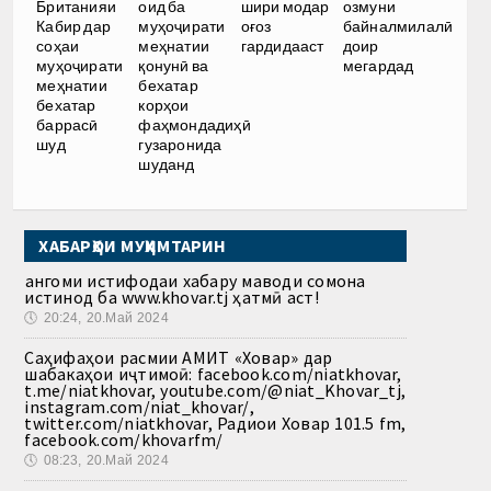
Британияи
оид ба
шири модар
озмуни
Кабир дар
муҳоҷирати
оғоз
байналмилалӣ
соҳаи
меҳнатии
гардидааст
доир
муҳоҷирати
қонунӣ ва
мегардад
меҳнатии
бехатар
бехатар
корҳои
баррасӣ
фаҳмондадиҳӣ
шуд
гузаронида
шуданд
ХАБАРҲОИ МУҲИМТАРИН
Ҳангоми истифодаи хабару маводи сомона
истинод ба www.khovar.tj ҳатмӣ аст!
🕔
20:24, 20.Май 2024
Саҳифаҳои расмии АМИТ «Ховар» дар
шабакаҳои иҷтимоӣ: facebook.com/niatkhovar,
t.me/niatkhovar, youtube.com/@niat_Khovar_tj,
instagram.com/niat_khovar/,
twitter.com/niatkhovar, Радиои Ховар 101.5 fm,
facebook.com/khovarfm/
🕔
08:23, 20.Май 2024