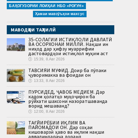
БАҲОГУЗОРИИ ЛОИҲАИ НБО «РОҒУН»
Ҳамаи мавзӯъҳои махсус
МАВОДҲОИ ТАҲЛИЛӢ
35-СОЛАГИИ ИСТИҚЛОЛИ ДАВЛАТӢ
ВА ОСОРХОНАИ МИЛЛӢ. Нақши ин
ниҳод дар ҳифзу муаррифии
дастовардҳои истиқлол муҳим аст
🕔
15:39, 8.Авг 2026
ТАВСИЯИ МУФИД. Доир ба пӯпаки
ҷуворимакка ва фоидаи он
🕔
13:33, 8.Авг 2026
ПУРСИДЕД, ҶАВОБ МЕДИҲЕМ. Дар
кадом ҳолатҳо муҳоҷирон ба
рӯйхати шахсони назоратшаванда
ворид мешаванд?
🕔
12:00, 8.Авг 2026
ТАҒЙИРЁБИИ ИҚЛИМ ВА
ПАЙОМАДҲОИ ОН. Дар соҳаи
кишоварзӣ ҳаво ва иқлим нақши
аввалиндараҷа доранд