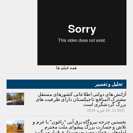
همه فیلم ها
تحلیل و تفسیر
آژانش های دولتی اطلاعاتی کشورهای مستقل
مشترک المنافع: تاجیکستان دارای ظرفیت های
بزرگ گردشگری است
🕔
11:20, 26.فوریه 2019
نخستین چرخه نیروگاه برق آبی “راغون” با عزم و
تلاش و جسارت بزرگ پیشوای ملت محترم
امامعلی رحمان مورد بهره برداری قرار می‌گیرد