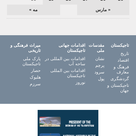
« مارس
مه »
تاجیکستان
مقدسات
اقدامات جهانی
میراث فرهنگی و
ملی
تاجیکستان
تاریخی
تاریخ
نشان
اقدامات بین المللی در
پارک ملی
اقتصاد
ساحه آب
تاجیکستان
پرچم
فرهنگ و
اقدامات بین المللی
حصار
معارف
سرود
تاجیکستان
هلبوک
گردشگری
پول
نوروز
سرزم
تاجیکستان و
جهان