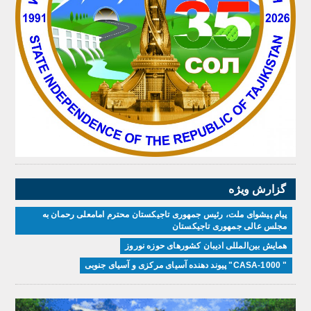
گزارش ویژه
پیام پیشوای ملت، رئیس جمهوری تاجیکستان محترم امامعلی رحمان به
مجلس عالی جمهوری تاجیکستان
همایش بین‌المللی ادیبان کشور‌های حوزه نوروز
" CASA-1000" پیوند دهنده آسیای مرکزی و آسیای جنوبی