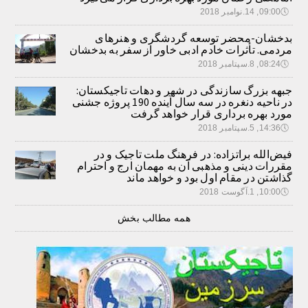
🕔
09:00, 14.نوامبر 2018
بدخشان-محضر توسعه گردشگری و هنرهای
مردمی. تأثرات خادم ادبی خاور از سفر به بدخشان
🕔
08:24, 8.سپتامبر 2018
جبهه بزرگ سازندگی در شهر و دهات تاجیکستان:
در ناحیه دنغره در سه سال آینده 190 پروژه جشنی
مورد بهره برداری قرار خواهد گرفت
🕔
14:36, 5.سپتامبر 2018
فیض‌الله براتزاده: در فرهنگ ملت تاجیک و در
مقررات دینی و مذهبی آن به مهمان ارج و احترام
گذاشتن در مقام اول بود و خواهد ماند
🕔
10:00, 1.آگوست 2018
همه مطالب بخش