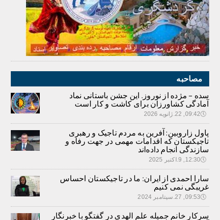
مصاحبه
سده – مژده از نوروز. این جشن باستانی نماد
آمادگی کشاورزان برای کاشت و کار است
🕔
09:42, 22.ژانویه 2026
پاول زاروبین: آفرین به مردم تاجیک و رهبری
تاجیکستان که اقدامات مهمی در جهت رفاه و
سازندگی انجام داده‌اند
🕔
12:30, 9.اکتبر 2025
سارا احمدی از ایران: ما در تاجیکستان احساس
غریبگی نمی کنیم
🕔
09:53, 27.سپتامبر 2024
سرکار خانم جمیله علم الهدی در گفتگو با خبرنگار