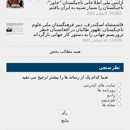
آژانس ملی اطلاعاتی تاجیکستان “خاور”:
تاجیکستان را بسیار شبیه به ایران یافتم
🕔
15:00, 9.نوامبر 2023
قاسمشاه اسکندرف، دبیر فرهنگستان ملی علوم
تاجیکستان: ظهور طالبان در افغانستان خطر
تروریسم جهانی را به دستور کار جهانی بازگرداند
🕔
11:40, 10.دسامبر 2021
همه مطالب بخش
نظر سنجی
شما کدام يک از رسانه ها را بيشتر ترجيح می دهيد
سایت های اینترنتی
روزنامه ها
رادیو
تلویزیون
مجله ها
نتایج