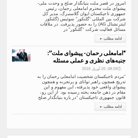
امروز در قصر ملت بنیانگذار صلح و وحدت ملی-
پیشوای ملت محترم امامعلی رحمان، رئیس
جمهوری تاجیکستان ایوان گلاسنبرگ، مدیر کل
شرکت بین المللی “گلنکور” سوئیس (گلنکور
اینترنشنال AG) را به حضور پذیرفت. در ملاقات
مسائل فعالیت شرکت “گلنکور” در
ادامه مطلب
▸
“امامعلی رحمان- پیشوای ملت”:
جنبه‌های نظری و عملی مسئله
🕔
08:29, 20.آوریل 2016
“مردم تاجیکستان شخصیت امامعلی رحمان را به
تدریج همچون راهبر توانای و پرتجربه و همچون
پیشوای واقعی خود پذیرفته، این مفهوم و این
مقام در ذهن جامعه پخته رسیده بود. از این رو،
قانون جمهوری تاجیکستان “در باره بنیانگذار صلح
ادامه مطلب
▸