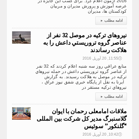
2016 آزمون اعلام کرد. برای کسب این جایزه در
عرصه آموزش و پرورش مدیران و مربیان
کودکستان ها، مدیران
ادامه مطلب
▸
نيروهای تركيه در موصل 32 نفر از
عناصر گروه تروريستي داعش را به
هلاکت رساندند
🕔
11:55, 20.آوریل 2016
منابع عراقي روز سه شنبه اعلام كردند كه 32 نفر
از عناصر گروه تروريستي داعش در حمله نيروهاي
تركيه در موصل به هلاكت رسيدند. به گزارش
ایرنا به نقل از پايگاه خبري شفق نيوز عراق ،
نيروهاي تركيه مستقر در
ادامه مطلب
▸
ملاقات امامعلی رحمان با ایوان
گلاسنبرگ مدیر کل شرکت بین المللی
“گلنکور” سوئیس
🕔
10:42, 20.آوریل 2016