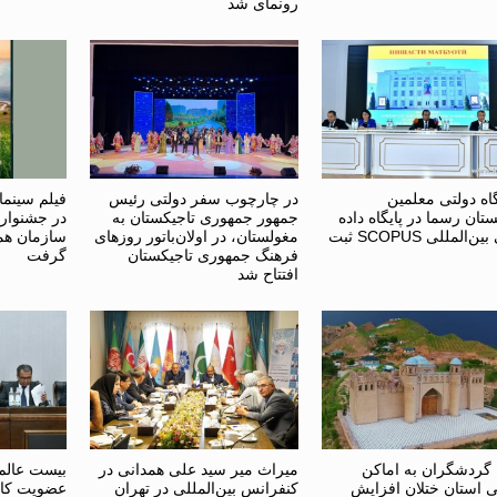
رونمای شد
اه دولتی معلمین
در چارچوب سفر دولتی رئیس
فیلم سینم
تان رسما در پایگاه داده
جمهور جمهوری تاجیکستان به
در جشنواره
علمی بین‌المللی SCOPUS ثبت
مغولستان، در اولان‌باتور روزهای
سازمان هم
فرهنگ جمهوری تاجیکستان
گرفت
افتتاح شد
 گردشگران به اماکن
میراث میر سید علی همدانی در
بیست عالم 
ی استان ختلان افزایش
کنفرانس بین‌المللی در تهران
عضویت کام