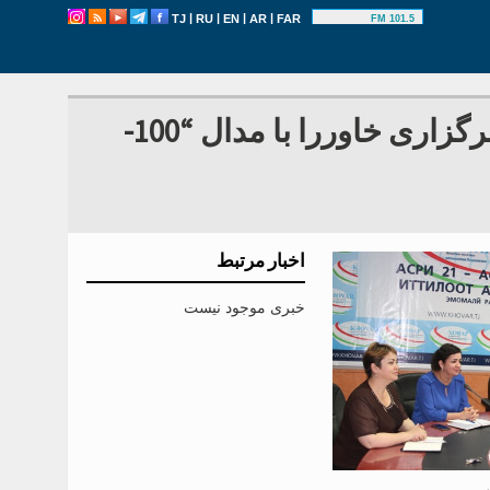
|
|
|
|
TJ
RU
EN
AR
FAR
101.5 FM
اتحادیه روزنامه نگاران رهبریت و کارمندان خبرگزاری خاوررا با مدال “100-
اخبار مرتبط
خبری موجود نیست