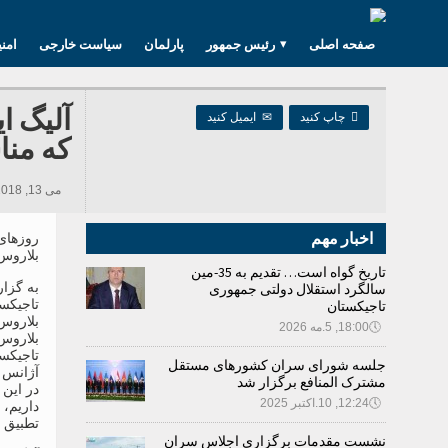
صفحه اصلی
رئیس جمهور
پارلمان
سیاست خارجی
امن
آلیگ ا

چاپ کنید
✉
ایمیل کنید
که منا
می 13, 2018 10:12, 250 بازدید ها
اخبار مهم
بلاروس
تاریخ گواه است… تقدیم به 35-مین
به گزا
سالگرد استقلال دولتی جمهوری
تاجیکست
تاجیکستان
بلاروس
🕔
18:00, 5.مه 2026
بلاروس 
تاجیکست
جلسه شورای سران کشورهای مستقل
آژانس ا
مشترک المنافع برگزار شد
در این 
🕔
12:24, 10.اکتبر 2025
داریم،
تطبیق ن
نشست مقدمات برگزاری اجلاس سران