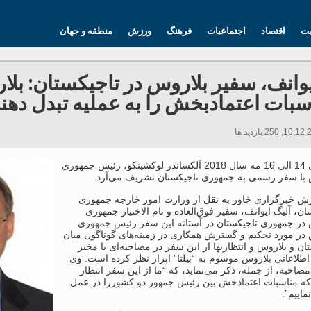
یت
اقتصاد
اجتماعیات
فرهنگ
ورزش
منطقه و جهان
یوانف، سفیر بلاروس در تاجیکستان: بلا
سبات اعتمادبخش را به عملیه تبدل دهن
روزهای 14 الی 16 مه سال 2018 آلکساندر لوکشینکو، رئیس جمهوری
 با سفر رسمی به جمهوری تاجیکستان تشریف می‌آرد.
رش خبرگزاری خاور به نقل از وزارت امور خارجه جمهوری
ان، آلیگ ایوانف، سفیر فوق‌العاده و تام الاختیار جمهوری
 در جمهوری تاجیکستان در آستانه این سفر رئیس جمهوری
در مورد تحکیم و گسترش همکاری در زمینه‌های گوناگون میان
ان و بلاروس و انتظاریها از این سفر در مصاحبه‌ای با مخبر
طلاعاتی بلاروس موسوم به “بیلتا” ابراز نظر کرده است. وی
مصاحبه، از جمله، ذکر می‌نماید، که “ما از این سفر انتظار
 که مناسبات اعتمادخش بین رئیس جمهور دو کشوررا در عمل
ماییم”.