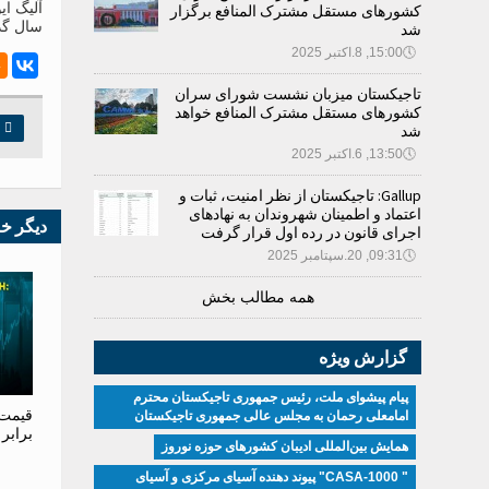
آلیگ ای
کشورهای مستقل مشترک المنافع برگزار
سال گذشته میزان
شد
🕔
15:00, 8.اکتبر 2025
تاجیکستان میزبان نشست شورای سران
کشورهای مستقل مشترک المنافع خواهد

چ
شد
🕔
13:50, 6.اکتبر 2025
Gallup: تاجیکستان از نظر امنیت، ثبات و
اعتماد و اطمینان شهروندان به نهادهای
دیگر خ
اجرای قانون در رده اول قرار گرفت
🕔
09:31, 20.سپتامبر 2025
همه مطالب بخش
گزارش ویژه
پیام پیشوای ملت، رئیس جمهوری تاجیکستان محترم
قیمت 
امامعلی رحمان به مجلس عالی جمهوری تاجیکستان
برابر
همایش بین‌المللی ادیبان کشور‌های حوزه نوروز
" CASA-1000" پیوند دهنده آسیای مرکزی و آسیای