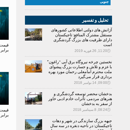
جنوبی
تحلیل و تفسیر
آژانش های دولتی اطلاعاتی کشورهای
مستقل مشترک المنافع: تاجیکستان
دارای ظرفیت های بزرگ گردشگری
است
قیمت 
برابر
🕔
11:20, 26.فوریه 2019
نخستین چرخه نیروگاه برق آبی “راغون”
با عزم و تلاش و جسارت بزرگ پیشوای
ملت محترم امامعلی رحمان مورد بهره
برداری قرار می‌گیرد
🕔
09:00, 14.نوامبر 2018
بدخشان-محضر توسعه گردشگری و
هنرهای مردمی. تأثرات خادم ادبی خاور
از سفر به بدخشان
قیمت 
🕔
08:24, 8.سپتامبر 2018
برابر
جبهه بزرگ سازندگی در شهر و دهات
تاجیکستان: در ناحیه دنغره در سه سال