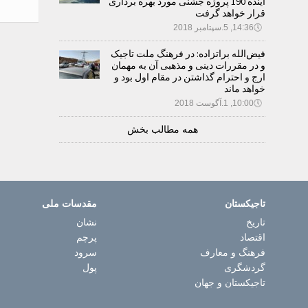
آینده 190 پروژه جشنی مورد بهره برداری
قرار خواهد گرفت
🕔
14:36, 5.سپتامبر 2018
فیض‌الله براتزاده: در فرهنگ ملت تاجیک
و در مقررات دینی و مذهبی آن به مهمان
ارج و احترام گذاشتن در مقام اول بود و
خواهد ماند
🕔
10:00, 1.آگوست 2018
همه مطالب بخش
تاجیکستان
مقدسات ملی
تاریخ
نشان
اقتصاد
پرچم
فرهنگ و معارف
سرود
گردشگری
پول
تاجیکستان و جهان