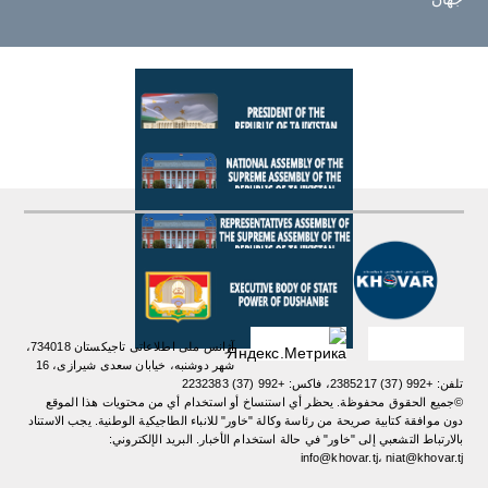
آژانس ملی اطلاعاتی تاجیکستان 734018،
شهر دوشنبه، خیابان سعدی شیرازی، 16
تلفن: +992 (37) 2385217، فاکس: +992 (37) 2232383
©جميع الحقوق محفوظة. يحظر أي استنساخ أو استخدام أي من محتويات هذا الموقع
دون موافقة كتابية صريحة من رئاسة وكالة "خاور" للانباء الطاجيكية الوطنية. یجب الاستناد
بالارتباط التشعبي إلى "خاور" في حالة استخدام الأخبار. البريد الإلكتروني:
info@khovar.tj، niat@khovar.tj