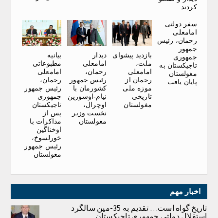
کردند
سفر دولتی
امامعلی
رحمان، رئیس
جمهور
بازدید پیشوای
دیدار
بیانیه
جمهوری
ملت،
امامعلی
مطبوعاتی
تاجیکستان به
امامعلی
رحمان،
امامعلی
مغولستان
رحمان از
رئیس جمهور
رحمان،
پایان یافت
موزه ملی
کشورمان با
رئیس جمهور
تاریخی
نیام-اوسورین
جمهوری
مغولستان
اوچرال،
تاجیکستان
نخست وزیر
پس از
مغولستان
مذاکرات با
اوخناگین
خورلسوخ،
رئیس جمهور
مغولستان
اخبار مهم
تاریخ گواه است… تقدیم به 35-مین سالگرد
استقلال دولتی جمهوری تاجیکستان