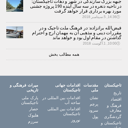
جبهه بزرگ سازندگی در شهر و دهات تاجیکستان:
در ناحیه دنغره در سه سال آینده 190 پروژه جشنی
مورد بهره برداری قرار خواهد گرفت
🕔
14:36, 5.سپتامبر 2018
فیض‌الله براتزاده: در فرهنگ ملت تاجیک و در
مقررات دینی و مذهبی آن به مهمان ارج و احترام
گذاشتن در مقام اول بود و خواهد ماند
🕔
10:00, 1.آگوست 2018
همه مطالب بخش
تاجیکستان
مقدسات
اقدامات جهانی
میراث فرهنگی و
ملی
تاجیکستان
تاریخی
تاریخ
نشان
اقدامات بین المللی در
پارک ملی
اقتصاد
ساحه آب
تاجیکستان
پرچم
فرهنگ و
اقدامات بین المللی
حصار
معارف
سرود
تاجیکستان
هلبوک
گردشگری
پول
نوروز
سرزم
تاجیکستان و
جهان