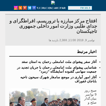
|
|
|
|
TJ
RU
EN
AR
FAR
101.5 FM
افتتاح مرکز مبارزه با تروریسم، افراطگرای و
جدای طلبی وزارت امور داخلی جمهوری
تاجیکستان
نوامبر 9, 2018 11:00, 2,388 بازدید ها
اخبار مرتبط
آغاز سفر پیشوای ملت امامعلی رحمان به استان سغد
شناسایی پیشوای ملت امامعلی رحمان با جریان تجدید در
جمعیت سهامی گشوده آسایشگاه “زمرد”
آغاز امور آبیاری در موضع سامغار شهرک سیحون ناحیه
باباجان غفوراف
صبح روز
9 نوامبر
بنیان‌گذار
صلح و