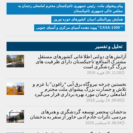
پیام پیشوای ملت، رئیس جمهوری تاجیکستان محترم امامعلی رحمان به
مجلس عالی جمهوری تاجیکستان
همایش بین‌المللی ادیبان کشور‌های حوزه نوروز
" CASA-1000" پیوند دهنده آسیای مرکزی و آسیای جنوبی
تحلیل و تفسیر
آژانش های دولتی اطلاعاتی کشورهای مستقل
مشترک المنافع: تاجیکستان دارای ظرفیت های
بزرگ گردشگری است
🕔
11:20, 26.فوریه 2019
نخستین چرخه نیروگاه برق آبی “راغون” با عزم و
تلاش و جسارت بزرگ پیشوای ملت محترم
امامعلی رحمان مورد بهره برداری قرار می‌گیرد
🕔
09:00, 14.نوامبر 2018
بدخشان-محضر توسعه گردشگری و هنرهای
مردمی. تأثرات خادم ادبی خاور از سفر به بدخشان
🕔
08:24, 8.سپتامبر 2018