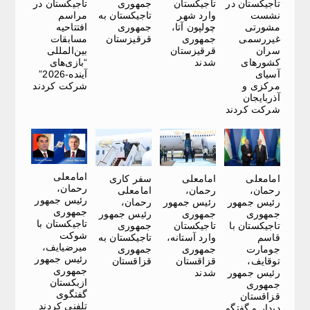
تاجیکستان در
تاجیکستان
جمهوری
تاجیکستان در
نشست
وارد شهر
تاجیکستان به
مراسم
مشورتی
چولپون آتا،
جمهوری
افتتاحیه
غیررسمی
جمهوری
قرقیزستان
مسابقات
سران
قرقیزستان
بین‌المللی
کشورهای
شدند
“بازی‌های
آسیای
آینده-2026”
مرکزی و
شرکت کردند
آذربایجان
شرکت کردند
امامعلی
امامعلی
امامعلی
سفر کاری
رحمان،
رحمان،
رحمان،
امامعلی
رئیس جمهور
رئیس جمهور
رئیس جمهور
رحمان،
جمهوری
جمهوری
جمهوری
رئیس جمهور
تاجیکستان با
تاجیکستان با
تاجیکستان
جمهوری
شوکت
قاسم
وارد آستانه،
تاجیکستان به
میرضیایف،
جومارت
جمهوری
جمهوری
رئیس جمهور
توقایف،
قزاقستان
قزاقستان
جمهوری
رئیس جمهور
شدند
ازبکستان
جمهوری
گفتگوی
قزاقستان
تلفنی کردند
دیدار و گفتگو