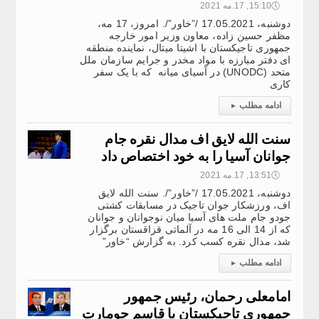
🕔
15:10, 17.مه 2021
دوشنبه، 17.05.2021 /”خاور”/. امروز، 17 مه،
مظفر حسین زاده، معاون وزیر امور خارجه
جمهوری تاجیکستان با اشیتا میتال، نماینده منطقه
ای دفتر مبارزه با مواد مخدر و جرایم سازمان ملل
متحد (UNODC) در آسیای میانه که با یک سفر
کاری
ادامه مطلب
▸
سنت الله لایق اف مدال نقره جام
جوانان آسیا را به خود اختصاص داد
🕔
13:51, 17.مه 2021
دوشنبه، 17.05.2021 /”خاور”/. سنت الله لایق
اف، ورزشکار جوان تاجیک در مسابقات کشتی
جودو جام ملت های آسیا میان نوجوانان و جوانان
که از 14 الی 16 مه در آلماتی قزاقستان برگزار
شد، مدال نقره کسب کرد. به گزارش “خاور”
ادامه مطلب
▸
امامعلی رحمان، رئیس جمهور
جمهوری تاجیکستان با قاسم جومارت