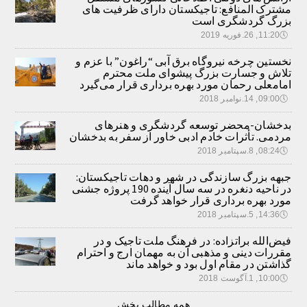
مشترک المنافع: تاجیکستان دارای ظرفیت های
بزرگ گردشگری است
🕔
11:20, 26.فوریه 2019
نخستین چرخه نیروگاه برق آبی “راغون” با عزم و
تلاش و جسارت بزرگ پیشوای ملت محترم
امامعلی رحمان مورد بهره برداری قرار می‌گیرد
🕔
09:00, 14.نوامبر 2018
بدخشان-محضر توسعه گردشگری و هنرهای
مردمی. تأثرات خادم ادبی خاور از سفر به بدخشان
🕔
08:24, 8.سپتامبر 2018
جبهه بزرگ سازندگی در شهر و دهات تاجیکستان:
در ناحیه دنغره در سه سال آینده 190 پروژه جشنی
مورد بهره برداری قرار خواهد گرفت
🕔
14:36, 5.سپتامبر 2018
فیض‌الله براتزاده: در فرهنگ ملت تاجیک و در
مقررات دینی و مذهبی آن به مهمان ارج و احترام
گذاشتن در مقام اول بود و خواهد ماند
🕔
10:00, 1.آگوست 2018
همه مطالب بخش