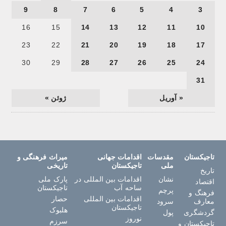
9
8
7
6
5
4
3
16
15
14
13
12
11
10
23
22
21
20
19
18
17
30
29
28
27
26
25
24
31
« آوریل
ژوئن »
تاجیکستان
مقدسات
اقدامات جهانی
میراث فرهنگی و
ملی
تاجیکستان
تاریخی
تاریخ
نشان
اقدامات بین المللی در
پارک ملی
اقتصاد
ساحه آب
تاجیکستان
پرچم
فرهنگ و
اقدامات بین المللی
حصار
معارف
سرود
تاجیکستان
هلبوک
گردشگری
پول
نوروز
سرزم
تاجیکستان و