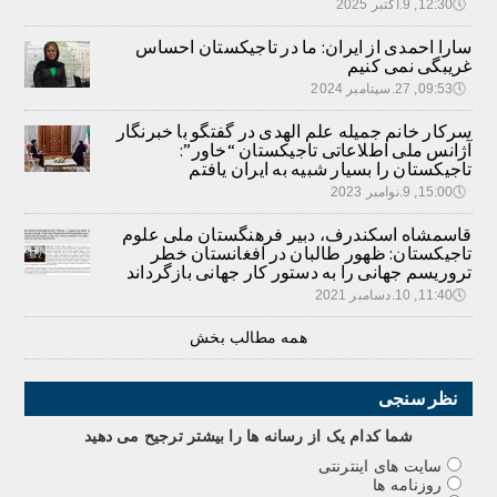
🕔
12:30, 9.اکتبر 2025
سارا احمدی از ایران: ما در تاجیکستان احساس
غریبگی نمی کنیم
🕔
09:53, 27.سپتامبر 2024
سرکار خانم جمیله علم الهدی در گفتگو با خبرنگار
آژانس ملی اطلاعاتی تاجیکستان “خاور”:
تاجیکستان را بسیار شبیه به ایران یافتم
🕔
15:00, 9.نوامبر 2023
قاسمشاه اسکندرف، دبیر فرهنگستان ملی علوم
تاجیکستان: ظهور طالبان در افغانستان خطر
تروریسم جهانی را به دستور کار جهانی بازگرداند
🕔
11:40, 10.دسامبر 2021
همه مطالب بخش
نظر سنجی
شما کدام يک از رسانه ها را بيشتر ترجيح می دهيد
سایت های اینترنتی
روزنامه ها