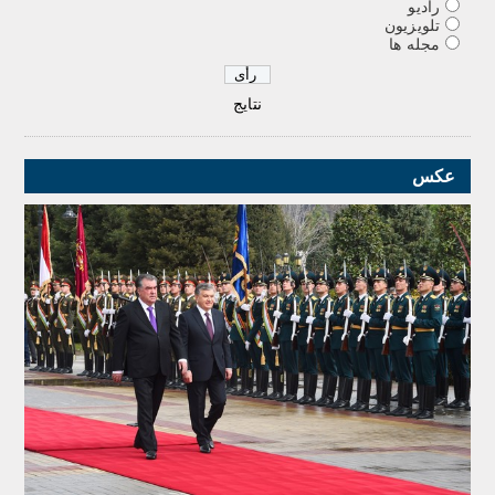
رادیو
تلویزیون
مجله ها
نتایج
عکس