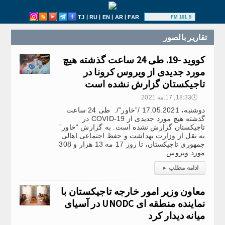
|
|
|
|
TJ
RU
EN
AR
FAR
101.5 FM
تقارير بالصور
کووید -19. طی 24 ساعت گذشته هیچ
مورد جدیدی از ویروس کرونا در
تاجیکستان گزارش نشده است
🕔
18:33, 17.مه 2021
دوشنبه، 17.05.2021 /”خاور”/. طی 24 ساعت
گذشته هیچ مورد جدیدی از COVID-19 در
تاجیکستان گزارش نشده است. به گزارش “خاور”
به نقل از وزارت بهداشت و حفظ اجتماعی اهالی
جمهوری تاجیکستان، تا روز 17 مه 13 هزار و 308
مورد ویروس
ادامه مطلب
▸
معاون وزیر امور خارجه تاجیکستان با
نماینده منطقه ای UNODC در آسیای
میانه دیدار کرد