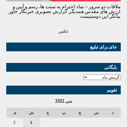
ملاقات دو سرور – نماد احترام به سنت ها، رسم و آیین و
ارزش های مقدس همدیگر. گزارش تصویری خبرنگار خاور
بیانگر این دوستیست
عکس
جای برای تبلیغ
بایگانی
تقویم
می 2021
د
س
چ
پ
ج
ش
ی
2
1