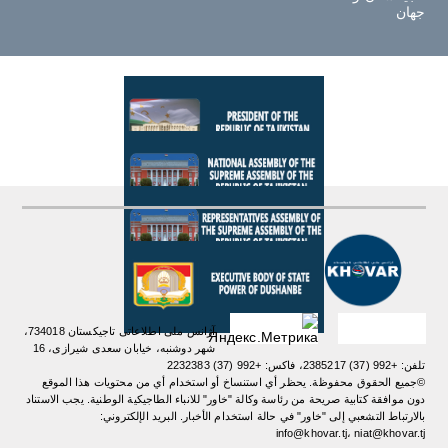
جهان
آژانس ملی اطلاعاتی تاجیکستان 734018،
شهر دوشنبه، خیابان سعدی شیرازی، 16
تلفن: +992 (37) 2385217، فاکس: +992 (37) 2232383
©جميع الحقوق محفوظة. يحظر أي استنساخ أو استخدام أي من محتويات هذا الموقع
دون موافقة كتابية صريحة من رئاسة وكالة "خاور" للانباء الطاجيكية الوطنية. یجب الاستناد
بالارتباط التشعبي إلى "خاور" في حالة استخدام الأخبار. البريد الإلكتروني:
info@khovar.tj، niat@khovar.tj