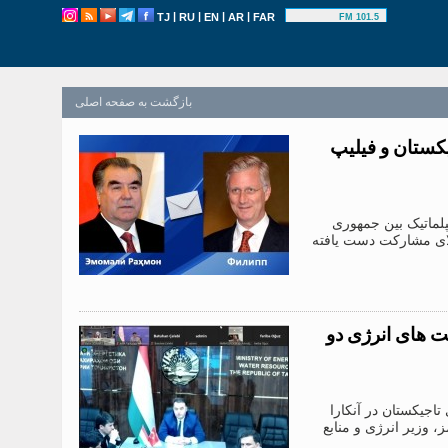
|
|
|
|
TJ
RU
EN
AR
FAR
101.5 FM
بازگشت به صفحه اصلی
کستان و فیلیپ
ری روابط دیپلماتیک بین جمهوری
لای مشارکت دست یافته
ت های انرژی دو
202 با کمک سفارت جمهوری تاجیکستان در آنکارا
 وزیر انرژی و منابع