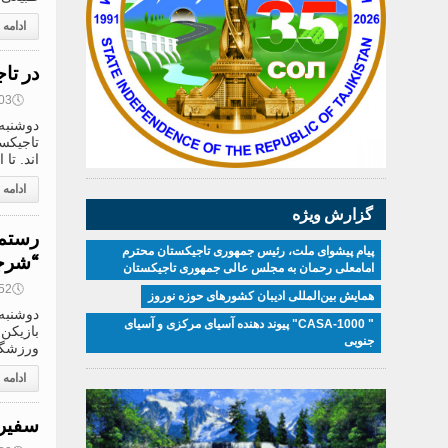
ادامه
در تاجیکستان، 93.1 درصد
🕔
10:03, 9
اند. تا ا
ادامه
گزارش ویژه
رستم 
پیام پیشوای ملت، رئیس جمهوری تاجیکستان محترم
“شرجه
امامعلی رحمان به مجلس عالی جمهوری تاجیکستان
🕔
09:52, 9
همایش بین‌المللی ادیبان کشور‌های حوزه نوروز
" CASA-1000" پیوند دهنده آسیای مرکزی و آسیای
بازیکن 
جنوبی
ورزشگاه
ادامه
سفیر 