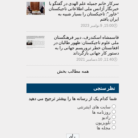
سرکار خانم جمیله علم الهدی در گفتگو با
خبرنگار آژانس ملی اطلاعاتی تاجیکستان
“خاور”: تاجیکستان را بسیار شبیه به
ایران یافتم
🕔
15:00, 9.نوامبر 2023
قاسمشاه اسکندرف، دبیر فرهنگستان
ملی علوم تاجیکستان: ظهور طالبان در
افغانستان خطر تروریسم جهانی را به
دستور کار جهانی بازگرداند
🕔
11:40, 10.دسامبر 2021
همه مطالب بخش
نظر سنجی
شما کدام يک از رسانه ها را بيشتر ترجيح می دهيد
سایت های اینترنتی
روزنامه ها
رادیو
تلویزیون
مجله ها