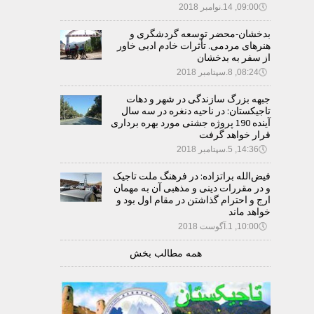
🕔
09:00, 14.نوامبر 2018
بدخشان-محضر توسعه گردشگری و
هنرهای مردمی. تأثرات خادم ادبی خاور
از سفر به بدخشان
🕔
08:24, 8.سپتامبر 2018
جبهه بزرگ سازندگی در شهر و دهات
تاجیکستان: در ناحیه دنغره در سه سال
آینده 190 پروژه جشنی مورد بهره برداری
قرار خواهد گرفت
🕔
14:36, 5.سپتامبر 2018
فیض‌الله براتزاده: در فرهنگ ملت تاجیک
و در مقررات دینی و مذهبی آن به مهمان
ارج و احترام گذاشتن در مقام اول بود و
خواهد ماند
🕔
10:00, 1.آگوست 2018
همه مطالب بخش