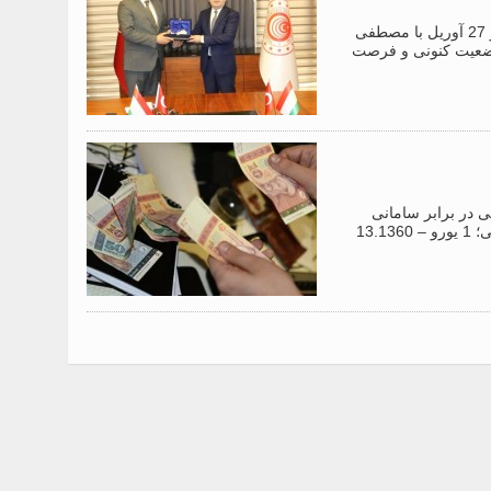
دوشنبه، 29.04.2022 /”خاور”/. اشرفجان گلف، سفیر جمهوری تاجیکستان در ترکیه در 27 آوریل با مصطفی
د وضعیت کنونی و فرصت
خارجی در برابر سامانی
(واحد پول ملی تاجیکستان) را به شرح زیر تعیین کرد: 1 دلار آمریکا – 12.4950 سامانی؛ 1 یورو – 13.1360