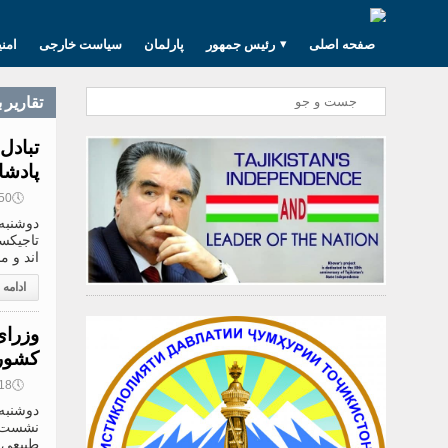
صفحه اصلی
رئیس جمهور
پارلمان
سیاست خارجی
امن
تقارير 
تبادل
پادشا
🕔
16:50, 9
تاجیکس
اند و م
ادامه
وزرای
کشور 
🕔
10:18, 9
نشست مج
طبیعی 