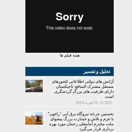
همه فیلم ها
تحلیل و تفسیر
آژانش های دولتی اطلاعاتی کشورهای
مستقل مشترک المنافع: تاجیکستان
دارای ظرفیت های بزرگ گردشگری
است
🕔
11:20, 26.فوریه 2019
نخستین چرخه نیروگاه برق آبی “راغون”
با عزم و تلاش و جسارت بزرگ پیشوای
ملت محترم امامعلی رحمان مورد بهره
برداری قرار می‌گیرد