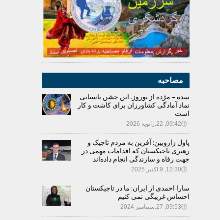
مصاحبه
سده – مژده از نوروز. این جشن باستانی
نماد آمادگی کشاورزان برای کاشت و کار
است
🕔
09:42, 22.ژانویه 2026
پاول زاروبین: آفرین به مردم تاجیک و
رهبری تاجیکستان که اقدامات مهمی در
جهت رفاه و سازندگی انجام داده‌اند
🕔
12:30, 9.اکتبر 2025
سارا احمدی از ایران: ما در تاجیکستان
احساس غریبگی نمی کنیم
🕔
09:53, 27.سپتامبر 2024