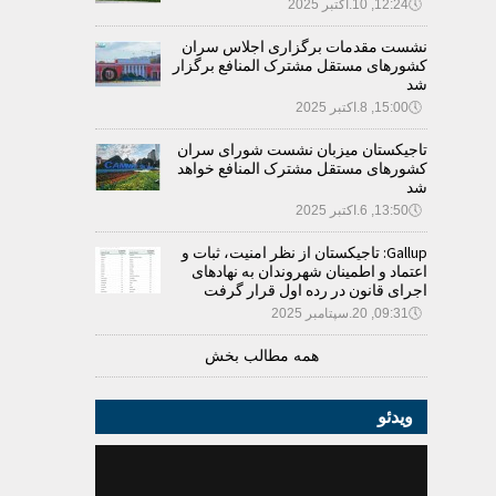
🕔
12:24, 10.اکتبر 2025
نشست مقدمات برگزاری اجلاس سران
کشورهای مستقل مشترک المنافع برگزار
شد
🕔
15:00, 8.اکتبر 2025
تاجیکستان میزبان نشست شورای سران
کشورهای مستقل مشترک المنافع خواهد
شد
🕔
13:50, 6.اکتبر 2025
Gallup: تاجیکستان از نظر امنیت، ثبات و
اعتماد و اطمینان شهروندان به نهادهای
اجرای قانون در رده اول قرار گرفت
🕔
09:31, 20.سپتامبر 2025
همه مطالب بخش
ویدئو