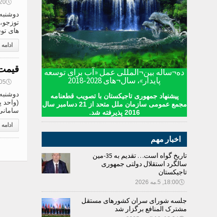
🕔
08:20, 9
توزجو، 
های تو
ادامه
قیمت 
ده¬ساله بین¬المللی عمل «آب برای توسعه
پایدار»، سال¬های 2028-2018
🕔
08:05, 9
پیشنهاد جمهوری تاجیکستان با تصویب قطعنامه
مجمع عمومی سازمان ملل متحد از 21 دسامبر سال
سامانی؛ 1 روبل روسیه .1600
2016 پذیرفته شد.
ادامه
اخبار مهم
تاریخ گواه است… تقدیم به 35-مین
سالگرد استقلال دولتی جمهوری
تاجیکستان
🕔
18:00, 5.مه 2026
جلسه شورای سران کشورهای مستقل
مشترک المنافع برگزار شد