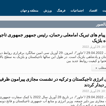
یت
اقتصاد
اجتماعیات
فرهنگ
ورزش
منطقه و جهان
بالصور
 پیام های تبریک امامعلی رحمان، رئیس جمهور جمهوری تاجی
ه بلژیک
2.آوریل 2022
دوشنبه، 29.04.2022 /”خاور”/. امروز، 29 آوریل سی امین سالگرد برقرا
تان و پادشاهی بلژیک است. در طول این سالها تاجیکستان و بلژیک به سطح با
حتوا و کیفیت روابط جدید بین
 مطلب
▸
 انرژی تاجیکستان و ترکیه در نشست مجازی پیرامون ظرفی
دیدار کردند
2.آوریل 2022
دوشنبه، 29.04.2022 /”خاور”/. در تاریخ 28 آوریل سال 2
ازی بین دلیر جمعه، وزیر انرژی و منابع آب جمهوری تاجیکستان و فاتح دونمز،
جمهوری ترکیه برگزار شد.