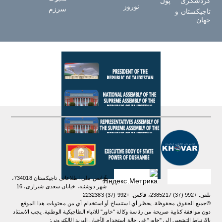
گردشگری
پول
نوروز
سرزم
تاجیکستان و
جهان
آژانس ملی اطلاعاتی تاجیکستان 734018،
شهر دوشنبه، خیابان سعدی شیرازی، 16
تلفن: +992 (37) 2385217، فاکس: +992 (37) 2232383
©جميع الحقوق محفوظة. يحظر أي استنساخ أو استخدام أي من محتويات هذا الموقع
دون موافقة كتابية صريحة من رئاسة وكالة "خاور" للانباء الطاجيكية الوطنية. یجب الاستناد
بالارتباط التشعبي إلى "خاور" في حالة استخدام الأخبار. البريد الإلكتروني: