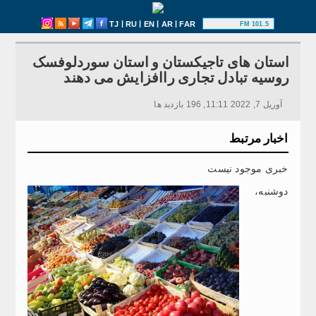
|
|
|
|
TJ
RU
EN
AR
FAR
101.5 FM
استان های تاجیکستان و استان سوردلوفسک
روسیه تبادل تجاری راافزایش می دهند
آوریل 7, 2022 11:11, 196 بازدید ها
اخبار مرتبط
خبری موجود نیست
دوشنبه،