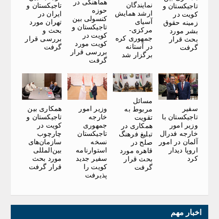
هماهنگی در
نمایندگان
تاجیکستان و
تاجیکستان و
حوزه
ارشد همایش
ایران در
کویت در
کنسولی بین
آسیای
تهران مورد
زمینه حقوق
تاجیکستان و
مرکزی-
بحث و
بشر مورد
کویت در
جمهوری کره
بررسی قرار
بحث قرار
کویت مورد
در آستانه
گرفت
گرفت
بررسی قرار
برگزار شد
گرفت
مسائل
سفیر
وزیر امور
همکاری بین
مربوط به
تاجیکستان با
خارجه
تاجیکستان و
تقویت
وزیر امور
جمهوری
کویت در
همکاری در
خارجه فدرال
تاجیکستان
چارچوب
تبلیغ فرهنگ
آلمان در امور
نسخه
سازمان‌های
صلح در
اروپا دیدار
استوارنامه
بین‌المللی
قاهره مورد
کرد
سفیر جدید
مورد بحث
بحث قرار
کویت را
قرار گرفت
گرفت
پذیرفت
اخبار مهم