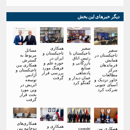
دیگر خبرهای این بخش
سفیر
همکاری
سفیر
مسائل
تاجیکستان با
تاجیکستان و
تاجیکستان در
مربوط به
رئیس اتاق
ایران در
همایش
گسترش
بازرگانی و
حوزه علم و
فرماندهان
همکاری بین
صنایع
فرهنگ مورد
مرکز
تاجیکستان و
پادشاهی
بررسی قرار
مطالعات
آژانس
عمان دیدار و
گرفت
خاور نزدیک و
توسعه
گفتگو کرد
آسیای جنوبی
اتریش در
شرکت کرد
وین مورد
بحث قرار
گرفت
همکاری‌های
همکاری و
نشست
دوجانبه بین
همکاری بین