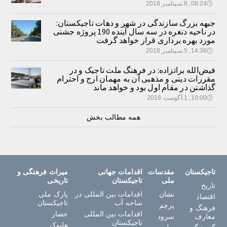
🕔
08:24, 8.سپتامبر 2018
جبهه بزرگ سازندگی در شهر و دهات تاجیکستان:
در ناحیه دنغره در سه سال آینده 190 پروژه جشنی
مورد بهره برداری قرار خواهد گرفت
🕔
14:36, 5.سپتامبر 2018
فیض‌الله براتزاده: در فرهنگ ملت تاجیک و در
مقررات دینی و مذهبی آن به مهمان ارج و احترام
گذاشتن در مقام اول بود و خواهد ماند
🕔
10:00, 1.آگوست 2018
همه مطالب بخش
تاجیکستان
مقدسات
اقدامات جهانی
میراث فرهنگی و
ملی
تاجیکستان
تاریخی
تاریخ
نشان
اقدامات بین المللی در
پارک ملی
اقتصاد
ساحه آب
تاجیکستان
پرچم
فرهنگ و
اقدامات بین المللی
حصار
معارف
سرود
تاجیکستان
هلبوک