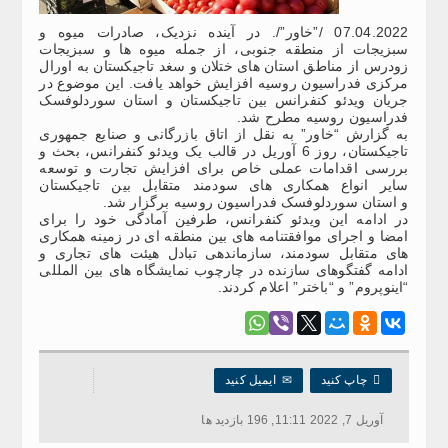
07.04.2022 /”خاور”/. در آینده نزدیک، صادرات میوه و
سبزیجات از منطقه جنوبی، از جمله میوه ها و سبزیجات
زودرس از مناطق استان های ختلان و سغد تاجیکستان به اورال
مرکزی فدراسیون روسیه افزایش خواهد یافت. این موضوع در
جریان ویدئو کنفرانس بین تاجیکستان و استان سوردلوفسک
فدراسیون روسیه مطرح شد.
به گزارش “خاور” به نقل از اتاق بازرگانی و صنایع جمهوری
تاجیکستان، روز 6 آوریل در قالب یک ویدئو کنفرانس، بحث و
بررسی اقدامات عملی خاص برای افزایش تجارت و توسعه
سایر انواع همکاری های سودمند متقابل بین تاجیکستان
و استان سوردلوفسک فدراسیون روسیه برگزار شد.
در ادامه این ویدئو کنفرانس، طرفین آمادگی خود را برای
امضا و اجرای موافقتنامه های بین منطقه ای در زمینه همکاری
های متقابل سودمند، سازماندهی تبادل هیئت های تجاری و
ادامه گفتگوهای سازنده در چارچوب نمایشگاه های بین المللی
“اینوپروم” و “باختر” اعلام کردند.

چاپ کنید
✉
ایمیل کنید
آوریل 7, 2022 11:11, 196 بازدید ها