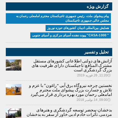
گزارش ویژه
پیام پیشوای ملت، رئیس جمهوری تاجیکستان محترم امامعلی رحمان به
مجلس عالی جمهوری تاجیکستان
همایش بین‌المللی ادیبان کشور‌های حوزه نوروز
" CASA-1000" پیوند دهنده آسیای مرکزی و آسیای جنوبی
تحلیل و تفسیر
آژانش های دولتی اطلاعاتی کشورهای مستقل
مشترک المنافع: تاجیکستان دارای ظرفیت های
بزرگ گردشگری است
🕔
11:20, 26.فوریه 2019
نخستین چرخه نیروگاه برق آبی “راغون” با عزم و
تلاش و جسارت بزرگ پیشوای ملت محترم
امامعلی رحمان مورد بهره برداری قرار می‌گیرد
🕔
09:00, 14.نوامبر 2018
بدخشان-محضر توسعه گردشگری و هنرهای
مردمی. تأثرات خادم ادبی خاور از سفر به بدخشان