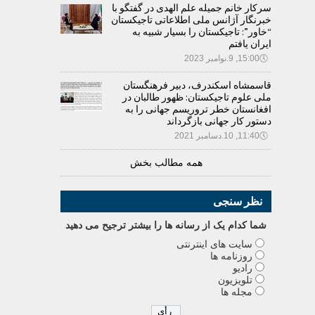
سرکار خانم جمیله علم الهدی در گفتگو با
خبرنگار آژانس ملی اطلاعاتی تاجیکستان
“خاور”: تاجیکستان را بسیار شبیه به
ایران یافتم
🕔
15:00, 9.نوامبر 2023
قاسمشاه اسکندرف، دبیر فرهنگستان
ملی علوم تاجیکستان: ظهور طالبان در
افغانستان خطر تروریسم جهانی را به
دستور کار جهانی بازگرداند
🕔
11:40, 10.دسامبر 2021
همه مطالب بخش
نظر سنجی
شما کدام يک از رسانه ها را بيشتر ترجيح می دهيد
سایت های اینترنتی
روزنامه ها
رادیو
تلویزیون
مجله ها