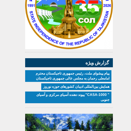
گزارش ویژه
پیام پیشوای ملت، رئیس جمهوری تاجیکستان محترم
امامعلی رحمان به مجلس عالی جمهوری تاجیکستان
همایش بین‌المللی ادیبان کشور‌های حوزه نوروز
" CASA-1000" پیوند دهنده آسیای مرکزی و آسیای
جنوبی