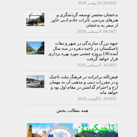
🕔
09:00, 14.نوامبر 2018
بدخشان-محضر توسعه گردشگری و
هنرهای مردمی. تأثرات خادم ادبی خاور
از سفر به بدخشان
🕔
08:24, 8.سپتامبر 2018
جبهه بزرگ سازندگی در شهر و دهات
تاجیکستان: در ناحیه دنغره در سه سال
آینده 190 پروژه جشنی مورد بهره برداری
قرار خواهد گرفت
🕔
14:36, 5.سپتامبر 2018
فیض‌الله براتزاده: در فرهنگ ملت تاجیک
و در مقررات دینی و مذهبی آن به مهمان
ارج و احترام گذاشتن در مقام اول بود و
خواهد ماند
🕔
10:00, 1.آگوست 2018
همه مطالب بخش