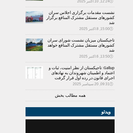
🕔
12:24, 10.اکتبر 2025
نشست مقدمات برگزاری اجلاس سران
کشورهای مستقل مشترک المنافع برگزار
شد
🕔
15:00, 8.اکتبر 2025
تاجیکستان میزبان نشست شورای سران
کشورهای مستقل مشترک المنافع خواهد
شد
🕔
13:50, 6.اکتبر 2025
Gallup: تاجیکستان از نظر امنیت، ثبات و
اعتماد و اطمینان شهروندان به نهادهای
اجرای قانون در رده اول قرار گرفت
🕔
09:31, 20.سپتامبر 2025
همه مطالب بخش
ویدئو