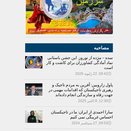
مصاحبه
سده – مژده از نوروز. این جشن باستانی
نماد آمادگی کشاورزان برای کاشت و کار
است
🕔
09:42, 22.ژانویه 2026
پاول زاروبین: آفرین به مردم تاجیک و
رهبری تاجیکستان که اقدامات مهمی در
جهت رفاه و سازندگی انجام داده‌اند
🕔
12:30, 9.اکتبر 2025
سارا احمدی از ایران: ما در تاجیکستان
احساس غریبگی نمی کنیم
🕔
09:53, 27.سپتامبر 2024