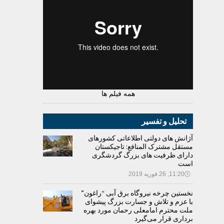
همه فیلم ها
تحلیل و تفسیر
آژانش های دولتی اطلاعاتی کشورهای
مستقل مشترک المنافع: تاجیکستان
دارای ظرفیت های بزرگ گردشگری
است
🕔
11:20, 26.فوریه 2019
نخستین چرخه نیروگاه برق آبی “راغون”
با عزم و تلاش و جسارت بزرگ پیشوای
ملت محترم امامعلی رحمان مورد بهره
برداری قرار می‌گیرد