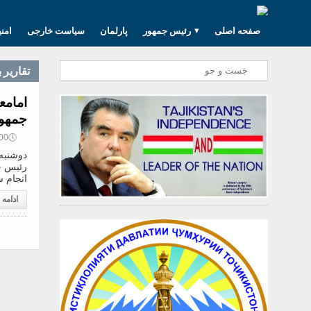
صفحه اصلی
رئیس جمهور
پارلمان
سیاست خارجی
امن
تقارير 
امامع
جمهور
🕔
20:00, 
رئیس ج
انجام ش
ادامه