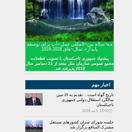
ده¬ساله بین¬المللی عمل «آب برای توسعه
پایدار»، سال¬های 2028-2018
پیشنهاد جمهوری تاجیکستان با تصویب قطعنامه
مجمع عمومی سازمان ملل متحد از 21 دسامبر سال
2016 پذیرفته شد.
اخبار مهم
تاریخ گواه است… تقدیم به 35-مین
سالگرد استقلال دولتی جمهوری
تاجیکستان
🕔
18:00, 5.مه 2026
جلسه شورای سران کشورهای مستقل
مشترک المنافع برگزار شد