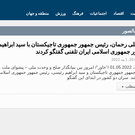
یت
اقتصاد
اجتماعیات
فرهنگ
ورزش
منطقه و جهان
بالصور
لی رحمان، رئیس جمهور جمهوری تاجیکستان با سید ابراهی
 جمهوری اسلامی ایران تلفنی گفتگو کردند
1.مه 2022
دوشنبه، 01.05.2022 /”خاور”/ امروز بین بنیانگذار صلح و وحدت ملی – پیشوای
مهور جمهوری تاجیکستان و سید ابراهیم رئیسی، رئیس جمهور جمهوری اسلامی
د. سران دو کشور در ابتدای این گفتگو
 مطلب
▸