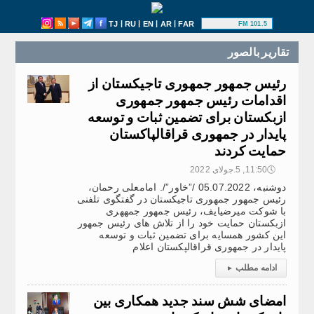
|
|
|
|
TJ
RU
EN
AR
FAR
101.5 FM
تقارير بالصور
رئیس جمهور جمهوری تاجیکستان از
اقدامات رئیس جمهور جمهوری
ازبکستان برای تضمین ثبات و توسعه
پایدار در جمهوری قراقالپاکستان
حمایت کردند
🕔
11:50, 5.جولای 2022
دوشنبه، 05.07.2022 /”خاور”/. امامعلی رحمان،
رئیس جمهور جمهوری تاجیکستان در گفتگوی تلفنی
با شوکت میرضیایف، رئیس جمهور جمههری
ازبکستان حمایت خود را از تلاش های رئیس جمهور
این کشور همسایه برای تضمین ثبات و توسعه
پایدار در جمهوری قراقالپکستان اعلام
ادامه مطلب
▸
امضای شش سند جدید همکاری بین