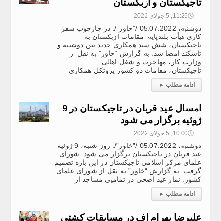
تاجیکستان و ازبکستان
🕔
11:25, 5.جولای 2022
دوشنبه، 05.07.2022 /”خاور”/. در چارچوب سفر
کاری هیأت بلندپایه مقامات ازبکستان به
تاجیکستان، شش سند همکاری جدید بین دوشنبه و
تاشکند امضا شد. به گزارش “خاور” به نقل از
وزارت کار، مهاجرت و شغل اهالی
تاجیکستان، مقامات دو کشور پروتکل همکاری
ادامه مطلب
▸
امسال عید قربان در تاجیکستان در 9
ژوئیه برگزار می شود
🕔
10:00, 5.جولای 2022
دوشنبه، 05.07.2022 /”خاور”/. روز شنبه، 9 ژوئیه
عید قربان در تاجیکستان برگزار می شود. شورای
علمای مرکز اسلامی تاجیکستان در این باره تصمیم
گرفت. به گزارش “خاور” به نقل از شورای علمای
کشور، نماز عید اضحی در تمامیی مساجد از
ادامه مطلب
▸
علیرضا بهرام اف در مسابقات کشتی