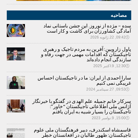
مصاحبه
سده – مژده از نوروز. این جشن باستانی نماد
آمادگی کشاورزان برای کاشت و کار است
🕔
09:42, 22.ژانویه 2026
پاول زاروبین: آفرین به مردم تاجیک و رهبری
تاجیکستان که اقدامات مهمی در جهت رفاه و
سازندگی انجام داده‌اند
🕔
12:30, 9.اکتبر 2025
سارا احمدی از ایران: ما در تاجیکستان احساس
غریبگی نمی کنیم
🕔
09:53, 27.سپتامبر 2024
سرکار خانم جمیله علم الهدی در گفتگو با خبرنگار
آژانس ملی اطلاعاتی تاجیکستان “خاور”:
تاجیکستان را بسیار شبیه به ایران یافتم
🕔
15:00, 9.نوامبر 2023
قاسمشاه اسکندرف، دبیر فرهنگستان ملی علوم
تاجیکستان: ظهور طالبان در افغانستان خطر