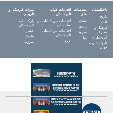
تاجیکستان
مقدسات
اقدامات جهانی
میراث فرهنگی و
ملی
تاجیکستان
تاریخی
تاریخ
نشان
اقدامات بین المللی در
پارک ملی
اقتصاد
ساحه آب
تاجیکستان
پرچم
فرهنگ و
اقدامات بین المللی
حصار
معارف
سرود
تاجیکستان
هلبوک
گردشگری
پول
نوروز
سرزم
تاجیکستان و
جهان