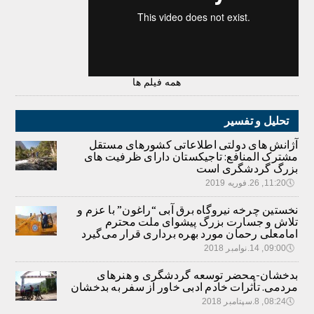
همه فیلم ها
تحلیل و تفسیر
آژانش های دولتی اطلاعاتی کشورهای مستقل
مشترک المنافع: تاجیکستان دارای ظرفیت های
بزرگ گردشگری است
🕔
11:20, 26.فوریه 2019
نخستین چرخه نیروگاه برق آبی “راغون” با عزم و
تلاش و جسارت بزرگ پیشوای ملت محترم
امامعلی رحمان مورد بهره برداری قرار می‌گیرد
🕔
09:00, 14.نوامبر 2018
بدخشان-محضر توسعه گردشگری و هنرهای
مردمی. تأثرات خادم ادبی خاور از سفر به بدخشان
🕔
08:24, 8.سپتامبر 2018