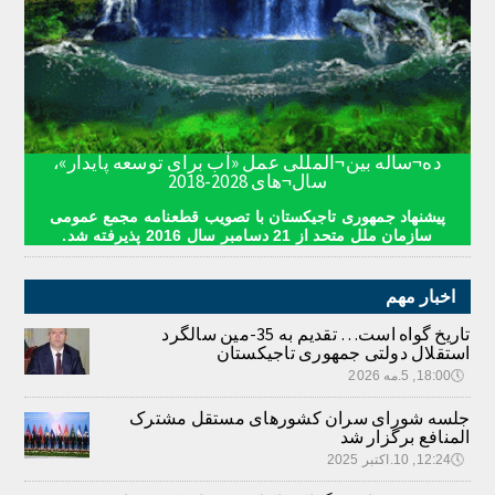
ده¬ساله بین¬المللی عمل «آب برای توسعه پایدار»،
سال¬های 2028-2018
پیشنهاد جمهوری تاجیکستان با تصویب قطعنامه مجمع عمومی
سازمان ملل متحد از 21 دسامبر سال 2016 پذیرفته شد.
اخبار مهم
تاریخ گواه است… تقدیم به 35-مین سالگرد
استقلال دولتی جمهوری تاجیکستان
🕔
18:00, 5.مه 2026
جلسه شورای سران کشورهای مستقل مشترک
المنافع برگزار شد
🕔
12:24, 10.اکتبر 2025