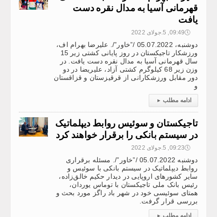
قهرمانی آسیا به مدال نقره دست
یافت
🕔
09:49, 5.جولای 2022
دوشنبه، 05.07.2022 /”خاور”/. علیرضا بهرام اف،
ورزشکار تاجیکستان در روز پایانی کشتی زیر 15
سال قهرمانی آسیا به مدال نقره دست یافت. در
وزن زیر 68 کیلوگرم کشتی آزاد، علیریضا در دو
دور مقابل ورزشکارانی از قرقیزستان و قزاقستان
و
ادامه مطلب
▸
تاجیکستان و سوئیس روابط دیپلماتیک
در سیستم بانکی را برقرار خواهند کرد
🕔
09:23, 5.جولای 2022
دوشنبه 05.07.2022 /”خاور”/. مسئله برقراری
روابط دیپلماتیک در سیستم بانکی با سوئیس و
سایر کشورهای اروپایی در دیدار حکیم خالق‌زاده،
رئیس بانک ملی تاجیکستان با توماس یوردان،
همتای سوئیسی خود در شهر باد راگز مورد بحث و
بررسی قرار گرفت.
ادامه مطلب
▸