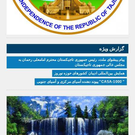
گزارش ویژه
پیام پیشوای ملت، رئیس جمهوری تاجیکستان محترم امامعلی رحمان به
مجلس عالی جمهوری تاجیکستان
همایش بین‌المللی ادیبان کشور‌های حوزه نوروز
" CASA-1000" پیوند دهنده آسیای مرکزی و آسیای جنوبی