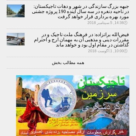
جبهه بزرگ سازندگی در شهر و دهات تاجیکستان:
در ناحیه دنغره در سه سال آینده 190 پروژه جشنی
مورد بهره برداری قرار خواهد گرفت
🕔
14:36, 5.سپتامبر 2018
فیض‌الله براتزاده: در فرهنگ ملت تاجیک و در
مقررات دینی و مذهبی آن به مهمان ارج و احترام
گذاشتن در مقام اول بود و خواهد ماند
🕔
10:00, 1.آگوست 2018
همه مطالب بخش