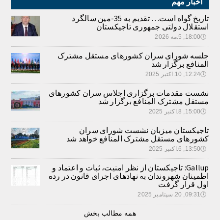
اخبار مهم
تاریخ گواه است… تقدیم به 35-مین سالگرد
استقلال دولتی جمهوری تاجیکستان
🕔
18:00, 5.مه 2026
جلسه شورای سران کشورهای مستقل مشترک
المنافع برگزار شد
🕔
12:24, 10.اکتبر 2025
نشست مقدمات برگزاری اجلاس سران کشورهای
مستقل مشترک المنافع برگزار شد
🕔
15:00, 8.اکتبر 2025
تاجیکستان میزبان نشست شورای سران
کشورهای مستقل مشترک المنافع خواهد شد
🕔
13:50, 6.اکتبر 2025
Gallup: تاجیکستان از نظر امنیت، ثبات و اعتماد و
اطمینان شهروندان به نهادهای اجرای قانون در رده
اول قرار گرفت
🕔
09:31, 20.سپتامبر 2025
همه مطالب بخش