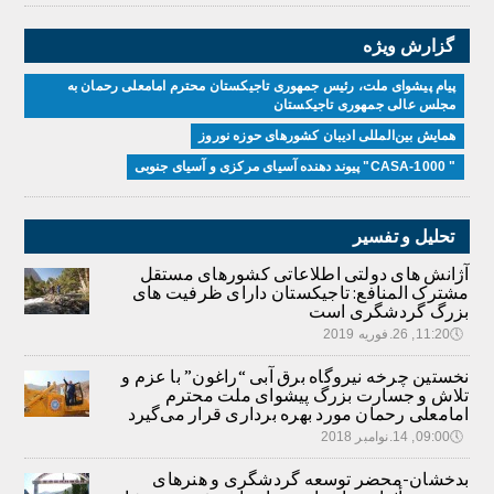
گزارش ویژه
پیام پیشوای ملت، رئیس جمهوری تاجیکستان محترم امامعلی رحمان به
مجلس عالی جمهوری تاجیکستان
همایش بین‌المللی ادیبان کشور‌های حوزه نوروز
" CASA-1000" پیوند دهنده آسیای مرکزی و آسیای جنوبی
تحلیل و تفسیر
آژانش های دولتی اطلاعاتی کشورهای مستقل
مشترک المنافع: تاجیکستان دارای ظرفیت های
بزرگ گردشگری است
🕔
11:20, 26.فوریه 2019
نخستین چرخه نیروگاه برق آبی “راغون” با عزم و
تلاش و جسارت بزرگ پیشوای ملت محترم
امامعلی رحمان مورد بهره برداری قرار می‌گیرد
🕔
09:00, 14.نوامبر 2018
بدخشان-محضر توسعه گردشگری و هنرهای