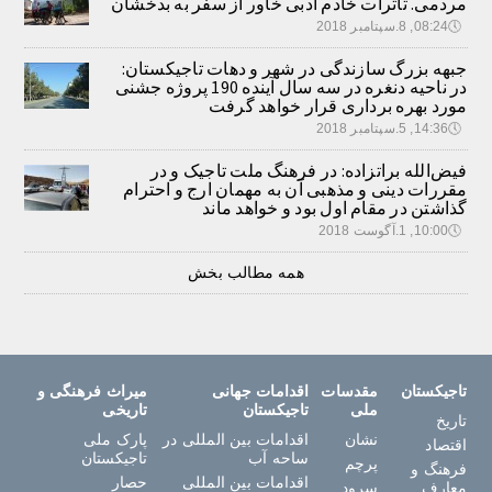
مردمی. تأثرات خادم ادبی خاور از سفر به بدخشان
🕔
08:24, 8.سپتامبر 2018
جبهه بزرگ سازندگی در شهر و دهات تاجیکستان:
در ناحیه دنغره در سه سال آینده 190 پروژه جشنی
مورد بهره برداری قرار خواهد گرفت
🕔
14:36, 5.سپتامبر 2018
فیض‌الله براتزاده: در فرهنگ ملت تاجیک و در
مقررات دینی و مذهبی آن به مهمان ارج و احترام
گذاشتن در مقام اول بود و خواهد ماند
🕔
10:00, 1.آگوست 2018
همه مطالب بخش
تاجیکستان
مقدسات
اقدامات جهانی
میراث فرهنگی و
ملی
تاجیکستان
تاریخی
تاریخ
نشان
اقدامات بین المللی در
پارک ملی
اقتصاد
ساحه آب
تاجیکستان
پرچم
فرهنگ و
اقدامات بین المللی
حصار
معارف
سرود