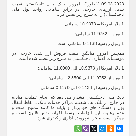
09.08.2023 /”خاور”/. امروز، بانک ملی تاجیکستان قیمت
تبدیل ارزهای خارجی در برابر سامانی (واحد پول ملی
تاجیکستان) را به شرح زیر تعیین کرد:
1 دلار آمریکا – 10.9373 سامانی؛
1 یورو – 11.9752 سامانی؛
1 روبل روسیه 0.1138 سامانی است.
همچنین امروز میانگین قیمت فروش ارز نقدی خارجی در
موسسات اعتباری تاجیکستان به شرح زیر تنظیم شده است:
1 دلار آمریکا از 10.9373 الی 11.0000 سامانی؛
1 یورو از 11.9752 الی 12.3500 سامانی؛
1 روبل روسیه از 0.1138 الی 0.1170 سامانی.
بانک ملی تاجیکستان هشدار می دهد که انجام عملیات مبادله
در خارج از بانک ها، شعب، مراکز خدمات بانکی، نقاط انتقال
پول و دستگاه های خودپرداز و پایانه ها کاملا ممنوع است و
عدم رعایت این الزامات توسط افراد، نقض قانون است و
ممکن است منجر به پرونده اداری و کیفری شود.