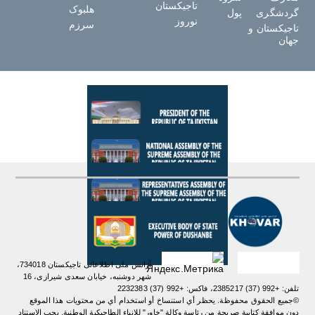
تاجیکستان
هلبوک
گردشگری
پول
نوروز
سرزم
تاجیکستان و
جهان
آژانس ملی اطلاعاتی تاجیکستان 734018،
شهر دوشنبه، خیابان سعدی شیرازی، 16
تلفن: +992 (37) 2385217، فاکس: +992 (37) 2232383
©جميع الحقوق محفوظة. يحظر أي استنساخ أو استخدام أي من محتويات هذا الموقع
دون موافقة كتابية صريحة من رئاسة وكالة "خاور" للانباء الطاجيكية الوطنية. یجب الاستناد