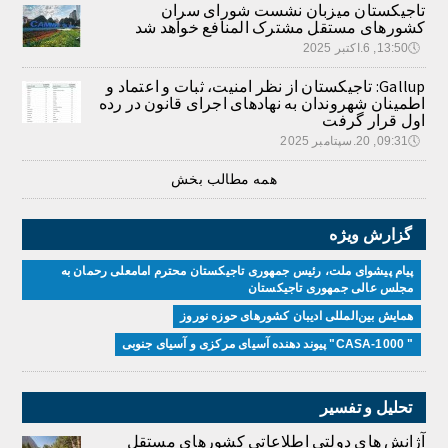
تاجیکستان میزبان نشست شورای سران
کشورهای مستقل مشترک المنافع خواهد شد
🕔
13:50, 6.اکتبر 2025
Gallup: تاجیکستان از نظر امنیت، ثبات و اعتماد و
اطمینان شهروندان به نهادهای اجرای قانون در رده
اول قرار گرفت
🕔
09:31, 20.سپتامبر 2025
همه مطالب بخش
گزارش ویژه
پیام پیشوای ملت، رئیس جمهوری تاجیکستان محترم امامعلی رحمان به
مجلس عالی جمهوری تاجیکستان
همایش بین‌المللی ادیبان کشور‌های حوزه نوروز
" CASA-1000" پیوند دهنده آسیای مرکزی و آسیای جنوبی
تحلیل و تفسیر
آژانش های دولتی اطلاعاتی کشورهای مستقل