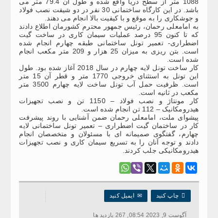
1088 متر از سطح دریا واقع شده و طول آن 79.4 متر می
باشد. در این کارگاه ساختمانی 30 نفر در دو شیفت نصب فولاد
و جوشکاری را به موقع و با کیفیت بالا انجام می دهند.
به امامعلی رحمان، رئیس جمهور محترم کشورمان اطلاع دادند
که تا کنون 95 درصد عملیات سیمان کاری در ساخت گیت
اضطراری- تعمیر تونل ساختمانی طبقه چهارم انجام شده
است. بتن ریزی به میزان 25 هزار و 209 متر مکعب انجام
شده است.
کار ساخت تونل لایه چهارم در سال 2018 آغاز شده بود. طول
این تونل به استثنای خروجی 1770 متر و قطر آن 15 متر
است. ظرفیت حمل آب تونل ساخت لایه چهارم 3500 متر
مکعب در ثانیه است.
کار مونتاژ و نصب فولاد – 1150 تن و نصب تجهیزات
هیدرومکانیک – 112 تن انجام شده است.
پیشوای ملت، امامعلی رحمان ضمن آشنایی با روند پیشرفت
کار در ساختمان گیت اضطراری – تعمیر تونل ساختمانی لایه
چهارم، گفتگوی صمیمانه ای با مسئولان و متخصصان انجام
دادند و توجه آنان را به تسریع سیمان کاری و نصب تجهیزات
هیدرومکانیکی جلب کردند.

چاپ کنید
✉
ایمیل کنید
آگوست 9, 2023 08:54, 267 بازدید ها