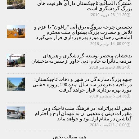
مشترک المنافع: تاجیکستان دارای ظرفیت های
بزرگ گردشگری است
🕔
11:20, 26.فوریه 2019
نخستین چرخه نیروگاه برق آبی “راغون” با عزم و
تلاش و جسارت بزرگ پیشوای ملت محترم
امامعلی رحمان مورد بهره برداری قرار می‌گیرد
🕔
09:00, 14.نوامبر 2018
بدخشان-محضر توسعه گردشگری و هنرهای
مردمی. تأثرات خادم ادبی خاور از سفر به بدخشان
🕔
08:24, 8.سپتامبر 2018
جبهه بزرگ سازندگی در شهر و دهات تاجیکستان:
در ناحیه دنغره در سه سال آینده 190 پروژه جشنی
مورد بهره برداری قرار خواهد گرفت
🕔
14:36, 5.سپتامبر 2018
فیض‌الله براتزاده: در فرهنگ ملت تاجیک و در
مقررات دینی و مذهبی آن به مهمان ارج و احترام
گذاشتن در مقام اول بود و خواهد ماند
🕔
10:00, 1.آگوست 2018
همه مطالب بخش