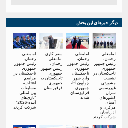
دیگر خبرهای این بخش
امامعلی
امامعلی
سفر کاری
امامعلی
رحمان،
رحمان،
امامعلی
رحمان،
رئیس جمهور
رئیس جمهور
رحمان،
رئیس جمهور
جمهوری
جمهوری
رئیس جمهور
جمهوری
تاجیکستان در
تاجیکستان
جمهوری
تاجیکستان در
نشست
وارد شهر
تاجیکستان به
مراسم
مشورتی
چولپون آتا،
جمهوری
افتتاحیه
غیررسمی
جمهوری
قرقیزستان
مسابقات
سران
قرقیزستان
بین‌المللی
کشورهای
شدند
“بازی‌های
آسیای
آینده-2026”
مرکزی و
شرکت کردند
آذربایجان
شرکت کردند