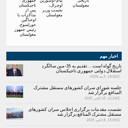
تاریخی
نیام-اوسورین
جمهوری
مغولستان
اوچرال،
تاجیکستان
نخست وزیر
پس از
مغولستان
مذاکرات با
اوخناگین
خورلسوخ،
رئیس جمهور
مغولستان
اخبار مهم
تاریخ گواه است… تقدیم به 35-مین سالگرد
استقلال دولتی جمهوری تاجیکستان
🕔
18:00, 5.مه 2026
جلسه شورای سران کشورهای مستقل مشترک
المنافع برگزار شد
🕔
12:24, 10.اکتبر 2025
نشست مقدمات برگزاری اجلاس سران کشورهای
مستقل مشترک المنافع برگزار شد
🕔
15:00, 8.اکتبر 2025