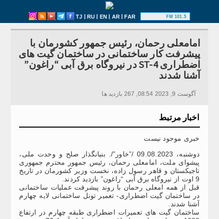
|
|
|
|
TJ
RU
EN
AR
FAR
101.5 FM
امامعلی رحمان، رئیس جمهور کشورمان با
پیشرفت کار ساختمانی در ساختمان گیت های
اضطراری ST-4 در نیروگاه برق آبی “راغون”
آشنا شدند
آگوست 9, 2023 08:54, 267 بازدید ها
اخبار مرتبط
خبری موجود نیست
دوشنبه، 09.08.2023 /”خاور”/. بنیانگذار صلح و وحدت ملی،
پیشوای ملت، امامعلی رحمان، رئیس جمهور محترم جمهوری
تاجیکستان و قاهر رسول زاده، نخست وزیر کشورمان در تاریخ
9 اوت از نیروگاه برق آبی “راغون” بازدید کردند.
قبل از همه امعلی رحمان با روند پیشرفت عملیات ساختمانی
در ساختمان گیت اضطراری- تعمیر تونل ساختمانی لایه چهارم
آشنا شدند.
ساختمان گیت های تعمیرات اضطراری طبقه چهارم در ارتفاع