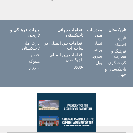
تاجیکستان
مقدسات
اقدامات جهانی
میراث فرهنگی و
ملی
تاجیکستان
تاریخی
تاریخ
نشان
اقدامات بین المللی در
پارک ملی
اقتصاد
ساحه آب
تاجیکستان
پرچم
فرهنگ و
اقدامات بین المللی
حصار
معارف
سرود
تاجیکستان
هلبوک
گردشگری
پول
نوروز
سرزم
تاجیکستان و
جهان