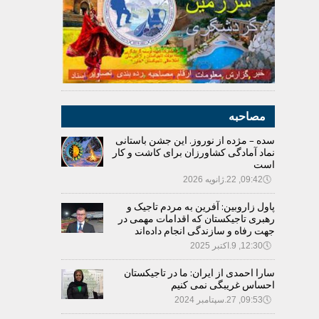
مصاحبه
سده – مژده از نوروز. این جشن باستانی
نماد آمادگی کشاورزان برای کاشت و کار
است
🕔
09:42, 22.ژانویه 2026
پاول زاروبین: آفرین به مردم تاجیک و
رهبری تاجیکستان که اقدامات مهمی در
جهت رفاه و سازندگی انجام داده‌اند
🕔
12:30, 9.اکتبر 2025
سارا احمدی از ایران: ما در تاجیکستان
احساس غریبگی نمی کنیم
🕔
09:53, 27.سپتامبر 2024