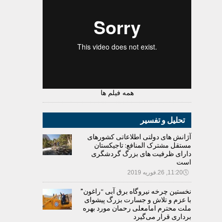
همه فیلم ها
تحلیل و تفسیر
آژانش های دولتی اطلاعاتی کشورهای
مستقل مشترک المنافع: تاجیکستان
دارای ظرفیت های بزرگ گردشگری
است
🕔
11:20, 26.فوریه 2019
نخستین چرخه نیروگاه برق آبی “راغون”
با عزم و تلاش و جسارت بزرگ پیشوای
ملت محترم امامعلی رحمان مورد بهره
برداری قرار می‌گیرد