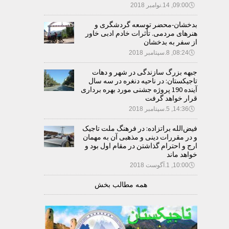
🕔
09:00, 14.نوامبر 2018
بدخشان-محضر توسعه گردشگری و
هنرهای مردمی. تأثرات خادم ادبی خاور
از سفر به بدخشان
🕔
08:24, 8.سپتامبر 2018
جبهه بزرگ سازندگی در شهر و دهات
تاجیکستان: در ناحیه دنغره در سه سال
آینده 190 پروژه جشنی مورد بهره برداری
قرار خواهد گرفت
🕔
14:36, 5.سپتامبر 2018
فیض‌الله براتزاده: در فرهنگ ملت تاجیک
و در مقررات دینی و مذهبی آن به مهمان
ارج و احترام گذاشتن در مقام اول بود و
خواهد ماند
🕔
10:00, 1.آگوست 2018
همه مطالب بخش