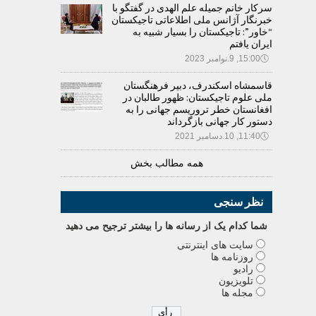
سرکار خانم جمیله علم الهدی در گفتگو با
خبرنگار آژانس ملی اطلاعاتی تاجیکستان
“خاور”: تاجیکستان را بسیار شبیه به
ایران یافتم
🕔
15:00, 9.نوامبر 2023
قاسمشاه اسکندرف، دبیر فرهنگستان
ملی علوم تاجیکستان: ظهور طالبان در
افغانستان خطر تروریسم جهانی را به
دستور کار جهانی بازگرداند
🕔
11:40, 10.دسامبر 2021
همه مطالب بخش
نظر سنجی
شما کدام يک از رسانه ها را بيشتر ترجيح می دهيد
سایت های اینترنتی
روزنامه ها
رادیو
تلویزیون
مجله ها