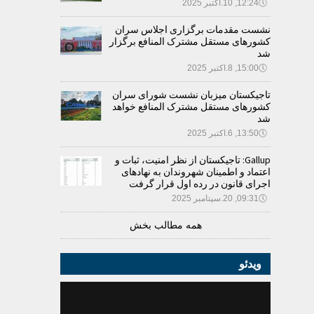
🕔
12:24, 10.اکتبر 2025
نشست مقدمات برگزاری اجلاس سران
کشورهای مستقل مشترک المنافع برگزار
شد
🕔
15:00, 8.اکتبر 2025
تاجیکستان میزبان نشست شورای سران
کشورهای مستقل مشترک المنافع خواهد
شد
🕔
13:50, 6.اکتبر 2025
Gallup: تاجیکستان از نظر امنیت، ثبات و
اعتماد و اطمینان شهروندان به نهادهای
اجرای قانون در رده اول قرار گرفت
🕔
09:31, 20.سپتامبر 2025
همه مطالب بخش
ویدئو