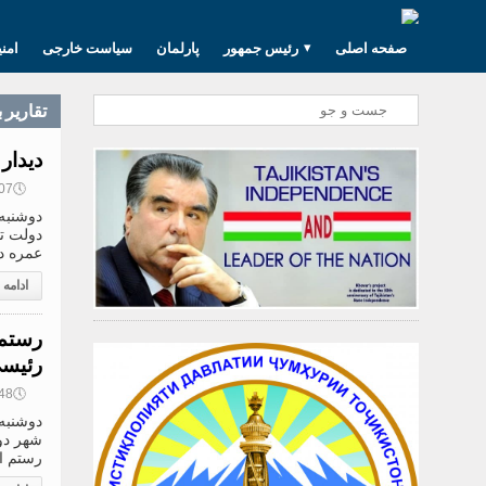
صفحه اصلی
رئیس جمهور
پارلمان
سیاست خارجی
امن
تقارير 
دیدار
🕔
17:07, 8
دولت ت
عمره در
ادامه
رستم 
رئیسی
🕔
16:48, 8
شهر دوش
رستم ا