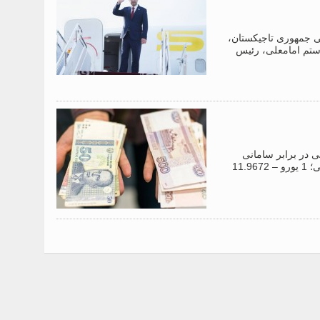
 عالی جمهوری تاجیکستان،
ستم امامعلی، رئیس
خارجی در برابر سامانی
(واحد پول ملی تاجیکستان) را به شرح زیر تعیین کرد: 1 دلار آمریکا – 10.9640 سامانی؛ 1 یورو – 11.9672