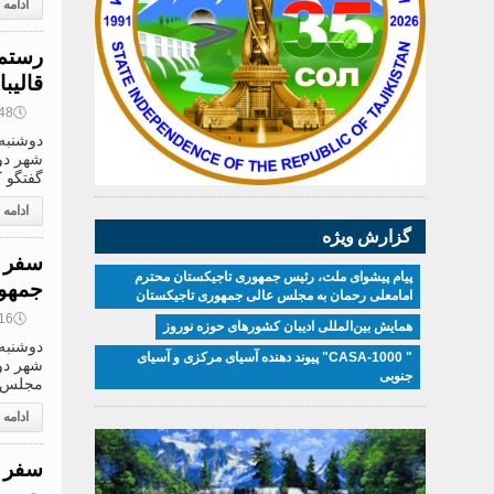
ادامه
رستم 
قالیب
🕔
13:48, 8
گفتگو ک
ادامه
گزارش ویژه
سفر ر
پیام پیشوای ملت، رئیس جمهوری تاجیکستان محترم
جمهور
امامعلی رحمان به مجلس عالی جمهوری تاجیکستان
🕔
13:16, 8
همایش بین‌المللی ادیبان کشور‌های حوزه نوروز
" CASA-1000" پیوند دهنده آسیای مرکزی و آسیای
شهر دو
جنوبی
مجلس م
ادامه
سفر ر