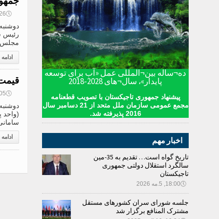
جمهور
🕔
08:26, 8
رئیس ش
مجلس م
ادامه
ده¬ساله بین¬المللی عمل «آب برای توسعه
قیمت 
پایدار»، سال¬های 2028-2018
🕔
08:05, 8
پیشنهاد جمهوری تاجیکستان با تصویب قطعنامه
مجمع عمومی سازمان ملل متحد از 21 دسامبر سال
2016 پذیرفته شد.
سامانی؛ 1 روبل روسیه .1206
ادامه
اخبار مهم
تاریخ گواه است… تقدیم به 35-مین
سالگرد استقلال دولتی جمهوری
تاجیکستان
🕔
18:00, 5.مه 2026
جلسه شورای سران کشورهای مستقل
مشترک المنافع برگزار شد