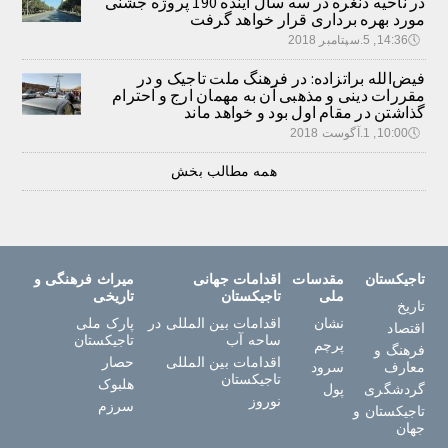
در ناحیه دنغره در سه سال آینده 190 پروژه جشنی
مورد بهره برداری قرار خواهد گرفت
🕔
14:36, 5.سپتامبر 2018
فیض‌الله براتزاده: در فرهنگ ملت تاجیک و در
مقررات دینی و مذهبی آن به مهمان ارج و احترام
گذاشتن در مقام اول بود و خواهد ماند
🕔
10:00, 1.آگوست 2018
همه مطالب بخش
تاجیکستان
مقدسات
اقدامات جهانی
میراث فرهنگی و
ملی
تاجیکستان
تاریخی
تاریخ
نشان
اقدامات بین المللی در
پارک ملی
اقتصاد
ساحه آب
تاجیکستان
پرچم
فرهنگ و
اقدامات بین المللی
حصار
معارف
سرود
تاجیکستان
هلبوک
گردشگری
پول
نوروز
سرزم
تاجیکستان و
جهان