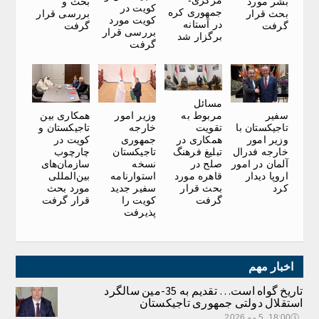
بحث و
بشر مورد
کویت در
جمهوری کره
بررسی قرار
بحث قرار
کویت مورد
در آستانه
گرفت
گرفت
بررسی قرار
برگزار شد
گرفت
مسائل
سفیر
وزیر امور
همکاری بین
مربوط به
تاجیکستان با
خارجه
تاجیکستان و
تقویت
وزیر امور
جمهوری
کویت در
همکاری در
خارجه فدرال
تاجیکستان
چارچوب
تبلیغ فرهنگ
آلمان در امور
نسخه
سازمان‌های
صلح در
اروپا دیدار
استوارنامه
بین‌المللی
قاهره مورد
کرد
سفیر جدید
مورد بحث
بحث قرار
کویت را
قرار گرفت
گرفت
پذیرفت
اخبار مهم
تاریخ گواه است… تقدیم به 35-مین سالگرد
استقلال دولتی جمهوری تاجیکستان
🕔
18:00, 5.مه 2026