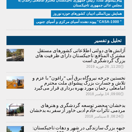
پیام پیشوای ملت، رئیس جمهوری تاجیکستان محترم امامعلی رحمان به
مجلس عالی جمهوری تاجیکستان
همایش بین‌المللی ادیبان کشور‌های حوزه نوروز
" CASA-1000" پیوند دهنده آسیای مرکزی و آسیای جنوبی
تحلیل و تفسیر
آژانش های دولتی اطلاعاتی کشورهای مستقل
مشترک المنافع: تاجیکستان دارای ظرفیت های
بزرگ گردشگری است
🕔
11:20, 26.فوریه 2019
نخستین چرخه نیروگاه برق آبی “راغون” با عزم و
تلاش و جسارت بزرگ پیشوای ملت محترم
امامعلی رحمان مورد بهره برداری قرار می‌گیرد
🕔
09:00, 14.نوامبر 2018
بدخشان-محضر توسعه گردشگری و هنرهای
مردمی. تأثرات خادم ادبی خاور از سفر به بدخشان
🕔
08:24, 8.سپتامبر 2018
جبهه بزرگ سازندگی در شهر و دهات تاجیکستان: