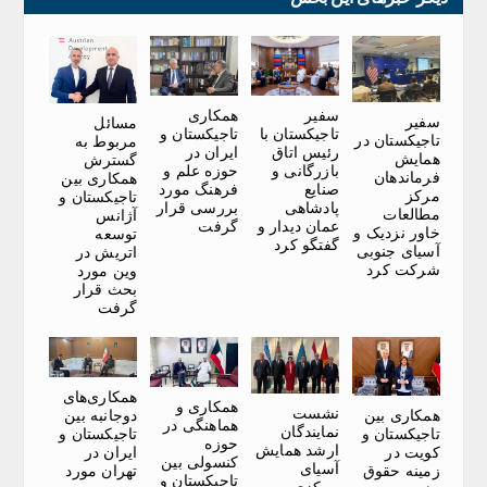
سفیر
همکاری
سفیر
مسائل
تاجیکستان با
تاجیکستان و
تاجیکستان در
مربوط به
رئیس اتاق
ایران در
همایش
گسترش
بازرگانی و
حوزه علم و
فرماندهان
همکاری بین
صنایع
فرهنگ مورد
مرکز
تاجیکستان و
پادشاهی
بررسی قرار
مطالعات
آژانس
عمان دیدار و
گرفت
خاور نزدیک و
توسعه
گفتگو کرد
آسیای جنوبی
اتریش در
شرکت کرد
وین مورد
بحث قرار
گرفت
همکاری‌های
همکاری و
نشست
دوجانبه بین
همکاری بین
هماهنگی در
نمایندگان
تاجیکستان و
تاجیکستان و
حوزه
ارشد همایش
ایران در
کویت در
کنسولی بین
آسیای
تهران مورد
زمینه حقوق
تاجیکستان و
مرکزی-