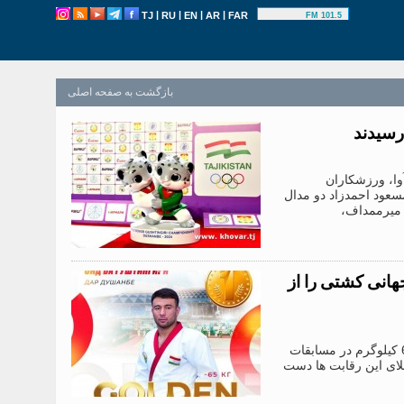
|
|
|
|
TJ
RU
EN
AR
FAR
101.5 FM
بازگشت به صفحه اصلی
رسیدند
درآوا، ورزشکاران
سعود احمدزاد دو مدال
 میرممداف،
انی کشتی را از
دوشنبه، 30.08.2024. /”خاور”/. ملارجب خلیفه اف، کشتی گیر تاجیکستانی در وزن 65 کیلوگرم در مسابقات
لای این رقابت ها دست