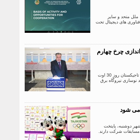
ازمان ملل متحد و سایر
فناوری های دیجیتال تحت
اندازی چرخ چهارم
دوشنبه، 30.08.2024 /”خاور”/. پیشوای ملت، امامعلی رحمان، رئیس جمهور جمهوری تاجیکستان روز 30 اوت
د نوسازی نیروگاه برق
 می شود
 در شهر دوشنبه، پایتخت
ورزشکار از 63 کشور جهان در این مسابقات شرکت دارند.