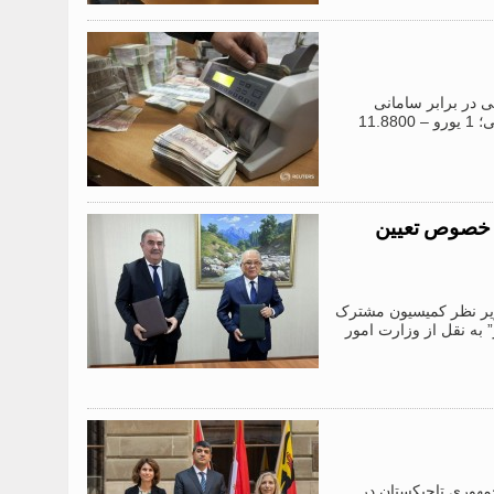
خارجی در برابر سامانی
(واحد پول ملی تاجیکستان) را به شرح زیر تعیین کرد: 1 دلار آمریکا – 10.6758 سامانی؛ 1 یورو – 11.8800
 خصوص تعیین
ال 2024، نشست کارگروه های زیر نظر کمیسیون مشترک
 به نقل از وزارت امور
یار جمهوری تاجیکستان در