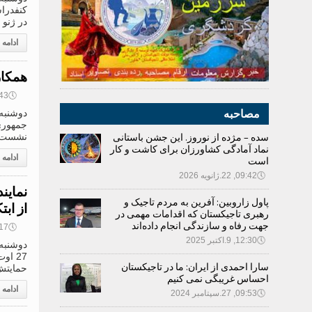
کنفدراس
در ژنو 
ادامه
همکار
🕔
13:43, 8
مصاحبه
جمهوری 
سده – مژده از نوروز. این جشن باستانی
نشست طر
نماد آمادگی کشاورزان برای کاشت و کار
ادامه
است
🕔
09:42, 22.ژانویه 2026
نماین
پاول زاروبین: آفرین به مردم تاجیک و
از اب
رهبری تاجیکستان که اقدامات مهمی در
جهت رفاه و سازندگی انجام داده‌اند
🕔
10:17, 8
🕔
12:30, 9.اکتبر 2025
27 ا
سارا احمدی از ایران: ما در تاجیکستان
حمایتش 
احساس غریبگی نمی کنیم
ادامه
🕔
09:53, 27.سپتامبر 2024