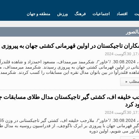
یت
اقتصاد
اجتماعیات
فرهنگ
ورزش
منطقه و جهان
بالصور
اران تاجیکستان در اولین قهرمانی کشتی جهان به پیروزی 
3.آگوست 2024
دوشنبه، 30.08.2024. /”خاور”/. شکرممد میرممداف، مسعود احمدزاد و شاهده قلن
تانی در اولین قهرمانی کشتی جهان به پیروزی رسیدند. شکرممد میرممداف، م
اهده قلندرآوا در بین بانوان مدال نقره این مسابقات را کسب کردند. شکرممد
 مطلب
▸
ب خلیفه اف، کشتی گیر تاجیکستان مدال طلای مسابقات جه
د کرد
3.آگوست 2024
یر قهرمانی جهان با پیروزی بر ابرک ناگوچف، از فدراسیون روسیه به مدال ط
ادآور می شویم، اولین دوره