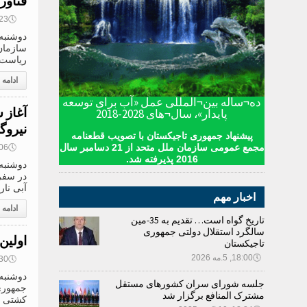
فناور
🕔
09:23, 0
سازمان 
ریاست 
ادامه
ده¬ساله بین¬المللی عمل «آب برای توسعه
آغاز 
پایدار»، سال¬های 2028-2018
نیروگ
پیشنهاد جمهوری تاجیکستان با تصویب قطعنامه
مجمع عمومی سازمان ملل متحد از 21 دسامبر سال
🕔
09:06, 0
2016 پذیرفته شد.
در سفر 
آبی نار
اخبار مهم
ادامه
تاریخ گواه است… تقدیم به 35-مین
سالگرد استقلال دولتی جمهوری
اولین
تاجیکستان
🕔
18:00, 5.مه 2026
🕔
08:30, 0
جلسه شورای سران کشورهای مستقل
مشترک المنافع برگزار شد
کشتی گیران د