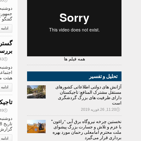
🕔
13:30, 9
گفتگو ک
ادامه
گسترش
بررسی
همه فیلم ها
🕔
10:43, 9
اجتماعی
تحلیل و تفسیر
هیئت م
آژانش های دولتی اطلاعاتی کشورهای
ادامه
مستقل مشترک المنافع: تاجیکستان
دارای ظرفیت های بزرگ گردشگری
تاجیک
است
🕔
11:20, 26.فوریه 2019
🕔
08:49, 9
نخستین چرخه نیروگاه برق آبی “راغون”
با عزم و تلاش و جسارت بزرگ پیشوای
گزارش 
ملت محترم امامعلی رحمان مورد بهره
برداری قرار می‌گیرد
ادامه