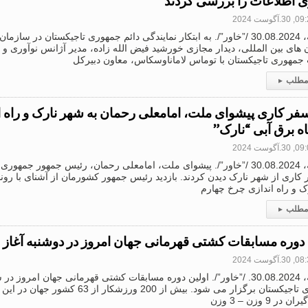
ی اطلاعات را بررسی کردند
3.آگوست 2024
دوشنبه، 30.08.2024 /”خاور”/. به ابتکار نمایندگی دائم جمهوری تاجیکستان در س
های بین المللی، دیدار مجازی خورشید فیض الله زاده، مدیر آژانس نوآوری و 
جمهوری تاجیکستان با توماس لاماناوسکاس، معاون دبیرکل
 مطلب
▸
سفر کاری پیشوای ملت، امامعلی رحمان به شهر نارک و راه 
اه برق آبی “نارک”
3.آگوست 2024
کاری از شهر نارک دیدن کردند. بازدید رئیس جمهور کشورمان از آشنای با رون
ک و راه اندازی چرخ چهارم
 مطلب
▸
 دوره مسابقات کشتی قهرمانی جهان امروز در دوشنبه آغاز
3.آگوست 2024
دوشنبه، 30.08.2024. /”خاور”/. اولین دوره مسابقات کشتی قهرمانی جهان امروز
جمهوری تاجیکستان برگزار می شود. بیش از 200 
ر 9 وزن – 3 وزن