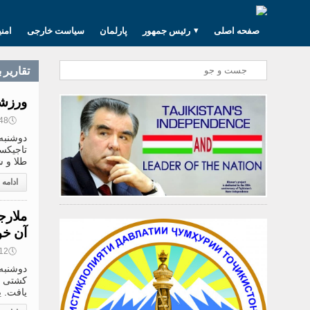
صفحه اصلی
رئیس جمهور
پارلمان
سیاست خارجی
امن
تقارير 
ورزشک
🕔
17:48, 0
تاجیکس
طلا و ش
ادامه
ملارج
آن خو
🕔
17:12, 0
کشتی گ
یافت. ی