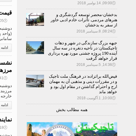
🕔
09:00, 14.نوامبر 2018
قیمت 
بدخشان-محضر توسعه گردشگری و
هنرهای مردمی. تأثرات خادم ادبی خاور
🕔
08:05, 9
از سفر به بدخشان
🕔
08:24, 8.سپتامبر 2018
سامانی؛ 1 روبل روسیه .1165
جبهه بزرگ سازندگی در شهر و دهات
تاجیکستان: در ناحیه دنغره در سه سال
ادامه
آینده 190 پروژه جشنی مورد بهره برداری
قرار خواهد گرفت
نشست 
🕔
14:36, 5.سپتامبر 2018
مرزها
فیض‌الله براتزاده: در فرهنگ ملت تاجیک
🕔
15:41, 8
و در مقررات دینی و مذهبی آن به مهمان
ارج و احترام گذاشتن در مقام اول بود و
مرزبندی
خواهد ماند
خارجه 
🕔
10:00, 1.آگوست 2018
ادامه
همه مطالب بخش
نماین
🕔
14:18, 8