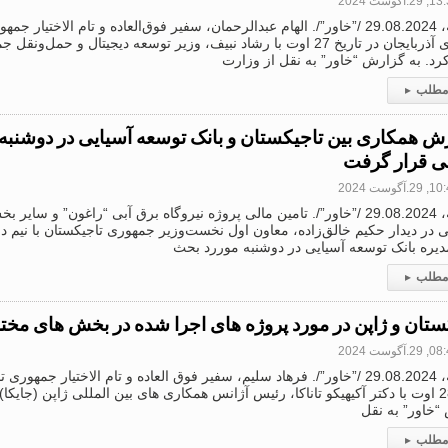
2.آگوست 2024
دوشنبه، 29.08.2024 /”خاور”/. الهام عبدالرحمان، سفیر فوق‌العاده و تام الاختیار
جمهوری آذربایجان در تاریخ 27 اوت با رشاد نبیف، وزیر توسعه دیجیتال و حمل
رد. به گزارش “خاور” به نقل از وزارت
 مطلب
▸
 همکاری بین تاجیکستان و بانک توسعه آسیایی در دوشنبه
 قرار گرفت
2.آگوست 2024
دوشنبه، 29.08.2024 /”خاور”/. تامین مالی پروژه نیروگاه برق آبی “راغون” و س
 در دیدار حکیم خالق‌زاده، معاون اول نخست‌وزیر جمهوری تاجیکستان با نیم 
دیره بانک توسعه آسیایی در دوشنبه موررد بحث
 مطلب
▸
ستان و ژاپن در مورد پروژه های اجرا شده در بخش های مخت
2.آگوست 2024
دوشنبه، 29.08.2024 /”خاور”/. فرهاد سلیم، سفیر فوق العاده و تام الاختیار جمه
تاریخ 28 اوت با دکتر آکیهیکو تاناکا، رئیس آژانس همکاری های بین المللی ژاپن (جایکا
“خاور” به نقل
 مطلب
▸