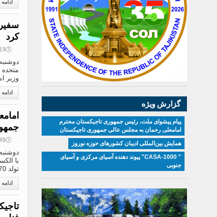
ادامه
سفیر 
کرد
🕔
14:19, 0
وزیر ام
ادامه
گزارش ویژه
امامع
پیام پیشوای ملت، رئیس جمهوری تاجیکستان محترم
جمهور
امامعلی رحمان به مجلس عالی جمهوری تاجیکستان
🕔
12:49, 0
همایش بین‌المللی ادیبان کشور‌های حوزه نوروز
" CASA-1000" پیوند دهنده آسیای مرکزی و آسیای
با الک
جنوبی
تولد 70 سالگی رئیس جمهور جمهوری بلاروس را صمیمانه به وی تبریک گفتند
ادامه
تاجیک