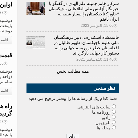
سرکار خانم جمیله علم الهدی در گفتگو با
اولین
خبرنگار آژانس ملی اطلاعاتی تاجیکستان
🕔
08:33, 8
“خاور”: تاجیکستان را بسیار شبیه به
ایران یافتم
پایتخت
🕔
15:00, 9.نوامبر 2023
دوشنبه بر
قاسمشاه اسکندرف، دبیر فرهنگستان
ادامه
ملی علوم تاجیکستان: ظهور طالبان در
افغانستان خطر تروریسم جهانی را به
دستور کار جهانی بازگرداند
قیمت 
🕔
11:40, 10.دسامبر 2021
🕔
08:05, 8
همه مطالب بخش
سامانی؛ 1 روبل روسیه .1159
نظر سنجی
ادامه
شما کدام يک از رسانه ها را بيشتر ترجيح می دهيد
راه ه
سایت های اینترنتی
روزنامه ها
گردید
رادیو
🕔
16:53, 7
تلویزیون
مجله ها