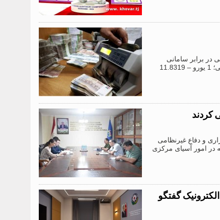
خارجی در برابر سامانی
(واحد پول ملی تاجیکستان) را به شرح زیر تعیین کرد: 1 دلار آمریکا – 10.6613 سامانی؛ 1 یورو – 11.8319
 کردند
ته وضع اضطراری و دفاع غیرنظامی
ه در امور آسیای مرکزی
الکترونیک گفتگو