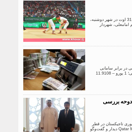
دوشنبه، 28.08.2024. /”خاور”/. اولین دوره مسابقات کشتی قهرمانی جهان از 28 الی 31 اوت در شهر دوشنبه،
 امامعلی، شهردار
خارجی در برابر سامانی
(واحد پول ملی تاجیکستان) را به شرح زیر تعیین کرد: 1 دلار آمریکا – 10.6662 سامانی؛ 1 یورو – 11.9108
 دوحه بررسی
یار جمهوری تاجیکستان در قطر
با عبدالهادی بخیت برقن، مدیر کل شرکت جسور Qatar Manpower Solutions Co. (Jusour) دیدار و گفت‌وگو