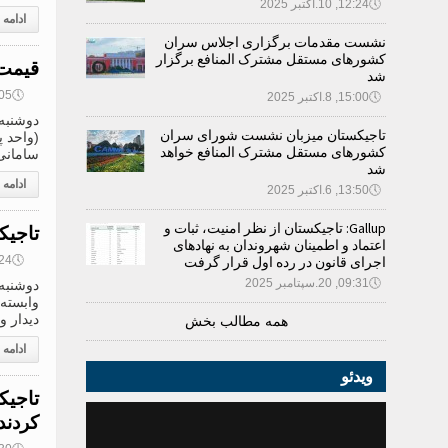
🕔
12:24, 10.اکتبر 2025
ادامه
نشست مقدمات برگزاری اجلاس سران
کشورهای مستقل مشترک المنافع برگزار
قیمت 
شد
🕔
08:05, 0
🕔
15:00, 8.اکتبر 2025
تاجیکستان میزبان نشست شورای سران
کشورهای مستقل مشترک المنافع خواهد
سامانی؛ 1 روبل روسیه .1159
شد
ادامه
🕔
13:50, 6.اکتبر 2025
Gallup: تاجیکستان از نظر امنیت، ثبات و
تاجیک
اعتماد و اطمینان شهروندان به نهادهای
🕔
14:24, 9
اجرای قانون در رده اول قرار گرفت
🕔
09:31, 20.سپتامبر 2025
وابسته 
دیدار و
همه مطالب بخش
ادامه
ویدئو
تاجیک
کردند