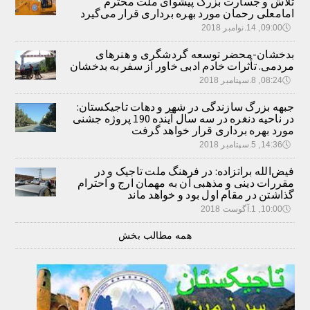
تلاش و جسارت بزرگ پیشوای ملت محترم
امامعلی رحمان مورد بهره برداری قرار می‌گیرد
🕔
09:00, 14.نوامبر 2018
بدخشان-محضر توسعه گردشگری و هنرهای
مردمی. تأثرات خادم ادبی خاور از سفر به بدخشان
🕔
08:24, 8.سپتامبر 2018
جبهه بزرگ سازندگی در شهر و دهات تاجیکستان:
در ناحیه دنغره در سه سال آینده 190 پروژه جشنی
مورد بهره برداری قرار خواهد گرفت
🕔
14:36, 5.سپتامبر 2018
فیض‌الله براتزاده: در فرهنگ ملت تاجیک و در
مقررات دینی و مذهبی آن به مهمان ارج و احترام
گذاشتن در مقام اول بود و خواهد ماند
🕔
10:00, 1.آگوست 2018
همه مطالب بخش