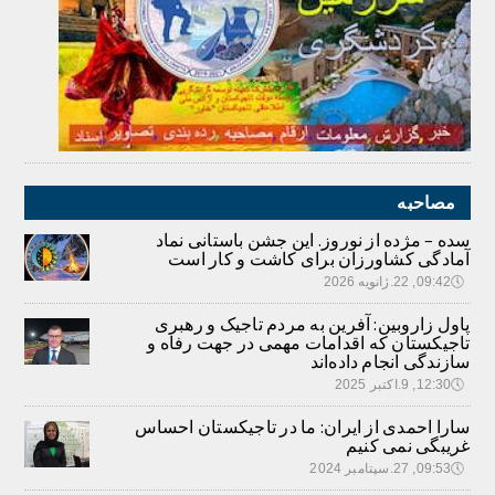
مصاحبه
سده – مژده از نوروز. این جشن باستانی نماد
آمادگی کشاورزان برای کاشت و کار است
🕔
09:42, 22.ژانویه 2026
پاول زاروبین: آفرین به مردم تاجیک و رهبری
تاجیکستان که اقدامات مهمی در جهت رفاه و
سازندگی انجام داده‌اند
🕔
12:30, 9.اکتبر 2025
سارا احمدی از ایران: ما در تاجیکستان احساس
غریبگی نمی کنیم
🕔
09:53, 27.سپتامبر 2024