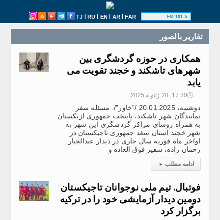
|
|
|
|
TJ
RU
EN
AR
FAR
101.5 FM
تقارير بالصور
همکاری در حوزه گردشگری بین
شهرهای تاشکند و خجند تقویت می
یابد
🕔
17:30, 20.ژانویه 2025
دوشنبه، 20.01.2025 /”خاور”/. مسئله سفر
نمایندگان شهر تاشکند، پایتخت جمهوری ازبکستان
به همراه روسای مراکز گردشگری این شهر به
شهر خجند استان سغد جمهوری تاجیکستان در
اواخر ماه فوریه سال جاری در دیدار عبدالجبار
رحمان زاده، سفیر فوق العاده و
ادامه مطلب
▸
فوتبال. تیم ملی نوجوانان تاجیکستان
دومین دیدار آزمایشی خود را در ترکیه
برگزار کرد