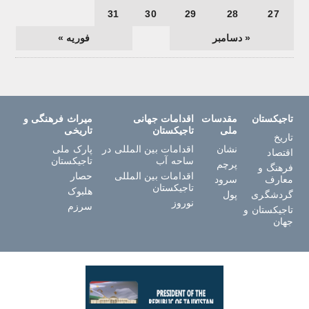
31
30
29
28
27
« دسامبر
فوریه »
تاجیکستان
مقدسات
اقدامات جهانی
میراث فرهنگی و
ملی
تاجیکستان
تاریخی
تاریخ
نشان
اقدامات بین المللی در
پارک ملی
اقتصاد
ساحه آب
تاجیکستان
پرچم
فرهنگ و
اقدامات بین المللی
حصار
معارف
سرود
تاجیکستان
هلبوک
گردشگری
پول
نوروز
سرزم
تاجیکستان و
جهان