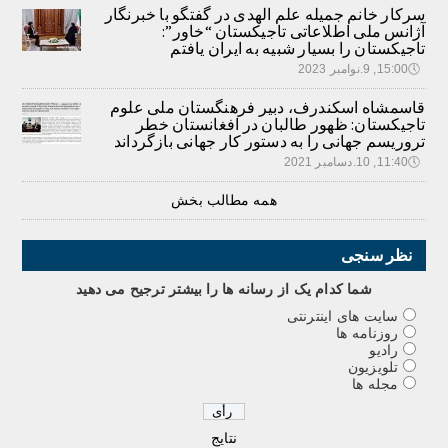
سرکار خانم جمیله علم الهدی در گفتگو با خبرنگار
آژانس ملی اطلاعاتی تاجیکستان “خاور”:
تاجیکستان را بسیار شبیه به ایران یافتم
🕔
15:00, 9.نوامبر 2023
قاسمشاه اسکندرف، دبیر فرهنگستان ملی علوم
تاجیکستان: ظهور طالبان در افغانستان خطر
تروریسم جهانی را به دستور کار جهانی بازگرداند
🕔
11:40, 10.دسامبر 2021
همه مطالب بخش
نظر سنجی
شما کدام يک از رسانه ها را بيشتر ترجيح می دهيد
سایت های اینترنتی
روزنامه ها
رادیو
تلویزیون
مجله ها
نتایج