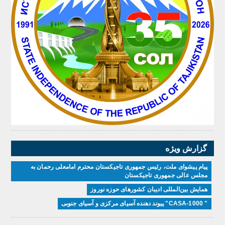
گزارش ویژه
پیام پیشوای ملت، رئیس جمهوری تاجیکستان محترم امامعلی رحمان به
مجلس عالی جمهوری تاجیکستان
همایش بین‌المللی ادیبان کشور‌های حوزه نوروز
" CASA-1000" پیوند دهنده آسیای مرکزی و آسیای جنوبی