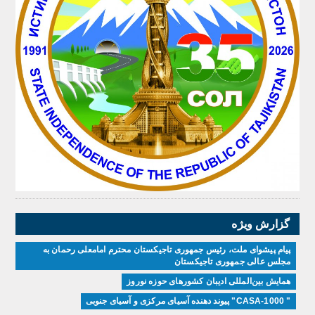
گزارش ویژه
پیام پیشوای ملت، رئیس جمهوری تاجیکستان محترم امامعلی رحمان به
مجلس عالی جمهوری تاجیکستان
همایش بین‌المللی ادیبان کشور‌های حوزه نوروز
" CASA-1000" پیوند دهنده آسیای مرکزی و آسیای جنوبی