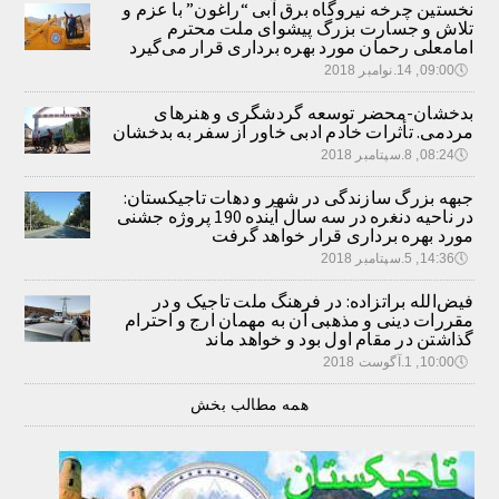
نخستین چرخه نیروگاه برق آبی “راغون” با عزم و
تلاش و جسارت بزرگ پیشوای ملت محترم
امامعلی رحمان مورد بهره برداری قرار می‌گیرد
🕔
09:00, 14.نوامبر 2018
بدخشان-محضر توسعه گردشگری و هنرهای
مردمی. تأثرات خادم ادبی خاور از سفر به بدخشان
🕔
08:24, 8.سپتامبر 2018
جبهه بزرگ سازندگی در شهر و دهات تاجیکستان:
در ناحیه دنغره در سه سال آینده 190 پروژه جشنی
مورد بهره برداری قرار خواهد گرفت
🕔
14:36, 5.سپتامبر 2018
فیض‌الله براتزاده: در فرهنگ ملت تاجیک و در
مقررات دینی و مذهبی آن به مهمان ارج و احترام
گذاشتن در مقام اول بود و خواهد ماند
🕔
10:00, 1.آگوست 2018
همه مطالب بخش