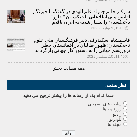
سرکار خانم جمیله علم الهدی در گفتگو با خبرنگار
آژانس ملی اطلاعاتی تاجیکستان “خاور”:
تاجیکستان را بسیار شبیه به ایران یافتم
🕔
15:00, 9.نوامبر 2023
قاسمشاه اسکندرف، دبیر فرهنگستان ملی علوم
تاجیکستان: ظهور طالبان در افغانستان خطر
تروریسم جهانی را به دستور کار جهانی بازگرداند
🕔
11:40, 10.دسامبر 2021
همه مطالب بخش
نظر سنجی
شما کدام يک از رسانه ها را بيشتر ترجيح می دهيد
سایت های اینترنتی
روزنامه ها
رادیو
تلویزیون
مجله ها