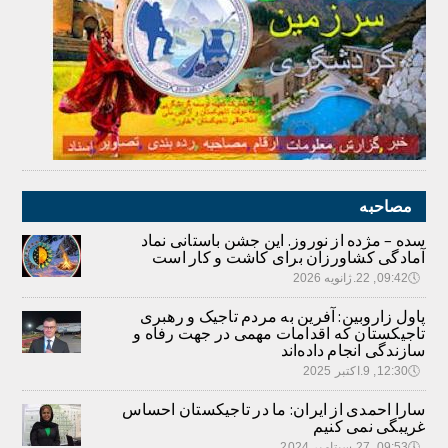
مصاحبه
سده – مژده از نوروز. این جشن باستانی نماد
آمادگی کشاورزان برای کاشت و کار است
🕔
09:42, 22.ژانویه 2026
پاول زاروبین: آفرین به مردم تاجیک و رهبری
تاجیکستان که اقدامات مهمی در جهت رفاه و
سازندگی انجام داده‌اند
🕔
12:30, 9.اکتبر 2025
سارا احمدی از ایران: ما در تاجیکستان احساس
غریبگی نمی کنیم
🕔
09:53, 27.سپتامبر 2024