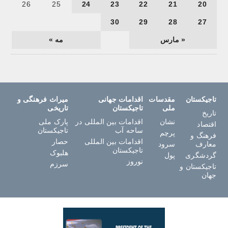
26
25
24
23
22
21
20
30
29
28
27
« مارس
مه »
تاجیکستان
مقدسات
اقدامات جهانی
میراث فرهنگی و
ملی
تاجیکستان
تاریخی
تاریخ
نشان
اقدامات بین المللی در
پارک ملی
اقتصاد
ساحه آب
تاجیکستان
پرچم
فرهنگ و
اقدامات بین المللی
حصار
معارف
سرود
تاجیکستان
هلبوک
گردشگری
پول
نوروز
سرزم
تاجیکستان و
جهان