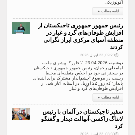
اکولوژیکی
ادامه مطلب
▸
رئیس جمهور جمهوری تاجیکستان از
افزایش طوفان‌های گرد و غبار در
منطقه آسیای مرکزی ابراز نگرانی
کردند
🕔
09:20, 23.آوریل 2026
دوشنبه، 23.04.2026. /”خاور”/. پیشوای ملت،
امامعلی رحمان، رئیس جمهور جمهوری تاجیکستان
در سخنرانی خود در اجلاس منطقه‌ای محیط
زیست در موضوع “چشم‌انداز مشترک برای آینده‌ای
پایدار” که روز 22 آوریل در آستانه آغاز شد، از
افزایش طوفان‌های گرد و غبار
ادامه مطلب
▸
سفیر تاجیکستان در آلمان با رئیس
لانتاگ زاکسن-آنهالت دیدار و گفتگو
کرد
🕔
08:30, 23.آوریل 2026