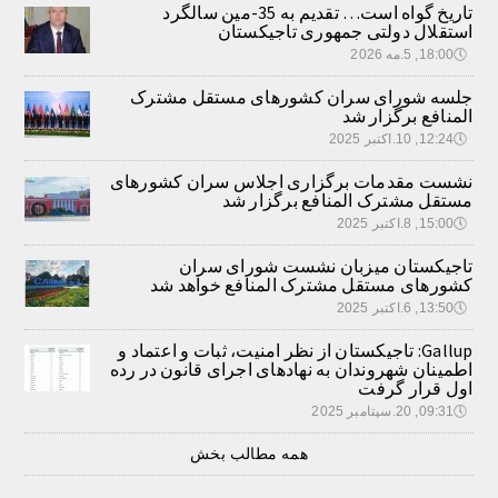
تاریخ گواه است… تقدیم به 35-مین سالگرد
استقلال دولتی جمهوری تاجیکستان
🕔
18:00, 5.مه 2026
جلسه شورای سران کشورهای مستقل مشترک
المنافع برگزار شد
🕔
12:24, 10.اکتبر 2025
نشست مقدمات برگزاری اجلاس سران کشورهای
مستقل مشترک المنافع برگزار شد
🕔
15:00, 8.اکتبر 2025
تاجیکستان میزبان نشست شورای سران
کشورهای مستقل مشترک المنافع خواهد شد
🕔
13:50, 6.اکتبر 2025
Gallup: تاجیکستان از نظر امنیت، ثبات و اعتماد و
اطمینان شهروندان به نهادهای اجرای قانون در رده
اول قرار گرفت
🕔
09:31, 20.سپتامبر 2025
همه مطالب بخش