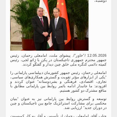
دوشنبه،
12.05.2026 /”خاور”/. پیشوای ملت، امامعلی رحمان، رئیس
جمهور محترم جمهوری تاجیکستان در پکن با ژائو لجی، رئیس
کمیته دائمی کنگره ملی خلق چین دیدار و گفتگو کردند.
امامعلی رحمان، رئیس جمهور کشورمان دیپلماسی پارلمانی را
“یکی از ابزارهای مؤثر تقویت و گسترش همکاری‌های سیاسی،
تجاری، اقتصادی، فرهنگی و بشردوستانه” عنوان کردند و
افزودند: ما جانبدار ادامه باثمر روابط بین پارلمانی مطابق با
منافع مشترک دو کشور هستیم.
توسعه و گسترش روابط بین پارلمانی نیز به عنوان “بنیان
محکمی برای مشارکت استراتژیک جامع بین تاجیکستان و چین
در دوران جدید” ارزیابی شد.
جناب آقای امامعلی رحمان از تأسیس و آغاز به کار کمیسیون