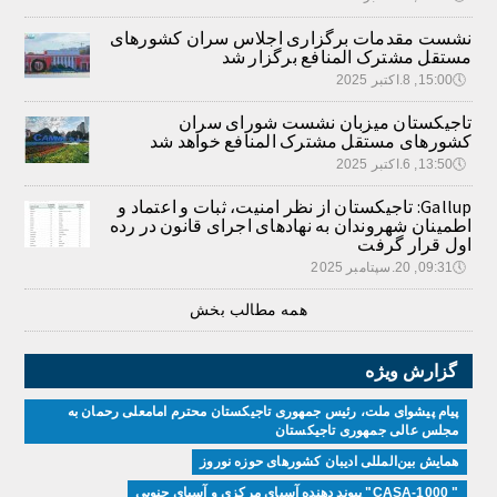
نشست مقدمات برگزاری اجلاس سران کشورهای
مستقل مشترک المنافع برگزار شد
🕔
15:00, 8.اکتبر 2025
تاجیکستان میزبان نشست شورای سران
کشورهای مستقل مشترک المنافع خواهد شد
🕔
13:50, 6.اکتبر 2025
Gallup: تاجیکستان از نظر امنیت، ثبات و اعتماد و
اطمینان شهروندان به نهادهای اجرای قانون در رده
اول قرار گرفت
🕔
09:31, 20.سپتامبر 2025
همه مطالب بخش
گزارش ویژه
پیام پیشوای ملت، رئیس جمهوری تاجیکستان محترم امامعلی رحمان به
مجلس عالی جمهوری تاجیکستان
همایش بین‌المللی ادیبان کشور‌های حوزه نوروز
" CASA-1000" پیوند دهنده آسیای مرکزی و آسیای جنوبی