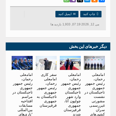

چاپ کنید
✉
ایمیل کنید
می 12, 2026 07:19, 1,933 بازدید ها
دیگر خبرهای این بخش
امامعلی
امامعلی
سفر کاری
امامعلی
رحمان،
رحمان،
امامعلی
رحمان،
رئیس جمهور
رئیس جمهور
رحمان،
رئیس جمهور
جمهوری
جمهوری
رئیس جمهور
جمهوری
تاجیکستان در
تاجیکستان
جمهوری
تاجیکستان در
نشست
وارد شهر
تاجیکستان به
مراسم
مشورتی
چولپون آتا،
جمهوری
افتتاحیه
غیررسمی
جمهوری
قرقیزستان
مسابقات
سران
قرقیزستان
بین‌المللی
کشورهای
شدند
“بازی‌های