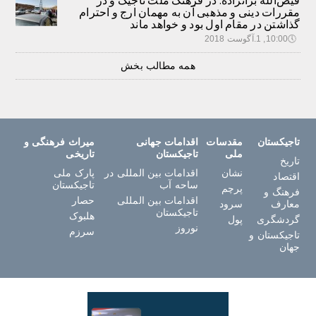
فیض‌الله براتزاده: در فرهنگ ملت تاجیک و در
مقررات دینی و مذهبی آن به مهمان ارج و احترام
گذاشتن در مقام اول بود و خواهد ماند
🕔
10:00, 1.آگوست 2018
همه مطالب بخش
تاجیکستان
مقدسات
اقدامات جهانی
میراث فرهنگی و
ملی
تاجیکستان
تاریخی
تاریخ
نشان
اقدامات بین المللی در
پارک ملی
اقتصاد
ساحه آب
تاجیکستان
پرچم
فرهنگ و
اقدامات بین المللی
حصار
معارف
سرود
تاجیکستان
هلبوک
گردشگری
پول
نوروز
سرزم
تاجیکستان و
جهان