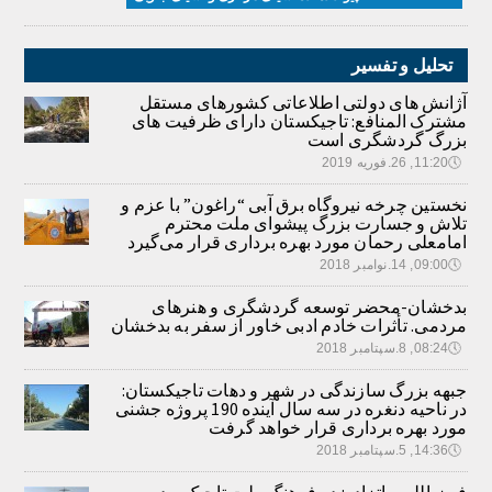
تحلیل و تفسیر
آژانش های دولتی اطلاعاتی کشورهای مستقل
مشترک المنافع: تاجیکستان دارای ظرفیت های
بزرگ گردشگری است
🕔
11:20, 26.فوریه 2019
نخستین چرخه نیروگاه برق آبی “راغون” با عزم و
تلاش و جسارت بزرگ پیشوای ملت محترم
امامعلی رحمان مورد بهره برداری قرار می‌گیرد
🕔
09:00, 14.نوامبر 2018
بدخشان-محضر توسعه گردشگری و هنرهای
مردمی. تأثرات خادم ادبی خاور از سفر به بدخشان
🕔
08:24, 8.سپتامبر 2018
جبهه بزرگ سازندگی در شهر و دهات تاجیکستان:
در ناحیه دنغره در سه سال آینده 190 پروژه جشنی
مورد بهره برداری قرار خواهد گرفت
🕔
14:36, 5.سپتامبر 2018