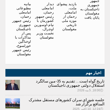
جمهور
بازدید پیشوای
دیدار
بیانیه
جمهوری
ملت،
امامعلی
مطبوعاتی
تاجیکستان به
امامعلی
رحمان،
امامعلی
مغولستان
رحمان از
رئیس جمهور
رحمان،
پایان یافت
موزه ملی
کشورمان با
رئیس جمهور
تاریخی
نیام-اوسورین
جمهوری
مغولستان
اوچرال،
تاجیکستان
نخست وزیر
پس از
مغولستان
مذاکرات با
اوخناگین
خورلسوخ،
رئیس جمهور
مغولستان
اخبار مهم
تاریخ گواه است… تقدیم به 35-مین سالگرد
استقلال دولتی جمهوری تاجیکستان
🕔
18:00, 5.مه 2026
جلسه شورای سران کشورهای مستقل مشترک
المنافع برگزار شد
🕔
12:24, 10.اکتبر 2025