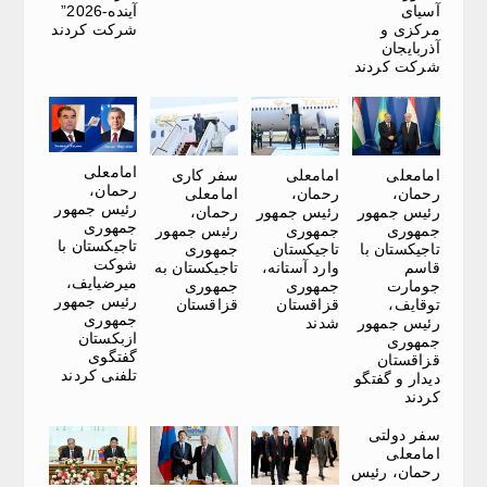
آسیای
آینده-2026”
مرکزی و
شرکت کردند
آذربایجان
شرکت کردند
امامعلی
امامعلی
امامعلی
سفر کاری
رحمان،
رحمان،
رحمان،
امامعلی
رئیس جمهور
رئیس جمهور
رئیس جمهور
رحمان،
جمهوری
جمهوری
جمهوری
رئیس جمهور
تاجیکستان با
تاجیکستان با
تاجیکستان
جمهوری
شوکت
قاسم
وارد آستانه،
تاجیکستان به
میرضیایف،
جومارت
جمهوری
جمهوری
رئیس جمهور
توقایف،
قزاقستان
قزاقستان
جمهوری
رئیس جمهور
شدند
ازبکستان
جمهوری
گفتگوی
قزاقستان
تلفنی کردند
دیدار و گفتگو
کردند
سفر دولتی
امامعلی
رحمان، رئیس