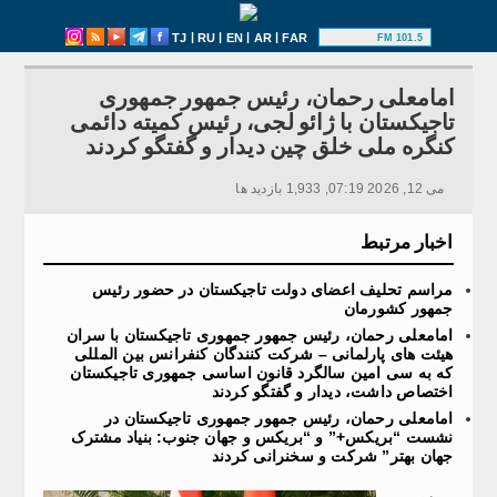
|
|
|
|
TJ
RU
EN
AR
FAR
101.5 FM
امامعلی رحمان، رئیس جمهور جمهوری
تاجیکستان با ژائو لجی، رئیس کمیته دائمی
کنگره ملی خلق چین دیدار و گفتگو کردند
می 12, 2026 07:19, 1,933 بازدید ها
اخبار مرتبط
مراسم تحلیف اعضای دولت تاجیکستان در حضور رئیس
جمهور کشورمان
امامعلی رحمان، رئیس جمهور جمهوری تاجیکستان با سران
هیئت های پارلمانی – شرکت کنندگان کنفرانس بین المللی
که به سی امین سالگرد قانون اساسی جمهوری تاجیکستان
اختصاص داشت، دیدار و گفتگو کردند
امامعلی رحمان، رئیس جمهور جمهوری تاجیکستان در
نشست “بریکس+” و “بریکس و جهان جنوب: بنیاد مشترک
جهان بهتر” شرکت و سخنرانی کردند