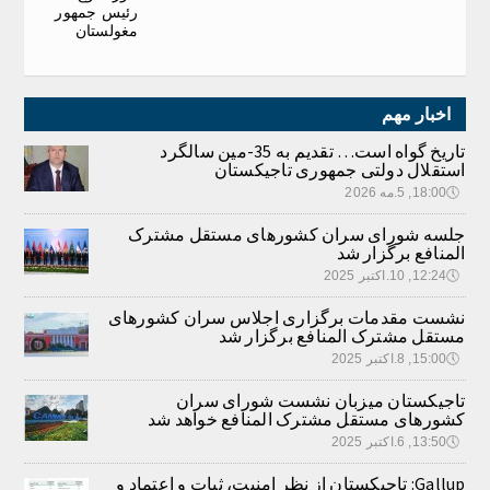
رئیس جمهور
مغولستان
اخبار مهم
تاریخ گواه است… تقدیم به 35-مین سالگرد
استقلال دولتی جمهوری تاجیکستان
🕔
18:00, 5.مه 2026
جلسه شورای سران کشورهای مستقل مشترک
المنافع برگزار شد
🕔
12:24, 10.اکتبر 2025
نشست مقدمات برگزاری اجلاس سران کشورهای
مستقل مشترک المنافع برگزار شد
🕔
15:00, 8.اکتبر 2025
تاجیکستان میزبان نشست شورای سران
کشورهای مستقل مشترک المنافع خواهد شد
🕔
13:50, 6.اکتبر 2025
Gallup: تاجیکستان از نظر امنیت، ثبات و اعتماد و