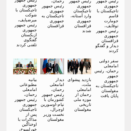
رئیس جمهور
رئیس جمهور
رئیس جمهور
رحمان،
جمهوری
جمهوری
جمهوری
رئیس جمهور
تاجیکستان با
تاجیکستان با
تاجیکستان
جمهوری
شوکت
قاسم
وارد آستانه،
تاجیکستان به
میرضیایف،
جومارت
جمهوری
جمهوری
رئیس جمهور
توقایف،
قزاقستان
قزاقستان
جمهوری
رئیس جمهور
شدند
ازبکستان
جمهوری
گفتگوی
قزاقستان
تلفنی کردند
دیدار و گفتگو
کردند
سفر دولتی
امامعلی
رحمان، رئیس
جمهور
بازدید پیشوای
دیدار
بیانیه
جمهوری
ملت،
امامعلی
مطبوعاتی
تاجیکستان به
امامعلی
رحمان،
امامعلی
مغولستان
رحمان از
رئیس جمهور
رحمان،
پایان یافت
موزه ملی
کشورمان با
رئیس جمهور
تاریخی
نیام-اوسورین
جمهوری
مغولستان
اوچرال،
تاجیکستان
نخست وزیر
پس از
مغولستان
مذاکرات با
اوخناگین
خورلسوخ،