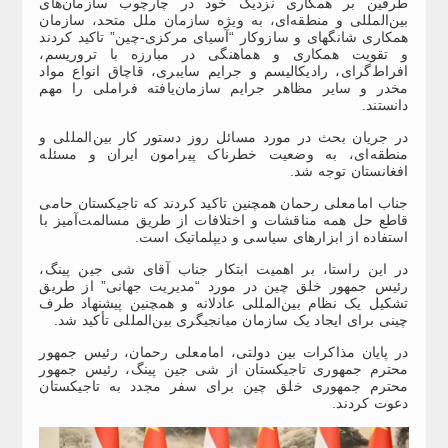
طرفین بر همکاری نزدیک خود در چارچوب سازمان‌های
بین‌المللی و منطقه‌ای، به ویژه سازمان ملل متحد، سازمان
همکاری شانگهای و سازوکار “آسیای مرکزی-چین” تاکید کردند
و تقویت همکاری و هماهنگی در مبارزه با تروریسم،
افراط‌گرای، رادیکالیسم و ​​جرایم سایبری، قاچاق انواع مواد
مخدر و سایر مظاهر جرایم سازمان‌یافته فراملی را مهم
دانستند.
در جریان بحث در مورد مسائل روز دستور کار بین‌المللی و
منطقه‌ای، به وضعیت خطرناک پیرامون ایران و مسئله
افغانستان توجه شد.
جناب امامعلی رحمان همچنین تاکید کردند که تاجیکستان حامی
قاطع حل همه مناقشات و اختلافات از طریق مسالمت‌آمیز با
استفاده از ابزارهای سیاسی و دیپلماتیک است.
در این راستا، بر اهمیت ابتکار جناب آقای شی جین پینگ،
رئیس جمهور خلق چین در مورد “مدیریت جهانی” از طریق
تشکیل یک نظام بین‌المللی عادلانه و همچنین پیشنهاد طرف
چینی برای ایجاد یک سازمان میانجیگری بین‌المللی تأکید شد.
در پایان مذاکرات بین دولتی، امامعلی رحمان، رئیس جمهور
محترم جمهوری تاجیکستان از شی جین پینگ، رئیس جمهور
محترم جمهوری خلق چین برای سفر مجدد به تاجیکستان
دعوت کردند.