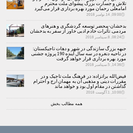
تلاش و جسارت بزرگ پیشوای ملت محترم
امامعلی رحمان مورد بهره برداری قرار می‌گیرد
🕔
09:00, 14.نوامبر 2018
بدخشان-محضر توسعه گردشگری و هنرهای
مردمی. تأثرات خادم ادبی خاور از سفر به بدخشان
🕔
08:24, 8.سپتامبر 2018
جبهه بزرگ سازندگی در شهر و دهات تاجیکستان:
در ناحیه دنغره در سه سال آینده 190 پروژه جشنی
مورد بهره برداری قرار خواهد گرفت
🕔
14:36, 5.سپتامبر 2018
فیض‌الله براتزاده: در فرهنگ ملت تاجیک و در
مقررات دینی و مذهبی آن به مهمان ارج و احترام
گذاشتن در مقام اول بود و خواهد ماند
🕔
10:00, 1.آگوست 2018
همه مطالب بخش