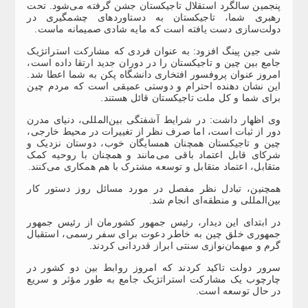
پنجمین سالگرد استقلال تاجیکستان جشن گرفته می‌شود. تحت
رهبری شما، تاجیکستان به دستاوردهای چشمگیری در
دولت‌سازی دست یافته است که مایه شادی صمیمانه ماست.
شی جین پینگ افزود: به عنوان فردی که مشارکت استراتژیک
جامع بین چین و تاجیکستان را در دوران جدید ارتقا داده است،
امروز عنوان پروفسور افتخاری دانشگاه پکن به شما اعطا شد.
این نشان دهنده احترام و دوستی عمیقی است که مردم چین
برای شما و کل ملت تاجیکستان قائل هستند.
وی اظهار داشت: در شرایط آشفتگی بین‌المللی، دنیای مدرن
دور از ثبات است، اما صرف نظر از تغییرات در محیط خارجی،
چین و تاجیکستان همچنان همسایگان خوب، دوستان نزدیک و
شرکای قابل اعتماد باقی می‌مانند و همچنان با روحیه کمک
متقابل، اعتماد متقابل و توسعه مشترک با هم همکاری می‌کنند.
همچنین، تبادل نظر مفصل در مورد مسائل روز دستور کار
بین‌المللی و منطقه‌ای انجام شد.
در ابتدای این دیدار، رئیس جمهور کشورمان از رئیس جمهور
جمهوری خلق چین به خاطر دعوت برای سفر رسمی، استقبال
گرم و میهمان‌نوازی سنتی ابراز قدردانی کردند.
سرور دولت تاکید کردند که امروز روابط بین دو کشور در
چارچوب یک مشارکت استراتژیک جامع به طور مؤثر و سریع
در حال توسعه است.