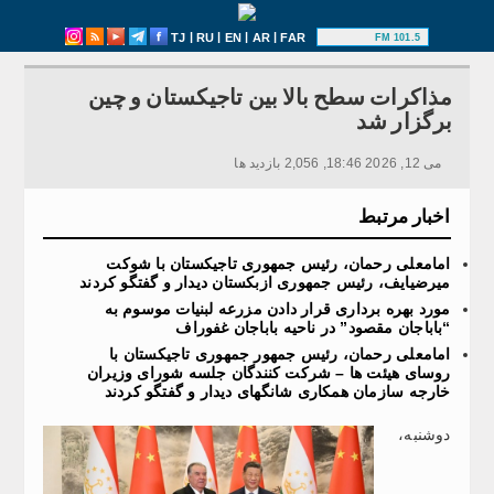
|
|
|
|
TJ
RU
EN
AR
FAR
101.5 FM
مذاکرات سطح بالا بین تاجیکستان و چین
برگزار شد
می 12, 2026 18:46, 2,056 بازدید ها
اخبار مرتبط
امامعلی رحمان، رئیس جمهوری تاجیکستان با شوکت
میرضیایف، رئیس جمهوری ازبکستان دیدار و گفتگو کردند
مورد بهره برداری قرار دادن مزرعه لبنیات موسوم به
“باباجان مقصود” در ناحیه باباجان غفوراف
امامعلی رحمان، رئیس جمهور جمهوری تاجیکستان با
روسای هیئت ها – شرکت کنندگان جلسه شورای وزیران
خارجه سازمان همکاری شانگهای دیدار و گفتگو کردند
دوشنبه،