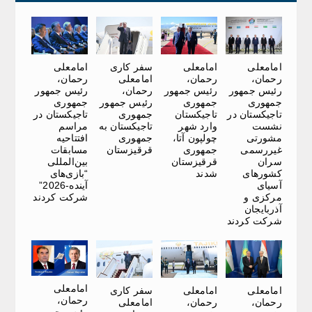
امامعلی
امامعلی
سفر کاری
امامعلی
رحمان،
رحمان،
امامعلی
رحمان،
رئیس جمهور
رئیس جمهور
رحمان،
رئیس جمهور
جمهوری
جمهوری
رئیس جمهور
جمهوری
تاجیکستان در
تاجیکستان
جمهوری
تاجیکستان در
نشست
وارد شهر
تاجیکستان به
مراسم
مشورتی
چولپون آتا،
جمهوری
افتتاحیه
غیررسمی
جمهوری
قرقیزستان
مسابقات
سران
قرقیزستان
بین‌المللی
کشورهای
شدند
“بازی‌های
آسیای
آینده-2026”
مرکزی و
شرکت کردند
آذربایجان
شرکت کردند
امامعلی
امامعلی
امامعلی
سفر کاری
رحمان،
رحمان،
رحمان،
امامعلی