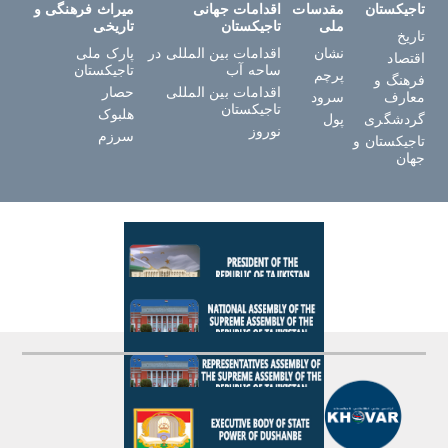
تاجیکستان
مقدسات
اقدامات جهانی
میراث فرهنگی و
ملی
تاجیکستان
تاریخی
تاریخ
نشان
اقدامات بین المللی در
پارک ملی
اقتصاد
ساحه آب
تاجیکستان
پرچم
فرهنگ و
اقدامات بین المللی
حصار
معارف
سرود
تاجیکستان
هلبوک
گردشگری
پول
نوروز
سرزم
تاجیکستان و
جهان