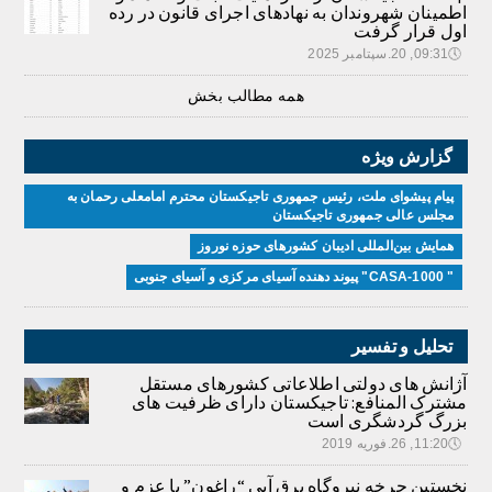
اطمینان شهروندان به نهادهای اجرای قانون در رده
اول قرار گرفت
🕔
09:31, 20.سپتامبر 2025
همه مطالب بخش
گزارش ویژه
پیام پیشوای ملت، رئیس جمهوری تاجیکستان محترم امامعلی رحمان به
مجلس عالی جمهوری تاجیکستان
همایش بین‌المللی ادیبان کشور‌های حوزه نوروز
" CASA-1000" پیوند دهنده آسیای مرکزی و آسیای جنوبی
تحلیل و تفسیر
آژانش های دولتی اطلاعاتی کشورهای مستقل
مشترک المنافع: تاجیکستان دارای ظرفیت های
بزرگ گردشگری است
🕔
11:20, 26.فوریه 2019
نخستین چرخه نیروگاه برق آبی “راغون” با عزم و