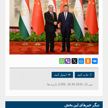

چاپ کنید
✉
ایمیل کنید
می 12, 2026 18:46, 2,056 بازدید ها
دیگر خبرهای این بخش