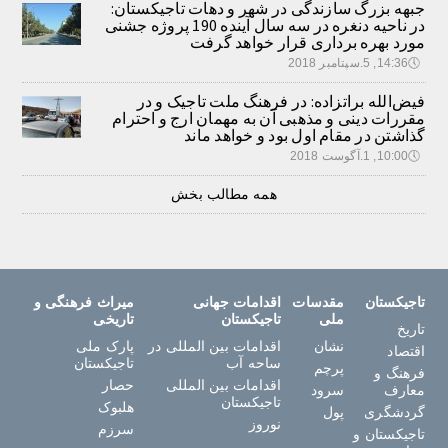
جبهه بزرگ سازندگی در شهر و دهات تاجیکستان:
در ناحیه دنغره در سه سال آینده 190 پروژه جشنی
مورد بهره برداری قرار خواهد گرفت
🕔
14:36, 5.سپتامبر 2018
فیض‌الله براتزاده: در فرهنگ ملت تاجیک و در
مقررات دینی و مذهبی آن به مهمان ارج و احترام
گذاشتن در مقام اول بود و خواهد ماند
🕔
10:00, 1.آگوست 2018
همه مطالب بخش
تاجیکستان
مقدسات
اقدامات جهانی
میراث فرهنگی و
ملی
تاجیکستان
تاریخی
تاریخ
نشان
اقدامات بین المللی در
پارک ملی
اقتصاد
ساحه آب
تاجیکستان
پرچم
فرهنگ و
اقدامات بین المللی
حصار
معارف
سرود
تاجیکستان
هلبوک
گردشگری
پول
نوروز
سرزم
تاجیکستان و