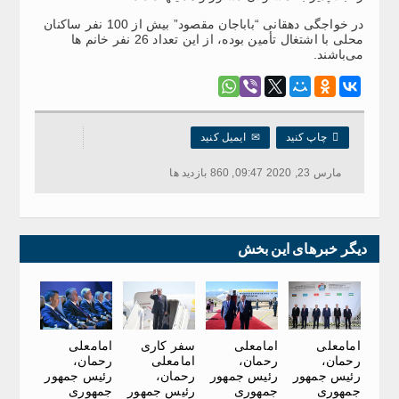
در خواجگی دهقانی “باباجان مقصود” بیش از 100 نفر ساکنان
محلی با اشتغال تأمین بوده، از این تعداد 26 نفر خانم ها
می‌باشند.

چاپ کنید
✉
ایمیل کنید
مارس 23, 2020 09:47, 860 بازدید ها
دیگر خبرهای این بخش
امامعلی
امامعلی
سفر کاری
امامعلی
رحمان،
رحمان،
امامعلی
رحمان،
رئیس جمهور
رئیس جمهور
رحمان،
رئیس جمهور
جمهوری
جمهوری
رئیس جمهور
جمهوری