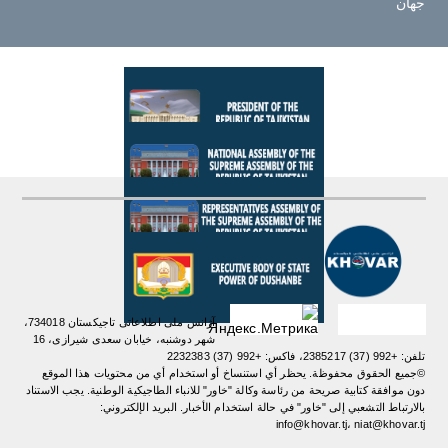
جهان
آژانس ملی اطلاعاتی تاجیکستان 734018،
شهر دوشنبه، خیابان سعدی شیرازی، 16
تلفن: +992 (37) 2385217، فاکس: +992 (37) 2232383
©جميع الحقوق محفوظة. يحظر أي استنساخ أو استخدام أي من محتويات هذا الموقع
دون موافقة كتابية صريحة من رئاسة وكالة "خاور" للانباء الطاجيكية الوطنية. یجب الاستناد
بالارتباط التشعبي إلى "خاور" في حالة استخدام الأخبار. البريد الإلكتروني:
info@khovar.tj، niat@khovar.tj