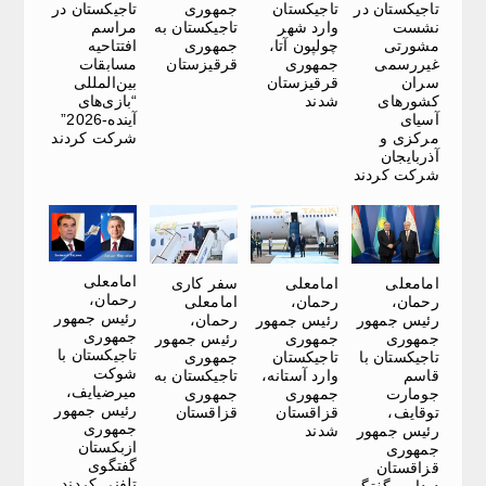
تاجیکستان در
تاجیکستان
جمهوری
تاجیکستان در
نشست
وارد شهر
تاجیکستان به
مراسم
مشورتی
چولپون آتا،
جمهوری
افتتاحیه
غیررسمی
جمهوری
قرقیزستان
مسابقات
سران
قرقیزستان
بین‌المللی
کشورهای
شدند
“بازی‌های
آسیای
آینده-2026”
مرکزی و
شرکت کردند
آذربایجان
شرکت کردند
امامعلی
امامعلی
امامعلی
سفر کاری
رحمان،
رحمان،
رحمان،
امامعلی
رئیس جمهور
رئیس جمهور
رئیس جمهور
رحمان،
جمهوری
جمهوری
جمهوری
رئیس جمهور
تاجیکستان با
تاجیکستان با
تاجیکستان
جمهوری
شوکت
قاسم
وارد آستانه،
تاجیکستان به
میرضیایف،
جومارت
جمهوری
جمهوری
رئیس جمهور
توقایف،
قزاقستان
قزاقستان
جمهوری
رئیس جمهور
شدند
ازبکستان
جمهوری
گفتگوی
قزاقستان
تلفنی کردند