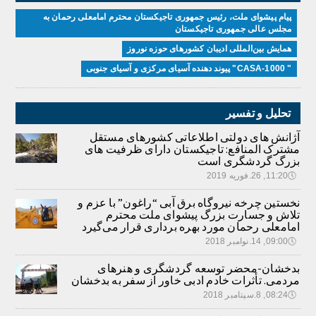
پیام پیشوای ملت، رئیس جمهوری تاجیکستان محترم امامعلی رحمان به
مجلس عالی جمهوری تاجیکستان
همایش بین‌المللی ادیبان کشور‌های حوزه نوروز
" CASA-1000" پیوند دهنده آسیای مرکزی و آسیای جنوبی
تحلیل و تفسیر
آژانش های دولتی اطلاعاتی کشورهای مستقل
مشترک المنافع: تاجیکستان دارای ظرفیت های
بزرگ گردشگری است
🕔
11:20, 26.فوریه 2019
نخستین چرخه نیروگاه برق آبی “راغون” با عزم و
تلاش و جسارت بزرگ پیشوای ملت محترم
امامعلی رحمان مورد بهره برداری قرار می‌گیرد
🕔
09:00, 14.نوامبر 2018
بدخشان-محضر توسعه گردشگری و هنرهای
مردمی. تأثرات خادم ادبی خاور از سفر به بدخشان
🕔
08:24, 8.سپتامبر 2018