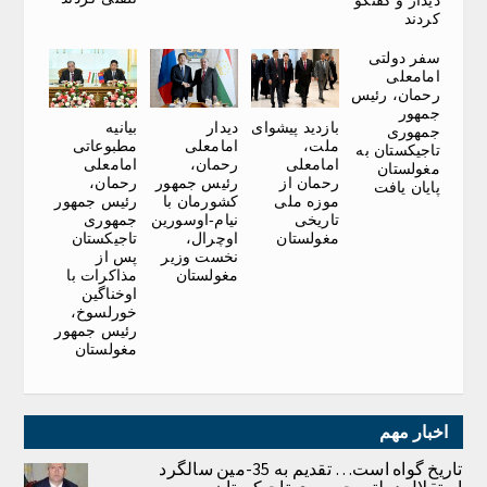
دیدار و گفتگو
کردند
سفر دولتی
امامعلی
رحمان، رئیس
جمهور
بازدید پیشوای
دیدار
بیانیه
جمهوری
ملت،
امامعلی
مطبوعاتی
تاجیکستان به
امامعلی
رحمان،
امامعلی
مغولستان
رحمان از
رئیس جمهور
رحمان،
پایان یافت
موزه ملی
کشورمان با
رئیس جمهور
تاریخی
نیام-اوسورین
جمهوری
مغولستان
اوچرال،
تاجیکستان
نخست وزیر
پس از
مغولستان
مذاکرات با
اوخناگین
خورلسوخ،
رئیس جمهور
مغولستان
اخبار مهم
تاریخ گواه است… تقدیم به 35-مین سالگرد
استقلال دولتی جمهوری تاجیکستان