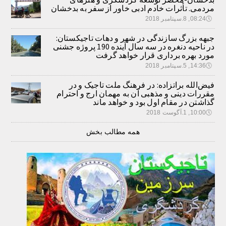
مردمی. تأثرات خادم ادبی خاور از سفر به بدخشان
🕔
08:24, 8.سپتامبر 2018
جبهه بزرگ سازندگی در شهر و دهات تاجیکستان:
در ناحیه دنغره در سه سال آینده 190 پروژه جشنی
مورد بهره برداری قرار خواهد گرفت
🕔
14:36, 5.سپتامبر 2018
فیض‌الله براتزاده: در فرهنگ ملت تاجیک و در
مقررات دینی و مذهبی آن به مهمان ارج و احترام
گذاشتن در مقام اول بود و خواهد ماند
🕔
10:00, 1.آگوست 2018
همه مطالب بخش