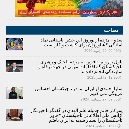
مصاحبه
سده – مژده از نوروز. این جشن باستانی نماد
آمادگی کشاورزان برای کاشت و کار است
🕔
09:42, 22.ژانویه 2026
پاول زاروبین: آفرین به مردم تاجیک و رهبری
تاجیکستان که اقدامات مهمی در جهت رفاه و
سازندگی انجام داده‌اند
🕔
12:30, 9.اکتبر 2025
سارا احمدی از ایران: ما در تاجیکستان احساس
غریبگی نمی کنیم
🕔
09:53, 27.سپتامبر 2024
سرکار خانم جمیله علم الهدی در گفتگو با خبرنگار
آژانس ملی اطلاعاتی تاجیکستان “خاور”:
تاجیکستان را بسیار شبیه به ایران یافتم
🕔
15:00, 9.نوامبر 2023