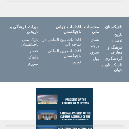
تاجیکستان
مقدسات
اقدامات جهانی
میراث فرهنگی و
ملی
تاجیکستان
تاریخی
تاریخ
نشان
اقدامات بین المللی در
پارک ملی
اقتصاد
ساحه آب
تاجیکستان
پرچم
فرهنگ و
اقدامات بین المللی
حصار
معارف
سرود
تاجیکستان
هلبوک
گردشگری
پول
نوروز
سرزم
تاجیکستان و
جهان