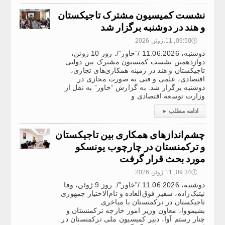
نشست کمیسیون مشترک تاجیکستان
و هند در دوشنبه برگزار شد
🕔
09:50, 11.ژوئن 2026
دوشنبه، 11.06.2026 /”خاور”/. روز 10 ژوئن،
دوازدهمین نشست کمیسیون مشترک بین دولتی
تاجیکستان و هند در زمینه همکاری‌های تجاری،
اقتصادی، علمی و فنی به صورت مجازی در
دوشنبه برگزار شد. به گزارش “خاور” به نقل از
وزارت توسعه اقتصادی و
ادامه مطلب
▸
چشم‌اندازهای همکاری بین تاجیکستان
و ترکمنستان در چارچوب یونسکو
مورد بحث قرار گرفت
🕔
09:34, 11.ژوئن 2026
دوشنبه، 11.06.2026 /”خاور”/. روز 9 ژوئن، وفا
نیتبک‌زاده، سفیر فوق‌العاده و تام‌الاختیار جمهوری
تاجیکستان در ترکمنستان با میاخری
بشیمووا، معاون وزیر امور خارجه ترکمنستان و
چنار رستم آوا، دبیر کمیسیون ملی ترکمنستان در