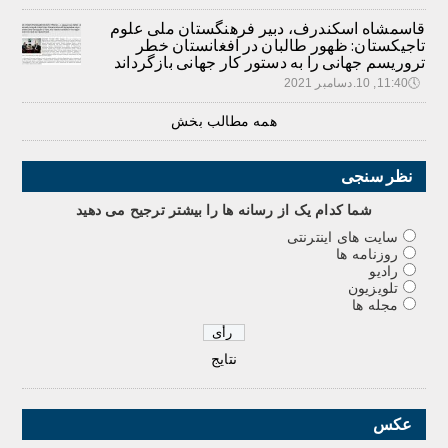
قاسمشاه اسکندرف، دبیر فرهنگستان ملی علوم
تاجیکستان: ظهور طالبان در افغانستان خطر
تروریسم جهانی را به دستور کار جهانی بازگرداند
🕔
11:40, 10.دسامبر 2021
همه مطالب بخش
نظر سنجی
شما کدام يک از رسانه ها را بيشتر ترجيح می دهيد
سایت های اینترنتی
روزنامه ها
رادیو
تلویزیون
مجله ها
نتایج
عکس