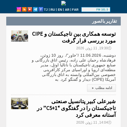
|
|
|
|
TJ
RU
EN
AR
FAR
101.5 FM
تقارير بالصور
توسعه همکاری بین تاجیکستان و CIPE
مورد بررسی قرار گرفت
🕔
19:30, 11.ژوئن 2026
دوشنبه، 11.06.2026 /”خاور”/. روز 10 ژوئن،
فرهادشاه رحمان علی زاده، رئیس اتاق بازرگانی و
صنایع جمهوری تاجیکستان با ناتالیا اوتل، مدیر
منطقه‌ای اروپا و اوراسیای مرکز کارآفرینی
خصوصی بین‌المللی وابسته به اتاق بازرگانی
آمریکا (CIPE) دیدار و گفتگو کرد. به
ادامه مطلب
▸
شیرعلی کبیر پتانسیل صنعتی
تاجیکستان را در گفتگوی “C5+1” در
آستانه معرفی کرد
🕔
14:04, 11.ژوئن 2026