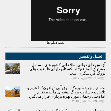
همه فیلم ها
تحلیل و تفسیر
آژانش های دولتی اطلاعاتی کشورهای مستقل
مشترک المنافع: تاجیکستان دارای ظرفیت های
بزرگ گردشگری است
🕔
11:20, 26.فوریه 2019
نخستین چرخه نیروگاه برق آبی “راغون” با عزم و
تلاش و جسارت بزرگ پیشوای ملت محترم
امامعلی رحمان مورد بهره برداری قرار می‌گیرد
🕔
09:00, 14.نوامبر 2018
بدخشان-محضر توسعه گردشگری و هنرهای