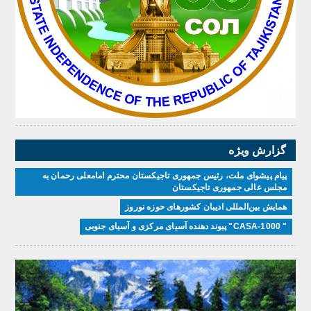
گزارش ویژه
پیام پیشوای ملت، رئیس جمهوری تاجیکستان محترم امامعلی رحمان به
مجلس عالی جمهوری تاجیکستان
همایش بین‌المللی ادیبان کشور‌های حوزه نوروز
" CASA-1000" پیوند دهنده آسیای مرکزی و آسیای جنوبی