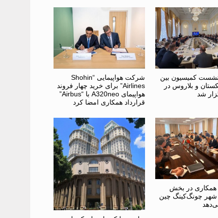
نشست کمیسیون بین
شرکت هواپیمایی “Shohin
کستان و بلاروس در
Airlines” برای خرید چهار فروند
ار شد
هواپیمای A320neo با “Airbus”
قرارداد همکاری امضا کرد
 همکاری در بخش
ا شهر چونگ‌کینگ چین
‌دهد