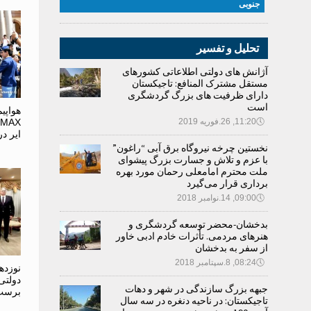
جنوبی
تحلیل و تفسیر
آژانش های دولتی اطلاعاتی کشورهای
مستقل مشترک المنافع: تاجیکستان
دارای ظرفیت های بزرگ گردشگری
است
X
🕔
11:20, 26.فوریه 2019
ایر د
نخستین چرخه نیروگاه برق آبی “راغون”
با عزم و تلاش و جسارت بزرگ پیشوای
ملت محترم امامعلی رحمان مورد بهره
برداری قرار می‌گیرد
🕔
09:00, 14.نوامبر 2018
بدخشان-محضر توسعه گردشگری و
هنرهای مردمی. تأثرات خادم ادبی خاور
از سفر به بدخشان
🕔
08:24, 8.سپتامبر 2018
نوزده
دولتی
جبهه بزرگ سازندگی در شهر و دهات
برست 
تاجیکستان: در ناحیه دنغره در سه سال