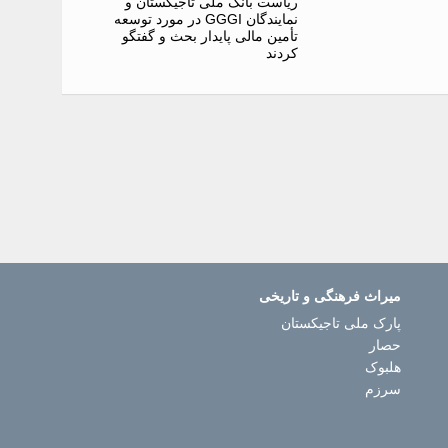
ریاست بانک ملی تاجیکستان و
نمایندگان GGGI در مورد توسعه
تأمین مالی پایدار بحث و گفتگو
کردند
میراث فرهنگی و تاریخی
پارک ملی تاجیکستان
حصار
هلبوک
سرزم