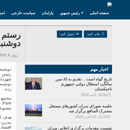
صفحه اصلی
رئیس جمهور
پارلمان
سیاست خارجی
امن

چاپ کنید
✉
ایمیل کنید
دوشنبه
ژوئن 9, 2026 10:23, 327 بازدید ها
اخبار مهم
رئیس 
تاریخ گواه است… تقدیم به 35-مین
سالگرد استقلال دولتی جمهوری
دوشنبه
تاجیکستان
زدند.
🕔
18:00, 5.مه 2026
rk
جلسه شورای سران کشورهای مستقل
مصنوعی
مشترک المنافع برگزار شد
🕔
12:24, 10.اکتبر 2025
هدف آن
مدرن، 
اقتصاد 
نشست مقدمات برگزاری اجلاس سران