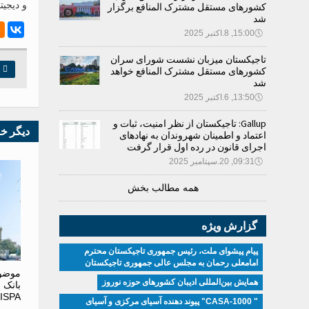
و دیجیت
کشورهای مستقل مشترک المنافع برگزار
شد
🕔
15:00, 8.اکتبر 2025
تاجیکستان میزبان نشست شورای سران

چ
کشورهای مستقل مشترک المنافع خواهد
شد
🕔
13:50, 6.اکتبر 2025
Gallup: تاجیکستان از نظر امنیت، ثبات و
دیگر خ
اعتماد و اطمینان شهروندان به نهادهای
اجرای قانون در رده اول قرار گرفت
🕔
09:31, 20.سپتامبر 2025
همه مطالب بخش
گزارش ویژه
پیام پیشوای ملت، رئیس جمهوری تاجیکستان محترم
امامعلی رحمان به مجلس عالی جمهوری تاجیکستان
موضو
همایش بین‌المللی ادیبان کشور‌های حوزه نوروز
بانک 
JISPA مورد بحث قرار 
" CASA-1000" پیوند دهنده آسیای مرکزی و آسیای