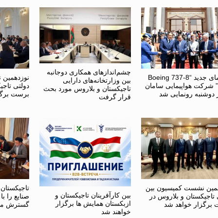
چشم‌اندازهای همکاری دوجانبه
هواپیمای جدید “Boeing 737-8
نوزدهمین 
بین وزارتخانه‌های دارایی
MA” شرکت هواپیمایی سامان
دولتی تاجی
تاجیکستان و بلاروس مورد بحث
ر دوشنبه رونمایی شد
برست برگز
قرار گرفت
مین نشست کمیسیون بین
تاجیکستان
بین کارآفرینان تاجیکستان و
 تاجیکستان و بلاروس در
صنایع را ب
ازبکستان همایش ها برگزار
برگزار خواهد شد
گسترش می
خواهند شد