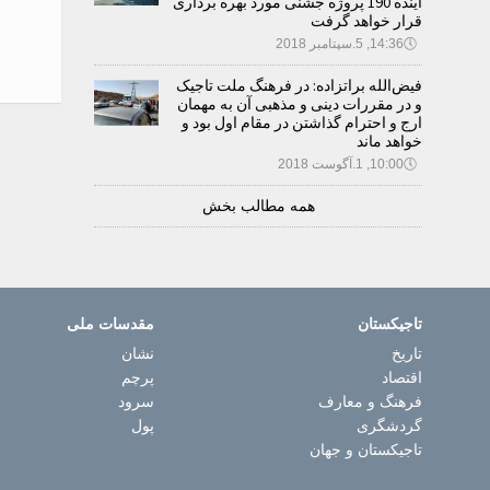
آینده 190 پروژه جشنی مورد بهره برداری
قرار خواهد گرفت
🕔
14:36, 5.سپتامبر 2018
فیض‌الله براتزاده: در فرهنگ ملت تاجیک
و در مقررات دینی و مذهبی آن به مهمان
ارج و احترام گذاشتن در مقام اول بود و
خواهد ماند
🕔
10:00, 1.آگوست 2018
همه مطالب بخش
تاجیکستان
مقدسات ملی
تاریخ
نشان
اقتصاد
پرچم
فرهنگ و معارف
سرود
گردشگری
پول
تاجیکستان و جهان