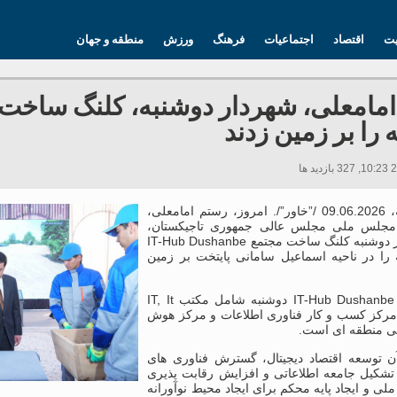
یت
اقتصاد
اجتماعیات
فرهنگ
ورزش
منطقه و جهان
 را بر زمین زدند
دوشنبه، 09.06.2026 /”خاور”/. امروز، رستم امامعلی،
مجلس ملی مجلس عالی جمهوری تاجیکستان،
شهردار دوشنبه کلنگ ساخت مجتمع IT-Hub Dushanbe
 را در ناحیه اسماعیل سامانی پایتخت بر زمین
مجتمع IT-Hub Dushanbe دوشنبه شامل مکتب IT, It
Pa، مرکز کسب و کار فناوری اطلاعات و مرکز هوش
 منطقه ای است.
 توسعه اقتصاد دیجیتال، گسترش فناوری های
تشکیل جامعه اطلاعاتی و افزایش رقابت پذیری
ملی و ایجاد پایه محکم برای ایجاد محیط نوآورانه