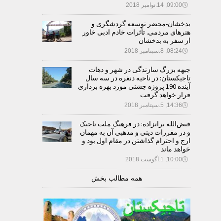
🕔
09:00, 14.نوامبر 2018
بدخشان-محضر توسعه گردشگری و
هنرهای مردمی. تأثرات خادم ادبی خاور
از سفر به بدخشان
🕔
08:24, 8.سپتامبر 2018
جبهه بزرگ سازندگی در شهر و دهات
تاجیکستان: در ناحیه دنغره در سه سال
آینده 190 پروژه جشنی مورد بهره برداری
قرار خواهد گرفت
🕔
14:36, 5.سپتامبر 2018
فیض‌الله براتزاده: در فرهنگ ملت تاجیک
و در مقررات دینی و مذهبی آن به مهمان
ارج و احترام گذاشتن در مقام اول بود و
خواهد ماند
🕔
10:00, 1.آگوست 2018
همه مطالب بخش