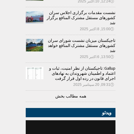
🕔
12:24, 10.اکتبر 2025
نشست مقدمات برگزاری اجلاس سران
کشورهای مستقل مشترک المنافع برگزار
شد
🕔
15:00, 8.اکتبر 2025
تاجیکستان میزبان نشست شورای سران
کشورهای مستقل مشترک المنافع خواهد
شد
🕔
13:50, 6.اکتبر 2025
Gallup: تاجیکستان از نظر امنیت، ثبات و
اعتماد و اطمینان شهروندان به نهادهای
اجرای قانون در رده اول قرار گرفت
🕔
09:31, 20.سپتامبر 2025
همه مطالب بخش
ویدئو