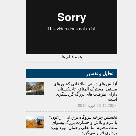
همه فیلم ها
تحلیل و تفسیر
آژانش های دولتی اطلاعاتی کشورهای
مستقل مشترک المنافع: تاجیکستان
دارای ظرفیت های بزرگ گردشگری
است
🕔
11:20, 26.فوریه 2019
نخستین چرخه نیروگاه برق آبی “راغون”
با عزم و تلاش و جسارت بزرگ پیشوای
ملت محترم امامعلی رحمان مورد بهره
برداری قرار می‌گیرد