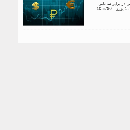
خارجی در برابر سامانی
(واحد پول ملی تاجیکستان) را به شرح زیر تعیین کرد: 1 دلار آمریکا – 9.2741 سامانی؛ 1 یورو – 10.5790