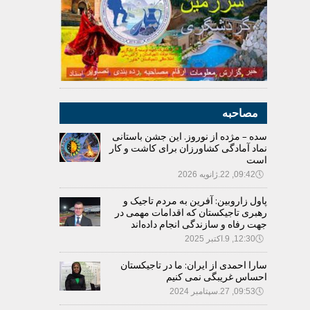
مصاحبه
سده – مژده از نوروز. این جشن باستانی
نماد آمادگی کشاورزان برای کاشت و کار
است
🕔
09:42, 22.ژانویه 2026
پاول زاروبین: آفرین به مردم تاجیک و
رهبری تاجیکستان که اقدامات مهمی در
جهت رفاه و سازندگی انجام داده‌اند
🕔
12:30, 9.اکتبر 2025
سارا احمدی از ایران: ما در تاجیکستان
احساس غریبگی نمی کنیم
🕔
09:53, 27.سپتامبر 2024