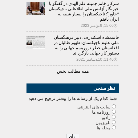
سرکار خانم جمیله علم الهدی در گفتگو با
خبرنگار آژانس ملی اطلاعاتی تاجیکستان
“خاور”: تاجیکستان را بسیار شبیه به
ایران یافتم
🕔
15:00, 9.نوامبر 2023
قاسمشاه اسکندرف، دبیر فرهنگستان
ملی علوم تاجیکستان: ظهور طالبان در
افغانستان خطر تروریسم جهانی را به
دستور کار جهانی بازگرداند
🕔
11:40, 10.دسامبر 2021
همه مطالب بخش
نظر سنجی
شما کدام يک از رسانه ها را بيشتر ترجيح می دهيد
سایت های اینترنتی
روزنامه ها
رادیو
تلویزیون
مجله ها