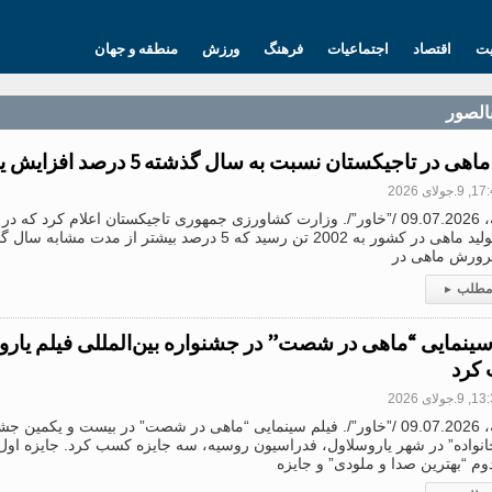
یت
اقتصاد
اجتماعیات
فرهنگ
ورزش
منطقه و جهان
بالصور
هی در تاجیکستان نسبت به سال گذشته 5 درصد افزایش یافته است
.جولای 2026
دوشنبه، 09.07.2026 /”خاور”/. وزارت کشاورزی جمهوری تاجیکستان اعلام کرد 
جاری تولید ماهی در کشور به 2002 تن رسید که 5 درصد بیشتر 
ورش ماهی در
 مطلب
▸
سینمایی “ماهی در شصت” در جشنواره بین‌المللی فیلم یارو
کرد
.جولای 2026
دوشنبه، 09.07.2026 /”خاور”/. فیلم سینمایی “ماهی در شصت” در بیست و یکمین
انواده” در شهر یاروسلاول، فدراسیون روسیه، سه جایزه کسب کرد. جایزه اول
وم “بهترین صدا و ملودی” و جایزه