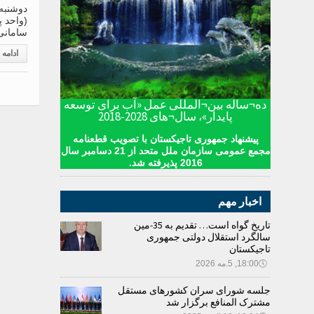
سامانی؛ 1 روبل روسیه .1214
ادامه
ده¬ساله بین¬المللی عمل «آب برای توسعه
پایدار»، سال¬های 2028-2018
پیشنهاد جمهوری تاجیکستان با تصویب قطعنامه
مجمع عمومی سازمان ملل متحد از 21 دسامبر سال
2016 پذیرفته شد.
اخبار مهم
تاریخ گواه است… تقدیم به 35-مین
سالگرد استقلال دولتی جمهوری
تاجیکستان
🕔
18:00, 5.مه 2026
جلسه شورای سران کشورهای مستقل
مشترک المنافع برگزار شد