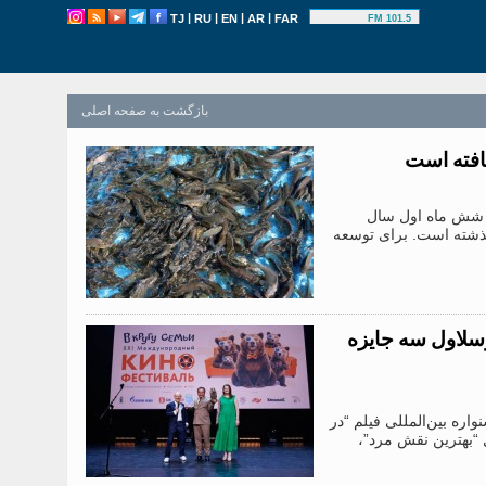
|
|
|
|
TJ
RU
EN
AR
FAR
101.5 FM
بازگشت به صفحه اصلی
که در شش ماه اول سال
از مدت مشابه سال گذشته است. برای توسعه
سلاول سه جایزه
 جشنواره بین‌المللی فیلم “در
 “بهترین نقش مرد”،