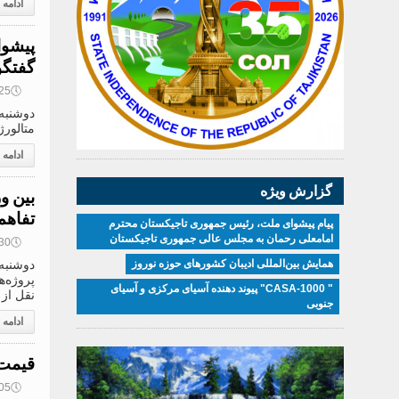
ادامه
پیشوا
گفتگو
🕔
12:25, 9
متالورژ
ادامه
گزارش ویژه
بین و
تفاهم
پیام پیشوای ملت، رئیس جمهوری تاجیکستان محترم
امامعلی رحمان به مجلس عالی جمهوری تاجیکستان
🕔
09:30, 9
همایش بین‌المللی ادیبان کشور‌های حوزه نوروز
پروژه‌ه
" CASA-1000" پیوند دهنده آسیای مرکزی و آسیای
نقل از و
جنوبی
ادامه
قیمت 
🕔
08:05, 9