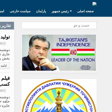
صفحه اصلی
رئیس جمهور
پارلمان
سیاست خارجی
امن
تقارير 
تولید ما
🕔
17:40, 9
بخش پر
ادامه
فیلم 
کسب 
🕔
13:36, 9
حلقه خ
جایزه د