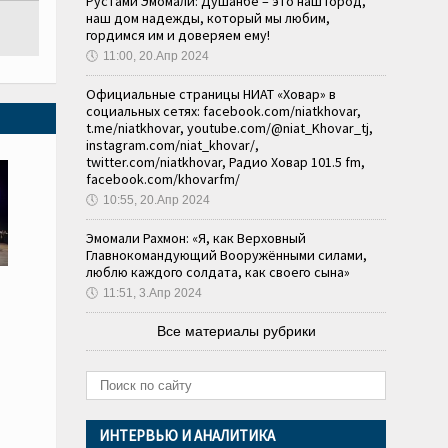
Рустами Эмомали: Душанбе – это наш город,
наш дом надежды, который мы любим,
гордимся им и доверяем ему!
🕔
11:00, 20.Апр 2024
Официальные страницы НИАТ «Ховар» в
социальных сетях: facebook.com/niatkhovar,
t.me/niatkhovar, youtube.com/@niat_Khovar_tj,
instagram.com/niat_khovar/,
twitter.com/niatkhovar, Радио Ховар 101.5 fm,
facebook.com/khovarfm/
🕔
10:55, 20.Апр 2024
Эмомали Рахмон: «Я, как Верховный
Главнокомандующий Вооружёнными силами,
люблю каждого солдата, как своего сына»
🕔
11:51, 3.Апр 2024
Все материалы рубрики
ИНТЕРВЬЮ И АНАЛИТИКА