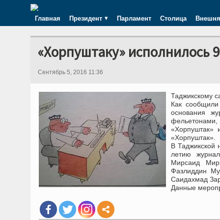
Главная
Президент
Парламент
Столица
Внешня
«Хорпуштаку» исполнилось 9
Сентябрь 5, 2016 11:36
Таджикскому с
Как сообщили
основания жу
фельетонами,
«Хорпуштак» 
«Хорпуштак».
В Таджикской 
летию журнал
Мирсаид Мир
Фазлиддин Му
Саидахмад Зар
Данные меропр