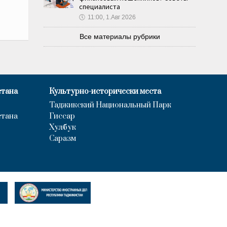
специалиста
🕔
11:00, 1.Авг 2026
Все материалы рубрики
стана
Культурно-исторически места
Таджикский Национальный Парк
стана
Гиссар
Хулбук
Саразм