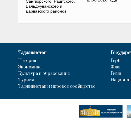
Сангворского, Раштского,
Бальджуванского и
Дарвазского районов
Таджикистан
Государс
История
Герб
Экономика
Флаг
Культура и образование
Гимн
Туризм
Национал
Таджикистан и мировое сообщество