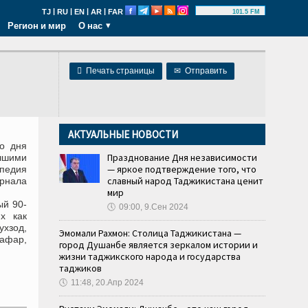
|
|
|
|
TJ
RU
EN
AR
FAR
101.5 FM
Регион и мир
О нас

Печать страницы
✉
Отправить
АКТУАЛЬНЫЕ НОВОСТИ
о дня
Празднование Дня независимости
чшими
— яркое подтверждение того, что
педия
славный народ Таджикистана ценит
рнала
мир
ый 90-
🕔
09:00, 9.Сен 2024
х как
хзод,
Эмомали Рахмон: Столица Таджикистана —
афар,
город Душанбе является зеркалом истории и
жизни таджикского народа и государства
таджиков
🕔
11:48, 20.Апр 2024