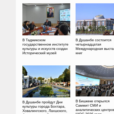
В Таджикском
В Душанбе состоится
государственном институте
четырнадцатая
культуры и искусств создан
Международная выста
Исторический музей
книг
В Бишкеке открылся
В Душанбе пройдут Дни
Саммит СМИ и
культуры города Бохтара,
аналитических центро
Ховалингского, Лахшского,
ШОС 2026 года