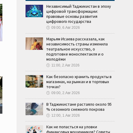
Независимый Таджикистан в эпоху
цифровой трансформации:
правовые основы развития
цифрового государства
🕔
09:00, 6.Авг 2026
Марьям Исаева рассказала, как
независимость страны изменила
театральное искусство, о
подготовке моноспектакля и о
молодёжи
🕔
11:00, 2.Авг 2026
Как безопасно хранить продукты в
магазинах, на рынках и в торговых
точках?
🕔
09:00, 2.Авг 2026
В Таджикистане растаяло около 95
% сезонного снежного покрова
🕔
12:00, 1.Авг 2026
Как не попасться на уловки
финансовых мошенников? Советы