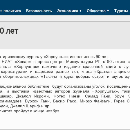
я политика
Безопасность
Экономика
Общество
Туризм
0 лет
атирическому журналу «Хорпуштак» исполнилось 90 лет.
 НИАТ «Ховар» в пресс-центре Минкултьтуры РТ, к 90-летию с
рнала «Хорпуштак» намечено издание красочной книги с лу
 карикатурами и шаржами разных лет, книга «Краткая энцикло
и сборник-альманах «Тысяча и одна добрых острот и шуток жу
национальной библиотеке будут организованы уголок, посвященн
а, и выставка известных авторов журнала «Хорпуштак», таки
шакар, Джалол Икроми, Фотех Ниёзи, Самад Гани, Урун Ку
хаммадиев, Бурхон Гани, Басир Расо, Мирзо Файзали, Гурез С
дон, Джалил Шариф и др.
иятия пройдут в конце ноября.