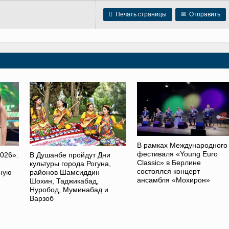

Печать страницы
✉
Отправить
В рамках Международного
фестиваля «Young Euro
026».
В Душанбе пройдут Дни
Classic» в Берлине
культуры города Рогуна,
состоялся концерт
ную
районов Шамсиддин
ансамбля «Мохирон»
Шохин, Таджикабад,
Нуробод, Муминабад и
Варзоб